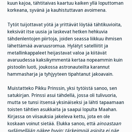
kuun kajoa, tähtitaivas kaartuu kaiken yllä loputtoman
korkeana, syvänä ja kauhistuttavan avoimena.
Tytöt tuijottavat yötä ja yrittävät löytää tähtikuvioita,
keksivät itse uusia ja laskevat hetken hehkuvia
tähdenlentojen piirtoja, joiden seassa liikkuu ihmisen
lähettämää avaruusromua. Hylätyt satelliitit ja
metallinkappaleet heijastavat valoa ja kiitävät
avaruudessa kaksikymmentä kertaa nopeammin kuin
pistoolin luoti, joukossa astronauteilta karannut
hammasharja ja tyhjyyteen tipahtanut jakoavain.
Muistatteko Pikku Prinssin, yksi tytöistä sanoo, sen
satukirjan. Prinssi asui tähdellä, jossa oli tulivuoria,
mutta se tunsi itsensä yksinäiseksi ja lähti tapaamaan
toisten tähtien asukkaita ja saapui lopulta Maahan.
Kirjassa on viisauksia jakeleva kettu, jota en ole
koskaan voinut sietää. Elukka sanoo, että
ainoastaan
sydämellään näkee hyvin; tärkeimpiä asioita ei näe