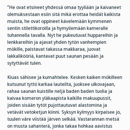
”He ovat etsineet yhdessä omaa tyyliään ja kaivaneet
olemuksestaan esiin sitä mikä erottaa heidät kaikista
muista, he ovat oppineet kävelemään kymmenen
sentin stilettikoroilla ja hymyilemään kameralle
tuhannella tavalla. Nyt he pukeutuvat huppareihin ja
lenkkareihin ja ajavat yhden tytön vanhempien
mökille, paistavat takassa makkaraa, juovat
lakkalikööriä, kantavat puut saunan pesään ja
sytyttävät tulen.
Kiuas sähisee ja kumahtelee. Kesken kaiken mökilleen
kutsunut tyttö karkaa lauteilta, juoksee ulkovajaan,
rahaa saunan kuistille neljä baden baden tuolia ja
kaivaa komeron yläkaapista kaikille makuupussit,
joiden sisään tytöt pujottautuvat alastomina ja
vetävät vetoketjun kiinni. Syksyn kylmyys kirpaisee jo,
tuulen väre viistää järven selkää. Vastarannan metsä
on musta sahanterä, jonka takaa hohkaa aavistus