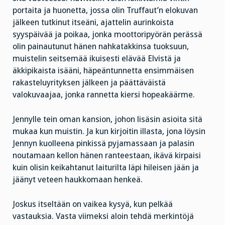
portaita ja huonetta, jossa olin Truffaut’n elokuvan
jälkeen tutkinut itseäni, ajattelin aurinkoista
syyspäivää ja poikaa, jonka moottoripyörän perässä
olin painautunut hänen nahkatakkinsa tuoksuun,
muistelin seitsemää ikuisesti elävää Elvistä ja
äkkipikaista isääni, häpeäntunnetta ensimmäisen
rakasteluyrityksen jälkeen ja päättäväistä
valokuvaajaa, jonka rannetta kiersi hopeakäärme.
Jennylle tein oman kansion, johon lisäsin asioita sitä
mukaa kun muistin. Ja kun kirjoitin illasta, jona löysin
Jennyn kuolleena pinkissä pyjamassaan ja palasin
noutamaan kellon hänen ranteestaan, ikävä kirpaisi
kuin olisin keikahtanut laiturilta läpi hileisen jään ja
jäänyt veteen haukkomaan henkeä.
Joskus itseltään on vaikea kysyä, kun pelkää
vastauksia. Vasta viimeksi aloin tehdä merkintöjä