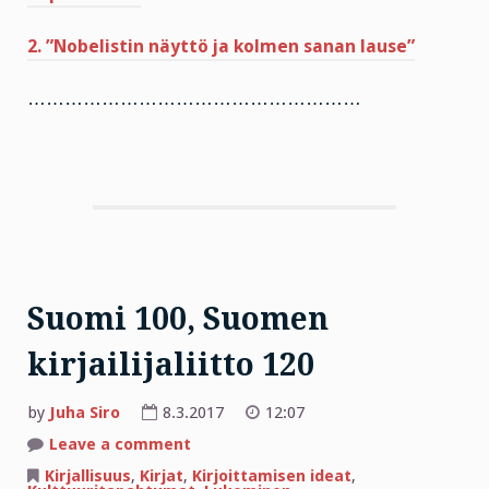
2. ”Nobelistin näyttö ja kolmen sanan lause”
………………………………………………
Suomi 100, Suomen
kirjailijaliitto 120
by
Juha Siro
8.3.2017
12:07
on
Leave a comment
Suomi
100,
Kirjallisuus
,
Kirjat
,
Kirjoittamisen ideat
,
Suomen