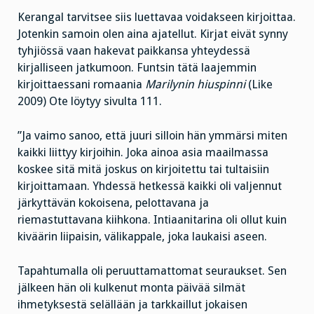
Kerangal tarvitsee siis luettavaa voidakseen kirjoittaa.
Jotenkin samoin olen aina ajatellut. Kirjat eivät synny
tyhjiössä vaan hakevat paikkansa yhteydessä
kirjalliseen jatkumoon. Funtsin tätä laajemmin
kirjoittaessani romaania
Marilynin hiuspinni
(Like
2009) Ote löytyy sivulta 111.
”Ja vaimo sanoo, että juuri silloin hän ymmärsi miten
kaikki liittyy kirjoihin. Joka ainoa asia maailmassa
koskee sitä mitä joskus on kirjoitettu tai tultaisiin
kirjoittamaan. Yhdessä hetkessä kaikki oli valjennut
järkyttävän kokoisena, pelottavana ja
riemastuttavana kiihkona. Intiaanitarina oli ollut kuin
kiväärin liipaisin, välikappale, joka laukaisi aseen.
Tapahtumalla oli peruuttamattomat seuraukset. Sen
jälkeen hän oli kulkenut monta päivää silmät
ihmetyksestä selällään ja tarkkaillut jokaisen