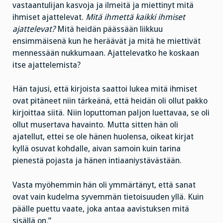
vastaantulijan kasvoja ja ilmeitä ja miettinyt mitä
ihmiset ajattelevat.
Mitä ihmettä kaikki ihmiset
ajattelevat?
Mitä heidän päässään liikkuu
ensimmäisenä kun he heräävät ja mitä he miettivät
mennessään nukkumaan. Ajattelevatko he koskaan
itse ajattelemista?
Hän tajusi, että kirjoista saattoi lukea mitä ihmiset
ovat pitäneet niin tärkeänä, että heidän oli ollut pakko
kirjoittaa siitä. Niin loputtoman paljon luettavaa, se oli
ollut musertava havainto. Mutta sitten hän oli
ajatellut, ettei se ole hänen huolensa, oikeat kirjat
kyllä osuvat kohdalle, aivan samoin kuin tarina
pienestä pojasta ja hänen intiaaniystävästään.
Vasta myöhemmin hän oli ymmärtänyt, että sanat
ovat vain kudelma syvemmän tietoisuuden yllä. Kuin
päälle puettu vaate, joka antaa aavistuksen mitä
sisällä on.”