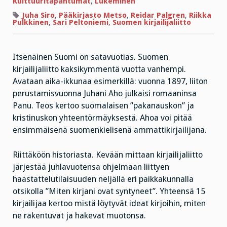
Kulttuuritapahtumat
,
Lukeminen
kirjailijaliitto
120
Juha Siro
,
Pääkirjasto Metso
,
Reidar Palgren
,
Riikka
Pulkkinen
,
Sari Peltoniemi
,
Suomen kirjailijaliitto
Itsenäinen Suomi on satavuotias. Suomen
kirjailijaliitto kaksikymmentä vuotta vanhempi.
Avataan aika-ikkunaa esimerkillä: vuonna 1897, liiton
perustamisvuonna Juhani Aho julkaisi romaaninsa
Panu. Teos kertoo suomalaisen ”pakanauskon” ja
kristinuskon yhteentörmäyksestä. Ahoa voi pitää
ensimmäisenä suomenkielisenä ammattikirjailijana.
Riittäköön historiasta. Kevään mittaan kirjailijaliitto
järjestää juhlavuotensa ohjelmaan liittyen
haastattelutilaisuuden neljällä eri paikkakunnalla
otsikolla ”Miten kirjani ovat syntyneet”. Yhteensä 15
kirjailijaa kertoo mistä löytyvät ideat kirjoihin, miten
ne rakentuvat ja hakevat muotonsa.