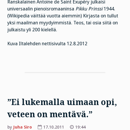
Ranskalainen Antoine de Saint Exupéry julkaisi
universaalin pienoisromaaninsa
Pikku Prinssi
1944.
(Wikipedia väittää vuotta aiemmin) Kirjasta on tullut
yksi maailman myydyimmistä. Teos, tai osia siitä on
julkaistu yli 200 kielellä.
Kuva Iltalehden nettisivulta 12.8.2012
”Ei lukemalla uimaan opi,
veteen on mentävä.”
by
Juha Siro
17.10.2011
19:44