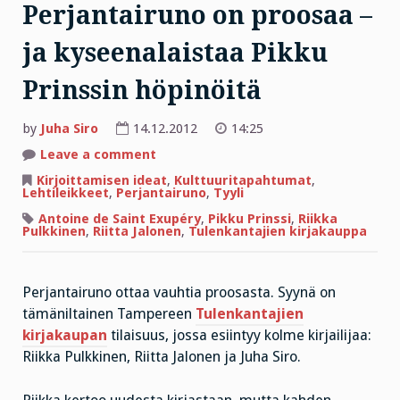
Perjantairuno on proosaa –
ja kyseenalaistaa Pikku
Prinssin höpinöitä
by
Juha Siro
14.12.2012
14:25
on
Leave a comment
Perjantairuno
on
Kirjoittamisen ideat
,
Kulttuuritapahtumat
,
proosaa
Lehtileikkeet
,
Perjantairuno
,
Tyyli
–
ja
Antoine de Saint Exupéry
,
Pikku Prinssi
,
Riikka
kyseenalaistaa
Pulkkinen
,
Riitta Jalonen
,
Tulenkantajien kirjakauppa
Pikku
Prinssin
höpinöitä
Perjantairuno ottaa vauhtia proosasta. Syynä on
tämäniltainen Tampereen
Tulenkantajien
kirjakaupan
tilaisuus, jossa esiintyy kolme kirjailijaa:
Riikka Pulkkinen, Riitta Jalonen ja Juha Siro.