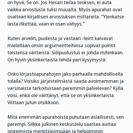
on hyvä. Se on. Jos Hesari teilaa teoksen, ei auta
vaikka arvostusta tulisi muualta. Myös apurahat ovat
osaltaan kirjallisen arvostuksen mittareita. ”Ylenkatse
lasta itkettää, vaan ei osan vähyys.”
Kuten arvelin, puolesta ja vastaan -leirit kaivavat
mielellään omiin argumentteihinsa sopivat pointit
toistensa väitteistä. Siilipuolustus ei johda mihinkään.
On hyvin yksinkertaista tehdä pari kysymystä:
Onko kirjastoapurahojen jako parhaalla mahdollisella
tolalla? Voisiko järjestelmästä saada avoimemman ja
varsinaista tarkoitustaan paremmin palvelevan? Kyllä
voisi, enkä ole väittänyt, että se on yksinkertaista.
Viittaan jutun otsikkoon.
Mitä enemmän apurahoista puhutaan asiallisesti, sen
parempi. Silkka julkinen keskustelu saattaa auttaa
ongelmista merkittävimpään ja helpoimmin