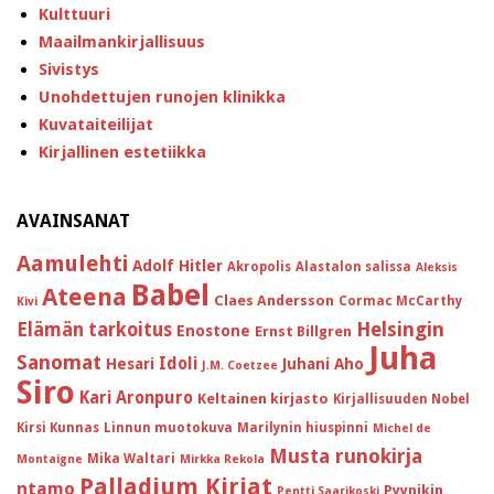
Kulttuuri
Maailmankirjallisuus
Sivistys
Unohdettujen runojen klinikka
Kuvataiteilijat
Kirjallinen estetiikka
AVAINSANAT
Aamulehti
Adolf Hitler
Akropolis
Alastalon salissa
Aleksis
Babel
Ateena
Claes Andersson
Cormac McCarthy
Kivi
Helsingin
Elämän tarkoitus
Enostone
Ernst Billgren
Juha
Sanomat
Idoli
Hesari
Juhani Aho
J.M. Coetzee
Siro
Kari Aronpuro
Keltainen kirjasto
Kirjallisuuden Nobel
Kirsi Kunnas
Linnun muotokuva
Marilynin hiuspinni
Michel de
Musta runokirja
Mika Waltari
Montaigne
Mirkka Rekola
Palladium Kirjat
ntamo
Pyynikin
Pentti Saarikoski