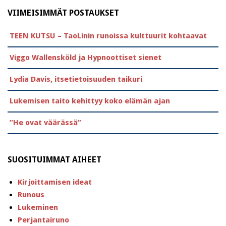
VIIMEISIMMÄT POSTAUKSET
TEEN KUTSU – TaoLinin runoissa kulttuurit kohtaavat
Viggo Wallensköld ja Hypnoottiset sienet
Lydia Davis, itsetietoisuuden taikuri
Lukemisen taito kehittyy koko elämän ajan
”He ovat väärässä”
SUOSITUIMMAT AIHEET
Kirjoittamisen ideat
Runous
Lukeminen
Perjantairuno