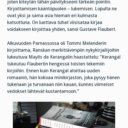
joten kiteytän tähän päivitykseeni tärkeän pointin.
Kirjoittamisen kääntöpuolen – lukemisen. Lopulta ne
ovat yksi ja sama asia hieman eri kulmasta
katsottuna. On luettava tuhat viisisataa kirjaa
voidakseen kirjoittaa yhden, sanoi Gustave Flaubert.
Alkuvuoden Parnassossa oli Tommi Melenderin
kirjoittama, Ranskan merkittävimpiin nykykirjailijoihin
lukeutuva Maylis de Kerangalin haastattelu: ”Kerangal
tukeutuu Flaubertin hengessä toisten tekemiin
kirjoihin. Ennen kuin Kerangal aloittaa uuden
romaanin, hän kokoaa minikirjaston, joka pysyy hänen
tukenaan ja turvanaan niin kauan, kunnes viimeiset
vedokset lähtevät kustantamoon.”