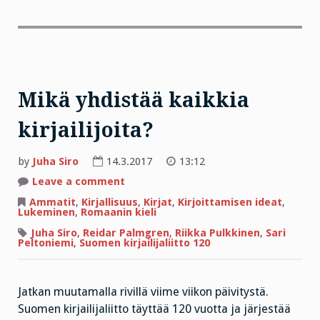
Mikä yhdistää kaikkia
kirjailijoita?
by
Juha Siro
14.3.2017
13:12
on
Leave a comment
Mikä
yhdistää
Ammatit
,
Kirjallisuus
,
Kirjat
,
Kirjoittamisen ideat
,
kaikkia
Lukeminen
,
Romaanin kieli
kirjailijoita?
Juha Siro
,
Reidar Palmgren
,
Riikka Pulkkinen
,
Sari
Peltoniemi
,
Suomen kirjailijaliitto 120
Jatkan muutamalla rivillä viime viikon päivitystä.
Suomen kirjailijaliitto täyttää 120 vuotta ja järjestää