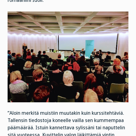
romaaniini Idoli.
”Aloin merkitä muistiin muutakin kuin kurssitehtäviä.
Tallensin tiedostoja koneelle vailla sen kummempaa
päämäärää. Istuin kannettava sylissäni tai naputtelin
sitä vuoteessa. Kuvittelin valon läikittämiä vintin