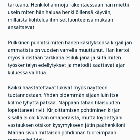
tärkeänä. Henkilöhahmoja rakentaessaan hän miettii
usein miten hän haluaa henkilöillensä käyvän,
millaista kohtelua ihmiset luonteensa mukaan
ansaitsevat.
Pulkkinen punnitsi miten hänen käsityksensä kirjailijan
ammatista on vuosien varrella muuttunut. Hän kertoi
myös äidistään tarkkana esilukijana ja siitä miten
työskentelyn edellytykset ja metodit saattavat ajan
kuluessa vaihtua.
Kaikki haastateltavat lukivat myös näytteen
tuotannostaan. Yhden pidemmän sijaan luin itse
kolme lyhyttä pätkää. Nappaan tähän tilaisuuden
lopettaneet rivit. Kirjoittamisen pohtiminen kirjan
sisällä ei ole kovin omaperäistä, mutta löydettyäni
vastauksen otsikon kysymykseen jätin päähenkilöni
Marian sivun mittaisen pohdinnan tuoreimpaan