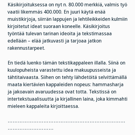
Käsikirjoituksessa on nyt n. 80.000 merkkiä, valmis työ
vaatii likemmäs 400.000. En juuri käytä enää
muistikirjoja, siirrän lappujen ja lehtileikkeiden kulmiin
kirjoitetut ideat suoraan koneelle. Käsikirjoitus
työntää tulevan tarinan ideoita ja tekstimassaa
edellään – elää jatkuvasti ja tarjoaa jatkon
rakennustarpeet.
En tiedä luenko tämän tekstikappaleen illalla. Siinä on
kuulopuheista varastettu idea makuupusseista ja
tähtitaivaasta. Siihen on tehty lähdetöitä selvittämällä
maata kiertävien kappaleiden nopeus: hammasharja
ja jakoavain avaruudessa ovat totta. Tekstissä on
intertekstuaalisuutta ja kirjallinen laina, joka kimmahti
mieleen kappaleita kirjoittaessa.
……………………………………………………………
………………………