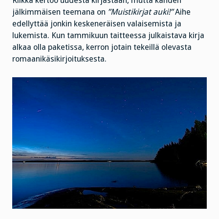
Riikka kertoo uudesta kirjastaan, mutta kahden
jälkimmäisen teemana on
”Muistikirjat auki!”
Aihe
edellyttää jonkin keskeneräisen valaisemista ja
lukemista. Kun tammikuun taitteessa julkaistava kirja
alkaa olla paketissa, kerron jotain tekeillä olevasta
romaanikäsikirjoituksesta.