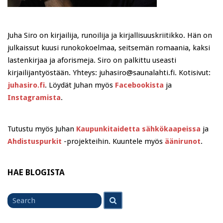
Juha Siro on kirjailija, runoilija ja kirjallisuuskriitikko. Hän on
julkaissut kuusi runokokoelmaa, seitsemän romaania, kaksi
lastenkirjaa ja aforismeja. Siro on palkittu useasti
kirjailijantyöstään. Yhteys: juhasiro@saunalahti.fi. Kotisivut:
juhasiro.fi
. Löydät Juhan myös
Facebookista
ja
Instagramista
.
Tutustu myös Juhan
Kaupunkitaidetta sähkökaapeissa
ja
Ahdistuspurkit
-projekteihin. Kuuntele myös
äänirunot
.
HAE BLOGISTA
Search
Search
for