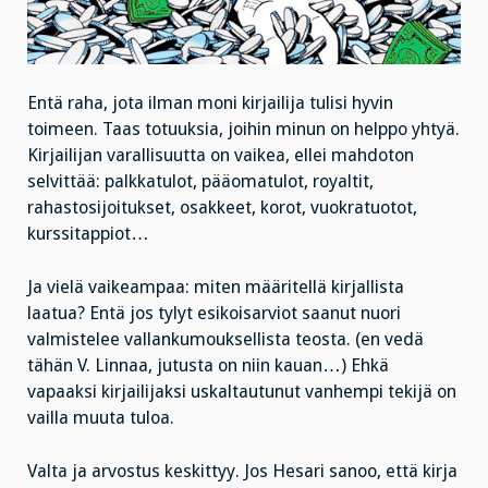
Entä raha, jota ilman moni kirjailija tulisi hyvin
toimeen. Taas totuuksia, joihin minun on helppo yhtyä.
Kirjailijan varallisuutta on vaikea, ellei mahdoton
selvittää: palkkatulot, pääomatulot, royaltit,
rahastosijoitukset, osakkeet, korot, vuokratuotot,
kurssitappiot…
Ja vielä vaikeampaa: miten määritellä kirjallista
laatua? Entä jos tylyt esikoisarviot saanut nuori
valmistelee vallankumouksellista teosta. (en vedä
tähän V. Linnaa, jutusta on niin kauan…) Ehkä
vapaaksi kirjailijaksi uskaltautunut vanhempi tekijä on
vailla muuta tuloa.
Valta ja arvostus keskittyy. Jos Hesari sanoo, että kirja