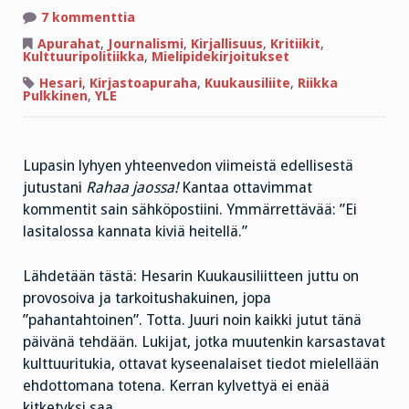
artikkeliin
7 kommenttia
”Ei
lukemalla
Apurahat
,
Journalismi
,
Kirjallisuus
,
Kritiikit
,
uimaan
Kulttuuripolitiikka
,
Mielipidekirjoitukset
opi,
veteen
Hesari
,
Kirjastoapuraha
,
Kuukausiliite
,
Riikka
on
Pulkkinen
,
YLE
mentävä.”
Lupasin lyhyen yhteenvedon viimeistä edellisestä
jutustani
Rahaa jaossa!
Kantaa ottavimmat
kommentit sain sähköpostiini. Ymmärrettävää: ”Ei
lasitalossa kannata kiviä heitellä.”
Lähdetään tästä: Hesarin Kuukausiliitteen juttu on
provosoiva ja tarkoitushakuinen, jopa
”pahantahtoinen”. Totta. Juuri noin kaikki jutut tänä
päivänä tehdään. Lukijat, jotka muutenkin karsastavat
kulttuuritukia, ottavat kyseenalaiset tiedot mielellään
ehdottomana totena. Kerran kylvettyä ei enää
kitketyksi saa.