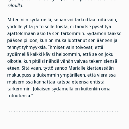
silmillä
.
Miten niin sydämellä, sehän voi tarkoittaa mitä vain,
yhdelle yhtä ja toiselle toista, ei tarvitse pysähtyä
ajattelemaan asioita sen tarkemmin. Sydämen taakse
pääsee piiloon, kun on muka luottanut sen ääneen ja
tehnyt tyhmyyksiä. Ihmiset vain toivovat, että
sydämellä kaikki kävisi helpommin, että se on joku
oikotie, kun pitäisi nähdä vähän vaivaa tekemisiensä
eteen. Sitä vaan, tyttö sanoo Marialle kiertäessään
makuupussia tiukemmin ympärilleen, että vieraissa
maisemissa kannattaa katsoa eteensä entistä
tarkemmin. Jokaisen sydämellä on kuitenkin oma
totuutensa.”
……………………………………………………………
…………………..