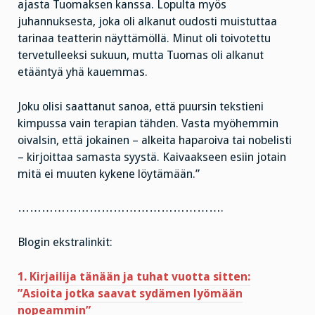
ajasta Tuomaksen kanssa. Lopulta myös
juhannuksesta, joka oli alkanut oudosti muistuttaa
tarinaa teatterin näyttämöllä. Minut oli toivotettu
tervetulleeksi sukuun, mutta Tuomas oli alkanut
etääntyä yhä kauemmas.
Joku olisi saattanut sanoa, että puursin tekstieni
kimpussa vain terapian tähden. Vasta myöhemmin
oivalsin, että jokainen – alkeita haparoiva tai nobelisti
– kirjoittaa samasta syystä. Kaivaakseen esiin jotain
mitä ei muuten kykene löytämään.”
…………………………………………….
Blogin ekstralinkit:
1. Kirjailija tänään ja tuhat vuotta sitten:
”Asioita jotka saavat sydämen lyömään
nopeammin”