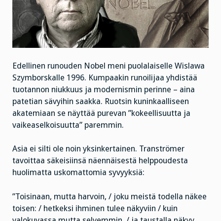
Edellinen runouden Nobel meni puolalaiselle Wislawa
Szymborskalle 1996. Kumpaakin runoilijaa yhdistää
tuotannon niukkuus ja modernismin perinne – aina
patetian sävyihin saakka. Ruotsin kuninkaalliseen
akatemiaan se näyttää purevan ”kokeellisuutta ja
vaikeaselkoisuutta” paremmin.
Asia ei silti ole noin yksinkertainen. Tranströmer
tavoittaa säkeisiinsä näennäisestä helppoudesta
huolimatta uskomattomia syvyyksiä:
”Toisinaan, mutta harvoin, / joku meistä todella näkee
toisen: / hetkeksi ihminen tulee näkyviin / kuin
valokuvassa mutta selvemmin, / ja taustalla näkyy