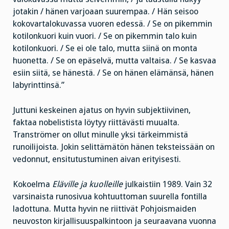
jotakin / hänen varjoaan suurempaa. / Hän seisoo
kokovartalokuvassa vuoren edessä. / Se on pikemmin
kotilonkuori kuin vuori. / Se on pikemmin talo kuin
kotilonkuori. / Se ei ole talo, mutta siinä on monta
huonetta. / Se on epäselvä, mutta valtaisa. / Se kasvaa
esiin siitä, se hänestä. / Se on hänen elämänsä, hänen
labyrinttinsä.”
Juttuni keskeinen ajatus on hyvin subjektiivinen,
faktaa nobelistista löytyy riittävästi muualta.
Tranströmer on ollut minulle yksi tärkeimmistä
runoilijoista. Jokin selittämätön hänen teksteissään on
vedonnut, ensitutustuminen aivan erityisesti.
Kokoelma
Eläville ja kuolleille
julkaistiin 1989. Vain 32
varsinaista runosivua kohtuuttoman suurella fontilla
ladottuna. Mutta hyvin ne riittivät Pohjoismaiden
neuvoston kirjallisuuspalkintoon ja seuraavana vuonna