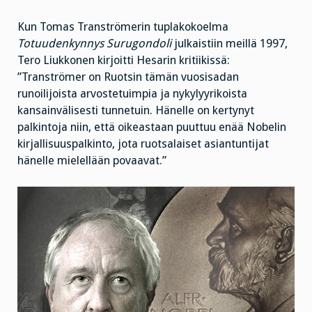
Kun Tomas Tranströmerin tuplakokoelma
Totuudenkynnys Surugondoli
julkaistiin meillä 1997,
Tero Liukkonen kirjoitti Hesarin kritiikissä:
”Tranströmer on Ruotsin tämän vuosisadan
runoilijoista arvostetuimpia ja nykylyyrikoista
kansainvälisesti tunnetuin. Hänelle on kertynyt
palkintoja niin, että oikeastaan puuttuu enää Nobelin
kirjallisuuspalkinto, jota ruotsalaiset asiantuntijat
hänelle mielellään povaavat.”