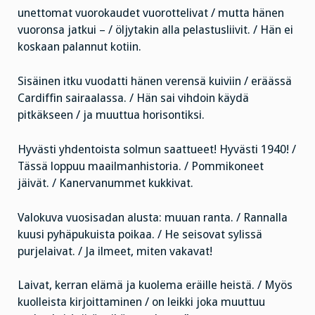
unettomat vuorokaudet vuorottelivat / mutta hänen
vuoronsa jatkui – / öljytakin alla pelastusliivit. / Hän ei
koskaan palannut kotiin.
Sisäinen itku vuodatti hänen verensä kuiviin / eräässä
Cardiffin sairaalassa. / Hän sai vihdoin käydä
pitkäkseen / ja muuttua horisontiksi.
Hyvästi yhdentoista solmun saattueet! Hyvästi 1940! /
Tässä loppuu maailmanhistoria. / Pommikoneet
jäivät. / Kanervanummet kukkivat.
Valokuva vuosisadan alusta: muuan ranta. / Rannalla
kuusi pyhäpukuista poikaa. / He seisovat sylissä
purjelaivat. / Ja ilmeet, miten vakavat!
Laivat, kerran elämä ja kuolema eräille heistä. / Myös
kuolleista kirjoittaminen / on leikki joka muuttuu