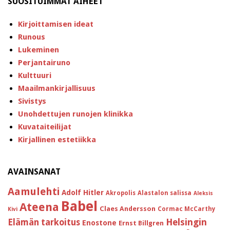
SUOSITUIMMAT AIHEET
Kirjoittamisen ideat
Runous
Lukeminen
Perjantairuno
Kulttuuri
Maailmankirjallisuus
Sivistys
Unohdettujen runojen klinikka
Kuvataiteilijat
Kirjallinen estetiikka
AVAINSANAT
Aamulehti
Adolf Hitler
Akropolis
Alastalon salissa
Aleksis
Babel
Ateena
Claes Andersson
Cormac McCarthy
Kivi
Helsingin
Elämän tarkoitus
Enostone
Ernst Billgren