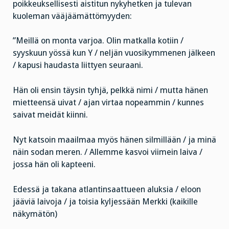
poikkeuksellisesti aistitun nykyhetken ja tulevan
kuoleman vääjäämättömyyden:
”Meillä on monta varjoa. Olin matkalla kotiin /
syyskuun yössä kun Y / neljän vuosikymmenen jälkeen
/ kapusi haudasta liittyen seuraani.
Hän oli ensin täysin tyhjä, pelkkä nimi / mutta hänen
mietteensä uivat / ajan virtaa nopeammin / kunnes
saivat meidät kiinni.
Nyt katsoin maailmaa myös hänen silmillään / ja minä
näin sodan meren. / Allemme kasvoi viimein laiva /
jossa hän oli kapteeni.
Edessä ja takana atlantinsaattueen aluksia / eloon
jääviä laivoja / ja toisia kyljessään Merkki (kaikille
näkymätön)