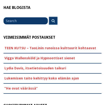
HAE BLOGISTA
Search
Search
for
VIIMEISIMMÄT POSTAUKSET
TEEN KUTSU – TaoLinin runoissa kulttuurit kohtaavat
Viggo Wallensköld ja Hypnoottiset sienet
Lydia Davis, itsetietoisuuden taikuri
Lukemisen taito kehittyy koko elämän ajan
”He ovat väärässä”