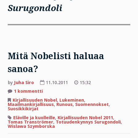
Surugondoli
Mitä Nobelisti haluaa
sanoa?
by
Juha Siro
11.10.2011
15:32
artikkeliin
1 kommentti
Mitä
Nobelisti
Kirjallisuuden Nobel
,
Lukeminen
,
haluaa
Maailmankirjallisuus
,
Runous
,
Suomennokset
,
sanoa?
Suosikkikirjat
Eläville ja kuolleille
,
Kirjallisuuden Nobel 2011
,
Tomas Tranströmer
,
Totuudenkynnys Surugondoli
,
Wislawa Szymborska