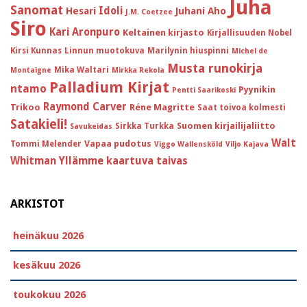
Juha
Sanomat
Idoli
Hesari
Juhani Aho
J.M. Coetzee
Siro
Kari Aronpuro
Keltainen kirjasto
Kirjallisuuden Nobel
Kirsi Kunnas
Linnun muotokuva
Marilynin hiuspinni
Michel de
Musta runokirja
Mika Waltari
Montaigne
Mirkka Rekola
Palladium Kirjat
ntamo
Pyynikin
Pentti Saarikoski
Raymond Carver
Trikoo
Réne Magritte
Saat toivoa kolmesti
Satakieli!
Suomen kirjailijaliitto
Sirkka Turkka
Savukeidas
Walt
Vapaa pudotus
Tommi Melender
Viggo Wallensköld
Viljo Kajava
Whitman
Yllämme kaartuva taivas
ARKISTOT
heinäkuu 2026
kesäkuu 2026
toukokuu 2026