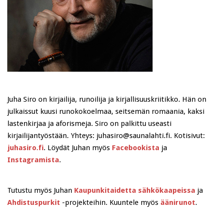
Juha Siro on kirjailija, runoilija ja kirjallisuuskriitikko. Hän on
julkaissut kuusi runokokoelmaa, seitsemän romaania, kaksi
lastenkirjaa ja aforismeja. Siro on palkittu useasti
kirjailijantyöstään. Yhteys: juhasiro@saunalahti.fi. Kotisivut:
juhasiro.fi
. Löydät Juhan myös
Facebookista
ja
Instagramista
.
Tutustu myös Juhan
Kaupunkitaidetta sähkökaapeissa
ja
Ahdistuspurkit
-projekteihin. Kuuntele myös
äänirunot
.