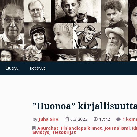
Skip
to
content
Etusivu
Kotisivut
”Huonoa” kirjallisuutta
by
Juha Siro
6.3.2023
17:42
1 kom
Apurahat
,
Finlandiapalkinnot
,
Journalismi
,
Ki
Sivistys
,
Tietokirjat