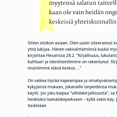
Sitten otsikon asiaan. Olen usein siteerannut e
yhtä lukijaa. Hänen vakiväittämiinsä kuului myö
kirjoittaa Hesarissa 28.2. ”Kirjallisuus, lukuta
kulttuuri ja identiteettimme on rakentunut. Kir
muistimme elävä keskus…”
On vaikea löytää kapeampaa ja omahyväisempää 
kykyjensä mukaan, jokaiselle tarpeidensa muka
käytti. Jos joku kaipaa ”viihdekirjallisuutta”, 
henkisiksi kainalokepeikseen – kyllä sekin käy. J
tiedetään.