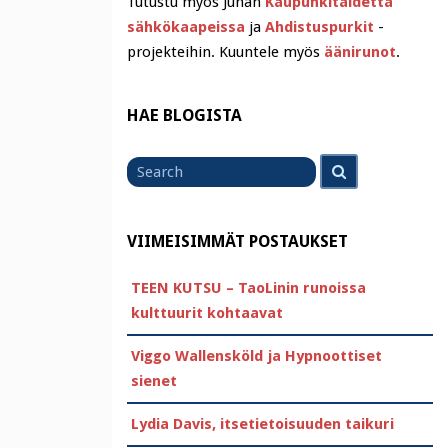
Tutustu myös Juhan
Kaupunkitaidetta
sähkökaapeissa
ja
Ahdistuspurkit
-
projekteihin. Kuuntele myös
äänirunot
.
HAE BLOGISTA
Search
Search
for
VIIMEISIMMÄT POSTAUKSET
TEEN KUTSU – TaoLinin runoissa
kulttuurit kohtaavat
Viggo Wallensköld ja Hypnoottiset
sienet
Lydia Davis, itsetietoisuuden taikuri