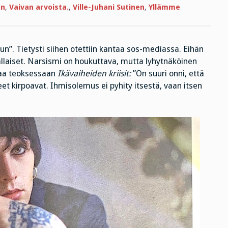
en
,
Vaivan arvoista.
,
Ville-Juhani Sutinen
,
Yllämme
un”. Tietysti siihen otettiin kantaa sos-mediassa. Eihän
tällaiset. Narsismi on houkuttava, mutta lyhytnäköinen
ttaa teoksessaan
Ikävaiheiden kriisit:
”On suuri onni, että
eet kirpoavat. Ihmisolemus ei pyhity itsestä, vaan itsen