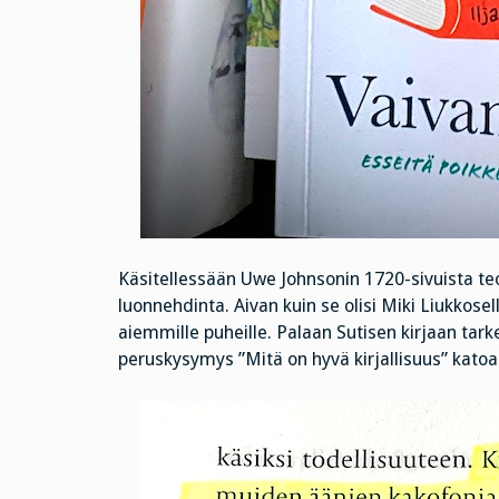
Käsitellessään Uwe Johnsonin 1720-sivuista t
luonnehdinta. Aivan kuin se olisi Miki Liukkosel
aiemmille puheille. Palaan Sutisen kirjaan ta
peruskysymys ”Mitä on hyvä kirjallisuus” kato