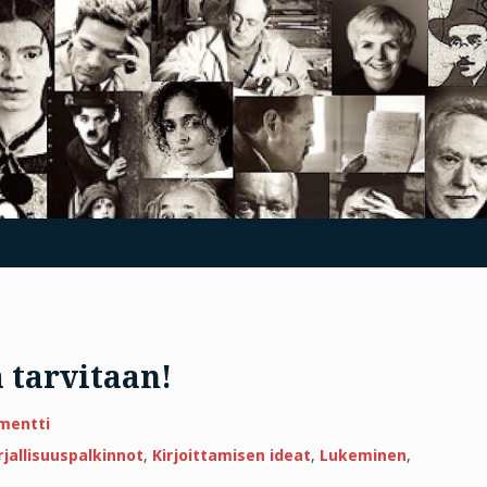
 tarvitaan!
artikkeliin
mentti
”Huonoa”
kirjallisuutta
rjallisuuspalkinnot
,
Kirjoittamisen ideat
,
Lukeminen
,
tarvitaan!