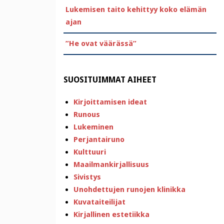
Lukemisen taito kehittyy koko elämän
ajan
”He ovat väärässä”
SUOSITUIMMAT AIHEET
Kirjoittamisen ideat
Runous
Lukeminen
Perjantairuno
Kulttuuri
Maailmankirjallisuus
Sivistys
Unohdettujen runojen klinikka
Kuvataiteilijat
Kirjallinen estetiikka