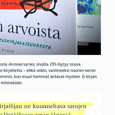
eosta
Anniversaries
, sivulta 295 löytyy osuva
le kirjoitettu – ehkä onkin, vastineeksi nuoren neron
rkemmin, kun muut hommat antavat myöten. Ei kirjan
a minnekään.