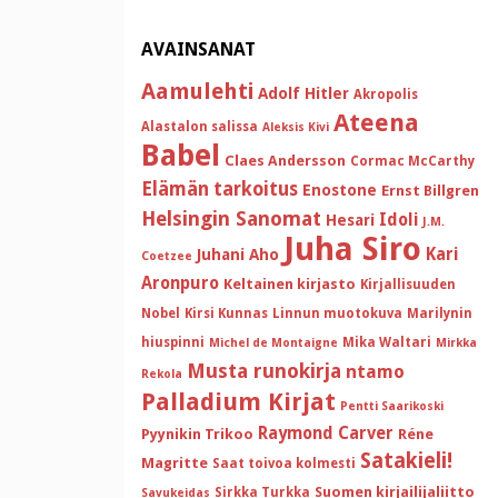
AVAINSANAT
Aamulehti
Adolf Hitler
Akropolis
Ateena
Alastalon salissa
Aleksis Kivi
Babel
Claes Andersson
Cormac McCarthy
Elämän tarkoitus
Enostone
Ernst Billgren
Helsingin Sanomat
Idoli
Hesari
J.M.
Juha Siro
Kari
Juhani Aho
Coetzee
Aronpuro
Keltainen kirjasto
Kirjallisuuden
Nobel
Kirsi Kunnas
Linnun muotokuva
Marilynin
hiuspinni
Mika Waltari
Michel de Montaigne
Mirkka
Musta runokirja
ntamo
Rekola
Palladium Kirjat
Pentti Saarikoski
Raymond Carver
Pyynikin Trikoo
Réne
Satakieli!
Magritte
Saat toivoa kolmesti
Suomen kirjailijaliitto
Sirkka Turkka
Savukeidas