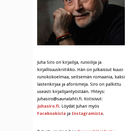
Juha Siro on kirjailija, runoilija ja
kirjallisuuskriitikko. Hän on julkaissut kuusi
runokokoelmaa, seitsemän romaania, kaksi
lastenkirjaa ja aforismeja. Siro on palkittu
useasti kirjailijantyöstään. Yhteys:
juhasiro@saunalahti.fi. Kotisivut:
juhasiro.fi
. Löydät Juhan myös
Facebookista
ja
Instagramista
.