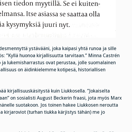
desmennyttä ystävääni, joka kaipasi yhtä runoa ja sille
s: ”Kyllä huonoa kirjallisuutta tarvitaan.” Minna Castrén
ito ja lukemisharrastus ovat perustaa, jolle suomalainen
jallisuus on äidinkielemme kotipesä, historiallisen
kirjallisuuskäsitystä kuin Liukkosella. ”Jokaiselta
an” on sosialisti August Beckerin fraasi, jota myös Marx
se hänelle suotakoon. Jos toinen hakee Liukkosen neroutta
a kirjaroviot (turhan tiukka kärjistys tähän) me jo