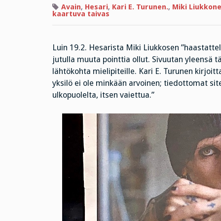
Avain
,
Hesari
,
Kari E. Turunen.
,
Miki Liukkon
kaartuva taivas
Luin 19.2. Hesarista Miki Liukkosen ”haastattel
jutulla muuta pointtia ollut. Sivuutan yleensä 
lähtökohta mielipiteille. Kari E. Turunen kirjoi
yksilö ei ole minkään arvoinen; tiedottomat sit
ulkopuolelta, itsen vaiettua.”