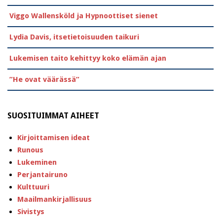
Viggo Wallensköld ja Hypnoottiset sienet
Lydia Davis, itsetietoisuuden taikuri
Lukemisen taito kehittyy koko elämän ajan
”He ovat väärässä”
SUOSITUIMMAT AIHEET
Kirjoittamisen ideat
Runous
Lukeminen
Perjantairuno
Kulttuuri
Maailmankirjallisuus
Sivistys