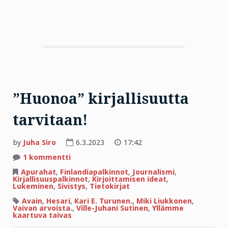
”Huonoa” kirjallisuutta
tarvitaan!
by
Juha Siro
6.3.2023
17:42
artikkeliin
1 kommentti
”Huonoa”
kirjallisuutta
Apurahat
,
Finlandiapalkinnot
,
Journalismi
,
tarvitaan!
Kirjallisuuspalkinnot
,
Kirjoittamisen ideat
,
Lukeminen
,
Sivistys
,
Tietokirjat
Avain
,
Hesari
,
Kari E. Turunen.
,
Miki Liukkonen
,
Vaivan arvoista.
,
Ville-Juhani Sutinen
,
Yllämme
kaartuva taivas