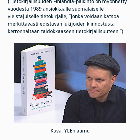
(Tietokirjallisuuden Finlandia-palkinto on myönnetty
vuodesta 1989 ansiokkaalle suomalaiselle
yleistajuiselle tietokirjalle, ”jonka voidaan katsoa
merkittävästi edistävän lukijoiden kiinnostusta
kerronnaltaan taidokkaaseen tietokirjallisuuteen.”)
Kuva: YLEn aamu