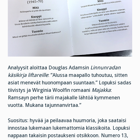
Analyysit aloittaa Douglas Adamsin
Linnunradan
käsikirja liftareille
: ”Alussa maapallo tuhoutuu, sitten
asiat menevät huonompaan suuntaan.” Lopuksi sadas
tiivistys ja Wirginia Woolfin romaani
Majakka
:
Ramsayn perhe tärii majakalle lähtöä kymmenen
vuotta. Mukana tajunnanvirtaa.”
Suositus: hyvää ja peilaavaa huumoria, joka saataisi
innostaa lukemaan lukemattomia klassikoita. Lopuksi
nappaan takaisin postaukseni otsikkoon. Numero 13,