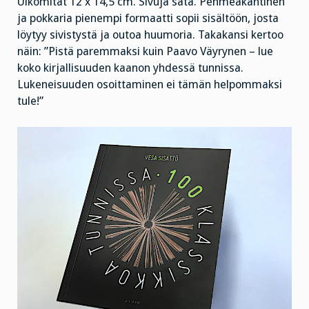
Ulkomitat 12 x 14,5 cm. Sivuja sata. Pehmeäkantinen
ja pokkaria pienempi formaatti sopii sisältöön, josta
löytyy sivistystä ja outoa huumoria. Takakansi kertoo
näin: ”Pistä paremmaksi kuin Paavo Väyrynen – lue
koko kirjallisuuden kaanon yhdessä tunnissa.
Lukeneisuuden osoittaminen ei tämän helpommaksi
tule!”