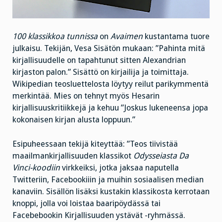
100 klassikkoa tunnissa
on
Avaimen
kustantama tuore
julkaisu. Tekijän, Vesa Sisätön mukaan: ”Pahinta mitä
kirjallisuudelle on tapahtunut sitten Alexandrian
kirjaston palon.” Sisättö on kirjailija ja toimittaja.
Wikipedian teosluettelosta löytyy reilut parikymmentä
merkintää. Mies on tehnyt myös Hesarin
kirjallisuuskritiikkejä ja kehuu ”Joskus lukeneensa jopa
kokonaisen kirjan alusta loppuun.”
Esipuheessaan tekijä kiteyttää: ”Teos tiivistää
maailmankirjallisuuden klassikot
Odysseiasta Da
Vinci-koodiin
virkkeiksi, jotka jaksaa naputella
Twitteriin, Facebookiiin ja muihin sosiaalisen median
kanaviin. Sisällön lisäksi kustakin klassikosta kerrotaan
knoppi, jolla voi loistaa baaripöydässä tai
Facebebookin Kirjallisuuden ystävät -ryhmässä.