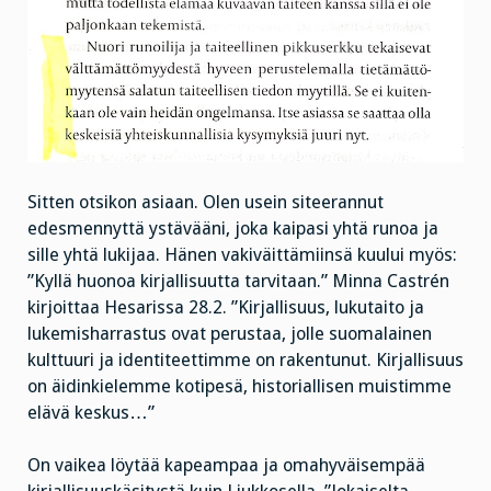
Sitten otsikon asiaan. Olen usein siteerannut
edesmennyttä ystävääni, joka kaipasi yhtä runoa ja
sille yhtä lukijaa. Hänen vakiväittämiinsä kuului myös:
”Kyllä huonoa kirjallisuutta tarvitaan.” Minna Castrén
kirjoittaa Hesarissa 28.2. ”Kirjallisuus, lukutaito ja
lukemisharrastus ovat perustaa, jolle suomalainen
kulttuuri ja identiteettimme on rakentunut. Kirjallisuus
on äidinkielemme kotipesä, historiallisen muistimme
elävä keskus…”
On vaikea löytää kapeampaa ja omahyväisempää