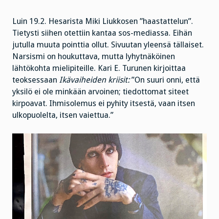
Luin 19.2. Hesarista Miki Liukkosen ”haastattelun”.
Tietysti siihen otettiin kantaa sos-mediassa. Eihän
jutulla muuta pointtia ollut. Sivuutan yleensä tällaiset.
Narsismi on houkuttava, mutta lyhytnäköinen
lähtökohta mielipiteille. Kari E. Turunen kirjoittaa
teoksessaan
Ikävaiheiden kriisit:
”On suuri onni, että
yksilö ei ole minkään arvoinen; tiedottomat siteet
kirpoavat. Ihmisolemus ei pyhity itsestä, vaan itsen
ulkopuolelta, itsen vaiettua.”