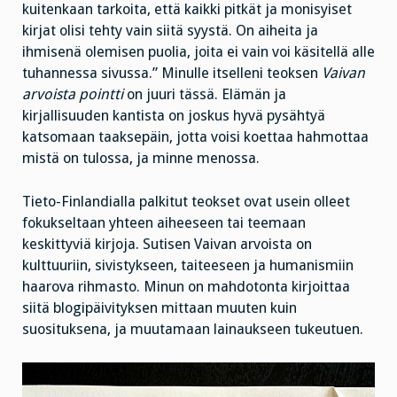
kuitenkaan tarkoita, että kaikki pitkät ja monisyiset
kirjat olisi tehty vain siitä syystä. On aiheita ja
ihmisenä olemisen puolia, joita ei vain voi käsitellä alle
tuhannessa sivussa.” Minulle itselleni teoksen
Vaivan
arvoista pointti
on juuri tässä. Elämän ja
kirjallisuuden kantista on joskus hyvä pysähtyä
katsomaan taaksepäin, jotta voisi koettaa hahmottaa
mistä on tulossa, ja minne menossa.
Tieto-Finlandialla palkitut teokset ovat usein olleet
fokukseltaan yhteen aiheeseen tai teemaan
keskittyviä kirjoja. Sutisen Vaivan arvoista on
kulttuuriin, sivistykseen, taiteeseen ja humanismiin
haarova rihmasto. Minun on mahdotonta kirjoittaa
siitä blogipäivityksen mittaan muuten kuin
suosituksena, ja muutamaan lainaukseen tukeutuen.