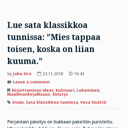
Lue sata klassikkoa
tunnissa: ”Mies tappaa
toisen, koska on liian
kuuma.”
by
Juha Siro
23.11.2018
16:43
on
Leave a comment
Lue
sata
Kirjoittamisen ideat
,
Kulttuuri
,
Lukeminen
,
klassikkoa
Maailmankirjallisuus
,
Sivistys
tunnissa:
”Mies
Avain
,
Sata klassikkoa tunnissa
,
Vesa Sisättö
tappaa
toisen,
koska
on
liian
Perjantain päivitys on tiukkaan pakettiin puristettu.
kuuma.”