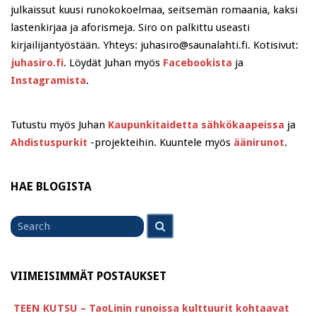
julkaissut kuusi runokokoelmaa, seitsemän romaania, kaksi
lastenkirjaa ja aforismeja. Siro on palkittu useasti
kirjailijantyöstään. Yhteys: juhasiro@saunalahti.fi. Kotisivut:
juhasiro.fi
. Löydät Juhan myös
Facebookista
ja
Instagramista
.
Tutustu myös Juhan
Kaupunkitaidetta sähkökaapeissa
ja
Ahdistuspurkit
-projekteihin. Kuuntele myös
äänirunot
.
HAE BLOGISTA
Search
Search
for
VIIMEISIMMÄT POSTAUKSET
TEEN KUTSU – TaoLinin runoissa kulttuurit kohtaavat