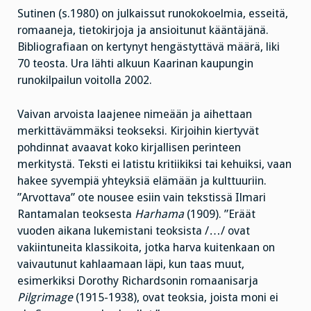
Sutinen (s.1980) on julkaissut runokokoelmia, esseitä,
romaaneja, tietokirjoja ja ansioitunut kääntäjänä.
Bibliografiaan on kertynyt hengästyttävä määrä, liki
70 teosta. Ura lähti alkuun Kaarinan kaupungin
runokilpailun voitolla 2002.
Vaivan arvoista laajenee nimeään ja aihettaan
merkittävämmäksi teokseksi. Kirjoihin kiertyvät
pohdinnat avaavat koko kirjallisen perinteen
merkitystä. Teksti ei latistu kritiikiksi tai kehuiksi, vaan
hakee syvempiä yhteyksiä elämään ja kulttuuriin.
”Arvottava” ote nousee esiin vain tekstissä Ilmari
Rantamalan teoksesta
Harhama
(1909). ”Eräät
vuoden aikana lukemistani teoksista /…/ ovat
vakiintuneita klassikoita, jotka harva kuitenkaan on
vaivautunut kahlaamaan läpi, kun taas muut,
esimerkiksi Dorothy Richardsonin romaanisarja
Pilgrimage
(1915-1938), ovat teoksia, joista moni ei