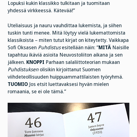
Lopuksi kukin klassikko tulkitaan ja tuomitaan
yhdessä virkkeessä. Kätevää!”
Uteliaisuus ja nauru vauhdittaa lukemista, ja siihen
tuskin tunti menee. Mitä löytyy vielä lukemattomista
klassikoista – miten tutut kirjat on kiteytetty. Vaikkapa
Sofi Oksasen
Puhdistus
esitellään
näin: ”
MITÄ
Naisille
tapahtuu ikäviä asioita Neuvostoliiton aikana ja sen
jälkeen.
KNOPPI
Parhaan salaliittoteorian mukaan
Puhdistuksen
olisikin kirjoittanut Suomen
viihdeteollisuuden huippuammattilaisten työryhmä.
TUOMIO
Jos etsit luettavaksesi hyvän mielen
romaania, se ei ole tämä.”