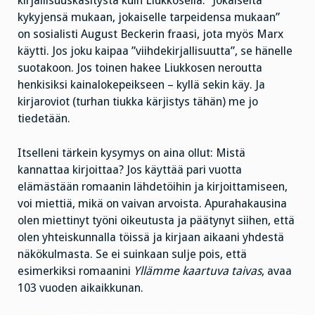
kirjallisuuskäsitystä kuin Liukkosella. ”Jokaiselta
kykyjensä mukaan, jokaiselle tarpeidensa mukaan”
on sosialisti August Beckerin fraasi, jota myös Marx
käytti. Jos joku kaipaa ”viihdekirjallisuutta”, se hänelle
suotakoon. Jos toinen hakee Liukkosen neroutta
henkisiksi kainalokepeikseen – kyllä sekin käy. Ja
kirjaroviot (turhan tiukka kärjistys tähän) me jo
tiedetään.
Itselleni tärkein kysymys on aina ollut: Mistä
kannattaa kirjoittaa? Jos käyttää pari vuotta
elämästään romaanin lähdetöihin ja kirjoittamiseen,
voi miettiä, mikä on vaivan arvoista. Apurahakausina
olen miettinyt työni oikeutusta ja päätynyt siihen, että
olen yhteiskunnalla töissä ja kirjaan aikaani yhdestä
näkökulmasta. Se ei suinkaan sulje pois, että
esimerkiksi romaanini
Yllämme kaartuva taivas
, avaa
103 vuoden aikaikkunan.