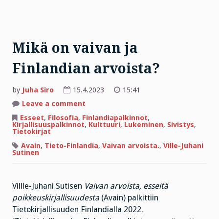
Mikä on vaivan ja
Finlandian arvoista?
by
Juha Siro
15.4.2023
15:41
on
Leave a comment
Mikä
on
Esseet
,
Filosofia
,
Finlandiapalkinnot
,
vaivan
Kirjallisuuspalkinnot
,
Kulttuuri
,
Lukeminen
,
Sivistys
,
ja
Tietokirjat
Finlandian
arvoista?
Avain
,
Tieto-Finlandia
,
Vaivan arvoista.
,
Ville-Juhani
Sutinen
Villle-Juhani Sutisen
Vaivan arvoista, esseitä
poikkeuskirjallisuudesta
(Avain) palkittiin
Tietokirjallisuuden Finlandialla 2022.