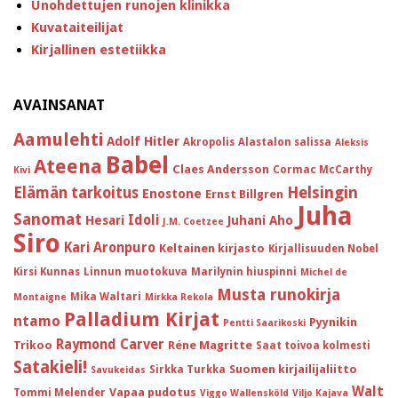
Unohdettujen runojen klinikka
Kuvataiteilijat
Kirjallinen estetiikka
AVAINSANAT
Aamulehti
Adolf Hitler
Akropolis
Alastalon salissa
Aleksis
Babel
Ateena
Claes Andersson
Cormac McCarthy
Kivi
Helsingin
Elämän tarkoitus
Enostone
Ernst Billgren
Juha
Sanomat
Idoli
Hesari
Juhani Aho
J.M. Coetzee
Siro
Kari Aronpuro
Keltainen kirjasto
Kirjallisuuden Nobel
Kirsi Kunnas
Linnun muotokuva
Marilynin hiuspinni
Michel de
Musta runokirja
Mika Waltari
Montaigne
Mirkka Rekola
Palladium Kirjat
ntamo
Pyynikin
Pentti Saarikoski
Raymond Carver
Trikoo
Réne Magritte
Saat toivoa kolmesti
Satakieli!
Suomen kirjailijaliitto
Sirkka Turkka
Savukeidas
Walt
Vapaa pudotus
Tommi Melender
Viggo Wallensköld
Viljo Kajava