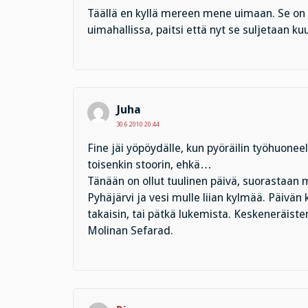
Täällä en kyllä mereen mene uimaan. Se on A
uimahallissa, paitsi että nyt se suljetaan ku
Juha
30.6.2010 20:44
Fine jäi yöpöydälle, kun pyöräilin työhuonee
toisenkin stoorin, ehkä…
Tänään on ollut tuulinen päivä, suorastaan m
Pyhäjärvi ja vesi mulle liian kylmää. Päivän
takaisin, tai pätkä lukemista. Keskeneräis
Molinan Sefarad.