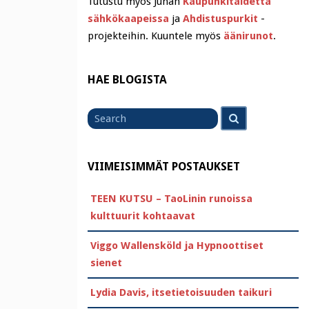
Tutustu myös Juhan
Kaupunkitaidetta
sähkökaapeissa
ja
Ahdistuspurkit
-
projekteihin. Kuuntele myös
äänirunot
.
HAE BLOGISTA
Search
Search
for
VIIMEISIMMÄT POSTAUKSET
TEEN KUTSU – TaoLinin runoissa
kulttuurit kohtaavat
Viggo Wallensköld ja Hypnoottiset
sienet
Lydia Davis, itsetietoisuuden taikuri