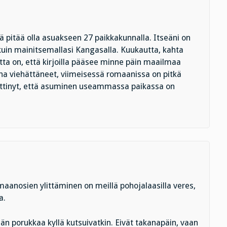
jä pitää olla asuakseen 27 paikkakunnalla. Itseäni on
uin mainitsemallasi Kangasalla. Kuukautta, kahta
tta on, että kirjoilla pääsee minne päin maailmaa
aina viehättäneet, viimeisessä romaanissa on pitkä
ttinyt, että asuminen useammassa paikassa on
maanosien ylittäminen on meillä pohojalaasilla veres,
a.
än porukkaa kyllä kutsuivatkin. Eivät takanapäin, vaan