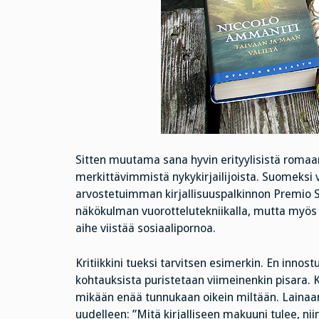
Sitten muutama sana hyvin erityylisistä romaa
merkittävimmistä nykykirjailijoista. Suomeksi 
arvostetuimman kirjallisuuspalkinnon Premio Ste
näkökulman vuorottelutekniikalla, mutta myös l
aihe viistää sosiaalipornoa.
Kritiikkini tueksi tarvitsen esimerkin. En inno
kohtauksista puristetaan viimeinenkin pisara. Ku
mikään enää tunnukaan oikein miltään. Lainaan
uudelleen: ”Mitä kirjalliseen makuuni tulee, ni