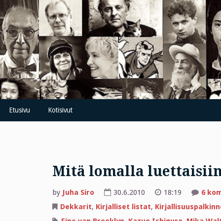
Skip
to
content
Etusivu
Kotisivut
Mitä lomalla luettaisii
by
Juha Siro
30.6.2010
18:19
6 ko
Dekkarit
,
Kirjalliset listat
,
Kirjallisuuspalkinn