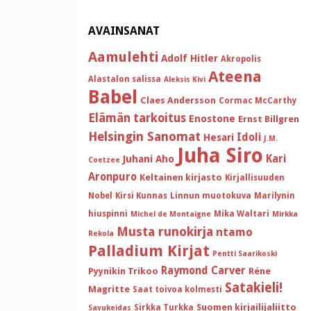
AVAINSANAT
Aamulehti
Adolf Hitler
Akropolis
Ateena
Alastalon salissa
Aleksis Kivi
Babel
Claes Andersson
Cormac McCarthy
Elämän tarkoitus
Enostone
Ernst Billgren
Helsingin Sanomat
Idoli
Hesari
J.M.
Juha Siro
Kari
Juhani Aho
Coetzee
Aronpuro
Keltainen kirjasto
Kirjallisuuden
Nobel
Kirsi Kunnas
Linnun muotokuva
Marilynin
hiuspinni
Mika Waltari
Michel de Montaigne
Mirkka
Musta runokirja
ntamo
Rekola
Palladium Kirjat
Pentti Saarikoski
Raymond Carver
Pyynikin Trikoo
Réne
Satakieli!
Magritte
Saat toivoa kolmesti
Suomen kirjailijaliitto
Sirkka Turkka
Savukeidas