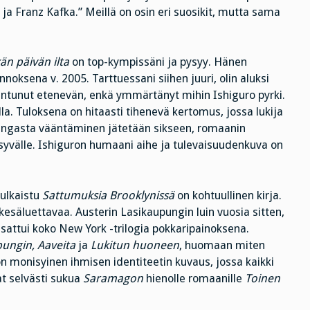
ja Franz Kafka.” Meillä on osin eri suosikit, mutta sama
än päivän ilta
on top-kympissäni ja pysyy. Hänen
noksena v. 2005. Tarttuessani siihen juuri, olin aluksi
tuntunut etenevän, enkä ymmärtänyt mihin Ishiguro pyrki.
la. Tuloksena on hitaasti tihenevä kertomus, jossa lukija
angasta vääntäminen jätetään sikseen, romaanin
yvälle. Ishiguron humaani aihe ja tulevaisuudenkuva on
julkaistu
Sattumuksia Brooklynissä
on kohtuullinen kirja.
säluettavaa. Austerin Lasikaupungin luin vuosia sitten,
sattui koko New York -trilogia pokkaripainoksena.
pungin, Aaveita
ja
Lukitun huoneen
, huomaan miten
on monisyinen ihmisen identiteetin kuvaus, jossa kaikki
t selvästi sukua
Saramagon
hienolle romaanille
Toinen