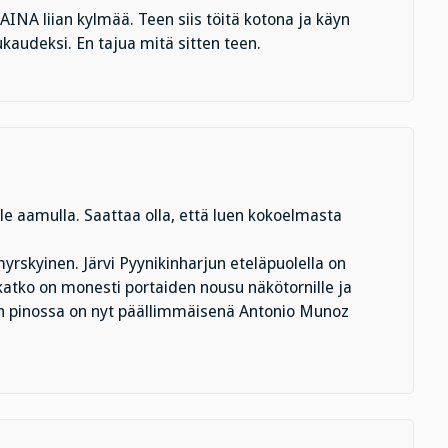
INA liian kylmää. Teen siis töitä kotona ja käyn
ukaudeksi. En tajua mitä sitten teen.
lle aamulla. Saattaa olla, että luen kokoelmasta
yrskyinen. Järvi Pyynikinharjun eteläpuolella on
 katko on monesti portaiden nousu näkötornille ja
ten pinossa on nyt päällimmäisenä Antonio Munoz