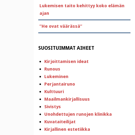
Lukemisen taito kehittyy koko elämän
ajan
”He ovat väärässä”
SUOSITUIMMAT AIHEET
Kirjoittamisen ideat
Runous
Lukeminen
Perjantairuno
Kulttuuri
Maailmankirjallisuus
Sivistys
Unohdettujen runojen klinikka
Kuvataiteilijat
Kirjallinen estetiikka