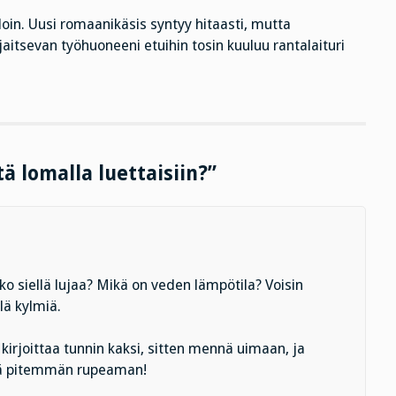
älloin. Uusi romaanikäsis syntyy hitaasti, mutta
aitsevan työhuoneeni etuihin tosin kuuluu rantalaituri
tä lomalla luettaisiin?”
ko siellä lujaa? Mikä on veden lämpötila? Voisin
lä kylmiä.
irjoittaa tunnin kaksi, sitten mennä uimaan, ja
elä pitemmän rupeaman!