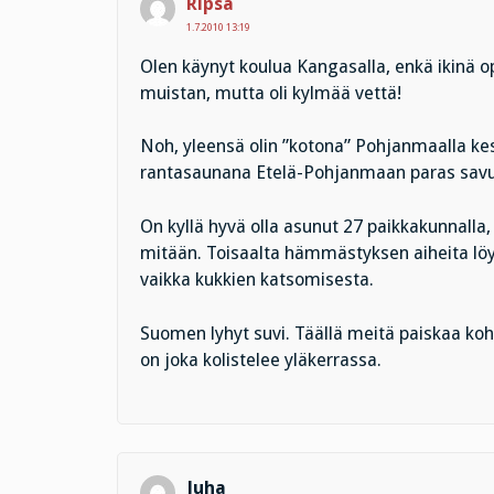
Ripsa
1.7.2010 13:19
Olen käynyt koulua Kangasalla, enkä ikinä op
muistan, mutta oli kylmää vettä!
Noh, yleensä olin ”kotona” Pohjanmaalla kesi
rantasaunana Etelä-Pohjanmaan paras sav
On kyllä hyvä olla asunut 27 paikkakunnalla
mitään. Toisaalta hämmästyksen aiheita löyt
vaikka kukkien katsomisesta.
Suomen lyhyt suvi. Täällä meitä paiskaa koh
on joka kolistelee yläkerrassa.
Juha