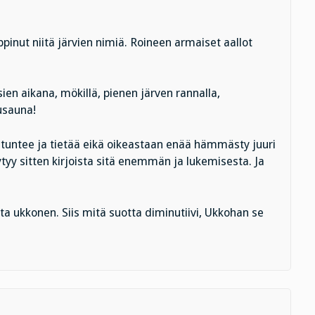
pinut niitä järvien nimiä. Roineen armaiset aallot
en aikana, mökillä, pienen järven rannalla,
usauna!
, tuntee ja tietää eikä oikeastaan enää hämmästy juuri
yy sitten kirjoista sitä enemmän ja lukemisesta. Ja
ta ukkonen. Siis mitä suotta diminutiivi, Ukkohan se