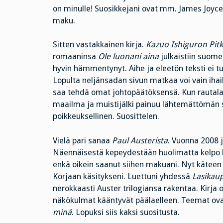
on minulle! Suosikkejani ovat mm. James Joyce 
maku.
Sitten vastakkainen kirja.
Kazuo Ishiguron Pitk
romaaninsa
Ole luonani aina
julkaistiin suomen
hyvin hämmentynyt. Aihe ja eleetön teksti ei 
Lopulta neljänsadan sivun matkaa voi vain ihail
saa tehdä omat johtopäätöksensä. Kun rautal
maailma ja muistijälki painuu lähtemättömän s
poikkeuksellinen. Suosittelen.
Vielä pari sanaa
Paul Austerista
. Vuonna 2008 
Näennäisestä kepeydestään huolimatta kelpo ke
enkä oikein saanut siihen makuani. Nyt käteen 
Korjaan käsitykseni. Luettuni yhdessä
Lasikau
nerokkaasti Auster trilogiansa rakentaa. Kirja 
näkökulmat kääntyvät päälaelleen. Teemat ova
minä
. Lopuksi siis kaksi suositusta.