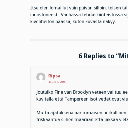
Itse olen lomaillut vain päivän silloin, toisen t
innostuneesti. Vanhassa tehdaskiinteistössä sij
kivenheiton päässä, kuten kuvasta näkyy.
6 Replies to “Mi
Ripsa
30.6.2010 20:03
Joutuiko Fine van Brooklyn veteen vai tuulee
kuvitella että Tampereen isot vedet ovat vie
Mutta ajatuksena äärimmäisen herkullinen: k
friskaantua siihen määrään että jaksaa vi