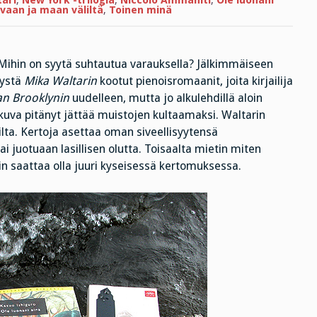
ari
,
New York -trilogia
,
Niccolo Ammaniti
,
Ole luonani
vaan ja maan väliltä
,
Toinen minä
 Mihin on syytä suhtautua varauksella? Jälkimmäiseen
lystä
Mika Waltarin
kootut pienoisromaanit, joita kirjailija
an Brooklynin
uudelleen, mutta jo alkulehdillä aloin
kuva pitänyt jättää muistojen kultaamaksi. Waltarin
ilta. Kertoja asettaa oman siveellisyytensä
ai juotuaan lasillisen olutta. Toisaalta mietin miten
in saattaa olla juuri kyseisessä kertomuksessa.