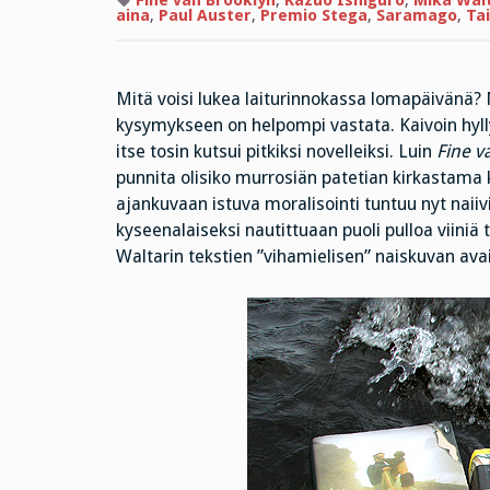
Fine van Brooklyn
,
Kazuo Ishiguro
,
Mika Walt
aina
,
Paul Auster
,
Premio Stega
,
Saramago
,
Tai
Mitä voisi lukea laiturinnokassa lomapäivänä?
kysymykseen on helpompi vastata. Kaivoin hyl
itse tosin kutsui pitkiksi novelleiksi. Luin
Fine v
punnita olisiko murrosiän patetian kirkastama 
ajankuvaan istuva moralisointi tuntuu nyt naiiv
kyseenalaiseksi nautittuaan puoli pulloa viiniä t
Waltarin tekstien ”vihamielisen” naiskuvan ava