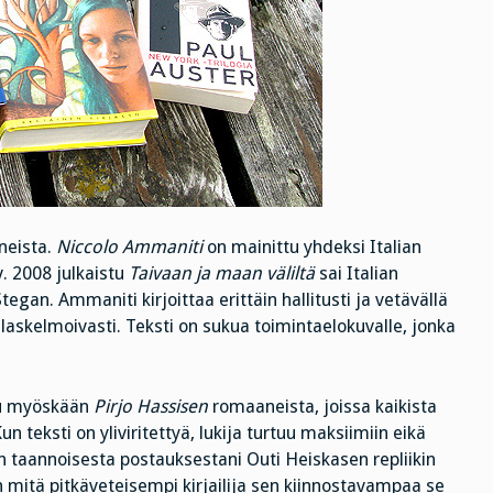
neista.
Niccolo Ammaniti
on mainittu yhdeksi Italian
v. 2008 julkaistu
Taivaan ja maan väliltä
sai Italian
gan. Ammaniti kirjoittaa erittäin hallitusti ja vetävällä
askelmoivasti. Teksti on sukua toimintaelokuvalle, jonka
stu myöskään
Pirjo Hassisen
romaaneista, joissa kaikista
n teksti on yliviritettyä, lukija turtuu maksiimiin eikä
 taannoisesta postauksestani Outi Heiskasen repliikin
in mitä pitkäveteisempi kirjailija sen kiinnostavampaa se