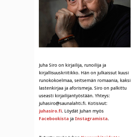
Juha Siro on kirjailija, runoilija ja
kirjallisuuskriitikko. Hän on julkaissut kuusi
runokokoelmaa, seitsemän romaania, kaksi
lastenkirjaa ja aforismeja. Siro on palkittu
useasti kirjailijantyöstään. Yhteys:
juhasiro@saunalahti.fi. Kotisivut:
juhasiro.fi
. Löydät Juhan myös
Facebookista
ja
Instagramista
.