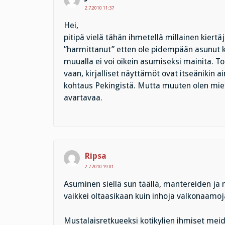
2.7.2010 11:37
Hei,
pitipä vielä tähän ihmetellä millainen kiertä
”harmittanut” etten ole pidempään asunut k
muualla ei voi oikein asumiseksi mainita. To
vaan, kirjalliset näyttämöt ovat itseänikin 
kohtaus Pekingistä. Mutta muuten olen mie
avartavaa.
Ripsa
2.7.2010 19:01
Asuminen siellä sun täällä, mantereiden ja 
vaikkei oltaasikaan kuin inhoja valkonaamoj
Mustalaisretkueeksi kotikylien ihmiset meid