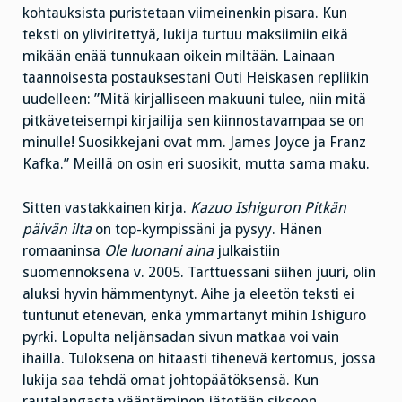
kohtauksista puristetaan viimeinenkin pisara. Kun
teksti on yliviritettyä, lukija turtuu maksiimiin eikä
mikään enää tunnukaan oikein miltään. Lainaan
taannoisesta postauksestani Outi Heiskasen repliikin
uudelleen: ”Mitä kirjalliseen makuuni tulee, niin mitä
pitkäveteisempi kirjailija sen kiinnostavampaa se on
minulle! Suosikkejani ovat mm. James Joyce ja Franz
Kafka.” Meillä on osin eri suosikit, mutta sama maku.
Sitten vastakkainen kirja.
Kazuo Ishiguron Pitkän
päivän ilta
on top-kympissäni ja pysyy. Hänen
romaaninsa
Ole luonani aina
julkaistiin
suomennoksena v. 2005. Tarttuessani siihen juuri, olin
aluksi hyvin hämmentynyt. Aihe ja eleetön teksti ei
tuntunut etenevän, enkä ymmärtänyt mihin Ishiguro
pyrki. Lopulta neljänsadan sivun matkaa voi vain
ihailla. Tuloksena on hitaasti tihenevä kertomus, jossa
lukija saa tehdä omat johtopäätöksensä. Kun
rautalangasta vääntäminen jätetään sikseen,