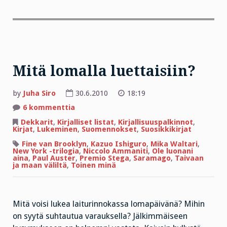
Mitä lomalla luettaisiin?
by
Juha Siro
30.6.2010
18:19
artikkeliin
6 kommenttia
Mitä
lomalla
Dekkarit
,
Kirjalliset listat
,
Kirjallisuuspalkinnot
,
luettaisiin?
Kirjat
,
Lukeminen
,
Suomennokset
,
Suosikkikirjat
Fine van Brooklyn
,
Kazuo Ishiguro
,
Mika Waltari
,
New York -trilogia
,
Niccolo Ammaniti
,
Ole luonani
aina
,
Paul Auster
,
Premio Stega
,
Saramago
,
Taivaan
ja maan väliltä
,
Toinen minä
Mitä voisi lukea laiturinnokassa lomapäivänä? Mihin
on syytä suhtautua varauksella? Jälkimmäiseen