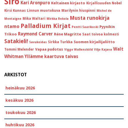
Siro
Kari Aronpuro
Keltainen kirjasto
Kirjallisuuden Nobel
Kirsi Kunnas
Linnun muotokuva
Marilynin hiuspinni
Michel de
Musta runokirja
Mika Waltari
Montaigne
Mirkka Rekola
Palladium Kirjat
ntamo
Pyynikin
Pentti Saarikoski
Raymond Carver
Trikoo
Réne Magritte
Saat toivoa kolmesti
Satakieli!
Suomen kirjailijaliitto
Sirkka Turkka
Savukeidas
Walt
Vapaa pudotus
Tommi Melender
Viggo Wallensköld
Viljo Kajava
Whitman
Yllämme kaartuva taivas
ARKISTOT
heinäkuu 2026
kesäkuu 2026
toukokuu 2026
huhtikuu 2026