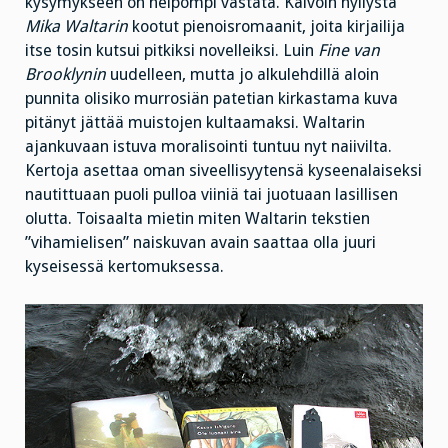
kysymykseen on helpompi vastata. Kaivoin hyllystä
Mika Waltarin
kootut pienoisromaanit, joita kirjailija
itse tosin kutsui pitkiksi novelleiksi. Luin
Fine van
Brooklynin
uudelleen, mutta jo alkulehdillä aloin
punnita olisiko murrosiän patetian kirkastama kuva
pitänyt jättää muistojen kultaamaksi. Waltarin
ajankuvaan istuva moralisointi tuntuu nyt naiivilta.
Kertoja asettaa oman siveellisyytensä kyseenalaiseksi
nautittuaan puoli pulloa viiniä tai juotuaan lasillisen
olutta. Toisaalta mietin miten Waltarin tekstien
”vihamielisen” naiskuvan avain saattaa olla juuri
kyseisessä kertomuksessa.