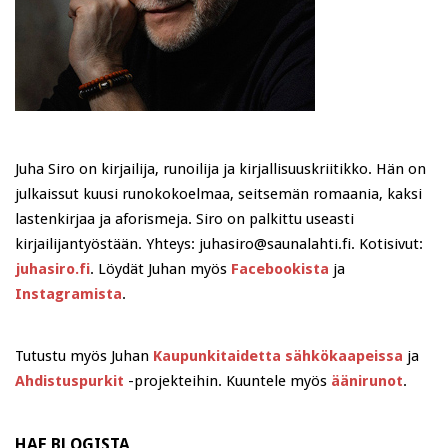
Juha Siro on kirjailija, runoilija ja kirjallisuuskriitikko. Hän on
julkaissut kuusi runokokoelmaa, seitsemän romaania, kaksi
lastenkirjaa ja aforismeja. Siro on palkittu useasti
kirjailijantyöstään. Yhteys: juhasiro@saunalahti.fi. Kotisivut:
juhasiro.fi
. Löydät Juhan myös
Facebookista
ja
Instagramista
.
Tutustu myös Juhan
Kaupunkitaidetta sähkökaapeissa
ja
Ahdistuspurkit
-projekteihin. Kuuntele myös
äänirunot
.
HAE BLOGISTA