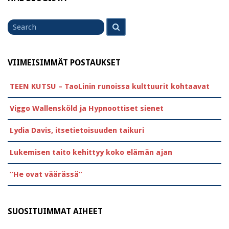
Search
Search
for
VIIMEISIMMÄT POSTAUKSET
TEEN KUTSU – TaoLinin runoissa kulttuurit kohtaavat
Viggo Wallensköld ja Hypnoottiset sienet
Lydia Davis, itsetietoisuuden taikuri
Lukemisen taito kehittyy koko elämän ajan
”He ovat väärässä”
SUOSITUIMMAT AIHEET