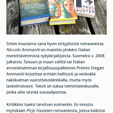
Sitten muutama sana hyvin erityylisistä romaaneista.
Niccolo Ammaniti
on mainittu yhdeksi Italian
merkittävimmistä nykykirjailijoista. Suomeksi v. 2008
julkaistu
Taivaan ja maan väliltä
sai Italian
arvostetuimman kirjallisuuspalkinnon Premio Stegan.
Ammaniti kirjoittaa erittäin hallitusti ja vetävällä
näkökulman vuorottelutekniikalla, mutta myös
laskelmoivasti. Teksti on sukua toimintaelokuvalle,
jonka aihe viistää sosiaalipornoa.
Kritiikkini tueksi tarvitsen esimerkin. En innostu
myöskään
Pirjo Hassisen
romaaneista, joissa kaikista