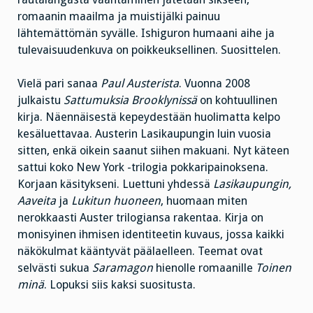
romaanin maailma ja muistijälki painuu
lähtemättömän syvälle. Ishiguron humaani aihe ja
tulevaisuudenkuva on poikkeuksellinen. Suosittelen.
Vielä pari sanaa
Paul Austerista
. Vuonna 2008
julkaistu
Sattumuksia Brooklynissä
on kohtuullinen
kirja. Näennäisestä kepeydestään huolimatta kelpo
kesäluettavaa. Austerin Lasikaupungin luin vuosia
sitten, enkä oikein saanut siihen makuani. Nyt käteen
sattui koko New York -trilogia pokkaripainoksena.
Korjaan käsitykseni. Luettuni yhdessä
Lasikaupungin,
Aaveita
ja
Lukitun huoneen
, huomaan miten
nerokkaasti Auster trilogiansa rakentaa. Kirja on
monisyinen ihmisen identiteetin kuvaus, jossa kaikki
näkökulmat kääntyvät päälaelleen. Teemat ovat
selvästi sukua
Saramagon
hienolle romaanille
Toinen
minä
. Lopuksi siis kaksi suositusta.