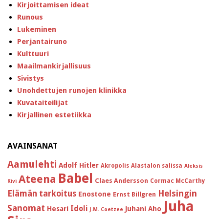
Kirjoittamisen ideat
Runous
Lukeminen
Perjantairuno
Kulttuuri
Maailmankirjallisuus
Sivistys
Unohdettujen runojen klinikka
Kuvataiteilijat
Kirjallinen estetiikka
AVAINSANAT
Aamulehti
Adolf Hitler
Akropolis
Alastalon salissa
Aleksis
Babel
Ateena
Claes Andersson
Cormac McCarthy
Kivi
Helsingin
Elämän tarkoitus
Enostone
Ernst Billgren
Juha
Sanomat
Idoli
Hesari
Juhani Aho
J.M. Coetzee