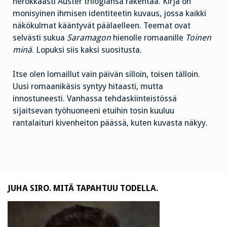
nerokkaasti Auster trilogiansa rakentaa. Kirja on
monisyinen ihmisen identiteetin kuvaus, jossa kaikki
näkökulmat kääntyvät päälaelleen. Teemat ovat
selvästi sukua
Saramagon
hienolle romaanille
Toinen
minä
. Lopuksi siis kaksi suositusta.
Itse olen lomaillut vain päivän silloin, toisen tälloin.
Uusi romaanikäsis syntyy hitaasti, mutta
innostuneesti. Vanhassa tehdaskiinteistössä
sijaitsevan työhuoneeni etuihin tosin kuuluu
rantalaituri kivenheiton päässä, kuten kuvasta näkyy.
JUHA SIRO. MITÄ TAPAHTUU TODELLA.