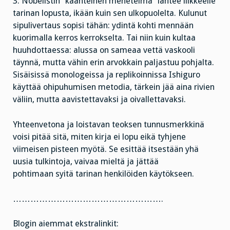
3. Nobelistin ”käänteinen menetelmä” lähtee liikkeelle
tarinan lopusta, ikään kuin sen ulkopuolelta. Kulunut
sipulivertaus sopisi tähän: ydintä kohti mennään
kuorimalla kerros kerrokselta. Tai niin kuin kultaa
huuhdottaessa: alussa on sameaa vettä vaskooli
täynnä, mutta vähin erin arvokkain paljastuu pohjalta.
Sisäisissä monologeissa ja replikoinnissa Ishiguro
käyttää ohipuhumisen metodia, tärkein jää aina rivien
väliin, mutta aavistettavaksi ja oivallettavaksi.
Yhteenvetona ja loistavan teoksen tunnusmerkkinä
voisi pitää sitä, miten kirja ei lopu eikä tyhjene
viimeisen pisteen myötä. Se esittää itsestään yhä
uusia tulkintoja, vaivaa mieltä ja jättää
pohtimaan syitä tarinan henkilöiden käytökseen.
…………………………………………….
Blogin aiemmat ekstralinkit: