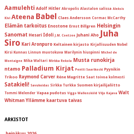
Aamulehti
Adolf Hitler
Akropolis
Alastalon salissa
Aleksis
Babel
Ateena
Claes Andersson
Cormac McCarthy
Kivi
Helsingin
Elämän tarkoitus
Enostone
Ernst Billgren
Juha
Sanomat
Idoli
Hesari
Juhani Aho
J.M. Coetzee
Siro
Kari Aronpuro
Keltainen kirjasto
Kirjallisuuden Nobel
Kirsi Kunnas
Linnun muotokuva
Marilynin hiuspinni
Michel de
Musta runokirja
Mika Waltari
Montaigne
Mirkka Rekola
Palladium Kirjat
ntamo
Pyynikin
Pentti Saarikoski
Raymond Carver
Trikoo
Réne Magritte
Saat toivoa kolmesti
Satakieli!
Suomen kirjailijaliitto
Sirkka Turkka
Savukeidas
Walt
Vapaa pudotus
Tommi Melender
Viggo Wallensköld
Viljo Kajava
Whitman
Yllämme kaartuva taivas
ARKISTOT
heinäkuu 2026