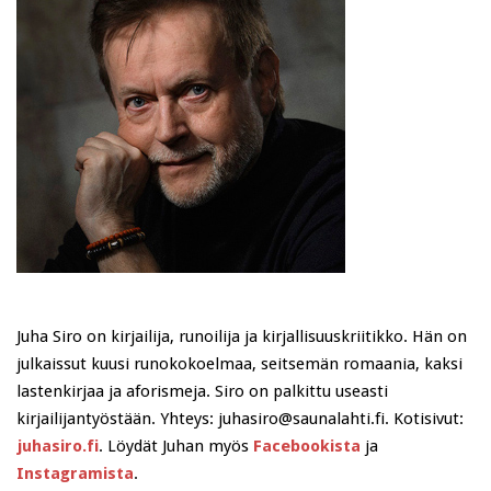
Juha Siro on kirjailija, runoilija ja kirjallisuuskriitikko. Hän on
julkaissut kuusi runokokoelmaa, seitsemän romaania, kaksi
lastenkirjaa ja aforismeja. Siro on palkittu useasti
kirjailijantyöstään. Yhteys: juhasiro@saunalahti.fi. Kotisivut:
juhasiro.fi
. Löydät Juhan myös
Facebookista
ja
Instagramista
.