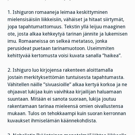
1. Ishiguron romaaneja leimaa keskittyminen
mielensisäisiin liikkeisiin, vähäiset ja hitaat siirtymät,
jopa tapahtumattomuus. Tekstin yllä leijuu maaginen
ote, josta alkaa kehkeytyä tarinan jännite ja lukemisen
imu. Romaaneissa on selkeä metataso, jonka
perusideat puetaan tarinamuotoon. Useimmiten
kehittyvää kertomusta voisi kuvata sanalla ”haikea”.
2. Ishiguro luo kirjojensa rakenteen aloittamalla
jostain merkityksettömän tuntuisesta tapahtumasta.
Vähitellen näille ”sivuasioille” alkaa kertyä korkoa ja ne
ohjaavat lukijaa kuin vaivihkaa kirjailijan haluamaan
suuntaan. Mitään ei sanota suoraan, lukija joutuu
rakentamaan tarinaa mieleensä omien oivallustensa
mukaan. Tulos on tehokkaampi kuin suoran kerronnan
kuvaukset ihmiselämän käännekohdista.