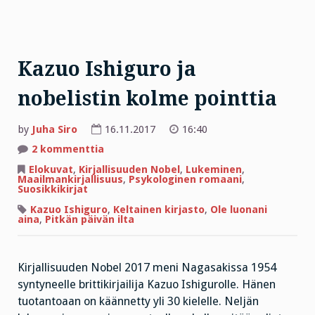
Kazuo Ishiguro ja
nobelistin kolme pointtia
by
Juha Siro
16.11.2017
16:40
artikkeliin
2 kommenttia
Kazuo
Ishiguro
Elokuvat
,
Kirjallisuuden Nobel
,
Lukeminen
,
ja
Maailmankirjallisuus
,
Psykologinen romaani
,
nobelistin
Suosikkikirjat
kolme
pointtia
Kazuo Ishiguro
,
Keltainen kirjasto
,
Ole luonani
aina
,
Pitkän päivän ilta
Kirjallisuuden Nobel 2017 meni Nagasakissa 1954
syntyneelle brittikirjailija Kazuo Ishigurolle. Hänen
tuotantoaan on käännetty yli 30 kielelle. Neljän