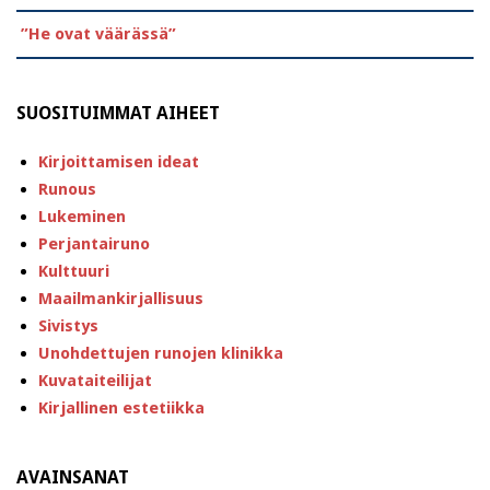
”He ovat väärässä”
SUOSITUIMMAT AIHEET
Kirjoittamisen ideat
Runous
Lukeminen
Perjantairuno
Kulttuuri
Maailmankirjallisuus
Sivistys
Unohdettujen runojen klinikka
Kuvataiteilijat
Kirjallinen estetiikka
AVAINSANAT