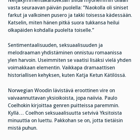
Neljäkymmentäkahdeksan sivua myöhemmin ollaan
vasta seuraavan päivän puolella: ”Naokolla oli siniset
farkut ja valkoinen pusero ja takki toisessa kädessään.
Katselin, miten hänen pitkä suora tukkansa heilui
olkapäiden kohdalla puolelta toiselle.”
Sentimentaalisuuden, seksuaalisuuden ja
melodraaman yhdistäminen onnistuu romaanissa
ylen harvoin. Useimmiten se vaatisi lisäksi vielä yhden
voimakkaan elementin. Vaikkapa dramaattisen
historiallisen kehyksen, kuten Katja Ketun Kätilössä.
Norwegian Woodin lävistävä eroottinen vire on
vaivaannuttavan yksioikoista, jopa naiivia. Paulo
Coelhokin kirjoittaa genren puitteissa paremmin.
Kyllä… Coelhon seksuaalisuutta setvivä Yksitoista
minuuttia on luettu. Pakkohan se on, jotta tietäisin
mistä puhun.