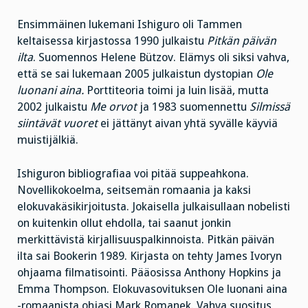
Ensimmäinen lukemani Ishiguro oli Tammen
keltaisessa kirjastossa 1990 julkaistu
Pitkän päivän
ilta
. Suomennos Helene Bützov. Elämys oli siksi vahva,
että se sai lukemaan 2005 julkaistun dystopian
Ole
luonani aina.
Porttiteoria toimi ja luin lisää, mutta
2002 julkaistu
Me orvot
ja 1983 suomennettu
Silmissä
siintävät vuoret
ei jättänyt aivan yhtä syvälle käyviä
muistijälkiä.
Ishiguron bibliografiaa voi pitää suppeahkona.
Novellikokoelma, seitsemän romaania ja kaksi
elokuvakäsikirjoitusta. Jokaisella julkaisullaan nobelisti
on kuitenkin ollut ehdolla, tai saanut jonkin
merkittävistä kirjallisuuspalkinnoista. Pitkän päivän
ilta sai Bookerin 1989. Kirjasta on tehty James Ivoryn
ohjaama filmatisointi. Pääosissa Anthony Hopkins ja
Emma Thompson. Elokuvasovituksen Ole luonani aina
-romaanista ohjasi Mark Romanek. Vahva suositus