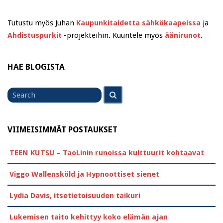
Tutustu myös Juhan
Kaupunkitaidetta sähkökaapeissa
ja
Ahdistuspurkit
-projekteihin. Kuuntele myös
äänirunot
.
HAE BLOGISTA
Search
Search
for
VIIMEISIMMÄT POSTAUKSET
TEEN KUTSU – TaoLinin runoissa kulttuurit kohtaavat
Viggo Wallensköld ja Hypnoottiset sienet
Lydia Davis, itsetietoisuuden taikuri
Lukemisen taito kehittyy koko elämän ajan