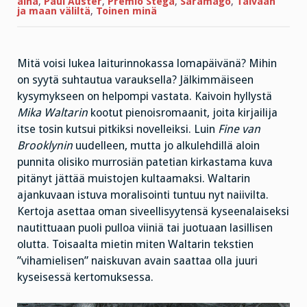
aina
,
Paul Auster
,
Premio Stega
,
Saramago
,
Taivaan
ja maan väliltä
,
Toinen minä
Mitä voisi lukea laiturinnokassa lomapäivänä? Mihin
on syytä suhtautua varauksella? Jälkimmäiseen
kysymykseen on helpompi vastata. Kaivoin hyllystä
Mika Waltarin
kootut pienoisromaanit, joita kirjailija
itse tosin kutsui pitkiksi novelleiksi. Luin
Fine van
Brooklynin
uudelleen, mutta jo alkulehdillä aloin
punnita olisiko murrosiän patetian kirkastama kuva
pitänyt jättää muistojen kultaamaksi. Waltarin
ajankuvaan istuva moralisointi tuntuu nyt naiivilta.
Kertoja asettaa oman siveellisyytensä kyseenalaiseksi
nautittuaan puoli pulloa viiniä tai juotuaan lasillisen
olutta. Toisaalta mietin miten Waltarin tekstien
”vihamielisen” naiskuvan avain saattaa olla juuri
kyseisessä kertomuksessa.