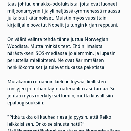
taas johtuu ennakko-odotuksista, joita ovat luoneet
miljoonamyynnit ja yli neljässäkymmenessä maassa
julkaistut käännökset. Muistin myös vuosittain
kirjailijalle povatut Nobelit ja tungin kirjan reppuuni.
On väärä valinta tehdä tänne juttua Norwegian
Woodista. Mutta minkäs teet. Ehdin ilmaista
närästykseni SOS-mediassa jo aiemmin, ja lupasin
perustella mielipiteeni. Ne ovat äärimmäisen
henkilökohtaiset ja tulevat tiukassa paketissa.
Murakamin romaanin kieli on löysää, liiallisten
rönsyjen ja turhan täytemateriaalin rasittamaa. Se
johtaa myös merkityksettömiin, mutta kiusallisiin
epäloogisuuksiin:
”Pitkä tukka oli kauhea riesa ja pyysin, että Reiko
leikkaisi sen. Onko se sinusta nätti?”