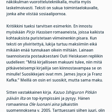
näkökulman vuorottelutekniikalla, mutta myös
laskelmoivasti. Teksti on sukua toimintaelokuvalle,
jonka aihe viistää sosiaalipornoa.
Kritiikkini tueksi tarvitsen esimerkin. En innostu
myöskään
Pirjo Hassisen
romaaneista, joissa kaikista
kohtauksista puristetaan viimeinenkin pisara. Kun
teksti on yliviritettyä, lukija turtuu maksiimiin eikä
mikään enää tunnukaan oikein miltään. Lainaan
taannoisesta postauksestani Outi Heiskasen repliikin
uudelleen: ”Mitä kirjalliseen makuuni tulee, niin mitä
pitkäveteisempi kirjailija sen kiinnostavampaa se on
minulle! Suosikkejani ovat mm. James Joyce ja Franz
Kafka.” Meillä on osin eri suosikit, mutta sama maku.
Sitten vastakkainen kirja.
Kazuo Ishiguron Pitkän
päivän ilta
on top-kympissäni ja pysyy. Hänen
romaaninsa
Ole luonani aina
julkaistiin
suomennoksena v. 2005. Tarttuessani siihen juuri, olin