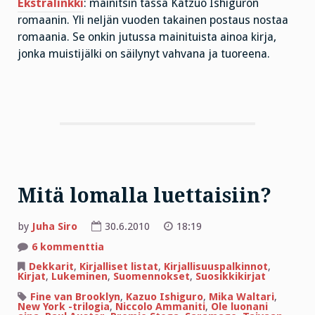
Ekstralinkki
: mainitsin tässä Katzuo Ishiguron
romaanin. Yli neljän vuoden takainen postaus nostaa
romaania. Se onkin jutussa mainituista ainoa kirja,
jonka muistijälki on säilynyt vahvana ja tuoreena.
Mitä lomalla luettaisiin?
by
Juha Siro
30.6.2010
18:19
artikkeliin
6 kommenttia
Mitä
lomalla
Dekkarit
,
Kirjalliset listat
,
Kirjallisuuspalkinnot
,
luettaisiin?
Kirjat
,
Lukeminen
,
Suomennokset
,
Suosikkikirjat
Fine van Brooklyn
,
Kazuo Ishiguro
,
Mika Waltari
,
New York -trilogia
,
Niccolo Ammaniti
,
Ole luonani