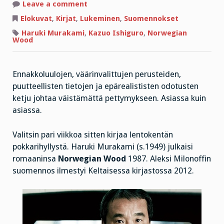
on
Leave a comment
Väärä
valinta
Elokuvat
,
Kirjat
,
Lukeminen
,
Suomennokset
Haruki Murakami
,
Kazuo Ishiguro
,
Norwegian
Wood
Ennakkoluulojen, väärinvalittujen perusteiden,
puutteellisten tietojen ja epärealististen odotusten
ketju johtaa väistämättä pettymykseen. Asiassa kuin
asiassa.
Valitsin pari viikkoa sitten kirjaa lentokentän
pokkarihyllystä. Haruki Murakami (s.1949) julkaisi
romaaninsa
Norwegian Wood
1987. Aleksi Milonoffin
suomennos ilmestyi Keltaisessa kirjastossa 2012.