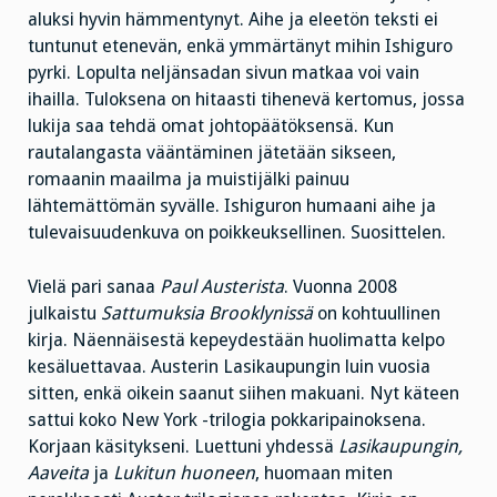
aluksi hyvin hämmentynyt. Aihe ja eleetön teksti ei
tuntunut etenevän, enkä ymmärtänyt mihin Ishiguro
pyrki. Lopulta neljänsadan sivun matkaa voi vain
ihailla. Tuloksena on hitaasti tihenevä kertomus, jossa
lukija saa tehdä omat johtopäätöksensä. Kun
rautalangasta vääntäminen jätetään sikseen,
romaanin maailma ja muistijälki painuu
lähtemättömän syvälle. Ishiguron humaani aihe ja
tulevaisuudenkuva on poikkeuksellinen. Suosittelen.
Vielä pari sanaa
Paul Austerista
. Vuonna 2008
julkaistu
Sattumuksia Brooklynissä
on kohtuullinen
kirja. Näennäisestä kepeydestään huolimatta kelpo
kesäluettavaa. Austerin Lasikaupungin luin vuosia
sitten, enkä oikein saanut siihen makuani. Nyt käteen
sattui koko New York -trilogia pokkaripainoksena.
Korjaan käsitykseni. Luettuni yhdessä
Lasikaupungin,
Aaveita
ja
Lukitun huoneen
, huomaan miten