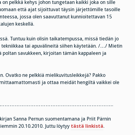
ka on pelkkä kehys johon tungetaan kaikki joka on sille
aan että ajat sijoittuvat täysin järjettömille tasoille
lanteessa, jossa olen saavuttanut kunnioitettavan 15
kalujen keskellä.
issä. Tuntuu kuin olisin taikatempussa, missä tiedän jo
tekniikkaa tai apuvälineitä siihen käytetään. /…/ Mietin
tä poltan savukkeen, kirjoitan tämän kappaleen ja
n. Ovatko ne pelkkiä mielikuvitusleikkejä? Pakko
ittaamattomasti ja ottaa meidät hengiltä vaikkei ole
………………………………………………………….
kirjan Sanna Pernun suomentamana ja Priit Pärnin
aiemmin 20.10.2010. Juttu löytyy
tästä linkistä
.