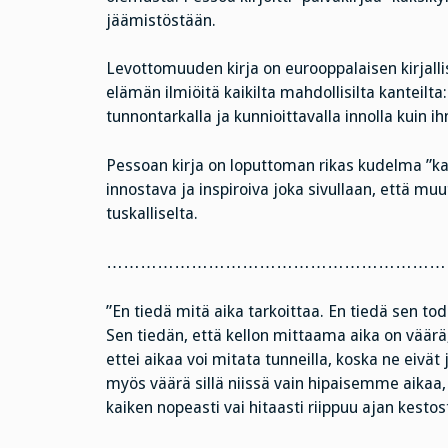
jäämistöstään.
Levottomuuden kirja on eurooppalaisen kirjall
elämän ilmiöitä kaikilta mahdollisilta kanteilta
tunnontarkalla ja kunnioittavalla innolla kuin ih
Pessoan kirja on loputtoman rikas kudelma ”ka
innostava ja inspiroiva joka sivullaan, että m
tuskalliselta.
……………………………………………………
”En tiedä mitä aika tarkoittaa. En tiedä sen tode
Sen tiedän, että kellon mittaama aika on väärä,
ettei aikaa voi mitata tunneilla, koska ne eivät
myös väärä sillä niissä vain hipaisemme aika
kaiken nopeasti vai hitaasti riippuu ajan kestos