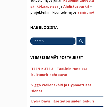
Tutustu myös Juhan
Kaupunkitaidetta
sähkökaapeissa
ja
Ahdistuspurkit
-
projekteihin. Kuuntele myös
äänirunot
.
HAE BLOGISTA
Search
Search
for
VIIMEISIMMÄT POSTAUKSET
TEEN KUTSU – TaoLinin runoissa
kulttuurit kohtaavat
Viggo Wallensköld ja Hypnoottiset
sienet
Lydia Davis, itsetietoisuuden taikuri