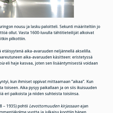
ringon nousu ja lasku paloitteli. Sekunti määriteltiin jo
töä ollut. Vasta 1600-luvulla tähtitieteilijät alkoivat
kin pilkottiin.
 etäisyytenä aika-avaruuden neljännellä akselilla.
 kaareutuneen aika-avaruuden käsitteen: eristetyssä
pia
eli haje kasvaa, joten sen lisääntymisestä voidaan
o syntyi, kun ihmiset oppivat mittaamaan ”aikaa”. Kun
ta toiseen. Aika pysyy paikallaan ja on siis ikuisuuden
 eri paikoista ja niiden suhteista toisiinsa.
8 – 1935) pohtii
Levottomuuden kirjassaan
ajan
kymmentäkolme vuotta ja julkaisu koottiin hänen