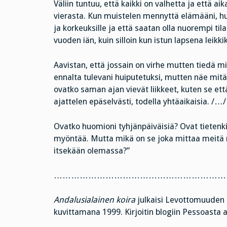
Väliin tuntuu, että kaikki on valhetta ja että ai
vierasta. Kun muistelen mennyttä elämääni, huom
ja korkeuksille ja että saatan olla nuorempi ti
vuoden iän, kuin silloin kun istun lapsena leikki
Aavistan, että jossain on virhe mutten tiedä m
ennalta tulevani huiputetuksi, mutten näe mitä 
ovatko saman ajan vievät liikkeet, kuten se et
ajattelen epäselvästi, todella yhtäaikaisia. /…/
Ovatko huomioni tyhjänpäiväisiä? Ovat tietenki
myöntää. Mutta mikä on se joka mittaa meitä m
itsekään olemassa?”
……………………………………………………
Andalusialainen koira
julkaisi Levottomuuden 
kuvittamana 1999. Kirjoitin blogiin Pessoasta 