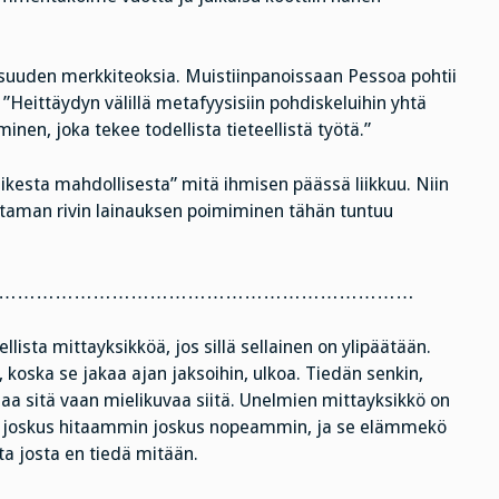
isuuden merkkiteoksia. Muistiinpanoissaan Pessoa pohtii
: ”Heittäydyn välillä metafyysisiin pohdiskeluihin yhtä
minen, joka tekee todellista tieteellistä työtä.”
ikesta mahdollisesta” mitä ihmisen päässä liikkuu. Niin
uutaman rivin lainauksen poimiminen tähän tuntuu
…………………………………………………………
llista mittayksikköä, jos sillä sellainen on ylipäätään.
 koska se jakaa ajan jaksoihin, ulkoa. Tiedän senkin,
 jaa sitä vaan mielikuvaa siitä. Unelmien mittayksikkö on
a, joskus hitaammin joskus nopeammin, ja se elämmekö
ta josta en tiedä mitään.