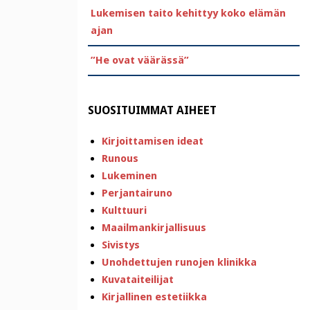
Lukemisen taito kehittyy koko elämän
ajan
”He ovat väärässä”
SUOSITUIMMAT AIHEET
Kirjoittamisen ideat
Runous
Lukeminen
Perjantairuno
Kulttuuri
Maailmankirjallisuus
Sivistys
Unohdettujen runojen klinikka
Kuvataiteilijat
Kirjallinen estetiikka