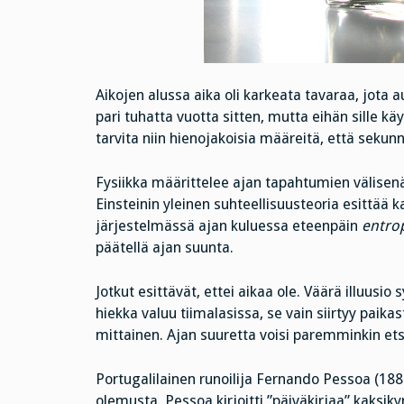
Aikojen alussa aika oli karkeata tavaraa, jota au
pari tuhatta vuotta sitten, mutta eihän sille käyt
tarvita niin hienojakoisia määreitä, että sekunnit
Fysiikka määrittelee ajan tapahtumien välisenä
Einsteinin yleinen suhteellisuusteoria esittää
järjestelmässä ajan kuluessa eteenpäin
entro
päätellä ajan suunta.
Jotkut esittävät, ettei aikaa ole. Väärä illuusi
hiekka valuu tiimalasissa, se vain siirtyy paikas
mittainen. Ajan suuretta voisi paremminkin etsiä
Portugalilainen runoilija Fernando Pessoa (188
olemusta. Pessoa kirjoitti ”päiväkirjaa” kaksi