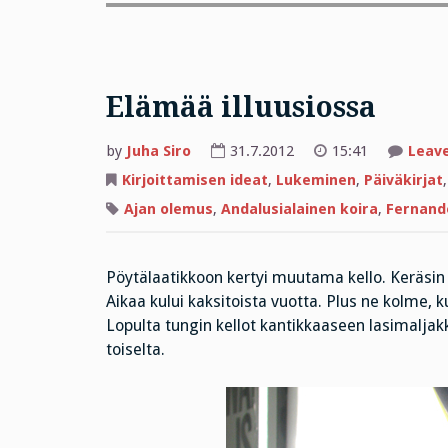
Elämää illuusiossa
by
Juha Siro
31.7.2012
15:41
Leav
Kirjoittamisen ideat
,
Lukeminen
,
Päiväkirjat
Ajan olemus
,
Andalusialainen koira
,
Fernand
Pöytälaatikkoon kertyi muutama kello. Keräsin 
Aikaa kului kaksitoista vuotta. Plus ne kolme, k
Lopulta tungin kellot kantikkaaseen lasimaljakko
toiselta.