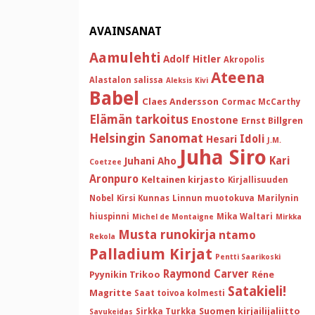
AVAINSANAT
Aamulehti
Adolf Hitler
Akropolis
Ateena
Alastalon salissa
Aleksis Kivi
Babel
Claes Andersson
Cormac McCarthy
Elämän tarkoitus
Enostone
Ernst Billgren
Helsingin Sanomat
Idoli
Hesari
J.M.
Juha Siro
Kari
Juhani Aho
Coetzee
Aronpuro
Keltainen kirjasto
Kirjallisuuden
Nobel
Kirsi Kunnas
Linnun muotokuva
Marilynin
hiuspinni
Mika Waltari
Michel de Montaigne
Mirkka
Musta runokirja
ntamo
Rekola
Palladium Kirjat
Pentti Saarikoski
Raymond Carver
Pyynikin Trikoo
Réne
Satakieli!
Magritte
Saat toivoa kolmesti
Suomen kirjailijaliitto
Sirkka Turkka
Savukeidas