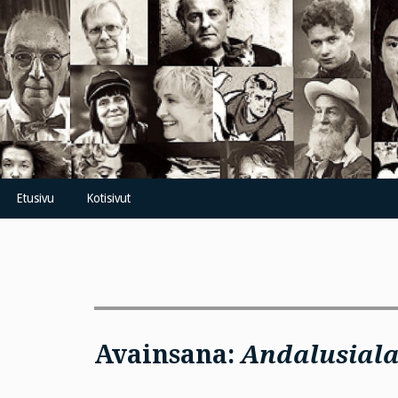
Skip
to
content
Etusivu
Kotisivut
Avainsana:
Andalusiala