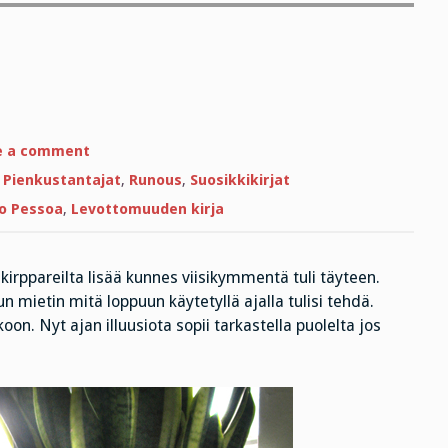
on
e a comment
Elämää
illuusiossa
,
Pienkustantajat
,
Runous
,
Suosikkikirjat
o Pessoa
,
Levottomuuden kirja
kirppareilta lisää kunnes viisikymmentä tuli täyteen.
un mietin mitä loppuun käytetyllä ajalla tulisi tehdä.
on. Nyt ajan illuusiota sopii tarkastella puolelta jos