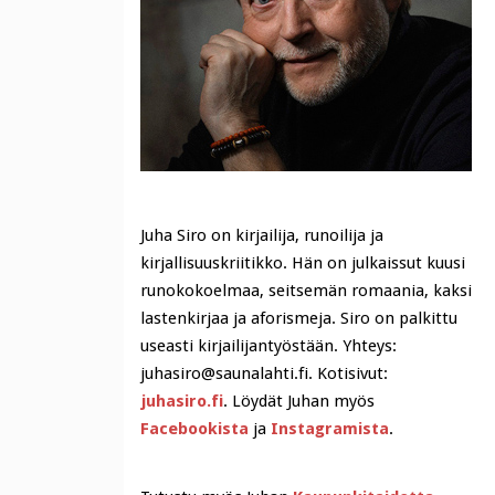
Juha Siro on kirjailija, runoilija ja
kirjallisuuskriitikko. Hän on julkaissut kuusi
runokokoelmaa, seitsemän romaania, kaksi
lastenkirjaa ja aforismeja. Siro on palkittu
useasti kirjailijantyöstään. Yhteys:
juhasiro@saunalahti.fi. Kotisivut:
juhasiro.fi
. Löydät Juhan myös
Facebookista
ja
Instagramista
.