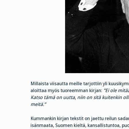
Millaista viisautta meille tarjottiin yli kuusik
aloittaa myös tuoreemman kirjan:
”Ei ole mitä
Katso tämä on uutta, niin on sitä kuitenkin ol
meitä.”
Kummankin kirjan tekstit on jaettu reilun sadan
isänmaata, Suomen kieltä, kansallistuntoa, pu