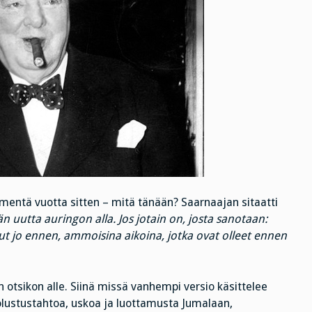
ymmentä vuotta sitten – mitä tänään? Saarnaajan sitaatti
än uutta auringon alla. Jos jotain on, josta sanotaan:
lut jo ennen, ammoisina aikoina, jotka ovat olleet ennen
 otsikon alle. Siinä missä vanhempi versio käsittelee
olustustahtoa, uskoa ja luottamusta Jumalaan,