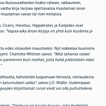
tuu ikuisuusaiheiden lisäksi rahaan, rakkauteen,
ä vanha kirja tarjoaa opettavaisia muutaman sivun
muutaman sanan tai rivin mittaisia.
. Cicero, Horatius, Hippokrates ja Euripides ovat
oo:
”Vapaa-aika ilman kirjoja on yhtä kuin kuolema ja
jottu edes viisauden mausteeksi. Nyt nokkelaa huumoria
yymi. Charlotte Whitton sanoo:
”Mitä tahansa naiset
in paremmin kuin miehet, jotta heitä pidettäisiin edes
”
ohtuutta, kehotettiin luopumaan himosta, riettaudesta
on katumuksen sakka”
, sanoo J.O. Wallin. Uudempaan
uojien kirjoittamat runot eivät voi olla puhuttelevia
anoin:
”Vanhuus on kaunis kruunu, joka löydetään