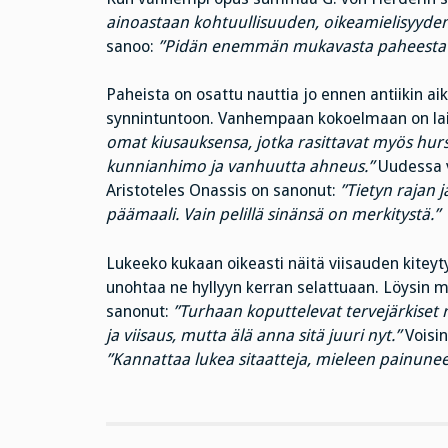
ainoastaan kohtuullisuuden, oikeamielisyyden 
sanoo:
”Pidän enemmän mukavasta paheesta k
Paheista on osattu nauttia jo ennen antiikin a
synnintuntoon. Vanhempaan kokoelmaan on lain
omat kiusauksensa, jotka rasittavat myös hur
kunnianhimo ja vanhuutta ahneus.”
Uudessa ve
Aristoteles Onassis on sanonut:
”Tietyn rajan 
päämaali. Vain pelillä sinänsä on merkitystä.”
Lukeeko kukaan oikeasti näitä viisauden kiteyty
unohtaa ne hyllyyn kerran selattuaan. Löysin 
sanonut:
”Turhaan koputtelevat tervejärkiset 
ja viisaus, mutta älä anna sitä juuri nyt.”
Voisin
”Kannattaa lukea sitaatteja, mieleen painuneet 