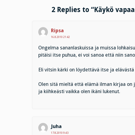
2 Replies to “Käykö vapaa
Ripsa
16.8.2010 21:42
Ongelma sananlaskuissa ja muissa lohkaisuiss
pitäisi itse puhua, ei voi sanoa että niin san
Eli vitsin kärki on löydettävä itse ja eläväst
Olen sitä mieltä että elämä ilman kirjaa on j
ja kiihkeästi vaikka olen ikäni lukenut.
Juha
17.8.2010 9:43