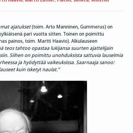
tti Haavio
,
Martti Luther
,
Platon
,
Seneca
,
Winston
kirjoja
kuolemaksi?
mat ajatukset
(toim. Arto Manninen, Gummerus) on
lkiäisenä pari vuotta sitten. Toinen on poimittu
mas painos, toim. Martti Haavio). Alkulauseen
ä teos tahtoo opastaa lukijansa suurten ajattelijain
in. Siihen on poimittu unohduksista sattuvia lauselmia
urheessa ja hyödyttää vaikeuksissa. Saarnaaja sanoo:
auseet kuin isketyt naulat.”