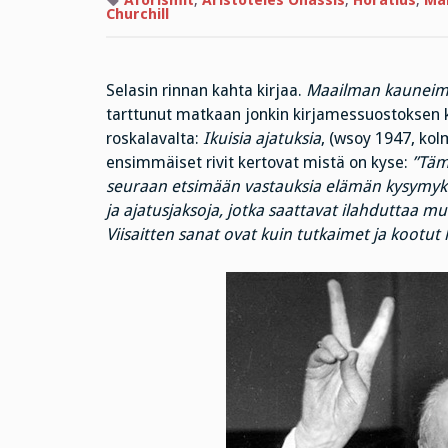
Aforismit
,
Aristoteles Onassis
,
Horatius
,
Mar
Churchill
Selasin rinnan kahta kirjaa.
Maailman kauneim
tarttunut matkaan jonkin kirjamessuostoksen ky
roskalavalta:
Ikuisia ajatuksia
, (wsoy 1947, kol
ensimmäiset rivit kertovat mistä on kyse:
”Täm
seuraan etsimään vastauksia elämän kysymyksi
ja ajatusjaksoja, jotka saattavat ilahduttaa m
Viisaitten sanat ovat kuin tutkaimet ja kootut l