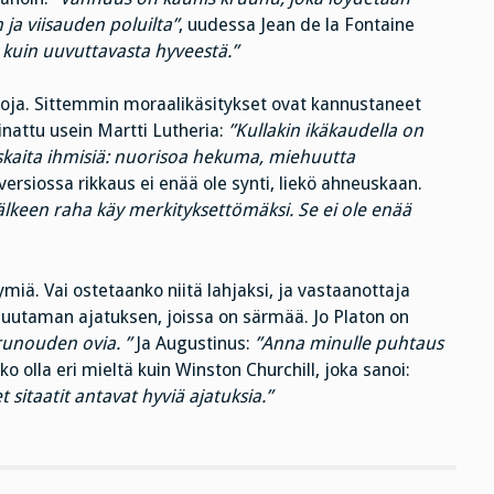
ja viisauden poluilta”
, uudessa Jean de la Fontaine
uin uuvuttavasta hyveestä.”
ikoja. Sittemmin moraalikäsitykset ovat kannustaneet
attu usein Martti Lutheria:
”Kullakin ikäkaudella on
skaita ihmisiä: nuorisoa hekuma, miehuutta
rsiossa rikkaus ei enää ole synti, liekö ahneuskaan.
jälkeen raha käy merkityksettömäksi. Se ei ole enää
miä. Vai ostetaanko niitä lahjaksi, ja vastaanottaja
muutaman ajatuksen, joissa on särmää. Jo Platon on
runouden ovia. ”
Ja Augustinus:
”Anna minulle puhtaus
ko olla eri mieltä kuin Winston Churchill, joka sanoi:
sitaatit antavat hyviä ajatuksia.”