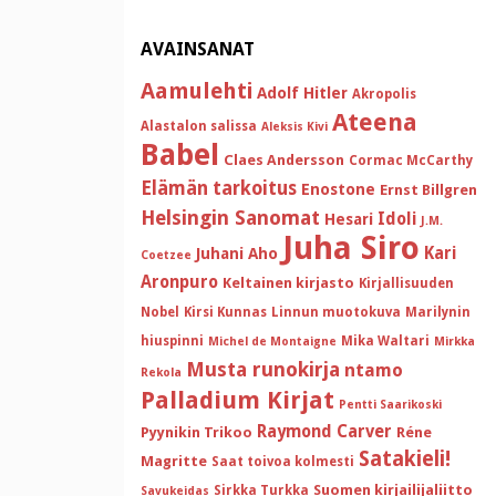
AVAINSANAT
Aamulehti
Adolf Hitler
Akropolis
Ateena
Alastalon salissa
Aleksis Kivi
Babel
Claes Andersson
Cormac McCarthy
Elämän tarkoitus
Enostone
Ernst Billgren
Helsingin Sanomat
Idoli
Hesari
J.M.
Juha Siro
Kari
Juhani Aho
Coetzee
Aronpuro
Keltainen kirjasto
Kirjallisuuden
Nobel
Kirsi Kunnas
Linnun muotokuva
Marilynin
hiuspinni
Mika Waltari
Michel de Montaigne
Mirkka
Musta runokirja
ntamo
Rekola
Palladium Kirjat
Pentti Saarikoski
Raymond Carver
Pyynikin Trikoo
Réne
Satakieli!
Magritte
Saat toivoa kolmesti
Suomen kirjailijaliitto
Sirkka Turkka
Savukeidas