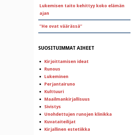
Lukemisen taito kehittyy koko elämän
ajan
”He ovat väärässä”
SUOSITUIMMAT AIHEET
Kirjoittamisen ideat
Runous
Lukeminen
Perjantairuno
Kulttuuri
Maailmankirjallisuus
Sivistys
Unohdettujen runojen klinikka
Kuvataiteilijat
Kirjallinen estetiikka