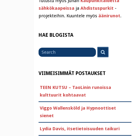
Tutustu myös Juhan
Kaupunkitaidetta
sähkökaapeissa
ja
Ahdistuspurkit
-
projekteihin. Kuuntele myös
äänirunot
.
HAE BLOGISTA
Search
Search
for
VIIMEISIMMÄT POSTAUKSET
TEEN KUTSU – TaoLinin runoissa
kulttuurit kohtaavat
Viggo Wallensköld ja Hypnoottiset
sienet
Lydia Davis, itsetietoisuuden taikuri