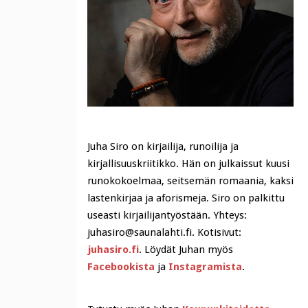
Juha Siro on kirjailija, runoilija ja
kirjallisuuskriitikko. Hän on julkaissut kuusi
runokokoelmaa, seitsemän romaania, kaksi
lastenkirjaa ja aforismeja. Siro on palkittu
useasti kirjailijantyöstään. Yhteys:
juhasiro@saunalahti.fi. Kotisivut:
juhasiro.fi
. Löydät Juhan myös
Facebookista
ja
Instagramista
.