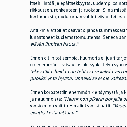
itsehillintää ja epäitsekkyyttä, uudempi painot
rikkauteen, rohkeuteen ja ruokaan. Siinä miss
kertomuksia, uudemman valitut viisaudet ovat 
Antiikin ajattelijat saavat sijansa kummassakin
lunastaneet kuolemattomuutensa. Seneca san
elävän ihmisen hauta.”
Ennen oltiin totisempia, huumoria ei juuri tar
on enemmän – viisaus ei ole synkistelyn synon
tekevätkin, heidän on tehtävä se kaksin verro
puoliksi yhtä hyvinä. Onneksi se ei ole vaikeaa.
Ennen korostettiin enemmän kieltäymystä ja k
ja nautinnoista:
”Nautinnon pikarin pohjalla 
versioon on valittu Horatiuksen sitaatti:
”Vedenj
eivätkä kestä pitkään.”
Kun vanhempi opus summaa G. von Herderin s