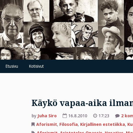
Skip
to
content
Etusivu
Kotisivut
Käykö vapaa-aika ilman
by
Juha Siro
16.8.2010
17:23
2 ko
Aforismit
,
Filosofia
,
Kirjallinen estetiikka
,
Ku