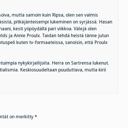
soiva, mutta samoin kuin Ripsa, olen sen valmis
käsistä, pitkäjänteisempi lukeminen on syrjässä. Hasan
aani, kesti yöpöydällä pari viikkoa. Välejä olen
ields ja Annie Proulx. Taidan tehdä heistä tänne jutun
otuspeli kuten tv-formaateissa, sanoisin, että Proulx
tuimpia nykykirjailijoita. Herra on Sartrensa lukenut.
tialismia. Keskiosuudeltaan puuduttava, mutta kirii
entät on merkitty
*