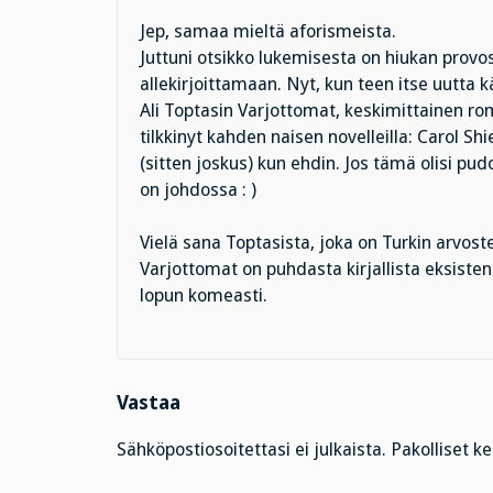
Jep, samaa mieltä aforismeista.
Juttuni otsikko lukemisesta on hiukan provo
allekirjoittamaan. Nyt, kun teen itse uutta 
Ali Toptasin Varjottomat, keskimittainen rom
tilkkinyt kahden naisen novelleilla: Carol Sh
(sitten joskus) kun ehdin. Jos tämä olisi pud
on johdossa : )
Vielä sana Toptasista, joka on Turkin arvoste
Varjottomat on puhdasta kirjallista eksisten
lopun komeasti.
Vastaa
Sähköpostiosoitettasi ei julkaista.
Pakolliset k