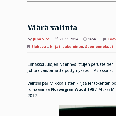
Väärä valinta
by
Juha Siro
21.11.2014
16:48
Lea
Elokuvat
,
Kirjat
,
Lukeminen
,
Suomennokset
Ennakkoluulojen, väärinvalittujen perusteiden, 
johtaa väistämättä pettymykseen. Asiassa kuin
Valitsin pari viikkoa sitten kirjaa lentokentän 
romaaninsa
Norwegian Wood
1987. Aleksi Mi
2012.