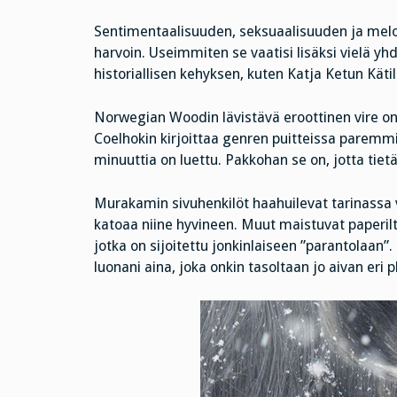
Sentimentaalisuuden, seksuaalisuuden ja mel
harvoin. Useimmiten se vaatisi lisäksi vielä 
historiallisen kehyksen, kuten Katja Ketun Käti
Norwegian Woodin lävistävä eroottinen vire on 
Coelhokin kirjoittaa genren puitteissa paremmi
minuuttia on luettu. Pakkohan se on, jotta tiet
Murakamin sivuhenkilöt haahuilevat tarinassa v
katoaa niine hyvineen. Muut maistuvat paperilta
jotka on sijoitettu jonkinlaiseen ”parantolaan
luonani aina, joka onkin tasoltaan jo aivan eri 