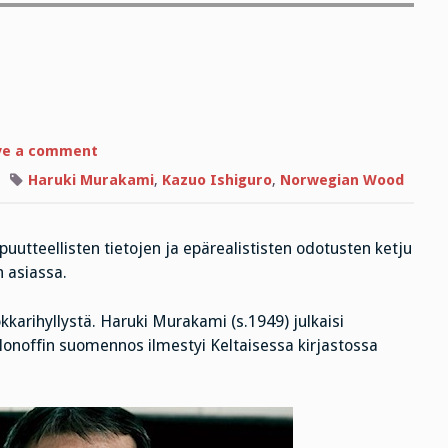
on
ve a comment
Väärä
valinta
Haruki Murakami
,
Kazuo Ishiguro
,
Norwegian Wood
puutteellisten tietojen ja epärealististen odotusten ketju
 asiassa.
pokkarihyllystä. Haruki Murakami (s.1949) julkaisi
lonoffin suomennos ilmestyi Keltaisessa kirjastossa