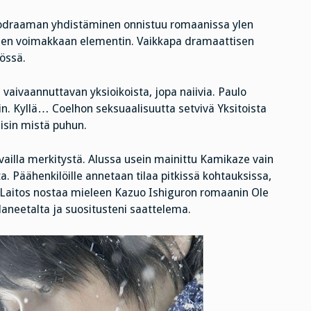
odraaman yhdistäminen onnistuu romaanissa ylen
yhden voimakkaan elementin. Vaikkapa dramaattisen
lössä.
vaivaannuttavan yksioikoista, jopa naiivia. Paulo
n. Kyllä… Coelhon seksuaalisuutta setvivä Yksitoista
äisin mistä puhun.
ailla merkitystä. Alussa usein mainittu Kamikaze vain
. Päähenkilöille annetaan tilaa pitkissä kohtauksissa,
”. Laitos nostaa mieleen Kazuo Ishiguron romaanin Ole
planeetalta ja suositusteni saattelema.