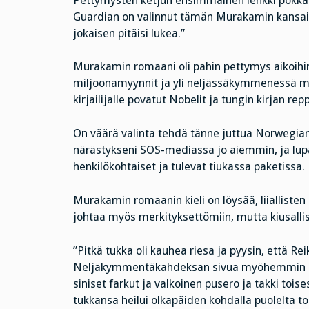
Pettymysten ketjun ensimmäinen lenkki pokkari
Guardian on valinnut tämän Murakamin kansainvä
jokaisen pitäisi lukea.”
Murakamin romaani oli pahin pettymys aikoihin
miljoonamyynnit ja yli neljässäkymmenessä ma
kirjailijalle povatut Nobelit ja tungin kirjan rep
On väärä valinta tehdä tänne juttua Norwegian
närästykseni SOS-mediassa jo aiemmin, ja lupa
henkilökohtaiset ja tulevat tiukassa paketissa.
Murakamin romaanin kieli on löysää, liiallisten
johtaa myös merkityksettömiin, mutta kiusallis
”Pitkä tukka oli kauhea riesa ja pyysin, että Rei
Neljäkymmentäkahdeksan sivua myöhemmin olla
siniset farkut ja valkoinen pusero ja takki toi
tukkansa heilui olkapäiden kohdalla puolelta toi