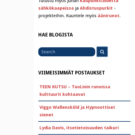
Tutustu myös Juhan
Kaupunkitaidetta
sähkökaapeissa
ja
Ahdistuspurkit
-
projekteihin. Kuuntele myös
äänirunot
.
HAE BLOGISTA
Search
Search
for
VIIMEISIMMÄT POSTAUKSET
TEEN KUTSU – TaoLinin runoissa
kulttuurit kohtaavat
Viggo Wallensköld ja Hypnoottiset
sienet
Lydia Davis, itsetietoisuuden taikuri