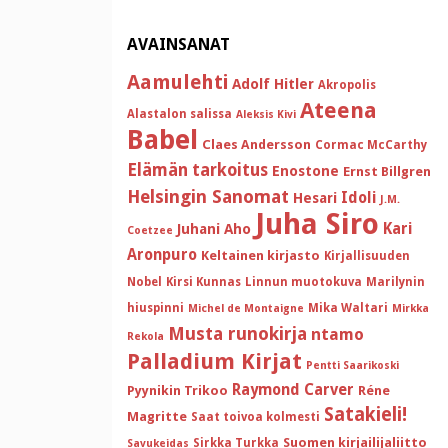
AVAINSANAT
Aamulehti
Adolf Hitler
Akropolis
Ateena
Alastalon salissa
Aleksis Kivi
Babel
Claes Andersson
Cormac McCarthy
Elämän tarkoitus
Enostone
Ernst Billgren
Helsingin Sanomat
Idoli
Hesari
J.M.
Juha Siro
Kari
Juhani Aho
Coetzee
Aronpuro
Keltainen kirjasto
Kirjallisuuden
Nobel
Kirsi Kunnas
Linnun muotokuva
Marilynin
hiuspinni
Mika Waltari
Michel de Montaigne
Mirkka
Musta runokirja
ntamo
Rekola
Palladium Kirjat
Pentti Saarikoski
Raymond Carver
Pyynikin Trikoo
Réne
Satakieli!
Magritte
Saat toivoa kolmesti
Suomen kirjailijaliitto
Sirkka Turkka
Savukeidas