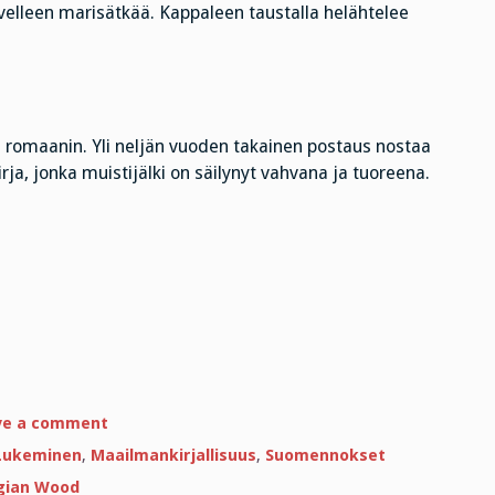
velleen marisätkää. Kappaleen taustalla helähtelee
n romaanin. Yli neljän vuoden takainen postaus nostaa
rja, jonka muistijälki on säilynyt vahvana ja tuoreena.
on
ve a comment
Pikapäivitys
Lukeminen
,
Maailmankirjallisuus
,
Suomennokset
gian Wood