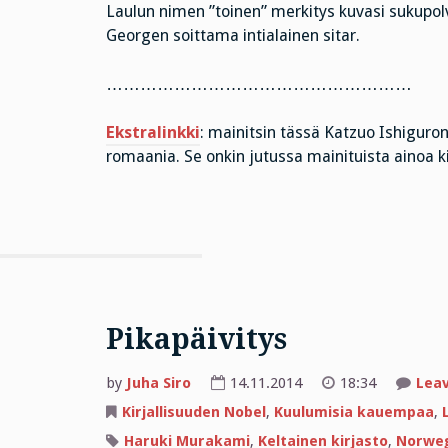
Laulun nimen ”toinen” merkitys kuvasi sukupol
Georgen soittama intialainen sitar.
………………………………………………
Ekstralinkki
: mainitsin tässä Katzuo Ishiguro
romaania. Se onkin jutussa mainituista ainoa ki
Pikapäivitys
by
Juha Siro
14.11.2014
18:34
Lea
Kirjallisuuden Nobel
,
Kuulumisia kauempaa
,
Haruki Murakami
,
Keltainen kirjasto
,
Norwe