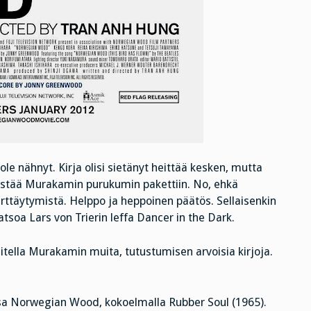
e nähnyt. Kirja olisi sietänyt heittää kesken, mutta
pistää Murakamin purukumin pakettiin. No, ehkä
irttäytymistä. Helppo ja heppoinen päätös. Sellaisenkin
soa Lars von Trierin leffa Dancer in the Dark.
ella Murakamin muita, tutustumisen arvoisia kirjoja.
nsa Norwegian Wood, kokoelmalla Rubber Soul (1965).