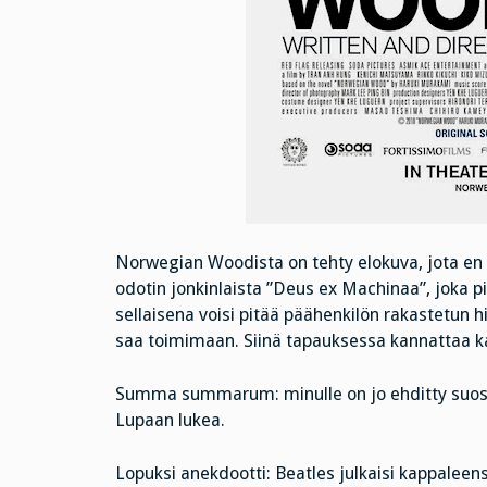
Norwegian Woodista on tehty elokuva, jota en ol
odotin jonkinlaista ”Deus ex Machinaa”, joka 
sellaisena voisi pitää päähenkilön rakastetun h
saa toimimaan. Siinä tapauksessa kannattaa kat
Summa summarum: minulle on jo ehditty suosit
Lupaan lukea.
Lopuksi anekdootti: Beatles julkaisi kappalee