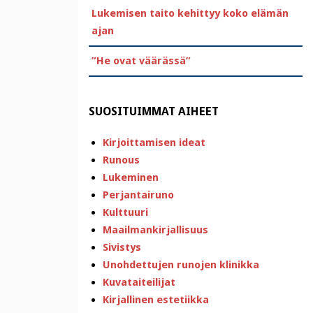
Lukemisen taito kehittyy koko elämän
ajan
”He ovat väärässä”
SUOSITUIMMAT AIHEET
Kirjoittamisen ideat
Runous
Lukeminen
Perjantairuno
Kulttuuri
Maailmankirjallisuus
Sivistys
Unohdettujen runojen klinikka
Kuvataiteilijat
Kirjallinen estetiikka