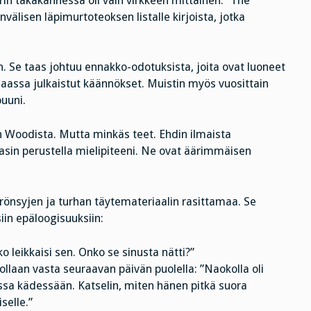
n takakannessa oli vain virkkeen mittainen: ”The
lisen läpimurtoteoksen listalle kirjoista, jotka
. Se taas johtuu ennakko-odotuksista, joita ovat luoneet
assa julkaistut käännökset. Muistin myös vuosittain
puuni.
 Woodista. Mutta minkäs teet. Ehdin ilmaista
sin perustella mielipiteeni. Ne ovat äärimmäisen
 rönsyjen ja turhan täytemateriaalin rasittamaa. Se
iin epäloogisuuksiin:
ko leikkaisi sen. Onko se sinusta nätti?”
an vasta seuraavan päivän puolella: ”Naokolla oli
sessa kädessään. Katselin, miten hänen pitkä suora
selle.”