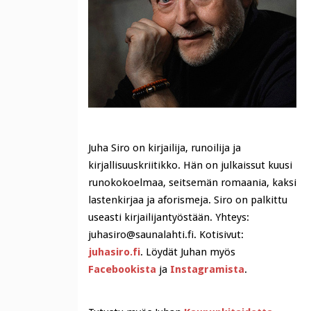
Juha Siro on kirjailija, runoilija ja
kirjallisuuskriitikko. Hän on julkaissut kuusi
runokokoelmaa, seitsemän romaania, kaksi
lastenkirjaa ja aforismeja. Siro on palkittu
useasti kirjailijantyöstään. Yhteys:
juhasiro@saunalahti.fi. Kotisivut:
juhasiro.fi
. Löydät Juhan myös
Facebookista
ja
Instagramista
.