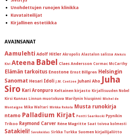
Unohdettujen runojen klinikka
Kuvataiteilijat
Kirjallinen estetiikka
AVAINSANAT
Aamulehti
Adolf Hitler
Akropolis
Alastalon salissa
Aleksis
Babel
Ateena
Claes Andersson
Cormac McCarthy
Kivi
Helsingin
Elämän tarkoitus
Enostone
Ernst Billgren
Juha
Sanomat
Idoli
Hesari
Juhani Aho
J.M. Coetzee
Siro
Kari Aronpuro
Keltainen kirjasto
Kirjallisuuden Nobel
Kirsi Kunnas
Linnun muotokuva
Marilynin hiuspinni
Michel de
Musta runokirja
Mika Waltari
Montaigne
Mirkka Rekola
Palladium Kirjat
ntamo
Pyynikin
Pentti Saarikoski
Raymond Carver
Trikoo
Réne Magritte
Saat toivoa kolmesti
Satakieli!
Suomen kirjailijaliitto
Sirkka Turkka
Savukeidas