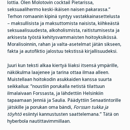
lottia. Olen Molotovin cocktail Pietarissa,
seksuaalihermo keski-ikäisen naisen pakarassa.”
Terhon romaanin kipinä syntyy vastakkainasettelusta
– maksullisista ja maksuttomista naisista, kiihkeästä
seksuaalisuudesta, alkoholismista, raitistumisesta ja
arkisesta työstä kehitysvammaisten hoitoyksikössä.
Moralisoinnin, rahan ja valta-asetelmat jätän sikseen,
fakta ja autofiktio jalostuu tekstissä kirjallisuudeksi.
Juuri kun teksti alkaa kiertyä liiaksi itsensä ympärille,
näkökulma laajenee ja tarina ottaa ilmaa alleen.
Muistellaan hoitokodin asukkaiden kanssa suurta
seikkailua: ”noustiin porukalla netistä tilattuun
ilmalaivaan Forssasta, ja lähdettiin Helsinkiin
tapaamaan Jenniä ja Saulia. Päädyttiin Senaatintorille
jätskille ja porukan oma bändi,
Forssan tukka ja
töyhtö
esiintyi kannustusten saattelemana.” Tätä on
hyberbola nautittavimmillaan.