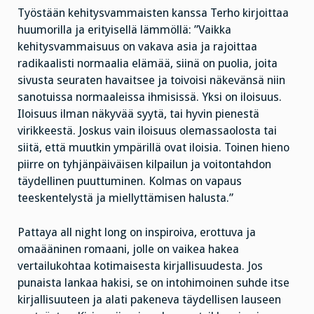
Työstään kehitysvammaisten kanssa Terho kirjoittaa
huumorilla ja erityisellä lämmöllä: ”Vaikka
kehitysvammaisuus on vakava asia ja rajoittaa
radikaalisti normaalia elämää, siinä on puolia, joita
sivusta seuraten havaitsee ja toivoisi näkevänsä niin
sanotuissa normaaleissa ihmisissä. Yksi on iloisuus.
Iloisuus ilman näkyvää syytä, tai hyvin pienestä
virikkeestä. Joskus vain iloisuus olemassaolosta tai
siitä, että muutkin ympärillä ovat iloisia. Toinen hieno
piirre on tyhjänpäiväisen kilpailun ja voitontahdon
täydellinen puuttuminen. Kolmas on vapaus
teeskentelystä ja miellyttämisen halusta.”
Pattaya all night long on inspiroiva, erottuva ja
omaääninen romaani, jolle on vaikea hakea
vertailukohtaa kotimaisesta kirjallisuudesta. Jos
punaista lankaa hakisi, se on intohimoinen suhde itse
kirjallisuuteen ja alati pakeneva täydellisen lauseen