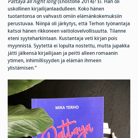
Pattaya all night
long
(Enostone 2014)? Ei. Hän oli
uskollinen kirjailijanlaadulleen. Koko hänen
tuotantonsa on vahvasti omiin elämänkokemuksiin
perustuvaa. Niinpä oli järkytys, että Terhon työnantaja
katsoi hänen rikkoneen vaitiolovelvollisuutta. Tilanne
eteni syyteharkintaan. Kustantaja veti kirjan pois
myynnistä. Syytettä ei lopulta nostettu, mutta jupakka
jätti jälkensä kirjailijaan ja peitti alleen romaanin
ytimen, inhimillisyyden ja elämän ihmeen
ylistämisen.”