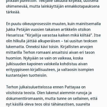
pitkään punnittiin. Tekijälle takuulla kirpeää, uutisena
ohimenevää, mutta lainkäyttäjän ennakkotapauksena
tärkeää.
En puutu oikeusprosessiin muuten, kuin mainitsemalla
Jukka Petäjän vuosien takaisen artikkelin otsikon
Hesarissa: ”Kirjailija varastaa kaiken mikä kiiltää”. Itse
olin hilkulla jättää alkuperäisen – tai uusitun teoksen
lukematta. Onneksi kävi toisin. Kirjallisten arvojen
mittarilla Terhon romaani ansaitsisi aivan eri tason
huomion. Nykyään se vain on vaikeaa, koska
julkisuuden kapoinen valokeila kohdistuu aivan
erityyppiseen kirjallisuuteen, ja valtaosin isompien
kustantajien tuotteisiin.
Terhon julkaisuluettelossa ennen Pattayaa on
viisitoista teosta. Olen lukenut aiemmin runoja ja
dokumenttiromaanin, mutta tunne on sellainen, että
nyt käsillä oleva teos olisi tähänastisen, suurelta