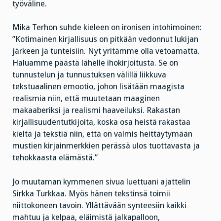
työväline.
Mika Terhon suhde kieleen on ironisen intohimoinen:
”Kotimainen kirjallisuus on pitkään vedonnut lukijan
järkeen ja tunteisiin. Nyt yritämme olla vetoamatta.
Haluamme päästä lähelle ihokirjoitusta. Se on
tunnustelun ja tunnustuksen välillä liikkuva
tekstuaalinen emootio, johon lisätään maagista
realismia niin, että muutetaan maaginen
makaaberiksi ja realismi haaveiluksi. Rakastan
kirjallisuudentutkijoita, koska osa heistä rakastaa
kieltä ja tekstiä niin, että on valmis heittäytymään
mustien kirjainmerkkien perässä ulos tuottavasta ja
tehokkaasta elämästä.”
Jo muutaman kymmenen sivua luettuani ajattelin
Sirkka Turkkaa. Myös hänen tekstinsä toimii
niittokoneen tavoin. Yllättävään synteesiin kaikki
mahtuu ja kelpaa, eläimistä jalkapalloon,