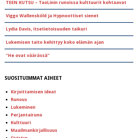
TEEN KUTSU – TaoLinin runoissa kulttuurit kohtaavat
Viggo Wallensköld ja Hypnoottiset sienet
Lydia Davis, itsetietoisuuden taikuri
Lukemisen taito kehittyy koko elämän ajan
”He ovat väärässä”
SUOSITUIMMAT AIHEET
Kirjoittamisen ideat
Runous
Lukeminen
Perjantairuno
Kulttuuri
Maailmankirjallisuus
Sivistys