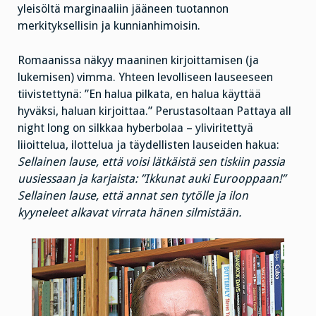
yleisöltä marginaaliin jääneen tuotannon
merkityksellisin ja kunnianhimoisin.
Romaanissa näkyy maaninen kirjoittamisen (ja
lukemisen) vimma. Yhteen levolliseen lauseeseen
tiivistettynä: ”En halua pilkata, en halua käyttää
hyväksi, haluan kirjoittaa.” Perustasoltaan Pattaya all
night long on silkkaa hyberbolaa – yliviritettyä
liioittelua, ilottelua ja täydellisten lauseiden hakua:
Sellainen lause, että voisi lätkäistä sen tiskiin passia
uusiessaan ja karjaista: ”Ikkunat auki Eurooppaan!”
Sellainen lause, että annat sen tytölle ja ilon
kyyneleet alkavat virrata hänen silmistään.