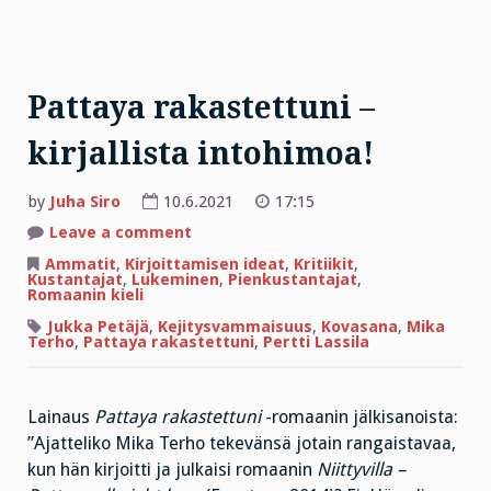
Pattaya rakastettuni –
kirjallista intohimoa!
by
Juha Siro
10.6.2021
17:15
on
Leave a comment
Pattaya
rakastettuni
Ammatit
,
Kirjoittamisen ideat
,
Kritiikit
,
–
Kustantajat
,
Lukeminen
,
Pienkustantajat
,
kirjallista
Romaanin kieli
intohimoa!
Jukka Petäjä
,
Kejitysvammaisuus
,
Kovasana
,
Mika
Terho
,
Pattaya rakastettuni
,
Pertti Lassila
Lainaus
Pattaya rakastettuni
-romaanin jälkisanoista:
”Ajatteliko Mika Terho tekevänsä jotain rangaistavaa,
kun hän kirjoitti ja julkaisi romaanin
Niittyvilla –