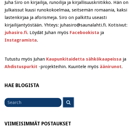
Juha Siro on kirjailija, runoilija ja kirjallisuuskriitikko. Hän on
julkaissut kuusi runokokoelmaa, seitsemän romaania, kaksi
lastenkirjaa ja aforismeja. Siro on palkittu useasti
kirjailijantyöstään. Yhteys: juhasiro@saunalahti.fi. Kotisivut:
juhasiro.fi
. Löydät Juhan myös
Facebookista
ja
Instagramista
.
Tutustu myös Juhan
Kaupunkitaidetta sähkökaapeissa
ja
Ahdistuspurkit
-projekteihin. Kuuntele myös
äänirunot
.
HAE BLOGISTA
Search
Search
for
VIIMEISIMMÄT POSTAUKSET