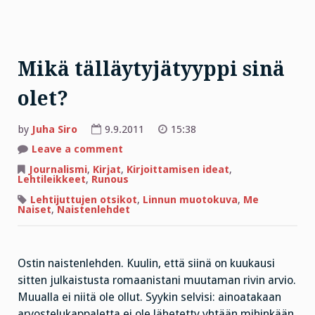
Mikä tälläytyjätyyppi sinä
olet?
by
Juha Siro
9.9.2011
15:38
on
Leave a comment
Mikä
tälläytyjätyyppi
Journalismi
,
Kirjat
,
Kirjoittamisen ideat
,
sinä
Lehtileikkeet
,
Runous
olet?
Lehtijuttujen otsikot
,
Linnun muotokuva
,
Me
Naiset
,
Naistenlehdet
Ostin naistenlehden. Kuulin, että siinä on kuukausi
sitten julkaistusta romaanistani muutaman rivin arvio.
Muualla ei niitä ole ollut. Syykin selvisi: ainoatakaan
arvostelukappaletta ei ole lähetetty yhtään mihinkään.