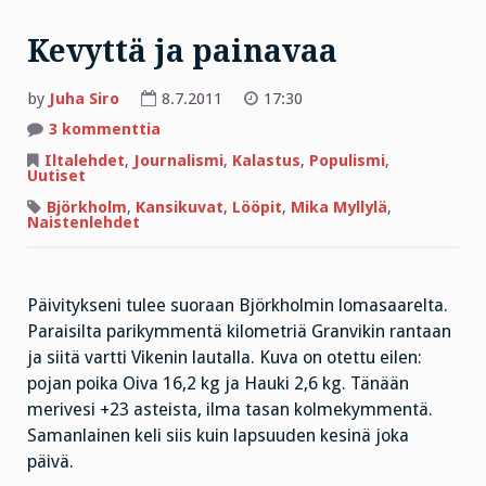
Kevyttä ja painavaa
by
Juha Siro
8.7.2011
17:30
artikkeliin
3 kommenttia
Kevyttä
ja
Iltalehdet
,
Journalismi
,
Kalastus
,
Populismi
,
painavaa
Uutiset
Björkholm
,
Kansikuvat
,
Lööpit
,
Mika Myllylä
,
Naistenlehdet
Päivitykseni tulee suoraan Björkholmin lomasaarelta.
Paraisilta parikymmentä kilometriä Granvikin rantaan
ja siitä vartti Vikenin lautalla. Kuva on otettu eilen:
pojan poika Oiva 16,2 kg ja Hauki 2,6 kg. Tänään
merivesi +23 asteista, ilma tasan kolmekymmentä.
Samanlainen keli siis kuin lapsuuden kesinä joka
päivä.