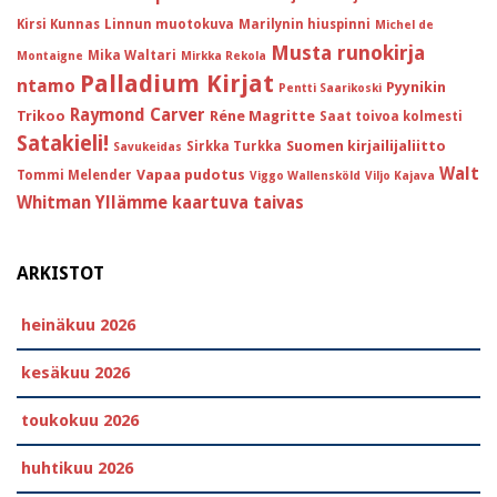
Kirsi Kunnas
Linnun muotokuva
Marilynin hiuspinni
Michel de
Musta runokirja
Mika Waltari
Montaigne
Mirkka Rekola
Palladium Kirjat
ntamo
Pyynikin
Pentti Saarikoski
Raymond Carver
Trikoo
Réne Magritte
Saat toivoa kolmesti
Satakieli!
Suomen kirjailijaliitto
Sirkka Turkka
Savukeidas
Walt
Vapaa pudotus
Tommi Melender
Viggo Wallensköld
Viljo Kajava
Whitman
Yllämme kaartuva taivas
ARKISTOT
heinäkuu 2026
kesäkuu 2026
toukokuu 2026
huhtikuu 2026