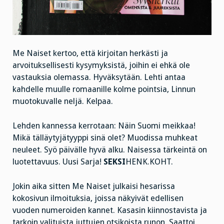
Me Naiset kertoo, että kirjoitan herkästi ja
arvoituksellisesti kysymyksistä, joihin ei ehkä ole
vastauksia olemassa. Hyväksytään. Lehti antaa
kahdelle muulle romaanille kolme pointsia, Linnun
muotokuvalle neljä. Kelpaa.
Lehden kannessa kerrotaan: Näin Suomi meikkaa!
Mikä tälläytyjätyyppi sinä olet? Muodissa muhkeat
neuleet. Syö päivälle hyvä alku. Naisessa tärkeintä on
luotettavuus. Uusi Sarja!
SEKSI
HENK.KOHT.
Jokin aika sitten Me Naiset julkaisi hesarissa
kokosivun ilmoituksia, joissa näkyivät edellisen
vuoden numeroiden kannet. Kasasin kiinnostavista ja
tarkoin valituista juttujen otsikoista runon. Saattoi