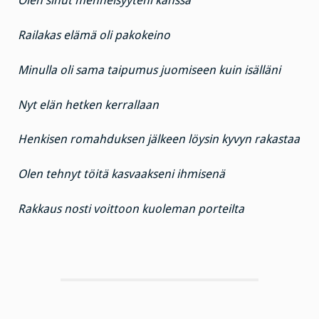
Olen sinut menneisyyteni kanssa
Railakas elämä oli pakokeino
Minulla oli sama taipumus juomiseen kuin isälläni
Nyt elän hetken kerrallaan
Henkisen romahduksen jälkeen löysin kyvyn rakastaa
Olen tehnyt töitä kasvaakseni ihmisenä
Rakkaus nosti voittoon kuoleman porteilta