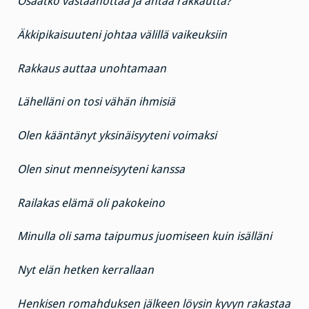
Osaatko vastaanottaa ja antaa rakkautta?
Äkkipikaisuuteni johtaa välillä vaikeuksiin
Rakkaus auttaa unohtamaan
Lähelläni on tosi vähän ihmisiä
Olen kääntänyt yksinäisyyteni voimaksi
Olen sinut menneisyyteni kanssa
Railakas elämä oli pakokeino
Minulla oli sama taipumus juomiseen kuin isälläni
Nyt elän hetken kerrallaan
Henkisen romahduksen jälkeen löysin kyvyn rakastaa