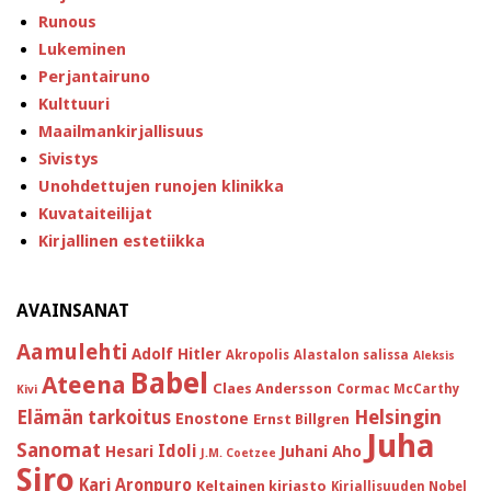
Runous
Lukeminen
Perjantairuno
Kulttuuri
Maailmankirjallisuus
Sivistys
Unohdettujen runojen klinikka
Kuvataiteilijat
Kirjallinen estetiikka
AVAINSANAT
Aamulehti
Adolf Hitler
Akropolis
Alastalon salissa
Aleksis
Babel
Ateena
Claes Andersson
Cormac McCarthy
Kivi
Helsingin
Elämän tarkoitus
Enostone
Ernst Billgren
Juha
Sanomat
Idoli
Hesari
Juhani Aho
J.M. Coetzee
Siro
Kari Aronpuro
Keltainen kirjasto
Kirjallisuuden Nobel