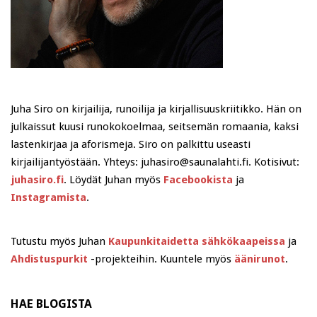
Juha Siro on kirjailija, runoilija ja kirjallisuuskriitikko. Hän on
julkaissut kuusi runokokoelmaa, seitsemän romaania, kaksi
lastenkirjaa ja aforismeja. Siro on palkittu useasti
kirjailijantyöstään. Yhteys: juhasiro@saunalahti.fi. Kotisivut:
juhasiro.fi
. Löydät Juhan myös
Facebookista
ja
Instagramista
.
Tutustu myös Juhan
Kaupunkitaidetta sähkökaapeissa
ja
Ahdistuspurkit
-projekteihin. Kuuntele myös
äänirunot
.
HAE BLOGISTA