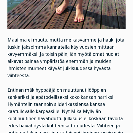
Maailma ei muutu, mutta me kasvamme ja hauki jota
tuskin jaksoimme kannatella käy vuosien mittaan
kevyemmäksi. Ja toisin
päin, iän myötä omat huolet
alkavat painaa ympäristöä enemmän ja muiden
ihmisten murheet käyvät julkisuudessa hyvästä
viihteestä.
Entinen mäkihyppääjä on muuttunut lööppien
sankariksi ja epätodelliseksi koko kansan narriksi.
Hymähtelin taannoin siiderikassiensa kanssa
kaatuilevalle karpaasille. Nyt Mika Myllylän
kuolinuutinen havahdutti. Julkisuus ei koskaan tavoita
edes häivähdystä kohteensa totuudesta. Viihteen ja
uutisten takana on aina kaltaiseni ihminen, usein vain