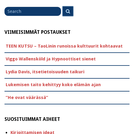
Search
Search
for
VIIMEISIMMÄT POSTAUKSET
TEEN KUTSU – TaoLinin runoissa kulttuurit kohtaavat
Viggo Wallensköld ja Hypnoottiset sienet
Lydia Davis, itsetietoisuuden taikuri
Lukemisen taito kehittyy koko elämän ajan
”He ovat väärässä”
SUOSITUIMMAT AIHEET
Kirjoittamisen ideat