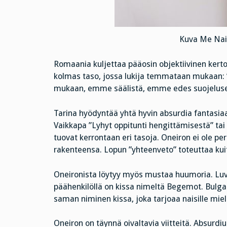
Kuva Me Nai
Romaania kuljettaa pääosin objektiivinen kertoja
kolmas taso, jossa lukija temmataan mukaan: ”
mukaan, emme säälistä, emme edes suojelusen
Tarina hyödyntää yhtä hyvin absurdia fantasiaa k
Vaikkapa ”Lyhyt oppitunti hengittämisestä” tai
tuovat kerrontaan eri tasoja. Oneiron ei ole per
rakenteensa. Lopun ”yhteenveto” toteuttaa ku
Oneironista löytyy myös mustaa huumoria. Luvu
päähenkilöllä on kissa nimeltä Begemot. Bulg
saman niminen kissa, joka tarjoaa naisille miel
Oneiron on täynnä oivaltavia viitteitä. Absurdi