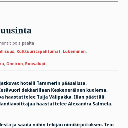
 uusinta
artikkelissa
ntit pois päältä
Roosalupi
ja
allisuus
,
Kulttuuritapahtumat
,
Lukeminen
,
Oneironin
uusinta
ma
,
Oneiron
,
Roosalupi
 jatkuvat hotelli Tammerin pääsalissa.
a Kesävuori dekkarillaan Keskeneräinen kuolema.
oa haastattelee Tuija Välipakka. Illan päättää
nlandiavoittajaa haastattelee Alexandra Salmela.
desta ja saada niihin tekijän nimikirjoituksen. Tein