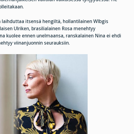
olleitakaan.
laihduttaa itsensä hengiltä, hollantilainen Wlbgis
isen Ulriken, brasilialainen Rosa menehtyy
na kuolee ennen unelmaansa, ranskalainen Nina ei ehdi
ehtyy viinanjuonnin seurauksiin.