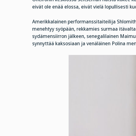
eivät ole enää elossa, eivät vielä lopullisesti ku
Amerikkalainen performanssitaiteilija Shlomith 
menehtyy syöpään, rekkamies surmaa itävaltala
sydämensiirron jälkeen, senegalilainen Maimu
synnyttää kaksosiaan ja venäläinen Polina men