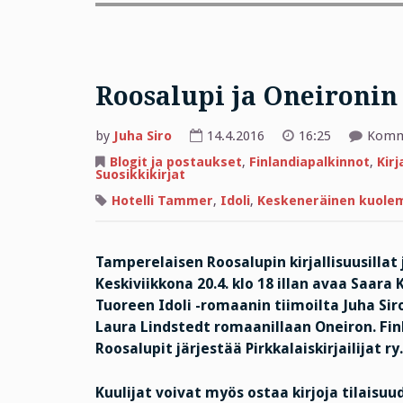
Roosalupi ja Oneironin
by
Juha Siro
14.4.2016
16:25
Komme
Blogit ja postaukset
,
Finlandiapalkinnot
,
Kirj
Suosikkikirjat
Hotelli Tammer
,
Idoli
,
Keskeneräinen kuole
Tamperelaisen Roosalupin kirjallisuusillat
Keskiviikkona 20.4. klo 18 illan avaa Saar
Tuoreen Idoli -romaanin tiimoilta Juha Sir
Laura Lindstedt romaanillaan Oneiron. Fi
Roosalupit järjestää Pirkkalaiskirjailijat ry.
Kuulijat voivat myös ostaa kirjoja tilaisuu