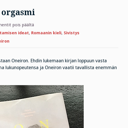
n orgasmi
artikkelissa
ntit pois päältä
Oneiron
ja
ttamisen ideat
,
Romaanin kieli
,
Sivistys
taivaallinen
orgasmi
iron
istaan Oneiron. Ehdin lukemaan kirjan loppuun vasta
on oma lukunopeutensa ja Oneiron vaatii tavallista enemmän