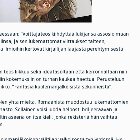
eessaan: ”Voittajateos kiihdyttää lukijansa assosioimaan
nsa, ja sen lukemattomat viittaukset taiteen,
 ja ilmiöihin kertovat kirjailijan laajasta perehtymisestä
in teos liikkuu sekä ideatasoltaan että kerronnaltaan niin
iin kokemuksiin on turhan kaukaa haettua. Perusteluun
ikko: ”Fantasia kuolemanjälkeisistä sekunneista”.
 olen yhtä mieltä. Romaanista muodostuu lukemattomien
masto. Sellainen voisi luoda helposti briljeeraavan ja
in aseena on itse kieli, jonka rekisteriä hän vaihtaa
n.
olemanjälkeisen välitilan valkoisessa tyhjyydessä. He