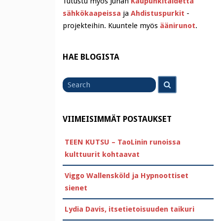
Tutustu myös Juhan
Kaupunkitaidetta
sähkökaapeissa
ja
Ahdistuspurkit
-
projekteihin. Kuuntele myös
äänirunot
.
HAE BLOGISTA
Search
Search
for
VIIMEISIMMÄT POSTAUKSET
TEEN KUTSU – TaoLinin runoissa
kulttuurit kohtaavat
Viggo Wallensköld ja Hypnoottiset
sienet
Lydia Davis, itsetietoisuuden taikuri