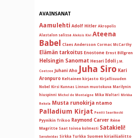
AVAINSANAT
Aamulehti
Adolf Hitler
Akropolis
Ateena
Alastalon salissa
Aleksis Kivi
Babel
Claes Andersson
Cormac McCarthy
Elämän tarkoitus
Enostone
Ernst Billgren
Helsingin Sanomat
Idoli
Hesari
J.M.
Juha Siro
Kari
Juhani Aho
Coetzee
Aronpuro
Keltainen kirjasto
Kirjallisuuden
Nobel
Kirsi Kunnas
Linnun muotokuva
Marilynin
hiuspinni
Mika Waltari
Michel de Montaigne
Mirkka
Musta runokirja
ntamo
Rekola
Palladium Kirjat
Pentti Saarikoski
Raymond Carver
Pyynikin Trikoo
Réne
Satakieli!
Magritte
Saat toivoa kolmesti
Suomen kirjailijaliitto
Sirkka Turkka
Savukeidas