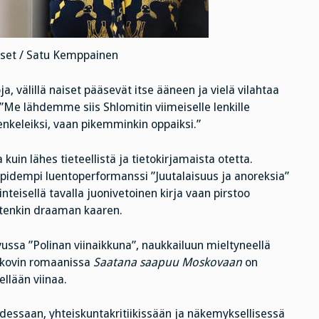
set / Satu Kemppainen
, välillä naiset pääsevät itse ääneen ja vielä vilahtaa
Me lähdemme siis Shlomitin viimeiselle lenkille
keleiksi, vaan pikemminkin oppaiksi.”
uin lähes tieteellistä ja tietokirjamaista otetta.
 pidempi luentoperformanssi ”Juutalaisuus ja anoreksia”
inteisellä tavalla juonivetoinen kirja vaan pirstoo
itenkin draaman kaaren.
ssa ”Polinan viinaikkuna”, naukkailuun mieltyneellä
akovin romaanissa
Saatana saapuu Moskovaan
on
ellään viinaa.
udessaan, yhteiskuntakritiikissään ja näkemyksellisessä