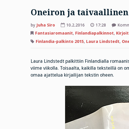
Oneiron ja taivaalline
by
Juha Siro
10.2.2016
17:28
Komme
Fantasiaromaanit
,
Finlandiapalkinnot
,
Kirjoi
Finlandia-palkinto 2015
,
Laura Lindstedt
,
One
Laura Lindstedt palkittiin Finlandialla romaan
viime viikolla. Toisaalta, kaikilla teksteillä 
omaa ajattelua kirjailijan tekstin oheen.