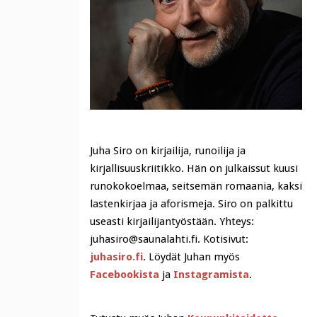
Juha Siro on kirjailija, runoilija ja
kirjallisuuskriitikko. Hän on julkaissut kuusi
runokokoelmaa, seitsemän romaania, kaksi
lastenkirjaa ja aforismeja. Siro on palkittu
useasti kirjailijantyöstään. Yhteys:
juhasiro@saunalahti.fi. Kotisivut:
juhasiro.fi
. Löydät Juhan myös
Facebookista
ja
Instagramista
.