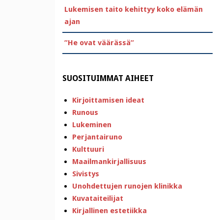
Lukemisen taito kehittyy koko elämän
ajan
”He ovat väärässä”
SUOSITUIMMAT AIHEET
Kirjoittamisen ideat
Runous
Lukeminen
Perjantairuno
Kulttuuri
Maailmankirjallisuus
Sivistys
Unohdettujen runojen klinikka
Kuvataiteilijat
Kirjallinen estetiikka