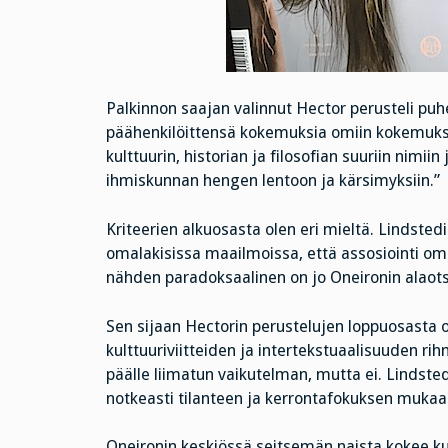
Palkinnon saajan valinnut Hector perusteli puh
päähenkilöittensä kokemuksia omiin kokemuksii
kulttuurin, historian ja filosofian suuriin nimiin
ihmiskunnan hengen lentoon ja kärsimyksiin.”
Kriteerien alkuosasta olen eri mieltä. Lindsted
omalakisissa maailmoissa, että assosiointi om
nähden paradoksaalinen on jo Oneironin alaots
Sen sijaan Hectorin perustelujen loppuosasta
kulttuuriviitteiden ja intertekstuaalisuuden rih
päälle liimatun vaikutelman, mutta ei. Lindstedt
notkeasti tilanteen ja kerrontafokuksen mukaa
Oneironin keskiössä seitsemän naista kokee ku