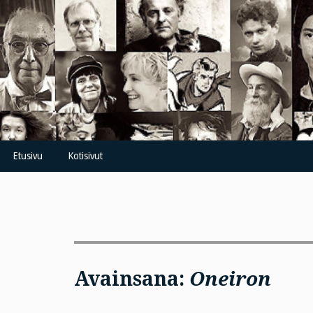
Skip
to
content
Etusivu
Kotisivut
Avainsana:
Oneiron