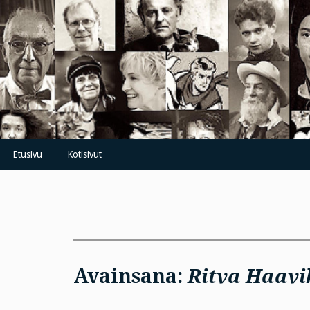
Skip
to
content
Etusivu
Kotisivut
Avainsana:
Ritva Haavi