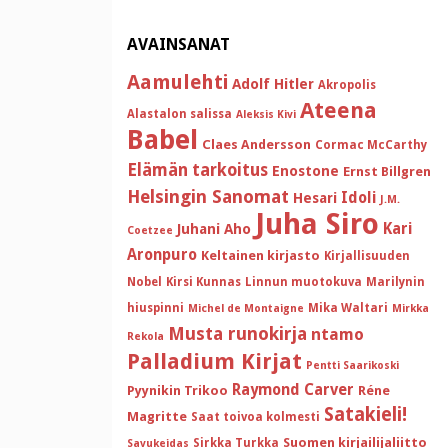
AVAINSANAT
Aamulehti
Adolf Hitler
Akropolis
Ateena
Alastalon salissa
Aleksis Kivi
Babel
Claes Andersson
Cormac McCarthy
Elämän tarkoitus
Enostone
Ernst Billgren
Helsingin Sanomat
Idoli
Hesari
J.M.
Juha Siro
Kari
Juhani Aho
Coetzee
Aronpuro
Keltainen kirjasto
Kirjallisuuden
Nobel
Kirsi Kunnas
Linnun muotokuva
Marilynin
hiuspinni
Mika Waltari
Michel de Montaigne
Mirkka
Musta runokirja
ntamo
Rekola
Palladium Kirjat
Pentti Saarikoski
Raymond Carver
Pyynikin Trikoo
Réne
Satakieli!
Magritte
Saat toivoa kolmesti
Suomen kirjailijaliitto
Sirkka Turkka
Savukeidas