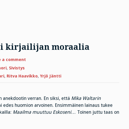
i kirjailijan moraalia
on
e a comment
Kustantajan
koira
mori
,
Sivistys
vahtii
kirjailijan
ri
,
Ritva Haavikko
,
Yrjö Jäntti
moraalia
n anekdootin verran. En siksi, että
Mika Waltarin
tai edes huomion arvoinen. Ensimmäinen lainaus tukee
ailla:
Maailma muuttuu Eskoseni…
Toinen juttu taas on