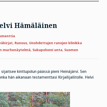
Helvi Hämäläinen
artikkeliin
mmenttia
Hauet,
herkkutatit
väkirjat
,
Runous
,
Unohdettujen runojen klinikka
ja
Helvi
en murhenäytelmä
,
Sukupolveni unta
,
Suomen
Hämäläinen
a sijaitsee kinttupolun päässä pieni Heinäjärvi. Sen
nka hän aikanaan testamenttasi Kirjailijaliitolle. Helvi