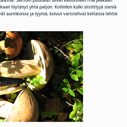
 tiukassa. Samoin puolukat olivat kadonneet marjaakaan
an löytänyt yhtä paljon. Kotiinkin kulki siistittyjä sieniä
 aurinkoisia ja tyyniä, koivut varistelivat keltaisia lehtiä