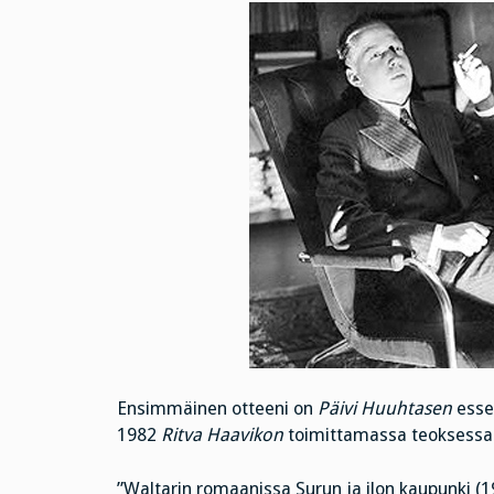
Ensimmäinen otteeni on
Päivi Huuhtasen
essee
1982
Ritva Haavikon
toimittamassa teoksessa M
”Waltarin romaanissa Surun ja ilon kaupunki (1