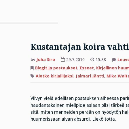
Kustantajan koira vahti
by
Juha Siro
29.7.2010
15:38
Leav
Blogit ja postaukset
,
Esseet
,
Kirjallinen huu
Aiotko kirjailijaksi
,
Jalmari Jäntti
,
Mika Walta
Viivyn vielä edellisen postauksen aiheessa pari
haudantakainen mielipide asiaan olisi tärkeä 
sitä, miten menneiden perään on hyödytön haik
huumorissaan aivan absurdi. Liekö totta.