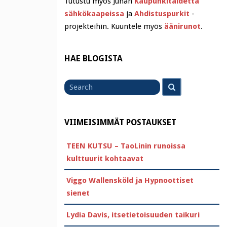
Tutustu myös Juhan
Kaupunkitaidetta
sähkökaapeissa
ja
Ahdistuspurkit
-
projekteihin. Kuuntele myös
äänirunot
.
HAE BLOGISTA
Search
Search
for
VIIMEISIMMÄT POSTAUKSET
TEEN KUTSU – TaoLinin runoissa
kulttuurit kohtaavat
Viggo Wallensköld ja Hypnoottiset
sienet
Lydia Davis, itsetietoisuuden taikuri