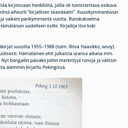
ä kirjoissaan henkilöitä, joilla oli tunnistettava esikuva.
elmä
aiheutti ”kirjallisen skandaalin”. Kuusikymmenluvun
uksi ja vaikeni parikymmentä vuotta. Runokokoelma
ämäläisen uudelleen esille. Kirjailija itse koki
äkirjat vuosilta 1955–1988 (toim. Ritva Haavikko, wsoy).
uolisesti. Hämäläinen ehti julkaista uransa aikana mm.
 bongailin päiväkirjoihin merkittyjä runoja ja valitsin
otta aiemmin kirjattu Pekingissä.