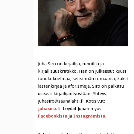
Juha Siro on kirjailija, runoilija ja
kirjallisuuskriitikko. Hän on julkaissut kuusi
runokokoelmaa, seitsemän romaania, kaksi
lastenkirjaa ja aforismeja. Siro on palkittu
useasti kirjailijantyöstään. Yhteys:
juhasiro@saunalahti.fi. Kotisivut:
juhasiro.fi
. Löydät Juhan myös
Facebookista
ja
Instagramista
.