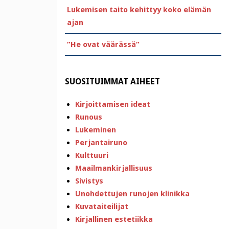
Lukemisen taito kehittyy koko elämän
ajan
”He ovat väärässä”
SUOSITUIMMAT AIHEET
Kirjoittamisen ideat
Runous
Lukeminen
Perjantairuno
Kulttuuri
Maailmankirjallisuus
Sivistys
Unohdettujen runojen klinikka
Kuvataiteilijat
Kirjallinen estetiikka