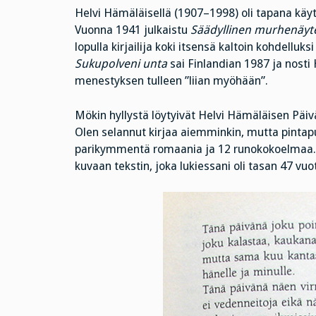
Helvi Hämäläisellä (1907–1998) oli tapana käyttä
Vuonna 1941 julkaistu
Säädyllinen murhenäyt
lopulla kirjailija koki itsensä kaltoin kohdell
Sukupolveni unta
sai Finlandian 1987 ja nosti H
menestyksen tulleen ”liian myöhään”.
Mökin hyllystä löytyivät Helvi Hämäläisen Päiv
Olen selannut kirjaa aiemminkin, mutta pintap
parikymmentä romaania ja 12 runokokoelmaa. Nyt
kuvaan tekstin, joka lukiessani oli tasan 47 vu