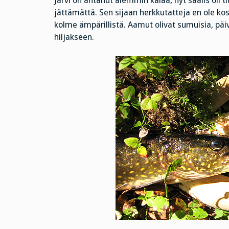
Järvi on antanut aiemmin kalaa, nyt saalis oli
jättämättä. Sen sijaan herkkutatteja en ole koska
kolme ämpärillistä. Aamut olivat sumuisia, päivät
hiljakseen.