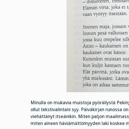
Minulla on mukavia muistoja pyöräilystä Pekingi
ollut tekstivalintani syy. Päiväkirjan runossa 
viehättänyt itseänikin. Miten paljon maailmassa
miten aineen häviämättömyyden laki koskee myös 