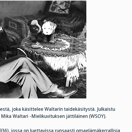
stä, joka käsittelee Waltarin taidekäsitystä. Julkaistu
ika Waltari -Mielikuvituksen jättiläinen (WSOY).
936), jossa on luettavissa runsaasti omaelämäkerrallisia