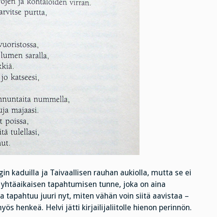
n kaduilla ja Taivaallisen rauhan aukiolla, mutta se ei
on yhtäaikaisen tapahtumisen tunne, joka on aina
 tapahtuu juuri nyt, miten vähän voin siitä aavistaa –
henkeä. Helvi jätti kirjailijaliitolle hienon perinnön.