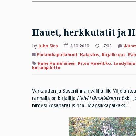
Hauet, herkkutatit ja 
by
Juha Siro
4.10.2010
17:03
4 ko
Finlandiapalkinnot
,
Kalastus
,
Kirjallisuus
,
Päi
Helvi Hämäläinen
,
Ritva Haavikko
,
Säädyllin
kirjailijaliitto
Varkauden ja Savonlinnan välillä, liki Viljolahte
rannalla on kirjailija
Helvi Hämäläisen
mökki, jo
nimesi kesäparatiisinsa ”Mansikkapaikaksi”.