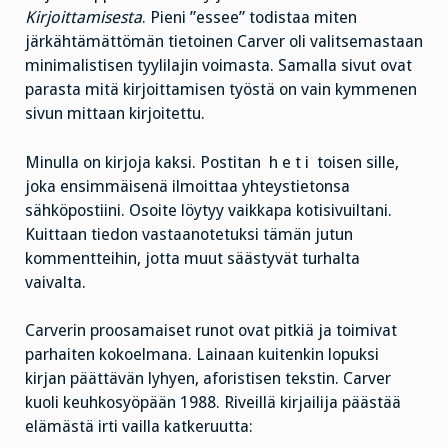
Kirjoittamisesta
. Pieni ”essee” todistaa miten
järkähtämättömän tietoinen Carver oli valitsemastaan
minimalistisen tyylilajin voimasta. Samalla sivut ovat
parasta mitä kirjoittamisen työstä on vain kymmenen
sivun mittaan kirjoitettu.
Minulla on kirjoja kaksi. Postitan h e t i toisen sille,
joka ensimmäisenä ilmoittaa yhteystietonsa
sähköpostiini. Osoite löytyy vaikkapa kotisivuiltani.
Kuittaan tiedon vastaanotetuksi tämän jutun
kommentteihin, jotta muut säästyvät turhalta
vaivalta.
Carverin proosamaiset runot ovat pitkiä ja toimivat
parhaiten kokoelmana. Lainaan kuitenkin lopuksi
kirjan päättävän lyhyen, aforistisen tekstin. Carver
kuoli keuhkosyöpään 1988. Riveillä kirjailija päästää
elämästä irti vailla katkeruutta: