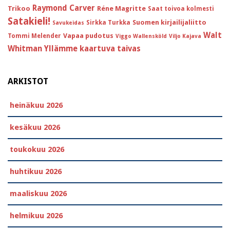
Raymond Carver
Trikoo
Réne Magritte
Saat toivoa kolmesti
Satakieli!
Suomen kirjailijaliitto
Sirkka Turkka
Savukeidas
Walt
Vapaa pudotus
Tommi Melender
Viggo Wallensköld
Viljo Kajava
Whitman
Yllämme kaartuva taivas
ARKISTOT
heinäkuu 2026
kesäkuu 2026
toukokuu 2026
huhtikuu 2026
maaliskuu 2026
helmikuu 2026