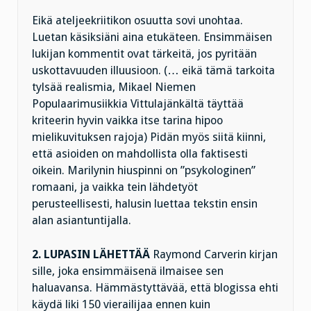
Eikä ateljeekriitikon osuutta sovi unohtaa.
Luetan käsiksiäni aina etukäteen. Ensimmäisen
lukijan kommentit ovat tärkeitä, jos pyritään
uskottavuuden illuusioon. (… eikä tämä tarkoita
tylsää realismia, Mikael Niemen
Populaarimusiikkia Vittulajänkältä täyttää
kriteerin hyvin vaikka itse tarina hipoo
mielikuvituksen rajoja) Pidän myös siitä kiinni,
että asioiden on mahdollista olla faktisesti
oikein. Marilynin hiuspinni on ”psykologinen”
romaani, ja vaikka tein lähdetyöt
perusteellisesti, halusin luettaa tekstin ensin
alan asiantuntijalla.
2.
LUPASIN LÄHETTÄÄ
Raymond Carverin kirjan
sille, joka ensimmäisenä ilmaisee sen
haluavansa. Hämmästyttävää, että blogissa ehti
käydä liki 150 vierailijaa ennen kuin