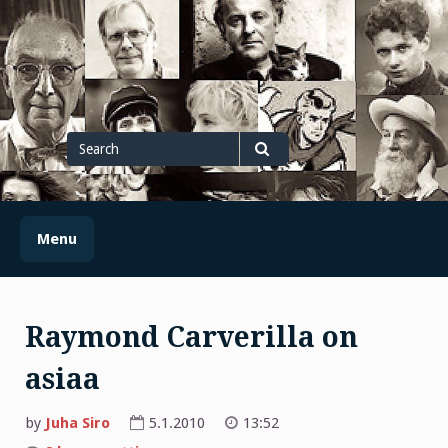
Skip
to
content
Search
for
Search
Menu
Raymond Carverilla on
asiaa
by
Juha Siro
5.1.2010
13:52