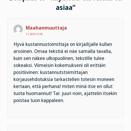
asiaa”
Maahanmuuttaja
7.1.2010 15:18
Hyvä kustannustoimittaja on kirjailijalle kullan
arvoinen. Omaa tekstiä ei näe samalla tavalla,
kuin sen näkee ulkopuolinen, tekstille tulee
sokeaksi. Viimeisin kokemukseni oli erittäin
positiivinen: kustannutstoimittajan
korjausehdotuksia tarkastellen totesin moneen
kertaan, että perhana! miten minä itse en ollut
tuota huomannut! Tai: juuri noin, ajattelin itsekin
poistaa tuon kappaleen.