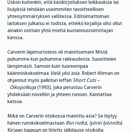
Uskon kuitenkin, että käsikirjoituksen leikkauksia tai
lisäyksiä tehdään useimmiten tavoitteellisen
yhteisymmärryksen vallitessa. Editoimattoman
laitoksen julkaisu ei todista, etteikö kirjailija olisi ollut
ainakin osittain yhtä mieltä kustannustoimittajan
kanssa.
Carverin läpimurtoteos oli mainitsemani Mistä
puhumme kun puhumme rakkaudesta. Suosittelen
lämpimästi. Samoin kuin tuoreempaa
käännöskokoelmaa
Vielä yksi asia
. Robert Altman on
ohjannut myös palkitun leffan
Short Cuts –
Oikopolkuja
(1993), joka perustuu Carverin
yhdeksään novelliin ja yhteen runoon. Kannattaa
katsoa.
Mikä on Carverin otsikossa mainittu asia? Se löytyy
hänen runokokoelmastaan
Rivi riviltä, lyönti lyönniltä
.
Kirjaan loppuun on liitetty jälkilause otsikolla: