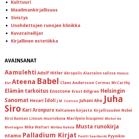
Kulttuuri
Maailmankirjallisuus
Sivistys
Unohdettujen runojen klinikka
Kuvataiteilijat
Kirjallinen estetiikka
AVAINSANAT
Aamulehti
Adolf Hitler
Akropolis
Alastalon salissa
Aleksis
Babel
Ateena
Claes Andersson
Cormac McCarthy
Kivi
Helsingin
Elämän tarkoitus
Enostone
Ernst Billgren
Juha
Sanomat
Idoli
Hesari
Juhani Aho
J.M. Coetzee
Siro
Kari Aronpuro
Keltainen kirjasto
Kirjallisuuden Nobel
Kirsi Kunnas
Linnun muotokuva
Marilynin hiuspinni
Michel de
Musta runokirja
Mika Waltari
Montaigne
Mirkka Rekola
Palladium Kirjat
ntamo
Pyynikin
Pentti Saarikoski