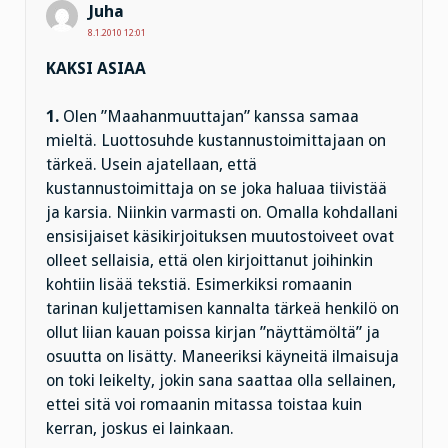
Juha
8.1.2010 12:01
KAKSI ASIAA
1.
Olen ”Maahanmuuttajan” kanssa samaa
mieltä. Luottosuhde kustannustoimittajaan on
tärkeä. Usein ajatellaan, että
kustannustoimittaja on se joka haluaa tiivistää
ja karsia. Niinkin varmasti on. Omalla kohdallani
ensisijaiset käsikirjoituksen muutostoiveet ovat
olleet sellaisia, että olen kirjoittanut joihinkin
kohtiin lisää tekstiä. Esimerkiksi romaanin
tarinan kuljettamisen kannalta tärkeä henkilö on
ollut liian kauan poissa kirjan ”näyttämöltä” ja
osuutta on lisätty. Maneeriksi käyneitä ilmaisuja
on toki leikelty, jokin sana saattaa olla sellainen,
ettei sitä voi romaanin mitassa toistaa kuin
kerran, joskus ei lainkaan.