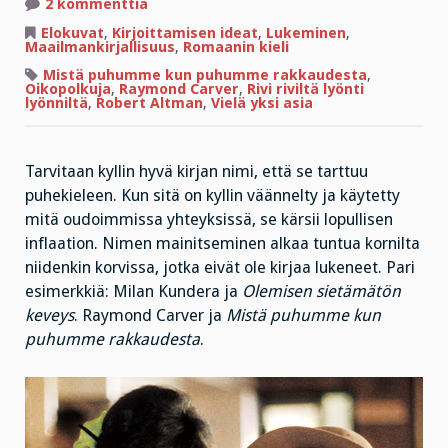
artikkeliin
2 kommenttia
Raymond
Carverilla
Elokuvat
,
Kirjoittamisen ideat
,
Lukeminen
,
on
Maailmankirjallisuus
,
Romaanin kieli
asiaa
Mistä puhumme kun puhumme rakkaudesta
,
Oikopolkuja
,
Raymond Carver
,
Rivi riviltä lyönti
lyönniltä
,
Robert Altman
,
Vielä yksi asia
Tarvitaan kyllin hyvä kirjan nimi, että se tarttuu
puhekieleen. Kun sitä on kyllin väännelty ja käytetty
mitä oudoimmissa yhteyksissä, se kärsii lopullisen
inflaation. Nimen mainitseminen alkaa tuntua kornilta
niidenkin korvissa, jotka eivät ole kirjaa lukeneet. Pari
esimerkkiä: Milan Kundera ja
Olemisen sietämätön
keveys
. Raymond Carver ja
Mistä puhumme kun
puhumme rakkaudesta
.