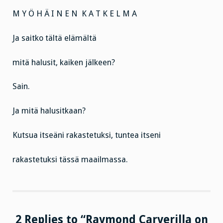
M Y Ö H Ä I N E N K A T K E L M A
Ja saitko tältä elämältä
mitä halusit, kaiken jälkeen?
Sain.
Ja mitä halusitkaan?
Kutsua itseäni rakastetuksi, tuntea itseni
rakastetuksi tässä maailmassa.
2 Replies to “Raymond Carverilla on