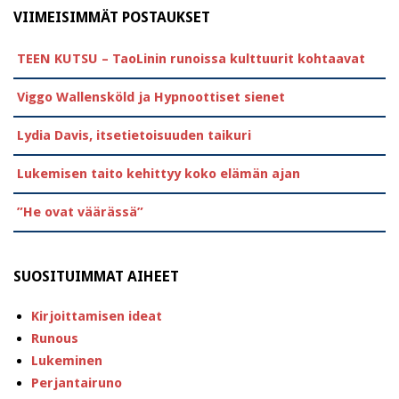
VIIMEISIMMÄT POSTAUKSET
TEEN KUTSU – TaoLinin runoissa kulttuurit kohtaavat
Viggo Wallensköld ja Hypnoottiset sienet
Lydia Davis, itsetietoisuuden taikuri
Lukemisen taito kehittyy koko elämän ajan
”He ovat väärässä”
SUOSITUIMMAT AIHEET
Kirjoittamisen ideat
Runous
Lukeminen
Perjantairuno