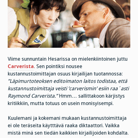
Viime sunnuntain Hesarissa on mielenkiintoinen juttu
Carverista
. Sen pointiksi nousee
kustannustoimittajan osuus kirjailijan tuotannossa:
”Läpimurtoteoksen editoimaton laitos todistaa, että
kustannustoimittaja veisti ’carverismin’ esiin raa´asti
Raymond Carverista.”
Hmm… sallittakoon kärjistys
kritiikkiin, mutta totuus on usein monisyisempi.
Kuulemani ja kokemani mukaan kustannustoimittaja
ei ole teräseita käytttävä raaka diktaattori. Vaikka
mistä minä sen tiedän kaikkien kirjailijoiden kohdalta.