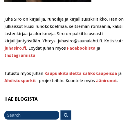
Juha Siro on kirjailija, runoilija ja kirjallisuuskriitikko. Hän on
julkaissut kuusi runokokoelmaa, seitsemän romaania, kaksi
lastenkirjaa ja aforismeja. Siro on palkittu useasti
kirjailijantyöstään. Yhteys: juhasiro@saunalahti.fi. Kotisivut:
juhasiro.fi
. Löydät Juhan myös
Facebookista
ja
Instagramista
.
Tutustu myös Juhan
Kaupunkitaidetta sähkökaapeissa
ja
Ahdistuspurkit
-projekteihin. Kuuntele myös
äänirunot
.
HAE BLOGISTA
Search
Search
for