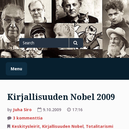
Skip
to
content
Search
for
Search
Menu
Kirjallisuuden Nobel 2009
by
Juha Siro
9.10.2009
17:16
artikkeliin
3 kommenttia
Kirjallisuuden
Nobel
Keskitysleirit
,
Kirjallisuuden Nobel
,
Totalitarismi