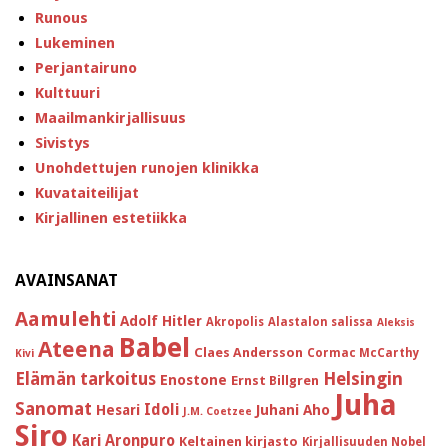
Runous
Lukeminen
Perjantairuno
Kulttuuri
Maailmankirjallisuus
Sivistys
Unohdettujen runojen klinikka
Kuvataiteilijat
Kirjallinen estetiikka
AVAINSANAT
Aamulehti
Adolf Hitler
Akropolis
Alastalon salissa
Aleksis
Babel
Ateena
Claes Andersson
Cormac McCarthy
Kivi
Helsingin
Elämän tarkoitus
Enostone
Ernst Billgren
Juha
Sanomat
Idoli
Hesari
Juhani Aho
J.M. Coetzee
Siro
Kari Aronpuro
Keltainen kirjasto
Kirjallisuuden Nobel