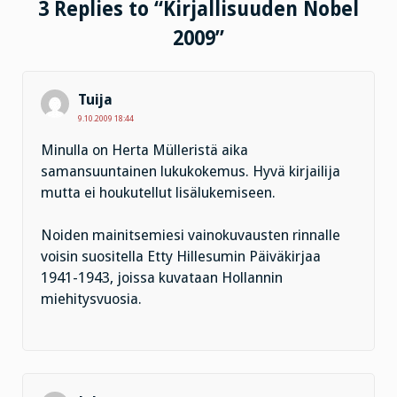
3 Replies to “Kirjallisuuden Nobel
2009”
Tuija
9.10.2009 18:44
Minulla on Herta Mülleristä aika
samansuuntainen lukukokemus. Hyvä kirjailija
mutta ei houkutellut lisälukemiseen.
Noiden mainitsemiesi vainokuvausten rinnalle
voisin suositella Etty Hillesumin Päiväkirjaa
1941-1943, joissa kuvataan Hollannin
miehitysvuosia.