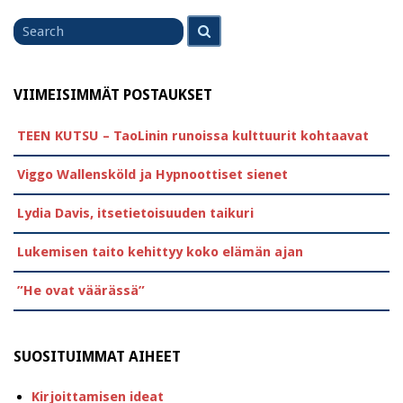
Search
Search
for
VIIMEISIMMÄT POSTAUKSET
TEEN KUTSU – TaoLinin runoissa kulttuurit kohtaavat
Viggo Wallensköld ja Hypnoottiset sienet
Lydia Davis, itsetietoisuuden taikuri
Lukemisen taito kehittyy koko elämän ajan
”He ovat väärässä”
SUOSITUIMMAT AIHEET
Kirjoittamisen ideat