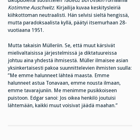
ulkopuolelta suosittelen
Tadeuz Borovskin
romaania
Kotimme Auschwitz
. Kirjailija kuvaa keskitysleiriä
kiihkottoman neutraalisti. Hän selvisi sieltä hengissä,
mutta paradoksaalista kyllä, päätyi itsemurhaan 28-
vuotiaana 1951.
Mutta takaisin Mülleriin. Se, että muut kärsivät
mielivaltaisissa järjestelmissä ja diktatuureissa
johtuu aina yhdestä ihmisestä. Müller ilmaisee asian
yksinkertaisesti pakoa suunnittelevien ihmisten suulla:
”Me emme halunneet lähteä maasta. Emme
halunneet astua Tonavaan, emme nousta ilmaan,
emme tavarajuniin. Me menimme pusikkoiseen
puistoon. Edgar sanoi: Jos oikea henkilö joutuisi
lähtemään, kaikki muut voisivat jäädä maahan.”