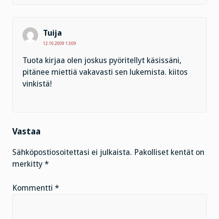
Tuija
12.10.2009 13:09
Tuota kirjaa olen joskus pyöritellyt käsissäni,
pitänee miettiä vakavasti sen lukemista. kiitos
vinkistä!
Vastaa
Sähköpostiosoitettasi ei julkaista.
Pakolliset kentät on
merkitty
*
Kommentti
*