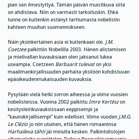
pian sen ilmestyttyä. Tämän päivän muistikuva siitä
on ahdistava. Niin on varmasti tarkoituskin. Ehkä
tunne on kuitenkin estänyt tarttumasta nobelistin
kahteen muuhun suomennokseen.
Näin yksinkertainen asia ei kuitenkaan ole.
J.M.
Coetzee
palkittiin Nobelilla 2003. Hänen alistamisen
ja mielivallan kuvauksiaan olen jaksanut lukea
useampia. Coetzeen
Barbaarit tulevat
on yksi
maailmankirjallisuuden parhaita yksilöön kohdistuvan
epäoikeudenmukaisuuden kuvauksia.
Pysytään vielä hetki sorron aiheessa ja viime vuosien
nobelisteissa. Vuonna 2002 palkittu
Imre Kertész
on
kesitysleirikuvauksissaan eeppisempi ja
”kaunokirjallisempi” kuin edelliset. Viime vuoden
J.M.G.
Le Clézio
jo niin utuinen, että hänen romaaninsa
Harhaileva tähti
jäi minulta kesken. Palkintolistojen