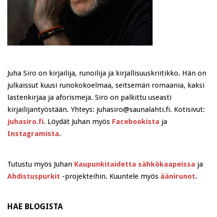
Juha Siro on kirjailija, runoilija ja kirjallisuuskriitikko. Hän on
julkaissut kuusi runokokoelmaa, seitsemän romaania, kaksi
lastenkirjaa ja aforismeja. Siro on palkittu useasti
kirjailijantyöstään. Yhteys: juhasiro@saunalahti.fi. Kotisivut:
juhasiro.fi
. Löydät Juhan myös
Facebookista
ja
Instagramista
.
Tutustu myös Juhan
Kaupunkitaidetta sähkökaapeissa
ja
Ahdistuspurkit
-projekteihin. Kuuntele myös
äänirunot
.
HAE BLOGISTA