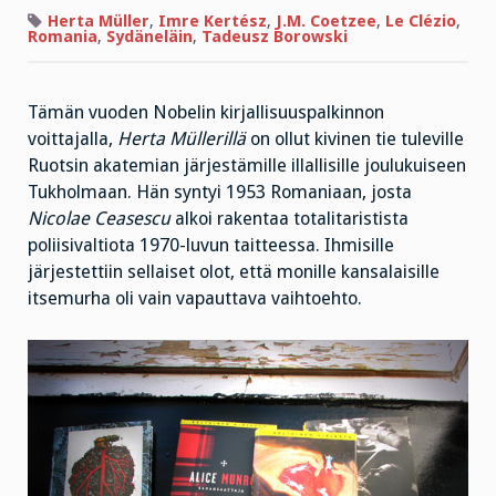
2009
Herta Müller
,
Imre Kertész
,
J.M. Coetzee
,
Le Clézio
,
Romania
,
Sydäneläin
,
Tadeusz Borowski
Tämän vuoden Nobelin kirjallisuuspalkinnon
voittajalla,
Herta Müllerillä
on ollut kivinen tie tuleville
Ruotsin akatemian järjestämille illallisille joulukuiseen
Tukholmaan. Hän syntyi 1953 Romaniaan, josta
Nicolae Ceasescu
alkoi rakentaa totalitaristista
poliisivaltiota 1970-luvun taitteessa. Ihmisille
järjestettiin sellaiset olot, että monille kansalaisille
itsemurha oli vain vapauttava vaihtoehto.