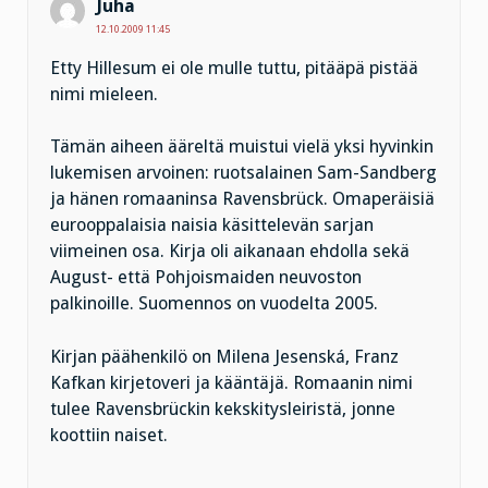
Juha
12.10.2009 11:45
Etty Hillesum ei ole mulle tuttu, pitääpä pistää
nimi mieleen.
Tämän aiheen ääreltä muistui vielä yksi hyvinkin
lukemisen arvoinen: ruotsalainen Sam-Sandberg
ja hänen romaaninsa Ravensbrück. Omaperäisiä
eurooppalaisia naisia käsittelevän sarjan
viimeinen osa. Kirja oli aikanaan ehdolla sekä
August- että Pohjoismaiden neuvoston
palkinoille. Suomennos on vuodelta 2005.
Kirjan päähenkilö on Milena Jesenská, Franz
Kafkan kirjetoveri ja kääntäjä. Romaanin nimi
tulee Ravensbrückin kekskitysleiristä, jonne
koottiin naiset.