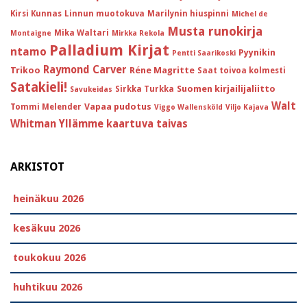
Kirsi Kunnas
Linnun muotokuva
Marilynin hiuspinni
Michel de
Musta runokirja
Mika Waltari
Montaigne
Mirkka Rekola
Palladium Kirjat
ntamo
Pyynikin
Pentti Saarikoski
Raymond Carver
Trikoo
Réne Magritte
Saat toivoa kolmesti
Satakieli!
Suomen kirjailijaliitto
Sirkka Turkka
Savukeidas
Walt
Vapaa pudotus
Tommi Melender
Viggo Wallensköld
Viljo Kajava
Whitman
Yllämme kaartuva taivas
ARKISTOT
heinäkuu 2026
kesäkuu 2026
toukokuu 2026
huhtikuu 2026