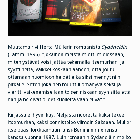
Muutama rivi Herta Müllerin romaanista
Sydäneläin
(Tammi 1996). ”Jokainen meistä mietti mielessään,
miten ystävät voisi jättää tekemällä itsemurhan. Ja
syytti heitä, vaikkei koskaan ääneen, että joutui
ottamaan huomioon heidät eikä siksi mennyt niin
pitkälle. Sitten jokainen muuttui omahyväiseksi ja
vieritti vaikenemisellaan toisen niskaan syyn siitä että
hän ja he eivät olleet kuolleita vaan elivät.”
Kirjassa ei hyvin käy. Neljästä nuoresta kaksi tekee
itsemurhan, kaksi ponnistelee viimein Saksaan. Müller
itse pääsi loikkaamaan länsi-Berliiniin miehensä
kanssa vuonna 1987. Luin romaanin Sydäneläin melko