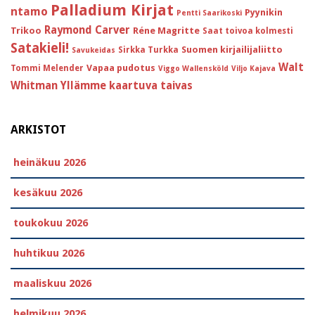
Palladium Kirjat
ntamo
Pyynikin
Pentti Saarikoski
Raymond Carver
Trikoo
Réne Magritte
Saat toivoa kolmesti
Satakieli!
Suomen kirjailijaliitto
Sirkka Turkka
Savukeidas
Walt
Vapaa pudotus
Tommi Melender
Viggo Wallensköld
Viljo Kajava
Whitman
Yllämme kaartuva taivas
ARKISTOT
heinäkuu 2026
kesäkuu 2026
toukokuu 2026
huhtikuu 2026
maaliskuu 2026
helmikuu 2026