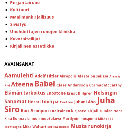
Perjantairuno
Kulttuuri
Maailmankirjallisuus
Sivistys
Unohdettujen runojen klinikka
Kuvataiteilijat
Kirjallinen estetiikka
AVAINSANAT
Aamulehti
Adolf Hitler
Akropolis
Alastalon salissa
Aleksis
Babel
Ateena
Claes Andersson
Cormac McCarthy
Kivi
Helsingin
Elämän tarkoitus
Enostone
Ernst Billgren
Juha
Sanomat
Idoli
Hesari
Juhani Aho
J.M. Coetzee
Siro
Kari Aronpuro
Keltainen kirjasto
Kirjallisuuden Nobel
Kirsi Kunnas
Linnun muotokuva
Marilynin hiuspinni
Michel de
Musta runokirja
Mika Waltari
Montaigne
Mirkka Rekola