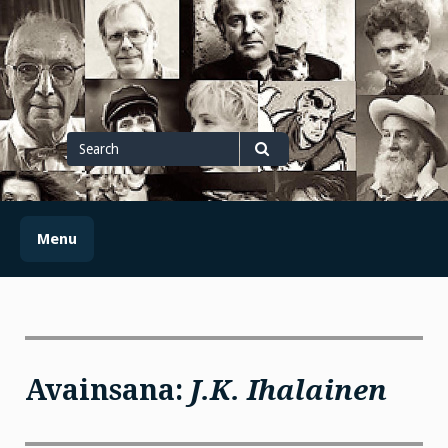
Skip
to
content
Search
for
Search
Menu
Avainsana:
J.K. Ihalainen