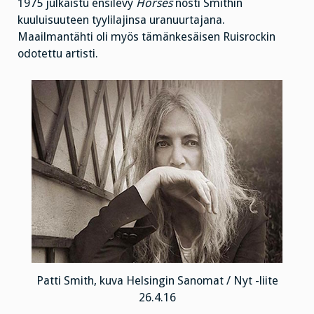
1975 julkaistu ensilevy
Horses
nosti Smithin
kuuluisuuteen tyylilajinsa uranuurtajana.
Maailmantähti oli myös tämänkesäisen Ruisrockin
odotettu artisti.
Patti Smith, kuva Helsingin Sanomat / Nyt -liite
26.4.16