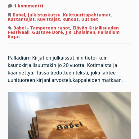
artikkeliin
1 kommentti
Babel
päivittää
Babel
,
Julkistuskutsu
,
Kulttuuritapahtumat
,
maailmantilanteen
Kustantajat
,
Kuvittajat
,
Runous
,
Uutiset
Babel - Tampereen runot
,
Elävän Kirjallisuuden
Festivaali
,
Gustave Doré
,
J.K. Ihalainen
,
Palladium
Kirjat
Palladium Kirjat on julkaissut niin tieto- kuin
kaunokirjallisuuttakin jo 20 vuotta. Kotimaista ja
käännettyä. Tässä tiedotteen teksti, joka lähtee
uunituoreen kirjani arvostelukappaleiden matkaan.