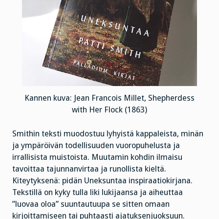
Kannen kuva: Jean Francois Millet, Shepherdess
with Her Flock (1863)
Smithin teksti muodostuu lyhyistä kappaleista, minän
ja ympäröivän todellisuuden vuoropuhelusta ja
irrallisista muistoista. Muutamin kohdin ilmaisu
tavoittaa tajunnanvirtaa ja runollista kieltä.
Kiteytyksenä: pidän Uneksuntaa inspiraatiokirjana.
Tekstillä on kyky tulla liki lukijaansa ja aiheuttaa
”luovaa oloa” suuntautuupa se sitten omaan
kirjoittamiseen tai puhtaasti ajatuksenjuoksuun.