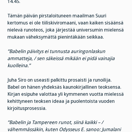
14.45.
Tämän päivän pirstaloituneen maailman Suuri
kertomus ei ole tiiliskiviromaani, vaan kaiken sisäänsä
nielevä runoteos, joka järjestää universumin mielensä
mukaan väheksymättä pienintäkään seikkaa.
”Babelin päivitys ei tunnusta auringonlaskun
ammatteja, / sen säkeissä mikään ei pidä vainajia
kuolleina.”
Juha Siro on useasti palkittu prosaisti ja runoilija.
Babel on hänen yhdeksäs kaunokirjallinen teoksensa.
Kirjan esipuhe valottaa yli kymmenen vuotta mielessä
kehittyneen teoksen ideaa ja puolentoista vuoden
kirjoitusprosessia.
”Babelin ja Tampereen runot, siinä kaikki – /
vähemmässäkin, kuten Odysseus E. sanoo: Jumalani