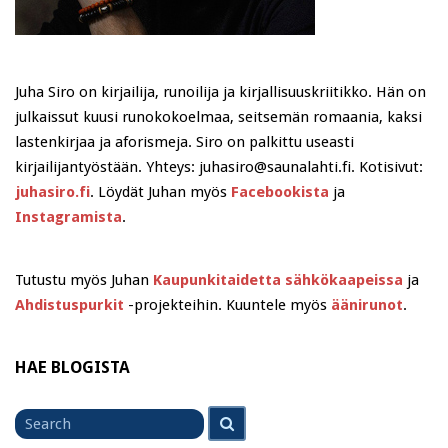
Juha Siro on kirjailija, runoilija ja kirjallisuuskriitikko. Hän on
julkaissut kuusi runokokoelmaa, seitsemän romaania, kaksi
lastenkirjaa ja aforismeja. Siro on palkittu useasti
kirjailijantyöstään. Yhteys: juhasiro@saunalahti.fi. Kotisivut:
juhasiro.fi
. Löydät Juhan myös
Facebookista
ja
Instagramista
.
Tutustu myös Juhan
Kaupunkitaidetta sähkökaapeissa
ja
Ahdistuspurkit
-projekteihin. Kuuntele myös
äänirunot
.
HAE BLOGISTA
Search
Search
for