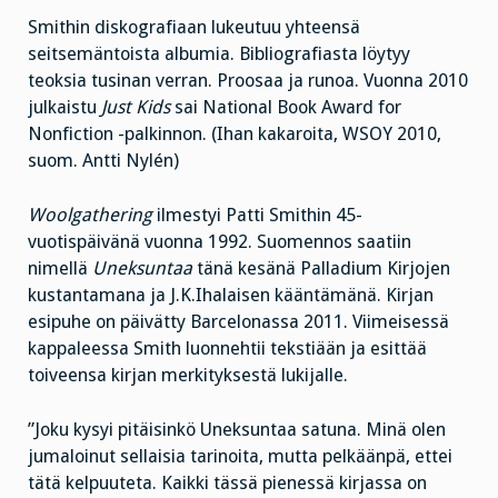
Smithin diskografiaan lukeutuu yhteensä
seitsemäntoista albumia. Bibliografiasta löytyy
teoksia tusinan verran. Proosaa ja runoa. Vuonna 2010
julkaistu
Just Kids
sai National Book Award for
Nonfiction -palkinnon. (Ihan kakaroita, WSOY 2010,
suom. Antti Nylén)
Woolgathering
ilmestyi Patti Smithin 45-
vuotispäivänä vuonna 1992. Suomennos saatiin
nimellä
Uneksuntaa
tänä kesänä Palladium Kirjojen
kustantamana ja J.K.Ihalaisen kääntämänä. Kirjan
esipuhe on päivätty Barcelonassa 2011. Viimeisessä
kappaleessa Smith luonnehtii tekstiään ja esittää
toiveensa kirjan merkityksestä lukijalle.
”Joku kysyi pitäisinkö Uneksuntaa satuna. Minä olen
jumaloinut sellaisia tarinoita, mutta pelkäänpä, ettei
tätä kelpuuteta. Kaikki tässä pienessä kirjassa on