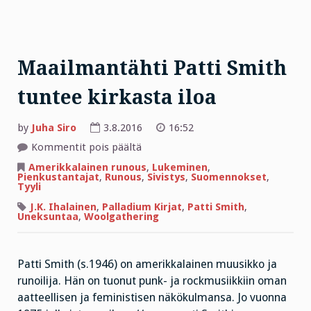
Maailmantähti Patti Smith
tuntee kirkasta iloa
by
Juha Siro
3.8.2016
16:52
artikkelissa
Kommentit pois päältä
Maailmantähti
Patti
Amerikkalainen runous
,
Lukeminen
,
Smith
Pienkustantajat
,
Runous
,
Sivistys
,
Suomennokset
,
tuntee
Tyyli
kirkasta
iloa
J.K. Ihalainen
,
Palladium Kirjat
,
Patti Smith
,
Uneksuntaa
,
Woolgathering
Patti Smith (s.1946) on amerikkalainen muusikko ja
runoilija. Hän on tuonut punk- ja rockmusiikkiin oman
aatteellisen ja feministisen näkökulmansa. Jo vuonna