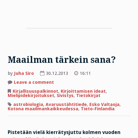
Maailman tärkein sana?
by
Juha Siro
30.12.2013
16:11
on
Leave a comment
Maailman
tärkein
Kirjallisuuspalkinnot
,
Kirjoittamisen ideat
,
sana?
Mielipidekirjoitukset
,
Sivistys
,
Tietokirjat
astrobiologia
,
Avaruustähtitiede
,
Esko Valtaoja
,
Kotona maailmankaikkeudessa
,
Tieto-Finlandia
Pistetään vielä kierrätysjuttu kolmen vuoden