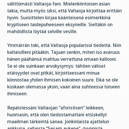
välittömästi Valtaoja-fani. Mielenkiintoisen asian
takia, mutta myös siksi, että Valtaoja kirjoittaa erittäin
hyvin. Suosittelen kirjaa käänteisenä esimerkkinä
kryptiseen taidepuheeseen eksyneille. Sieltäkin on
mahdollista löytää selville vesille.
Ymmärrän toki, että Valtaoja popularisoi tiedettä. Niin
kaltaisilleni pitääkin. Tajuan senkin, miten iso avaruus
hänen päähänsä mahtuu verrattuna omaan kallooni.
Se ei ole suinkaan arvokysymys: tähtien väliset
etäisyydet ovat pitkät, kirjoittaessani minua
kiinnostaa yhden ihmisen kokoinen suure. Eikä se ole
koskaan olemassa yksin, vaan aina suhteessa toiseen
ihmiseen.
Repäistessäni Valtaojan ”aforistisen” leikkeen,
huomasin, että olen tiedostamattani etsiskellyt
maailman tärkeintä sanaa. Jonkinlaista ajattelun
ankkuria, sellaista ”Sesam aukene” -tyyppistä.