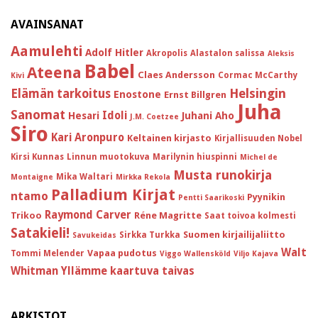
AVAINSANAT
Aamulehti
Adolf Hitler
Akropolis
Alastalon salissa
Aleksis
Babel
Ateena
Claes Andersson
Cormac McCarthy
Kivi
Helsingin
Elämän tarkoitus
Enostone
Ernst Billgren
Juha
Sanomat
Idoli
Hesari
Juhani Aho
J.M. Coetzee
Siro
Kari Aronpuro
Keltainen kirjasto
Kirjallisuuden Nobel
Kirsi Kunnas
Linnun muotokuva
Marilynin hiuspinni
Michel de
Musta runokirja
Mika Waltari
Montaigne
Mirkka Rekola
Palladium Kirjat
ntamo
Pyynikin
Pentti Saarikoski
Raymond Carver
Trikoo
Réne Magritte
Saat toivoa kolmesti
Satakieli!
Suomen kirjailijaliitto
Sirkka Turkka
Savukeidas
Walt
Vapaa pudotus
Tommi Melender
Viggo Wallensköld
Viljo Kajava
Whitman
Yllämme kaartuva taivas
ARKISTOT