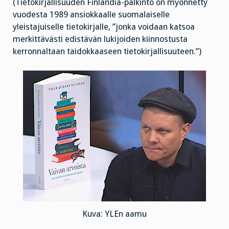
(Tietokirjallisuuden Finlandia-palkinto on myönnetty
vuodesta 1989 ansiokkaalle suomalaiselle
yleistajuiselle tietokirjalle, ”jonka voidaan katsoa
merkittävästi edistävän lukijoiden kiinnostusta
kerronnaltaan taidokkaaseen tietokirjallisuuteen.”)
Kuva: YLEn aamu