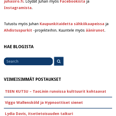
juhasiro.fi
. Löydät Juhan myös
Facebookista
ja
Instagramista
.
Tutustu myös Juhan
Kaupunkitaidetta sähkökaapeissa
ja
Ahdistuspurkit
-projekteihin. Kuuntele myös
äänirunot
.
HAE BLOGISTA
Search
Search
for
VIIMEISIMMÄT POSTAUKSET
TEEN KUTSU – TaoLinin runoissa kulttuurit kohtaavat
Viggo Wallensköld ja Hypnoottiset sienet
Lydia Davis, itsetietoisuuden taikuri