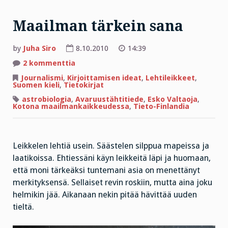
Maailman tärkein sana
by
Juha Siro
8.10.2010
14:39
artikkeliin
2 kommenttia
Maailman
tärkein
Journalismi
,
Kirjoittamisen ideat
,
Lehtileikkeet
,
sana
Suomen kieli
,
Tietokirjat
astrobiologia
,
Avaruustähtitiede
,
Esko Valtaoja
,
Kotona maailmankaikkeudessa
,
Tieto-Finlandia
Leikkelen lehtiä usein. Säästelen silppua mapeissa ja
laatikoissa. Ehtiessäni käyn leikkeitä läpi ja huomaan,
että moni tärkeäksi tuntemani asia on menettänyt
merkityksensä. Sellaiset revin roskiin, mutta aina joku
helmikin jää. Aikanaan nekin pitää hävittää uuden
tieltä.