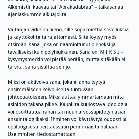
Alkemistin kaavaa tai ”Abrakadabraa” – taikasanaa
ajanlaskumme alkuajoilta.
Valtaojan virke on hieno, sille sopii miettiä sovelluksia
ja käyttökohteita rajattomasti. Siitä löytyy myös
etsimäni sana, joka on naamioitunut pieneksi ja
tavalliseksi kuin pölyhiukkanen. Sana on M I K S I –
kysymysmerkin voi pistää perään, mutta sitäkään ei
tarvita, sana sisältää sen jo.
Miksi on aktivoiva sana, joka ei anna tyytyä
ensimmäiseen kelvolliselta tuntuvaan
johtopäätökseen. Miksi auttaa ymmärtämään mitä
asioiden takana piilee. Kauniilta kuulostava ideologia
voi osoittautua rahan tai muun arvossapidetyn asian
ansaintalogiikaksi. Ihminen voi käyttäytyä oudosti ja
epäloogisesti peittäessään perimmäistä haluaan.
Useimmiten tiedostamattaan.