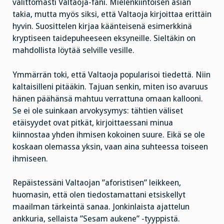
välittömästi Valtaoja-fani. Mielenkiintoisen asian
takia, mutta myös siksi, että Valtaoja kirjoittaa erittäin
hyvin. Suosittelen kirjaa käänteisenä esimerkkinä
kryptiseen taidepuheeseen eksyneille. Sieltäkin on
mahdollista löytää selville vesille.
Ymmärrän toki, että Valtaoja popularisoi tiedettä. Niin
kaltaisilleni pitääkin. Tajuan senkin, miten iso avaruus
hänen päähänsä mahtuu verrattuna omaan kallooni.
Se ei ole suinkaan arvokysymys: tähtien väliset
etäisyydet ovat pitkät, kirjoittaessani minua
kiinnostaa yhden ihmisen kokoinen suure. Eikä se ole
koskaan olemassa yksin, vaan aina suhteessa toiseen
ihmiseen.
Repäistessäni Valtaojan ”aforistisen” leikkeen,
huomasin, että olen tiedostamattani etsiskellyt
maailman tärkeintä sanaa. Jonkinlaista ajattelun
ankkuria, sellaista ”Sesam aukene” -tyyppistä.