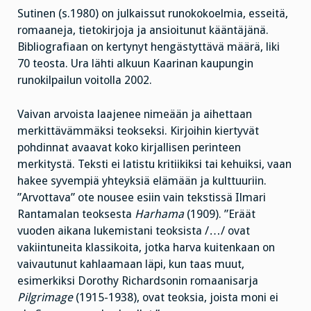
Sutinen (s.1980) on julkaissut runokokoelmia, esseitä,
romaaneja, tietokirjoja ja ansioitunut kääntäjänä.
Bibliografiaan on kertynyt hengästyttävä määrä, liki
70 teosta. Ura lähti alkuun Kaarinan kaupungin
runokilpailun voitolla 2002.
Vaivan arvoista laajenee nimeään ja aihettaan
merkittävämmäksi teokseksi. Kirjoihin kiertyvät
pohdinnat avaavat koko kirjallisen perinteen
merkitystä. Teksti ei latistu kritiikiksi tai kehuiksi, vaan
hakee syvempiä yhteyksiä elämään ja kulttuuriin.
”Arvottava” ote nousee esiin vain tekstissä Ilmari
Rantamalan teoksesta
Harhama
(1909). ”Eräät
vuoden aikana lukemistani teoksista /…/ ovat
vakiintuneita klassikoita, jotka harva kuitenkaan on
vaivautunut kahlaamaan läpi, kun taas muut,
esimerkiksi Dorothy Richardsonin romaanisarja
Pilgrimage
(1915-1938), ovat teoksia, joista moni ei