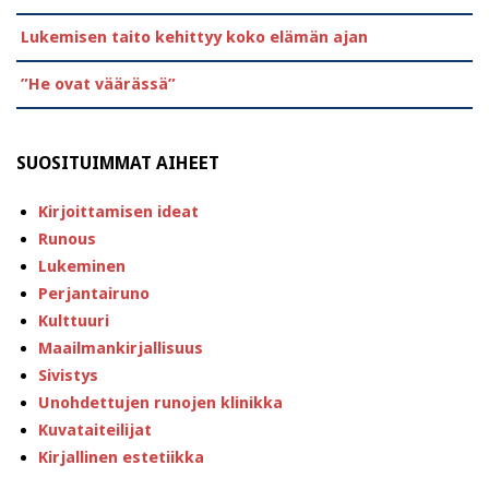
Lukemisen taito kehittyy koko elämän ajan
”He ovat väärässä”
SUOSITUIMMAT AIHEET
Kirjoittamisen ideat
Runous
Lukeminen
Perjantairuno
Kulttuuri
Maailmankirjallisuus
Sivistys
Unohdettujen runojen klinikka
Kuvataiteilijat
Kirjallinen estetiikka