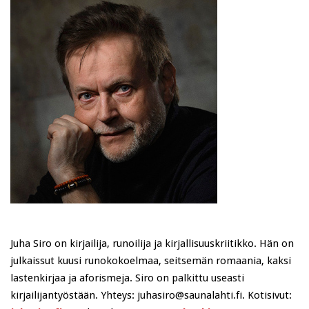
Juha Siro on kirjailija, runoilija ja kirjallisuuskriitikko. Hän on
julkaissut kuusi runokokoelmaa, seitsemän romaania, kaksi
lastenkirjaa ja aforismeja. Siro on palkittu useasti
kirjailijantyöstään. Yhteys: juhasiro@saunalahti.fi. Kotisivut: