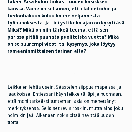
takaa. Aika kuluu tiukasti uuden käsisksen
kanssa. Vaihe on sellainen, että lähdetöihin ja
tiedonhakuun kuluu kolme neljännestä
työpanoksesta. Ja tietysti koko ajan on kysyttävä
Miksi? Mikä on niin tärkeä teema, että sen
parissa pitää puuhata puolitoista vuotta? Mikä
on se suurempi viesti tai kysymys, joka löytyy
romaaninmittaisen tarinan alta?
……………………………………………………………
…………………………………..
Leikkelen lehtiä usein. Säästelen silppua mapeissa ja
laatikoissa. Ehtiessäni käyn leikkeitä läpi ja huomaan,
että moni tärkeäksi tuntemani asia on menettänyt
merkityksensä. Sellaiset revin roskiin, mutta aina joku
helmikin jää. Aikanaan nekin pitää hävittää uuden
tieltä.