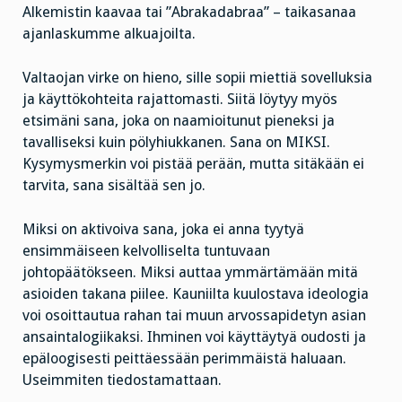
Alkemistin kaavaa tai ”Abrakadabraa” – taikasanaa
ajanlaskumme alkuajoilta.
Valtaojan virke on hieno, sille sopii miettiä sovelluksia
ja käyttökohteita rajattomasti. Siitä löytyy myös
etsimäni sana, joka on naamioitunut pieneksi ja
tavalliseksi kuin pölyhiukkanen. Sana on MIKSI.
Kysymysmerkin voi pistää perään, mutta sitäkään ei
tarvita, sana sisältää sen jo.
Miksi on aktivoiva sana, joka ei anna tyytyä
ensimmäiseen kelvolliselta tuntuvaan
johtopäätökseen. Miksi auttaa ymmärtämään mitä
asioiden takana piilee. Kauniilta kuulostava ideologia
voi osoittautua rahan tai muun arvossapidetyn asian
ansaintalogiikaksi. Ihminen voi käyttäytyä oudosti ja
epäloogisesti peittäessään perimmäistä haluaan.
Useimmiten tiedostamattaan.