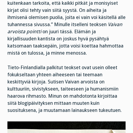
kuitenkaan tarkoita, että kaikki pitkät ja monisyiset
kirjat olisi tehty vain siitä syystä. On aiheita ja
ihmisenä olemisen puolia, joita ei vain voi käsitellä alle
tuhannessa sivussa.” Minulle itselleni teoksen
Vaivan
arvoista pointti
on juuri tässä. Elämän ja
kirjallisuuden kantista on joskus hyvä pysähtyä
katsomaan taaksepäin, jotta voisi koettaa hahmottaa
mistä on tulossa, ja minne menossa.
Tieto-Finlandialla palkitut teokset ovat usein olleet
fokukseltaan yhteen aiheeseen tai teemaan
keskittyviä kirjoja. Sutisen Vaivan arvoista on
kulttuuriin, sivistykseen, taiteeseen ja humanismiin
haarova rihmasto. Minun on mahdotonta kirjoittaa
siitä blogipäivityksen mittaan muuten kuin
suosituksena, ja muutamaan lainaukseen tukeutuen.