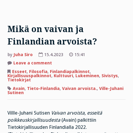
Mikä on vaivan ja
Finlandian arvoista?
by
Juha Siro
15.4.2023
15:41
on
Leave a comment
Mikä
on
Esseet
,
Filosofia
,
Finlandiapalkinnot
,
vaivan
Kirjallisuuspalkinnot
,
Kulttuuri
,
Lukeminen
,
Sivistys
,
ja
Tietokirjat
Finlandian
arvoista?
Avain
,
Tieto-Finlandia
,
Vaivan arvoista.
,
Ville-Juhani
Sutinen
Villle-Juhani Sutisen
Vaivan arvoista, esseitä
poikkeuskirjallisuudesta
(Avain) palkittiin
Tietokirjallisuuden Finlandialla 2022.