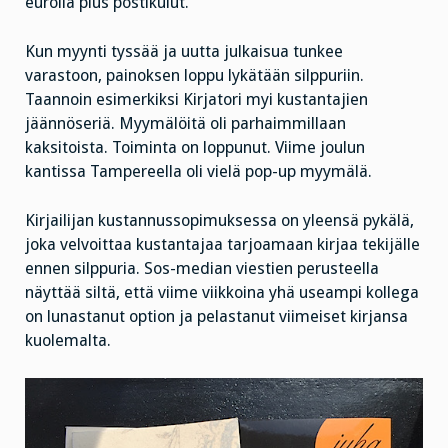
eurolla plus postikulut.
Kun myynti tyssää ja uutta julkaisua tunkee
varastoon, painoksen loppu lykätään silppuriin.
Taannoin esimerkiksi Kirjatori myi kustantajien
jäännöseriä. Myymälöitä oli parhaimmillaan
kaksitoista. Toiminta on loppunut. Viime joulun
kantissa Tampereella oli vielä pop-up myymälä.
Kirjailijan kustannussopimuksessa on yleensä pykälä,
joka velvoittaa kustantajaa tarjoamaan kirjaa tekijälle
ennen silppuria. Sos-median viestien perusteella
näyttää siltä, että viime viikkoina yhä useampi kollega
on lunastanut option ja pelastanut viimeiset kirjansa
kuolemalta.