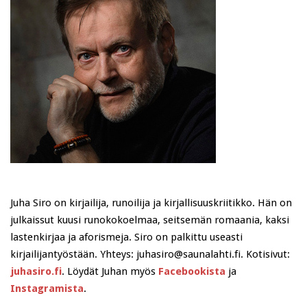
Juha Siro on kirjailija, runoilija ja kirjallisuuskriitikko. Hän on
julkaissut kuusi runokokoelmaa, seitsemän romaania, kaksi
lastenkirjaa ja aforismeja. Siro on palkittu useasti
kirjailijantyöstään. Yhteys: juhasiro@saunalahti.fi. Kotisivut:
juhasiro.fi
. Löydät Juhan myös
Facebookista
ja
Instagramista
.