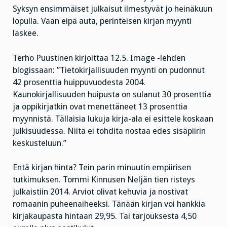
Syksyn ensimmäiset julkaisut ilmestyvät jo heinäkuun
lopulla. Vaan eipä auta, perinteisen kirjan myynti
laskee.
Terho Puustinen kirjoittaa 12.5. Image -lehden
blogissaan: ”Tietokirjallisuuden myynti on pudonnut
42 prosenttia huippuvuodesta 2004.
Kaunokirjallisuuden huipusta on sulanut 30 prosenttia
ja oppikirjatkin ovat menettäneet 13 prosenttia
myynnistä. Tällaisia lukuja kirja-ala ei esittele koskaan
julkisuudessa. Niitä ei tohdita nostaa edes sisäpiirin
keskusteluun.”
Entä kirjan hinta? Tein parin minuutin empiirisen
tutkimuksen. Tommi Kinnusen Neljän tien risteys
julkaistiin 2014. Arviot olivat kehuvia ja nostivat
romaanin puheenaiheeksi. Tänään kirjan voi hankkia
kirjakaupasta hintaan 29,95. Tai tarjouksesta 4,50