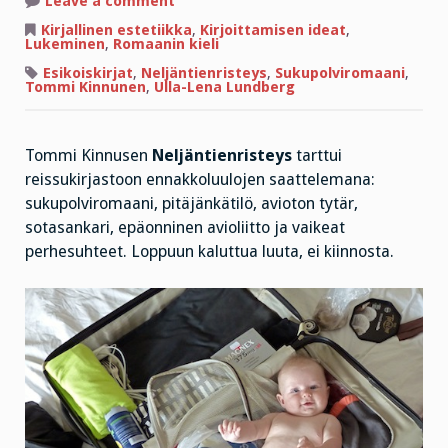
Leave a comment
Luulin,
ettei
Kirjallinen estetiikka
,
Kirjoittamisen ideat
,
kiinnosta
Lukeminen
,
Romaanin kieli
–
olin
Esikoiskirjat
,
Neljäntienristeys
,
Sukupolviromaani
,
väärässä
Tommi Kinnunen
,
Ulla-Lena Lundberg
Tommi Kinnusen
Neljäntienristeys
tarttui
reissukirjastoon ennakkoluulojen saattelemana:
sukupolviromaani, pitäjänkätilö, avioton tytär,
sotasankari, epäonninen avioliitto ja vaikeat
perhesuhteet. Loppuun kaluttua luuta, ei kiinnosta.