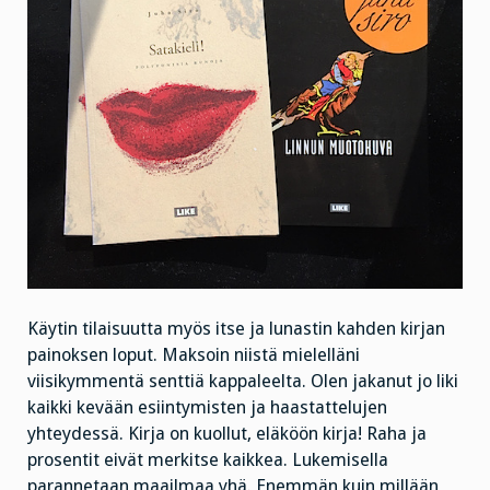
Käytin tilaisuutta myös itse ja lunastin kahden kirjan
painoksen loput. Maksoin niistä mielelläni
viisikymmentä senttiä kappaleelta. Olen jakanut jo liki
kaikki kevään esiintymisten ja haastattelujen
yhteydessä. Kirja on kuollut, eläköön kirja! Raha ja
prosentit eivät merkitse kaikkea. Lukemisella
parannetaan maailmaa yhä. Enemmän kuin millään