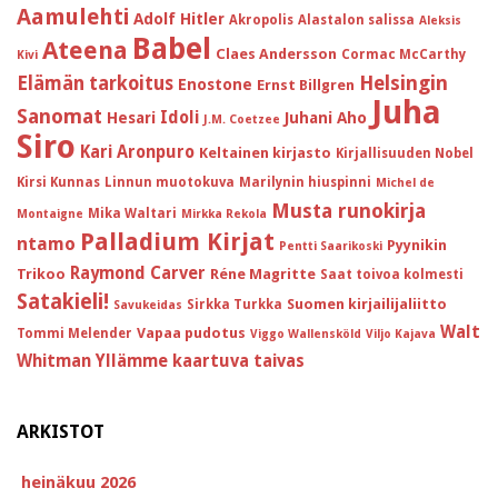
Aamulehti
Adolf Hitler
Akropolis
Alastalon salissa
Aleksis
Babel
Ateena
Claes Andersson
Cormac McCarthy
Kivi
Helsingin
Elämän tarkoitus
Enostone
Ernst Billgren
Juha
Sanomat
Idoli
Hesari
Juhani Aho
J.M. Coetzee
Siro
Kari Aronpuro
Keltainen kirjasto
Kirjallisuuden Nobel
Kirsi Kunnas
Linnun muotokuva
Marilynin hiuspinni
Michel de
Musta runokirja
Mika Waltari
Montaigne
Mirkka Rekola
Palladium Kirjat
ntamo
Pyynikin
Pentti Saarikoski
Raymond Carver
Trikoo
Réne Magritte
Saat toivoa kolmesti
Satakieli!
Suomen kirjailijaliitto
Sirkka Turkka
Savukeidas
Walt
Vapaa pudotus
Tommi Melender
Viggo Wallensköld
Viljo Kajava
Whitman
Yllämme kaartuva taivas
ARKISTOT
heinäkuu 2026