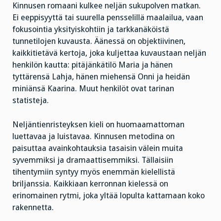
Kinnusen romaani kulkee neljän sukupolven matkan.
Ei eeppisyyttä tai suurella pensselillä maalailua, vaan
fokusointia yksityiskohtiin ja tarkkanäköistä
tunnetilojen kuvausta. Äänessä on objektiivinen,
kaikkitietävä kertoja, joka kuljettaa kuvaustaan neljän
henkilön kautta: pitäjänkätilö Maria ja hänen
tyttärensä Lahja, hänen miehensä Onni ja heidän
miniänsä Kaarina. Muut henkilöt ovat tarinan
statisteja.
Neljäntienristeyksen kieli on huomaamattoman
luettavaa ja luistavaa. Kinnusen metodina on
paisuttaa avainkohtauksia tasaisin välein muita
syvemmiksi ja dramaattisemmiksi. Tällaisiin
tihentymiin syntyy myös enemmän kielellistä
briljanssia. Kaikkiaan kerronnan kielessä on
erinomainen rytmi, joka yltää lopulta kattamaan koko
rakennetta.