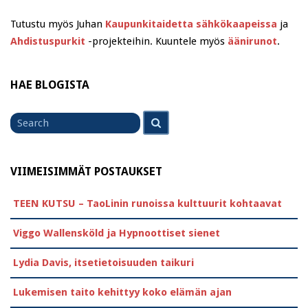
Tutustu myös Juhan
Kaupunkitaidetta sähkökaapeissa
ja
Ahdistuspurkit
-projekteihin. Kuuntele myös
äänirunot
.
HAE BLOGISTA
Search
Search
for
VIIMEISIMMÄT POSTAUKSET
TEEN KUTSU – TaoLinin runoissa kulttuurit kohtaavat
Viggo Wallensköld ja Hypnoottiset sienet
Lydia Davis, itsetietoisuuden taikuri
Lukemisen taito kehittyy koko elämän ajan