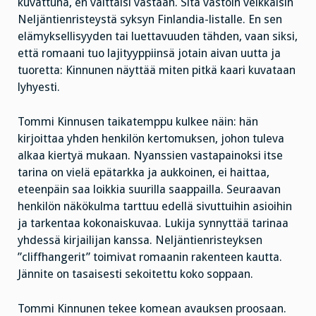
kuvattuna, en väittäisi vastaan. Sitä vastoin veikkaisin
Neljäntienristeystä syksyn Finlandia-listalle. En sen
elämyksellisyyden tai luettavuuden tähden, vaan siksi,
että romaani tuo lajityyppiinsä jotain aivan uutta ja
tuoretta: Kinnunen näyttää miten pitkä kaari kuvataan
lyhyesti.
Tommi Kinnusen taikatemppu kulkee näin: hän
kirjoittaa yhden henkilön kertomuksen, johon tuleva
alkaa kiertyä mukaan. Nyanssien vastapainoksi itse
tarina on vielä epätarkka ja aukkoinen, ei haittaa,
eteenpäin saa loikkia suurilla saappailla. Seuraavan
henkilön näkökulma tarttuu edellä sivuttuihin asioihin
ja tarkentaa kokonaiskuvaa. Lukija synnyttää tarinaa
yhdessä kirjailijan kanssa. Neljäntienristeyksen
”cliffhangerit” toimivat romaanin rakenteen kautta.
Jännite on tasaisesti sekoitettu koko soppaan.
Tommi Kinnunen tekee komean avauksen proosaan.