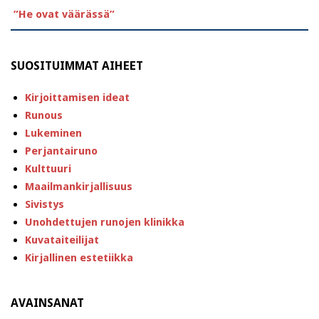
”He ovat väärässä”
SUOSITUIMMAT AIHEET
Kirjoittamisen ideat
Runous
Lukeminen
Perjantairuno
Kulttuuri
Maailmankirjallisuus
Sivistys
Unohdettujen runojen klinikka
Kuvataiteilijat
Kirjallinen estetiikka
AVAINSANAT