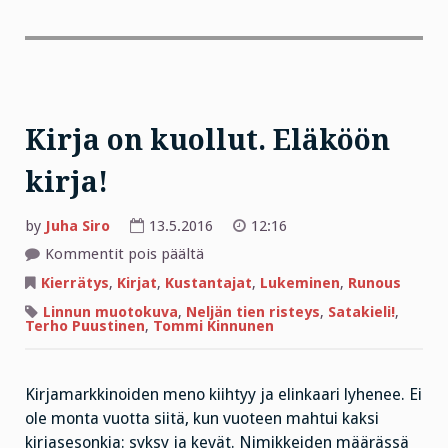
Kirja on kuollut. Eläköön
kirja!
by
Juha Siro
13.5.2016
12:16
artikkelissa
Kommentit pois päältä
Kirja
on
Kierrätys
,
Kirjat
,
Kustantajat
,
Lukeminen
,
Runous
kuollut.
Eläköön
Linnun muotokuva
,
Neljän tien risteys
,
Satakieli!
,
kirja!
Terho Puustinen
,
Tommi Kinnunen
Kirjamarkkinoiden meno kiihtyy ja elinkaari lyhenee. Ei
ole monta vuotta siitä, kun vuoteen mahtui kaksi
kirjasesonkia: syksy ja kevät. Nimikkeiden määrässä