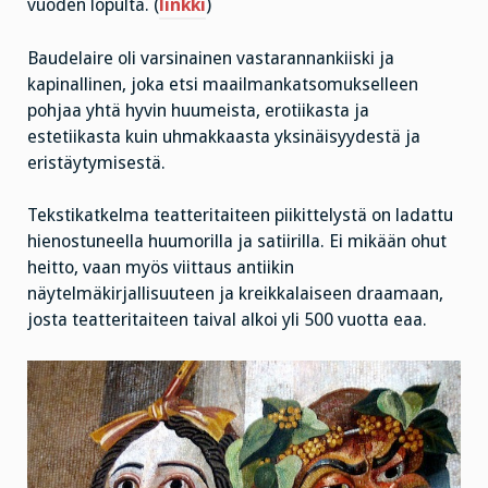
vuoden lopulta. (
linkki
)
Baudelaire oli varsinainen vastarannankiiski ja
kapinallinen, joka etsi maailmankatsomukselleen
pohjaa yhtä hyvin huumeista, erotiikasta ja
estetiikasta kuin uhmakkaasta yksinäisyydestä ja
eristäytymisestä.
Tekstikatkelma teatteritaiteen piikittelystä on ladattu
hienostuneella huumorilla ja satiirilla. Ei mikään ohut
heitto, vaan myös viittaus antiikin
näytelmäkirjallisuuteen ja kreikkalaiseen draamaan,
josta teatteritaiteen taival alkoi yli 500 vuotta eaa.