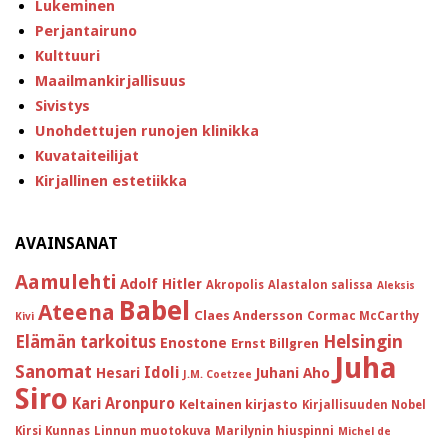
Lukeminen
Perjantairuno
Kulttuuri
Maailmankirjallisuus
Sivistys
Unohdettujen runojen klinikka
Kuvataiteilijat
Kirjallinen estetiikka
AVAINSANAT
Aamulehti
Adolf Hitler
Akropolis
Alastalon salissa
Aleksis
Babel
Ateena
Claes Andersson
Cormac McCarthy
Kivi
Helsingin
Elämän tarkoitus
Enostone
Ernst Billgren
Juha
Sanomat
Idoli
Hesari
Juhani Aho
J.M. Coetzee
Siro
Kari Aronpuro
Keltainen kirjasto
Kirjallisuuden Nobel
Kirsi Kunnas
Linnun muotokuva
Marilynin hiuspinni
Michel de