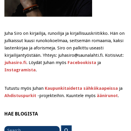
Juha Siro on kirjailija, runoilija ja kirjallisuuskriitikko. Hän on
julkaissut kuusi runokokoelmaa, seitsemän romaania, kaksi
lastenkirjaa ja aforismeja. Siro on palkittu useasti
kirjailijantyöstään. Yhteys: juhasiro@saunalahti.fi. Kotisivut:
juhasiro.fi
. Löydät Juhan myös
Facebookista
ja
Instagramista
.
Tutustu myös Juhan
Kaupunkitaidetta sähkökaapeissa
ja
Ahdistuspurkit
-projekteihin. Kuuntele myös
äänirunot
.
HAE BLOGISTA
Search
Search