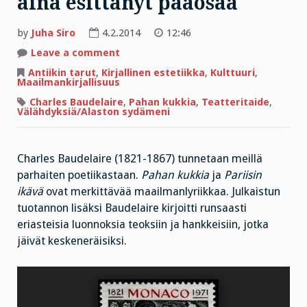
aina esittänyt pääosaa
by
Juha Siro
4.2.2014
12:46
on
Leave a comment
Teatterissa
kattokruunu
Antiikin tarut
,
Kirjallinen estetiikka
,
Kulttuuri
,
on
Maailmankirjallisuus
aina
esittänyt
Charles Baudelaire
,
Pahan kukkia
,
Teatteritaide
,
pääosaa
Välähdyksiä/Alaston sydämeni
Charles Baudelaire (1821-1867) tunnetaan meillä
parhaiten poetiikastaan.
Pahan kukkia
ja
Pariisin
ikävä
ovat merkittävää maailmanlyriikkaa. Julkaistun
tuotannon lisäksi Baudelaire kirjoitti runsaasti
eriasteisia luonnoksia teoksiin ja hankkeisiin, jotka
jäivät keskeneräisiksi.