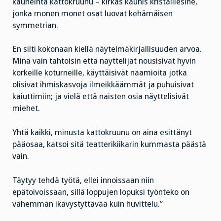
kauneinta kattokruunu – kirkas kaunis kristalliesine,
jonka monen monet osat luovat kehämäisen
symmetrian.
En silti kokonaan kiellä näytelmäkirjallisuuden arvoa.
Minä vain tahtoisin että näyttelijät nousisivat hyvin
korkeille koturneille, käyttäisivät naamioita jotka
olisivat ihmiskasvoja ilmeikkäämmät ja puhuisivat
kaiuttimiin; ja vielä että naisten osia näyttelisivät
miehet.
Yhtä kaikki, minusta kattokruunu on aina esittänyt
pääosaa, katsoi sitä teatterikiikarin kummasta päästä
vain.
Täytyy tehdä työtä, ellei innoissaan niin
epätoivoissaan, sillä loppujen lopuksi työnteko on
vähemmän ikävystyttävää kuin huvittelu.”