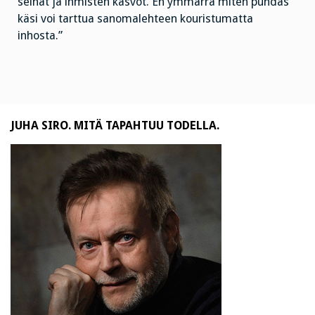
seinät ja ihmisten kasvot. En ymmärrä miten puhdas
käsi voi tarttua sanomalehteen kouristumatta
inhosta.”
JUHA SIRO. MITÄ TAPAHTUU TODELLA.