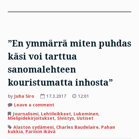
”En ymmärrä miten puhdas
käsi voi tarttua
sanomalehteen
kouristumatta inhosta”
by
Juha Siro
17.3.2017
12:01
on
Leave a comment
”En
ymmärrä
Journalismi
,
Lehtileikkeet
,
Lukeminen
,
miten
Mielipidekirjoitukset
,
Sivistys
,
Uutiset
puhdas
käsi
Alaston sydämeni
,
Charles Baudelaire
,
Pahan
voi
kukkia
,
Pariisin ikävä
tarttua