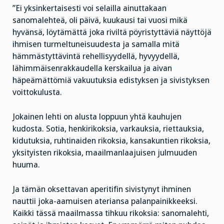
”Ei yksinkertaisesti voi selailla ainuttakaan
sanomalehteä, oli päivä, kuukausi tai vuosi mikä
hyvänsä, löytämättä joka riviltä pöyristyttäviä näyttöjä
ihmisen turmeltuneisuudesta ja samalla mitä
hämmästyttävintä rehellisyydellä, hyvyydellä,
lähimmäisenrakkaudella kerskailua ja aivan
häpeämättömiä vakuutuksia edistyksen ja sivistyksen
voittokulusta.
Jokainen lehti on alusta loppuun yhtä kauhujen
kudosta. Sotia, henkirikoksia, varkauksia, riettauksia,
kidutuksia, ruhtinaiden rikoksia, kansakuntien rikoksia,
yksityisten rikoksia, maailmanlaajuisen julmuuden
huuma.
Ja tämän oksettavan aperitifin sivistynyt ihminen
nauttii joka-aamuisen ateriansa palanpainikkeeksi.
Kaikki tässä maailmassa tihkuu rikoksia: sanomalehti,