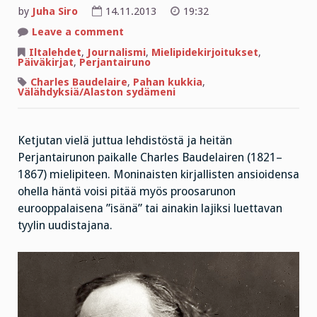
by
Juha Siro
14.11.2013
19:32
on
Leave a comment
”Pöyristyttäviä
näyttöjä
Iltalehdet
,
Journalismi
,
Mielipidekirjoitukset
,
ihmisen
Päiväkirjat
,
Perjantairuno
turmeltuneisuudesta”
Charles Baudelaire
,
Pahan kukkia
,
Välähdyksiä/Alaston sydämeni
Ketjutan vielä juttua lehdistöstä ja heitän
Perjantairunon paikalle Charles Baudelairen (1821–
1867) mielipiteen. Moninaisten kirjallisten ansioidensa
ohella häntä voisi pitää myös proosarunon
eurooppalaisena ”isänä” tai ainakin lajiksi luettavan
tyylin uudistajana.