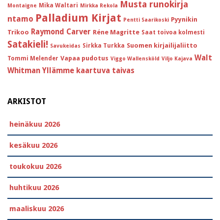
Musta runokirja
Mika Waltari
Montaigne
Mirkka Rekola
Palladium Kirjat
ntamo
Pyynikin
Pentti Saarikoski
Raymond Carver
Trikoo
Réne Magritte
Saat toivoa kolmesti
Satakieli!
Suomen kirjailijaliitto
Sirkka Turkka
Savukeidas
Walt
Vapaa pudotus
Tommi Melender
Viggo Wallensköld
Viljo Kajava
Whitman
Yllämme kaartuva taivas
ARKISTOT
heinäkuu 2026
kesäkuu 2026
toukokuu 2026
huhtikuu 2026
maaliskuu 2026