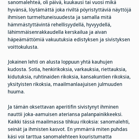
sanomalehteä, oli päivä, kuukausi tai vuosi mikä
hyvänsä, löytämättä joka riviltä pöyristyttäviä näyttöjä
ihmisen turmeltuneisuudesta ja samalla mitä
hämmästyttävintä rehellisyydellä, hyvyydellä,
lähimmäisenrakkaudella kerskailua ja aivan
häpeämättömiä vakuutuksia edistyksen ja sivistyksen
voittokulusta.
Jokainen lehti on alusta loppuun yhtä kauhujen
kudosta. Sotia, henkirikoksia, varkauksia, riettauksia,
kidutuksia, ruhtinaiden rikoksia, kansakuntien rikoksia,
yksityisten rikoksia, maailmanlaajuisen julmuuden
huuma.
Ja tämän oksettavan aperitifin sivistynyt ihminen
nauttii joka-aamuisen ateriansa palanpainikkeeksi.
Kaikki tässä maailmassa tihkuu rikoksia: sanomalehti,
seinät ja ihmisten kasvot. En ymmärrä miten puhdas
käsi voi tarttua sanomalehteen kouristumatta