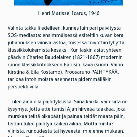
Henri Matisse: Icarus, 1946
Valinta takkuili edelleen, kunnes luin pari päivitystä
SOS-mediasta: ensimmäisessä esiteltiin kuvan kera
juhannuksen viinivarastoa, toisessa toivottiin lyhyttä
klassikkolukemista kesäksi. Kun laskin asiat yhteen,
päädyin Charles Baudelairen (1821-1867) modernin
runon klassikkoteokseen Pariisin ikävä (suom. Väinö
Kirstinä & Eila Kostamo). Proosaruno PÄIHTYKÄÄ,
tarjoaa intohimoista asennetta pidemmälläkin
perspektiivillä.
”Tulee aina olla päihdyksissä. Siinä kaikki: vain siitä on
kysymys. Jotta ette tuntisi Ajan hirveää taakkaa, joka
murskaa teiltä olkapäät ja painaa teidät maata päin,
teidän tulee päihtyä kaiken aikaa. Mutta mistä?
Viinistä, runoudesta tai hyveestä, mielenne mukaan.