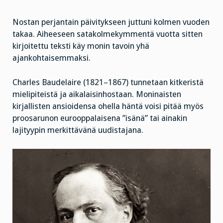
sanomalehteen
kouristumatta
inhosta”
Nostan perjantain päivitykseen juttuni kolmen vuoden
takaa. Aiheeseen satakolmekymmentä vuotta sitten
kirjoitettu teksti käy monin tavoin yhä
ajankohtaisemmaksi.
Charles Baudelaire (1821–1867) tunnetaan kitkeristä
mielipiteistä ja aikalaisinhostaan. Moninaisten
kirjallisten ansioidensa ohella häntä voisi pitää myös
proosarunon eurooppalaisena ”isänä” tai ainakin
lajityypin merkittävänä uudistajana.