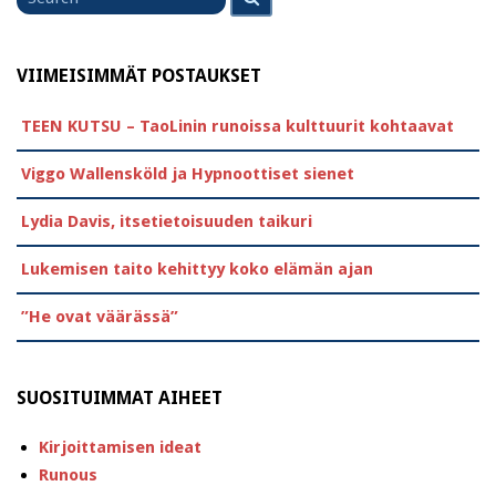
for
VIIMEISIMMÄT POSTAUKSET
TEEN KUTSU – TaoLinin runoissa kulttuurit kohtaavat
Viggo Wallensköld ja Hypnoottiset sienet
Lydia Davis, itsetietoisuuden taikuri
Lukemisen taito kehittyy koko elämän ajan
”He ovat väärässä”
SUOSITUIMMAT AIHEET
Kirjoittamisen ideat
Runous