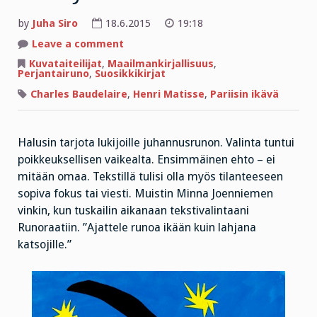
by
Juha Siro
18.6.2015
19:18
on
Leave a comment
Päihtykää
lakkaamatta
Kuvataiteilijat
,
Maailmankirjallisuus
,
Perjantairuno
,
Suosikkikirjat
Charles Baudelaire
,
Henri Matisse
,
Pariisin ikävä
Halusin tarjota lukijoille juhannusrunon. Valinta tuntui
poikkeuksellisen vaikealta. Ensimmäinen ehto – ei
mitään omaa. Tekstillä tulisi olla myös tilanteeseen
sopiva fokus tai viesti. Muistin Minna Joenniemen
vinkin, kun tuskailin aikanaan tekstivalintaani
Runoraatiin. ”Ajattele runoa ikään kuin lahjana
katsojille.”