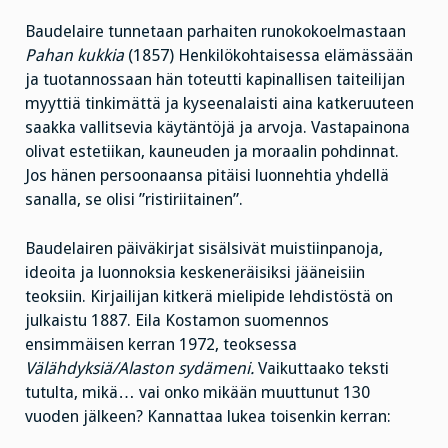
Baudelaire tunnetaan parhaiten runokokoelmastaan
Pahan kukkia
(1857) Henkilökohtaisessa elämässään
ja tuotannossaan hän toteutti kapinallisen taiteilijan
myyttiä tinkimättä ja kyseenalaisti aina katkeruuteen
saakka vallitsevia käytäntöjä ja arvoja. Vastapainona
olivat estetiikan, kauneuden ja moraalin pohdinnat.
Jos hänen persoonaansa pitäisi luonnehtia yhdellä
sanalla, se olisi ”ristiriitainen”.
Baudelairen päiväkirjat sisälsivät muistiinpanoja,
ideoita ja luonnoksia keskeneräisiksi jääneisiin
teoksiin. Kirjailijan kitkerä mielipide lehdistöstä on
julkaistu 1887. Eila Kostamon suomennos
ensimmäisen kerran 1972, teoksessa
Välähdyksiä/Alaston sydämeni.
Vaikuttaako teksti
tutulta, mikä… vai onko mikään muuttunut 130
vuoden jälkeen? Kannattaa lukea toisenkin kerran: