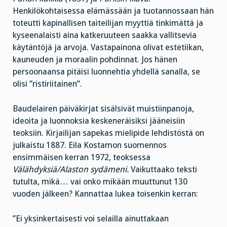
Henkilökohtaisessa elämässään ja tuotannossaan hän
toteutti kapinallisen taiteilijan myyttiä tinkimättä ja
kyseenalaisti aina katkeruuteen saakka vallitsevia
käytäntöjä ja arvoja. Vastapainona olivat estetiikan,
kauneuden ja moraalin pohdinnat. Jos hänen
persoonaansa pitäisi luonnehtia yhdellä sanalla, se
olisi ”ristiriitainen”.
Baudelairen päiväkirjat sisälsivät muistiinpanoja,
ideoita ja luonnoksia keskeneräisiksi jääneisiin
teoksiin. Kirjailijan sapekas mielipide lehdistöstä on
julkaistu 1887. Eila Kostamon suomennos
ensimmäisen kerran 1972, teoksessa
Välähdyksiä/Alaston sydämeni.
Vaikuttaako teksti
tutulta, mikä… vai onko mikään muuttunut 130
vuoden jälkeen? Kannattaa lukea toisenkin kerran:
”Ei yksinkertaisesti voi selailla ainuttakaan