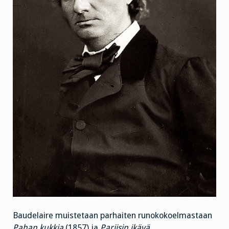
Baudelaire muistetaan parhaiten runokokoelmastaan
Pahan kukkia
(1857) ja
Pariisin ikävä
.