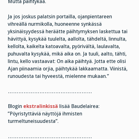
Mutta päihtykää.
Ja jos joskus palatsin portailla, ojanpientareen
vihreällä nurmikolla, huoneenne synkässä
yksinäisyydessä heräätte päihtymyksen laskettua tai
hävittyä, kysykää tuulelta, aallolta, tähdeltä, linnulta,
kellolta, kaikelta katoavalta, pyörivältä, laulavalta,
puhuvalta kysykää, mikä aika on. Ja tuuli, aalto, tähti,
lintu, kello vastaavat: On aika päihtyä. Jotta ette olisi
Ajan piinaamia orjia, päihtykää lakkaamatta. Viinistä,
runoudesta tai hyveestä, mielenne mukaan.”
…………………………………………
Blogin
ekstralinkissä
lisää Baudelairea:
”Pöyristyttäviä näyttöjä ihmisten
turmeltuneisuudesta”.
…………………………………………