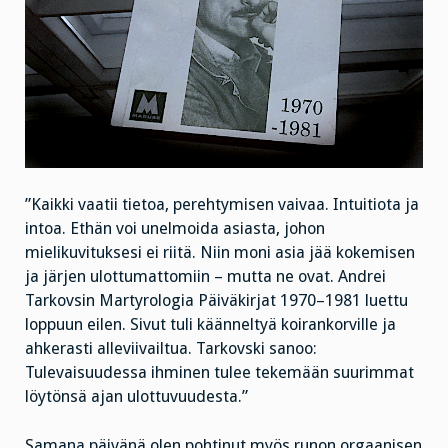
”Kaikki vaatii tietoa, perehtymisen vaivaa. Intuitiota ja
intoa. Ethän voi unelmoida asiasta, johon
mielikuvituksesi ei riitä. Niin moni asia jää kokemisen
ja järjen ulottumattomiin – mutta ne ovat. Andrei
Tarkovsin Martyrologia Päiväkirjat 1970–1981 luettu
loppuun eilen. Sivut tuli käänneltyä koirankorville ja
ahkerasti alleviivailtua. Tarkovski sanoo:
Tulevaisuudessa ihminen tulee tekemään suurimmat
löytönsä ajan ulottuvuudesta.”
Samana päivänä olen pohtinut myös runon orgaanisen