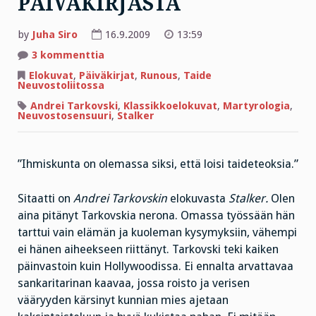
PÄIVÄKIRJASTA
by
Juha Siro
16.9.2009
13:59
artikkeliin
3 kommenttia
RIVEJÄ
NERON
Elokuvat
,
Päiväkirjat
,
Runous
,
Taide
PÄIVÄKIRJASTA
Neuvostoliitossa
Andrei Tarkovski
,
Klassikkoelokuvat
,
Martyrologia
,
Neuvostosensuuri
,
Stalker
”Ihmiskunta on olemassa siksi, että loisi taideteoksia.”
Sitaatti on
Andrei Tarkovskin
elokuvasta
Stalker.
Olen
aina pitänyt Tarkovskia nerona. Omassa työssään hän
tarttui vain elämän ja kuoleman kysymyksiin, vähempi
ei hänen aiheekseen riittänyt. Tarkovski teki kaiken
päinvastoin kuin Hollywoodissa. Ei ennalta arvattavaa
sankaritarinan kaavaa, jossa roisto ja verisen
vääryyden kärsinyt kunnian mies ajetaan