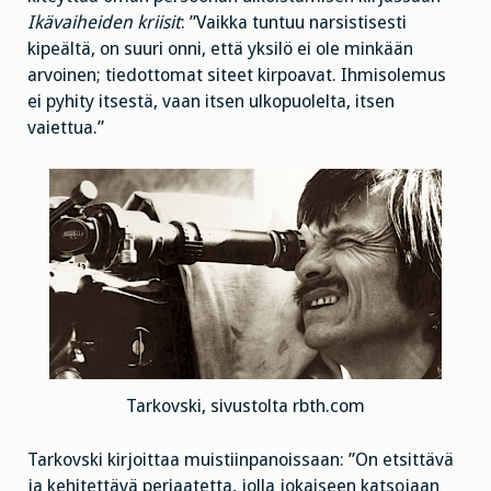
Ikävaiheiden kriisit
: ”Vaikka tuntuu narsistisesti
kipeältä, on suuri onni, että yksilö ei ole minkään
arvoinen; tiedottomat siteet kirpoavat. Ihmisolemus
ei pyhity itsestä, vaan itsen ulkopuolelta, itsen
vaiettua.”
Tarkovski, sivustolta rbth.com
Tarkovski kirjoittaa muistiinpanoissaan: ”On etsittävä
ja kehitettävä periaatetta, jolla jokaiseen katsojaan