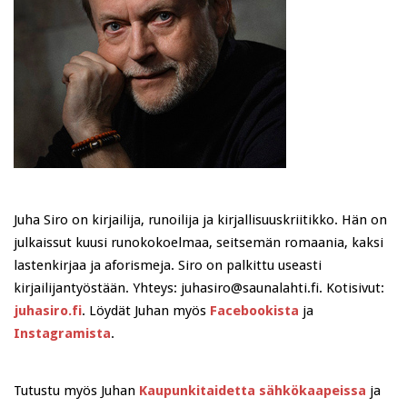
Juha Siro on kirjailija, runoilija ja kirjallisuuskriitikko. Hän on
julkaissut kuusi runokokoelmaa, seitsemän romaania, kaksi
lastenkirjaa ja aforismeja. Siro on palkittu useasti
kirjailijantyöstään. Yhteys: juhasiro@saunalahti.fi. Kotisivut:
juhasiro.fi
. Löydät Juhan myös
Facebookista
ja
Instagramista
.
Tutustu myös Juhan
Kaupunkitaidetta sähkökaapeissa
ja