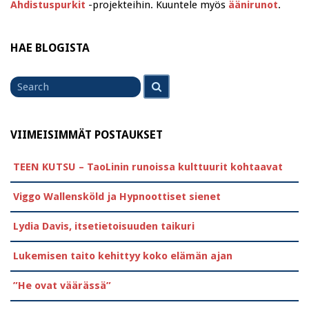
Ahdistuspurkit
-projekteihin. Kuuntele myös
äänirunot
.
HAE BLOGISTA
Search
Search
for
VIIMEISIMMÄT POSTAUKSET
TEEN KUTSU – TaoLinin runoissa kulttuurit kohtaavat
Viggo Wallensköld ja Hypnoottiset sienet
Lydia Davis, itsetietoisuuden taikuri
Lukemisen taito kehittyy koko elämän ajan
”He ovat väärässä”