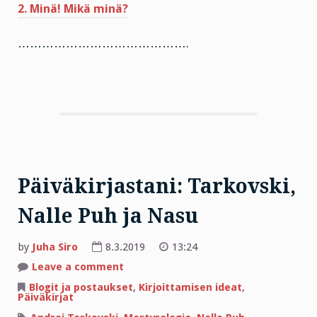
2. Minä! Mikä minä?
…………………………………….
Päiväkirjastani: Tarkovski,
Nalle Puh ja Nasu
by
Juha Siro
8.3.2019
13:24
on
Leave a comment
Päiväkirjastani:
Tarkovski,
Blogit ja postaukset
,
Kirjoittamisen ideat
,
Nalle
Päiväkirjat
Puh
ja