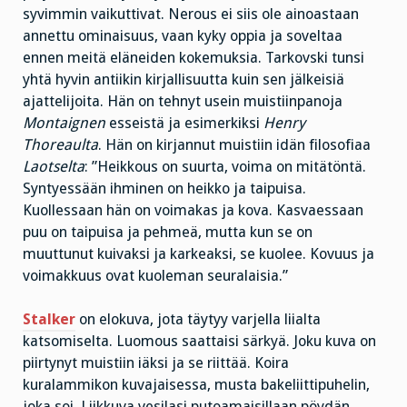
syvimmin vaikuttivat. Nerous ei siis ole ainoastaan
annettu ominaisuus, vaan kyky oppia ja soveltaa
ennen meitä eläneiden kokemuksia. Tarkovski tunsi
yhtä hyvin antiikin kirjallisuutta kuin sen jälkeisiä
ajattelijoita. Hän on tehnyt usein muistiinpanoja
Montaignen
esseistä ja esimerkiksi
Henry
Thoreaulta
. Hän on kirjannut muistiin idän filosofiaa
Laotselta
: ”Heikkous on suurta, voima on mitätöntä.
Syntyessään ihminen on heikko ja taipuisa.
Kuollessaan hän on voimakas ja kova. Kasvaessaan
puu on taipuisa ja pehmeä, mutta kun se on
muuttunut kuivaksi ja karkeaksi, se kuolee. Kovuus ja
voimakkuus ovat kuoleman seuralaisia.”
Stalker
on elokuva, jota täytyy varjella liialta
katsomiselta. Luomous saattaisi särkyä. Joku kuva on
piirtynyt muistiin iäksi ja se riittää. Koira
kuralammikon kuvajaisessa, musta bakeliittipuhelin,
joka soi. Liikkuva vesilasi putoamaisillaan pöydän