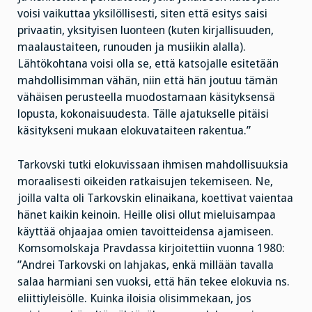
voisi vaikuttaa yksilöllisesti, siten että esitys saisi
privaatin, yksityisen luonteen (kuten kirjallisuuden,
maalaustaiteen, runouden ja musiikin alalla).
Lähtökohtana voisi olla se, että katsojalle esitetään
mahdollisimman vähän, niin että hän joutuu tämän
vähäisen perusteella muodostamaan käsityksensä
lopusta, kokonaisuudesta. Tälle ajatukselle pitäisi
käsitykseni mukaan elokuvataiteen rakentua.”
Tarkovski tutki elokuvissaan ihmisen mahdollisuuksia
moraalisesti oikeiden ratkaisujen tekemiseen. Ne,
joilla valta oli Tarkovskin elinaikana, koettivat vaientaa
hänet kaikin keinoin. Heille olisi ollut mieluisampaa
käyttää ohjaajaa omien tavoitteidensa ajamiseen.
Komsomolskaja Pravdassa kirjoitettiin vuonna 1980:
”Andrei Tarkovski on lahjakas, enkä millään tavalla
salaa harmiani sen vuoksi, että hän tekee elokuvia ns.
eliittiyleisölle. Kuinka iloisia olisimmekaan, jos