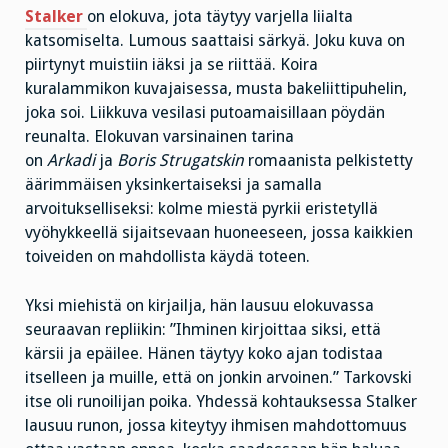
Stalker
on elokuva, jota täytyy varjella liialta
katsomiselta. Lumous saattaisi särkyä. Joku kuva on
piirtynyt muistiin iäksi ja se riittää. Koira
kuralammikon kuvajaisessa, musta bakeliittipuhelin,
joka soi. Liikkuva vesilasi putoamaisillaan pöydän
reunalta. Elokuvan varsinainen tarina
on
Arkadi
ja
Boris Strugatskin
romaanista pelkistetty
äärimmäisen yksinkertaiseksi ja samalla
arvoitukselliseksi: kolme miestä pyrkii eristetyllä
vyöhykkeellä sijaitsevaan huoneeseen, jossa kaikkien
toiveiden on mahdollista käydä toteen.
Yksi miehistä on kirjailja, hän lausuu elokuvassa
seuraavan repliikin: ”Ihminen kirjoittaa siksi, että
kärsii ja epäilee. Hänen täytyy koko ajan todistaa
itselleen ja muille, että on jonkin arvoinen.” Tarkovski
itse oli runoilijan poika. Yhdessä kohtauksessa Stalker
lausuu runon, jossa kiteytyy ihmisen mahdottomuus