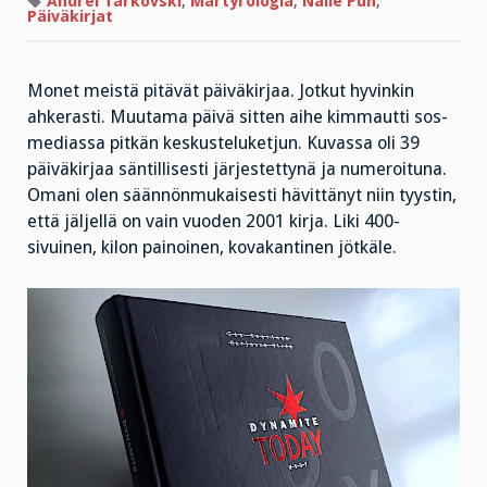
Andrei Tarkovski
,
Martyrologia
,
Nalle Puh
,
Nasu
Päiväkirjat
Monet meistä pitävät päiväkirjaa. Jotkut hyvinkin
ahkerasti. Muutama päivä sitten aihe kimmautti sos-
mediassa pitkän keskusteluketjun. Kuvassa oli 39
päiväkirjaa säntillisesti järjestettynä ja numeroituna.
Omani olen säännönmukaisesti hävittänyt niin tyystin,
että jäljellä on vain vuoden 2001 kirja. Liki 400-
sivuinen, kilon painoinen, kovakantinen jötkäle.