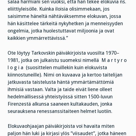
salaa harmiani sen vuoksi, että hän tekee elokuvia ns.
eliittiyleisölle. Kuinka iloisia olisimmekaan, jos
saisimme häneltä nähtäväksemme elokuvan, jossa
hän käsittelee tärkeitä nykyhetken ja menneisyyden
ongelmia, jotka huolestuttavat miljoonia ja ovat
kaikkien ymmärrettävissä.”
Ote löytyy Tarkovskin päiväkirjoista vuosilta 1970–
1981, jotka on julkaistu suomeksi nimellä M a r t y r o
l o g i a (suosittelen muillekin kuin elokuvista
kiinnostuneille). Nimi on kuvaava ja kertoo taitelijan
jatkuvasta taistelusta häntä ymmärtämättömiä
ihmisiä vastaan. Valta ja taide eivät liene olleet
hedelmällisessä yhteistyössä sitten 1500-luvun
Firenzestä alkunsa saaneen kultakauden, jonka
seurauksena renessanssitaiteen helmet luotiin.
Elokuvaohjaajan päiväkirjoista voi havaita miten
paljon hän luki ja kirjasi ylös ”viisaudet”, jotka häneen