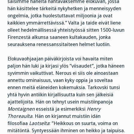
saisimme häneltä nähtäväksemme elokuvan, jossa
hän käsittelee tärkeitä nykyhetken ja menneisyyden
ongelmia, jotka huolestuttavat miljoonia ja ovat
kaikkien ymmärrettävissä.” Valta ja taide eivät liene
olleet hedelmällisessä yhteistyössä sitten 1500-luvun
Firenzestä alkunsa saaneen kultakauden, jonka
seurauksena renessanssitaiteen helmet luotiin.
Elokuvaohjaajan päiväkirjoista voi havaita miten
paljon hän luki ja kirjasi ylös ”viisaudet”, jotka häneen
syvimmin vaikuttivat. Nerous ei siis ole ainoastaan
annettu ominaisuus, vaan kyky oppia ja soveltaa
ennen meitä eläneiden kokemuksia. Tarkovski tunsi
yhtä hyvin antiikin kirjallisuutta kuin sen jälkeisiä
ajattelijoita. Hän on tehnyt usein muistiinpanoja
Montaignen
esseistä ja esimerkiksi
Henry
Thoreaulta
. Hän on kirjannut muistiin idän
filosofiaa
Laotselta
: ”Heikkous on suurta, voima on
mitätöntä. Syntyessään ihminen on heikko ja taipuisa.