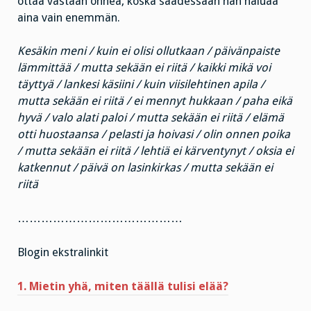
ottaa vastaan onnea, koska saadessaan hän haluaa
aina vain enemmän.
Kesäkin meni / kuin ei olisi ollutkaan / päivänpaiste
lämmittää / mutta sekään ei riitä / kaikki mikä voi
täyttyä / lankesi käsiini / kuin viisilehtinen apila /
mutta sekään ei riitä / ei mennyt hukkaan / paha eikä
hyvä / valo alati paloi / mutta sekään ei riitä / elämä
otti huostaansa / pelasti ja hoivasi / olin onnen poika
/ mutta sekään ei riitä / lehtiä ei kärventynyt / oksia ei
katkennut / päivä on lasinkirkas / mutta sekään ei
riitä
……………………………………
Blogin ekstralinkit
1. Mietin yhä, miten täällä tulisi elää?