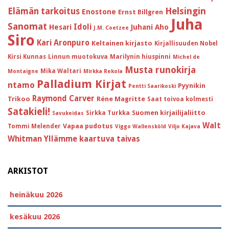
Helsingin
Elämän tarkoitus
Enostone
Ernst Billgren
Juha
Sanomat
Idoli
Hesari
Juhani Aho
J.M. Coetzee
Siro
Kari Aronpuro
Keltainen kirjasto
Kirjallisuuden Nobel
Kirsi Kunnas
Linnun muotokuva
Marilynin hiuspinni
Michel de
Musta runokirja
Mika Waltari
Montaigne
Mirkka Rekola
Palladium Kirjat
ntamo
Pyynikin
Pentti Saarikoski
Raymond Carver
Trikoo
Réne Magritte
Saat toivoa kolmesti
Satakieli!
Suomen kirjailijaliitto
Sirkka Turkka
Savukeidas
Walt
Vapaa pudotus
Tommi Melender
Viggo Wallensköld
Viljo Kajava
Whitman
Yllämme kaartuva taivas
ARKISTOT
heinäkuu 2026
kesäkuu 2026