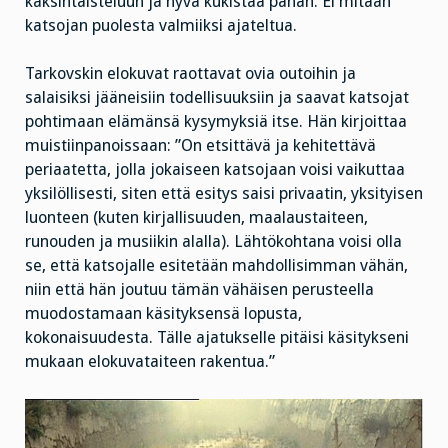
kaksintaisteluun ja hyvä kukistaa pahan. Ei mitään
katsojan puolesta valmiiksi ajateltua.
Tarkovskin elokuvat raottavat ovia outoihin ja
salaisiksi jääneisiin todellisuuksiin ja saavat katsojat
pohtimaan elämänsä kysymyksiä itse. Hän kirjoittaa
muistiinpanoissaan: ”On etsittävä ja kehitettävä
periaatetta, jolla jokaiseen katsojaan voisi vaikuttaa
yksilöllisesti, siten että esitys saisi privaatin, yksityisen
luonteen (kuten kirjallisuuden, maalaustaiteen,
runouden ja musiikin alalla). Lähtökohtana voisi olla
se, että katsojalle esitetään mahdollisimman vähän,
niin että hän joutuu tämän vähäisen perusteella
muodostamaan käsityksensä lopusta,
kokonaisuudesta. Tälle ajatukselle pitäisi käsitykseni
mukaan elokuvataiteen rakentua.”