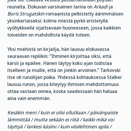
reunalta. Elokuvan varsinainen tarina on
Arkadi
ja
Boris Strugatskin
romaanista pelkistetty äärimmäisen
yksinkertaiseksi: kolme miestä pyrkii eristetyllä
vyöhykkeellä sijaitsevaan huoneeseen, jossa kaikkien
toiveiden on mahdollista käydä toteen.
Yksi miehistä on kirjailja, hän lausuu elokuvassa
seuraavan repliikin: ”Ihminen kirjoittaa siksi, että
kärsii ja epäilee. Hänen täytyy koko ajan todistaa
itselleen ja muille, että on jonkin arvoinen.” Tarkovski
itse oli runoilijan poika. Yhdessä kohtauksessa Stalker
lausuu runon, jossa kiteytyy ihmisen mahdottomuus
ottaa vastaan onnea, koska saadessaan hän haluaa
aina vain enemmän.
Kesäkin meni / kuin ei olisi ollutkaan / päivänpaiste
lämmittää / mutta sekään ei riitä / kaikki mikä voi
täyttyä / lankesi käsiini / kuin viisilehtinen apila /