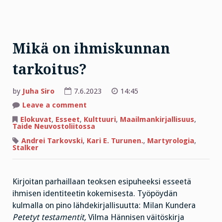
Mikä on ihmiskunnan
tarkoitus?
by
Juha Siro
7.6.2023
14:45
on
Leave a comment
Mikä
on
Elokuvat
,
Esseet
,
Kulttuuri
,
Maailmankirjallisuus
,
ihmiskunnan
Taide Neuvostoliitossa
tarkoitus?
Andrei Tarkovski
,
Kari E. Turunen.
,
Martyrologia
,
Stalker
Kirjoitan parhaillaan teoksen esipuheeksi esseetä
ihmisen identiteetin kokemisesta. Työpöydän
kulmalla on pino lähdekirjallisuutta: Milan Kundera
Petetyt testamentit,
Vilma Hännisen väitöskirja