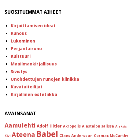
SUOSITUIMMAT AIHEET
Kirjoittamisen ideat
Runous
Lukeminen
Perjantairuno
Kulttuuri
Maailmankirjallisuus
Sivistys
Unohdettujen runojen klinikka
Kuvataiteilijat
Kirjallinen estetiikka
AVAINSANAT
Aamulehti
Adolf Hitler
Akropolis
Alastalon salissa
Aleksis
Babel
Ateena
Claes Andersson
Cormac McCarthy
Kivi