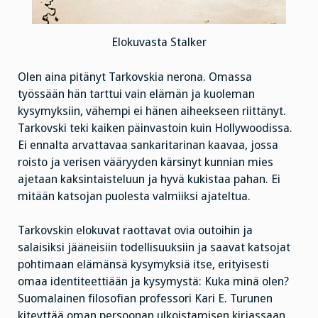
Elokuvasta Stalker
Olen aina pitänyt Tarkovskia nerona. Omassa
työssään hän tarttui vain elämän ja kuoleman
kysymyksiin, vähempi ei hänen aiheekseen riittänyt.
Tarkovski teki kaiken päinvastoin kuin Hollywoodissa.
Ei ennalta arvattavaa sankaritarinan kaavaa, jossa
roisto ja verisen vääryyden kärsinyt kunnian mies
ajetaan kaksintaisteluun ja hyvä kukistaa pahan. Ei
mitään katsojan puolesta valmiiksi ajateltua.
Tarkovskin elokuvat raottavat ovia outoihin ja
salaisiksi jääneisiin todellisuuksiin ja saavat katsojat
pohtimaan elämänsä kysymyksiä itse, erityisesti
omaa identiteettiään ja kysymystä: Kuka minä olen?
Suomalainen filosofian professori Kari E. Turunen
kiteyttää oman persoonan ulkoistamisen kirjassaan