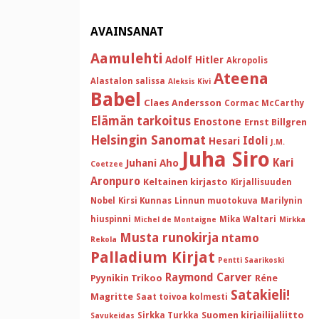
AVAINSANAT
Aamulehti
Adolf Hitler
Akropolis
Ateena
Alastalon salissa
Aleksis Kivi
Babel
Claes Andersson
Cormac McCarthy
Elämän tarkoitus
Enostone
Ernst Billgren
Helsingin Sanomat
Idoli
Hesari
J.M.
Juha Siro
Kari
Juhani Aho
Coetzee
Aronpuro
Keltainen kirjasto
Kirjallisuuden
Nobel
Kirsi Kunnas
Linnun muotokuva
Marilynin
hiuspinni
Mika Waltari
Michel de Montaigne
Mirkka
Musta runokirja
ntamo
Rekola
Palladium Kirjat
Pentti Saarikoski
Raymond Carver
Pyynikin Trikoo
Réne
Satakieli!
Magritte
Saat toivoa kolmesti
Suomen kirjailijaliitto
Sirkka Turkka
Savukeidas