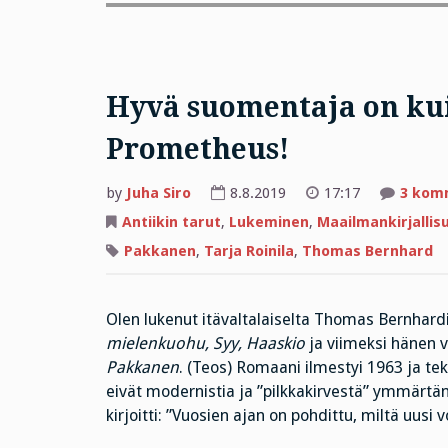
Hyvä suomentaja on kui
Prometheus!
by
Juha Siro
8.8.2019
17:17
3 kom
Antiikin tarut
,
Lukeminen
,
Maailmankirjallis
Pakkanen
,
Tarja Roinila
,
Thomas Bernhard
Olen lukenut itävaltalaiselta Thomas Bernhard
mielenkuohu, Syy, Haaskio
ja viimeksi hänen 
Pakkanen
. (Teos) Romaani ilmestyi 1963 ja te
eivät modernistia ja ”pilkkakirvestä” ymmärtä
kirjoitti: ”Vuosien ajan on pohdittu, miltä uusi v