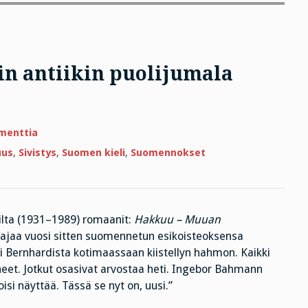
n antiikin puolijumala
artikkeliin
menttia
Hyvä
suomentaja
uus
,
Sivistys
,
Suomen kieli
,
Suomennokset
on
kuin
antiikin
puolijumala
Prometheus!
ilta (1931–1989) romaanit:
Hakkuu – Muuan
vajaa vuosi sitten suomennetun esikoisteoksensa
ki Bernhardista kotimaassaan kiistellyn hahmon. Kaikki
neet. Jotkut osasivat arvostaa heti. Ingebor Bahmann
oisi näyttää. Tässä se nyt on, uusi.”