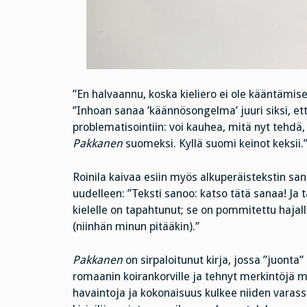
”En halvaannu, koska kieliero ei ole kääntämisen
”Inhoan sanaa ’käännösongelma’ juuri siksi, ett
problematisointiin: voi kauhea, mitä nyt tehdä,
Pakkanen
suomeksi. Kyllä suomi keinot keksii.
Roinila kaivaa esiin myös alkuperäistekstin sa
uudelleen: ”Teksti sanoo: katso tätä sanaa! Ja 
kielelle on tapahtunut; se on pommitettu hajalle
(niinhän minun pitääkin).”
Pakkanen
on sirpaloitunut kirja, jossa ”juonta”
romaanin koirankorville ja tehnyt merkintöjä mar
havaintoja ja kokonaisuus kulkee niiden varassa