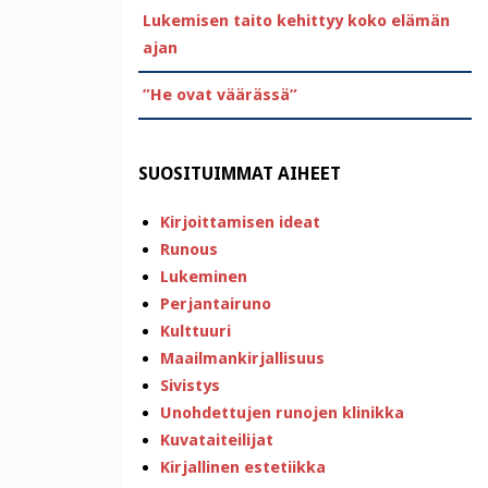
Lukemisen taito kehittyy koko elämän
ajan
”He ovat väärässä”
SUOSITUIMMAT AIHEET
Kirjoittamisen ideat
Runous
Lukeminen
Perjantairuno
Kulttuuri
Maailmankirjallisuus
Sivistys
Unohdettujen runojen klinikka
Kuvataiteilijat
Kirjallinen estetiikka