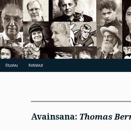
Skip
to
content
Etusivu
Kotisivut
Avainsana:
Thomas Ber