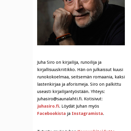
Juha Siro on kirjailija, runoilija ja
kirjallisuuskriitikko. Hän on julkaissut kuusi
runokokoelmaa, seitsemän romaania, kaksi
lastenkirjaa ja aforismeja. Siro on palkittu
useasti kirjailijantyöstään. Yhteys:
juhasiro@saunalahti.fi. Kotisivut:
juhasiro.fi
. Löydät Juhan myös
Facebookista
ja
Instagramista
.