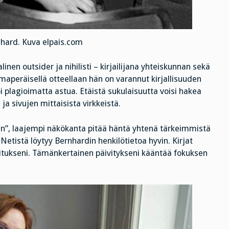
ard. Kuva elpais.com
inen outsider ja nihilisti – kirjailijana yhteiskunnan sekä
Omaperäisellä otteellaan hän on varannut kirjallisuuden
oi plagioimatta astua. Etäistä sukulaisuutta voisi hakea
a sivujen mittaisista virkkeistä.
aan”, laajempi näkökanta pitää häntä yhtenä tärkeimmistä
 Netistä löytyy Bernhardin henkilötietoa hyvin. Kirjat
ositukseni. Tämänkertainen päivitykseni kääntää fokuksen