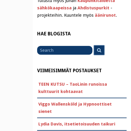
Tutustu myös Juhan
Kaupunkitaidetta
sähkökaapeissa
ja
Ahdistuspurkit
-
projekteihin. Kuuntele myös
äänirunot
.
HAE BLOGISTA
Search
Search
for
VIIMEISIMMÄT POSTAUKSET
TEEN KUTSU – TaoLinin runoissa
kulttuurit kohtaavat
Viggo Wallensköld ja Hypnoottiset
sienet
Lydia Davis, itsetietoisuuden taikuri