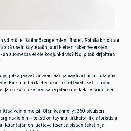
 ydintä, ei ’käännösongelmien’ lähde”, Roinila kirjoittaa.
ä sitä usein käytetään juuri kielten rakenne-erojen
 kun suomessa ei ole konjunktiivia? No, pitää kirjoittaa
”
noja, jotka jäävät vaivaamaan ja vaativat huomiota yhä
tätä! Katso miten kielen osat törröttävät. Katso mitä
. Ja on kuin jokainen sana pitäisi nyt keksiä uudelleen
 riittää vain nimeksi. Olen käännellyt 360-sivuisen
ginaaleihin – teksti on täynnä kirkkaita, liki aforistisia
. Kääntäjän on luettava itsensä sisään tekstin ja