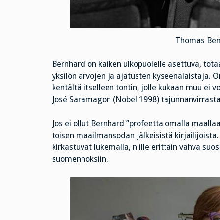
Thomas Benh
Bernhard on kaiken ulkopuolelle asettuva, totaal
yksilön arvojen ja ajatusten kyseenalaistaja. 
kentältä itselleen tontin, jolle kukaan muu ei v
José Saramagon (Nobel 1998) tajunnanvirrasta j
Jos ei ollut Bernhard ”profeetta omalla maall
toisen maailmansodan jälkeisistä kirjailijoista.
kirkastuvat lukemalla, niille erittäin vahva su
suomennoksiin.