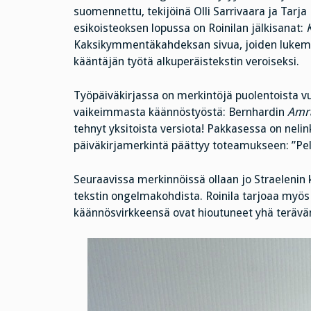
suomennettu, tekijöinä Olli Sarrivaara ja Tarja 
esikoisteoksen lopussa on Roinilan jälkisanat:
Kaksikymmentäkahdeksan sivua, joiden lukemist
kääntäjän työtä alkuperäistekstin veroiseksi.
Työpäiväkirjassa on merkintöjä puolentoista v
vaikeimmasta käännöstyöstä: Bernhardin
Amr
tehnyt yksitoista versiota! Pakkasessa on nel
päiväkirjamerkintä päättyy toteamukseen: ”Pel
Seuraavissa merkinnöissä ollaan jo Straeleni
tekstin ongelmakohdista. Roinila tarjoaa myö
käännösvirkkeensä ovat hioutuneet yhä teräv