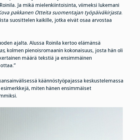
Roinila. Ja mikä mielenkiintoisinta, viimeksi lukemani
Kova pakkanen Otteita suomentajan työpäiväkirjasta
.
a suosittelen kaikille, jotka eivät osaa arvostaa
uoden ajalta. Alussa Roinila kertoo elämänsä
as
, kolmen pienoisromaanin kokonaisuus, josta hän oli
inkertainen määrä tekstiä ja ensimmäinen
ottaa.”
n kansainvälisessä käännöstyöpajassa keskustelemassa
s esimerkkejä, miten hänen ensimmäiset
ämmiksi.