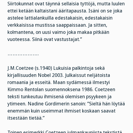
Siirtokunnat ovat täynnä sellaisia tyttöjä, mutta luulen
ettei ketään kaltaistani ääritapausta. Isäni on se joka
astelee lattialankuilla edestakaisin, edestakaisin
verkkaisissa mustissa saappaissaan. Ja sitten,
kolmantena, on uusi vaimo joka makaa pitkään
vuoteessa. Siinä ovat vastustajat.”
……………….
J.M.Coetzee (s.1940) Lukuisia palkintoja sekä
kirjallisuuden Nobel 2003. Julkaissut neljätoista
romaania ja esseitä. Maan sydämessä ilmestyi
Kimmo Rentolan suomennoksena 1986. Coetzeen
teksti tunkeutuu ihmisenä olemisen psyykeen ja
ytimeen. Nadine Gordimerin sanoin: ”Sieltä hän löytää
enemmän kuin useimmat ihmiset koskaan saavat
itsestään tietää.”
Toinen esimerkki Coetzeen julmankauniista tekstistä