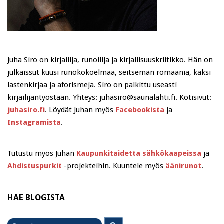
Juha Siro on kirjailija, runoilija ja kirjallisuuskriitikko. Hän on
julkaissut kuusi runokokoelmaa, seitsemän romaania, kaksi
lastenkirjaa ja aforismeja. Siro on palkittu useasti
kirjailijantyöstään. Yhteys: juhasiro@saunalahti.fi. Kotisivut:
juhasiro.fi
. Löydät Juhan myös
Facebookista
ja
Instagramista
.
Tutustu myös Juhan
Kaupunkitaidetta sähkökaapeissa
ja
Ahdistuspurkit
-projekteihin. Kuuntele myös
äänirunot
.
HAE BLOGISTA
Search
Search