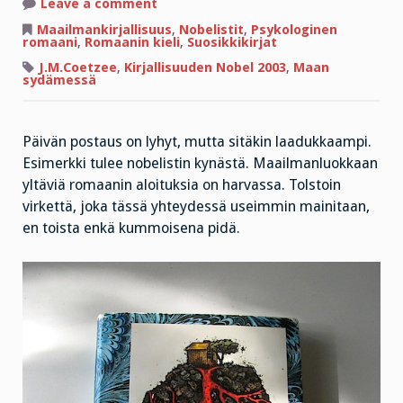
on
Leave a comment
Nobelistin
näyttö
Maailmankirjallisuus
,
Nobelistit
,
Psykologinen
ja
romaani
,
Romaanin kieli
,
Suosikkikirjat
kolmen
sanan
J.M.Coetzee
,
Kirjallisuuden Nobel 2003
,
Maan
lause
sydämessä
Päivän postaus on lyhyt, mutta sitäkin laadukkaampi.
Esimerkki tulee nobelistin kynästä. Maailmanluokkaan
yltäviä romaanin aloituksia on harvassa. Tolstoin
virkettä, joka tässä yhteydessä useimmin mainitaan,
en toista enkä kummoisena pidä.