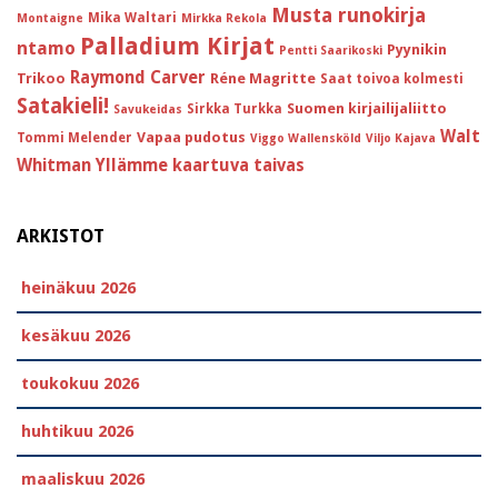
Musta runokirja
Mika Waltari
Montaigne
Mirkka Rekola
Palladium Kirjat
ntamo
Pyynikin
Pentti Saarikoski
Raymond Carver
Trikoo
Réne Magritte
Saat toivoa kolmesti
Satakieli!
Suomen kirjailijaliitto
Sirkka Turkka
Savukeidas
Walt
Vapaa pudotus
Tommi Melender
Viggo Wallensköld
Viljo Kajava
Whitman
Yllämme kaartuva taivas
ARKISTOT
heinäkuu 2026
kesäkuu 2026
toukokuu 2026
huhtikuu 2026
maaliskuu 2026