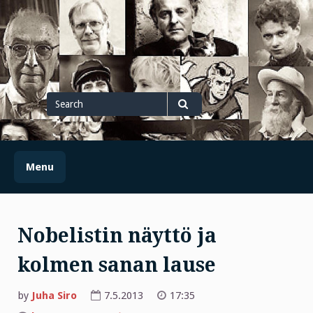
Skip
to
content
Search
for
Search
Menu
Nobelistin näyttö ja
kolmen sanan lause
by
Juha Siro
7.5.2013
17:35