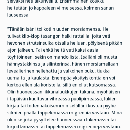
selväksi heti alkuriveillä. Ensimmäinen koukku
heitetään jo kappaleen viimeisessä, kolmen sanan
lauseessa:
”Tänään isäni toi kotiin uuden morsiamensa. He
tulivat klip-klop tasangon halki rattailla, joita veti
hevonen strutsinsulka otsalla heiluen, pölyisenä pitkän
ajon jälkeen. Tai ehkä heitä veti kaksi aasia
töyhtöineen, sekin on mahdollista. Isälläni oli musta
hännystakkinsa ja silinterinsä, hänen morsiamellaan
leveälierinen hellehattu ja valkoinen puku, tiukka
uumalta ja kaulasta. Enempää yksityiskohtia en voi
kertoa ellen ala koristella, sillä en ollut katsomassa.
Olin huoneessani ikkunaluukkujen takana, myöhäisen
iltapäivän kuultavanvihreässä puolipimeässä, lukien
kirjaa tai todennäköisemmin selälläni kostea pyyhe
silmien päällä tappelemassa migreeniä vastaan. Minä
olen se joka pysyttelee huoneessaan lukemassa tai
kirjoittamassa tai tappelemassa migreenejä vastaan.