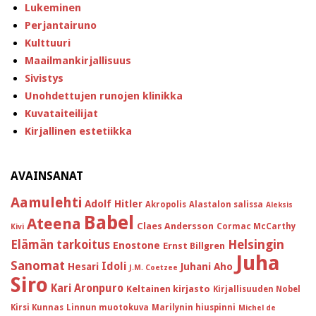
Lukeminen
Perjantairuno
Kulttuuri
Maailmankirjallisuus
Sivistys
Unohdettujen runojen klinikka
Kuvataiteilijat
Kirjallinen estetiikka
AVAINSANAT
Aamulehti
Adolf Hitler
Akropolis
Alastalon salissa
Aleksis
Babel
Ateena
Claes Andersson
Cormac McCarthy
Kivi
Helsingin
Elämän tarkoitus
Enostone
Ernst Billgren
Juha
Sanomat
Idoli
Hesari
Juhani Aho
J.M. Coetzee
Siro
Kari Aronpuro
Keltainen kirjasto
Kirjallisuuden Nobel
Kirsi Kunnas
Linnun muotokuva
Marilynin hiuspinni
Michel de