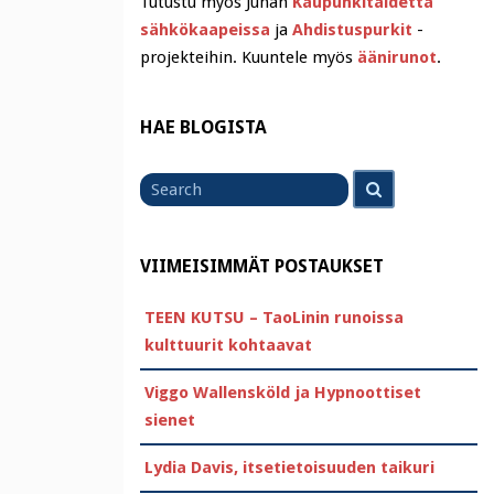
Tutustu myös Juhan
Kaupunkitaidetta
sähkökaapeissa
ja
Ahdistuspurkit
-
projekteihin. Kuuntele myös
äänirunot
.
HAE BLOGISTA
Search
Search
for
VIIMEISIMMÄT POSTAUKSET
TEEN KUTSU – TaoLinin runoissa
kulttuurit kohtaavat
Viggo Wallensköld ja Hypnoottiset
sienet
Lydia Davis, itsetietoisuuden taikuri