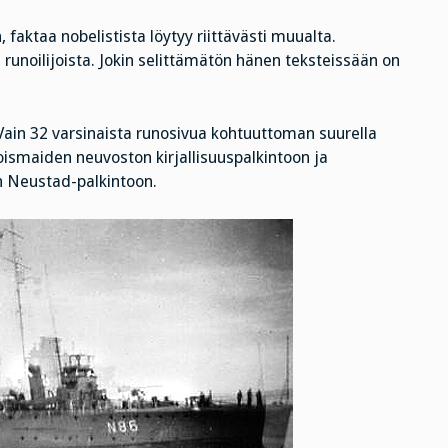
, faktaa nobelistista löytyy riittävästi muualta.
runoilijoista. Jokin selittämätön hänen teksteissään on
 Vain 32 varsinaista runosivua kohtuuttoman suurella
joismaiden neuvoston kirjallisuuspalkintoon ja
n Neustad-palkintoon.