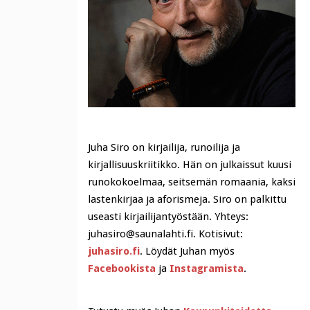
Juha Siro on kirjailija, runoilija ja
kirjallisuuskriitikko. Hän on julkaissut kuusi
runokokoelmaa, seitsemän romaania, kaksi
lastenkirjaa ja aforismeja. Siro on palkittu
useasti kirjailijantyöstään. Yhteys:
juhasiro@saunalahti.fi. Kotisivut:
juhasiro.fi
. Löydät Juhan myös
Facebookista
ja
Instagramista
.