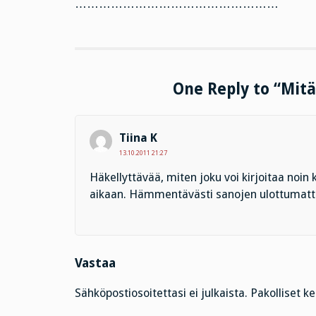
……………………………………………
One Reply to “Mitä
Tiina K
13.10.2011 21:27
Häkellyttävää, miten joku voi kirjoitaa noin
aikaan. Hämmentävästi sanojen ulottumattom
Vastaa
Sähköpostiosoitettasi ei julkaista.
Pakolliset k