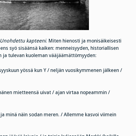
Unohdettu kapteeni
. Miten hienosti ja monisäikeisesti
sens syö sisäänsä kaiken: menneisyyden, historiallisen
tken ja tulevan kuoleman vääjäämättömyyden:
/ syyskuun yössä kun Y / neljän vuosikymmenen jälkeen /
a hänen mietteensä uivat / ajan virtaa nopeammin /
 ja minä näin sodan meren. / Allemme kasvoi viimein