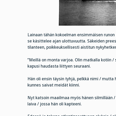
Lainaan tähän kokoelman ensimmäisen runon
se käsittelee ajan ulottuvuutta. Säkeiden pree
tilanteen, poikkeuksellisesti aistitun nykyhe
”Meillä on monta varjoa. Olin matkalla kotiin 
kapusi haudasta liittyen seuraani.
Hän oli ensin täysin tyhjä, pelkkä nimi / mutt
kunnes saivat meidät kiinni.
Nyt katsoin maailmaa myös hänen silmillään /
laiva / jossa hän oli kapteeni.