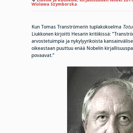
Eläville ja kuolleille
,
Kirjallisuuden Nobel 2011
Wislawa Szymborska
Kun Tomas Tranströmerin tuplakokoelma
Totu
Liukkonen kirjoitti Hesarin kritiikissä: ”Trans
arvostetuimpia ja nykylyyrikoista kansainvälises
oikeastaan puuttuu enää Nobelin kirjallisuuspal
povaavat.”