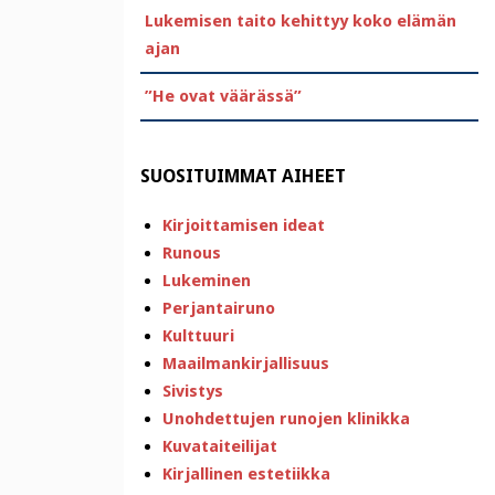
Lukemisen taito kehittyy koko elämän
ajan
”He ovat väärässä”
SUOSITUIMMAT AIHEET
Kirjoittamisen ideat
Runous
Lukeminen
Perjantairuno
Kulttuuri
Maailmankirjallisuus
Sivistys
Unohdettujen runojen klinikka
Kuvataiteilijat
Kirjallinen estetiikka