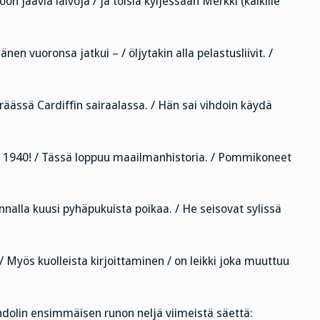
on jääviä laivoja / ja toisia kyljessään Merkki (kaikille
n vuoronsa jatkui – / öljytakin alla pelastusliivit. /
eräässä Cardiffin sairaalassa. / Hän sai vihdoin käydä
i 1940! / Tässä loppuu maailmanhistoria. / Pommikoneet
nalla kuusi pyhäpukuista poikaa. / He seisovat sylissä
/ Myös kuolleista kirjoittaminen / on leikki joka muuttuu
dolin ensimmäisen runon neljä viimeistä säettä: