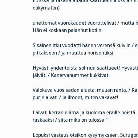
Edessä ja takana atlantinsaattueen aluksia / elo
näkymätön)
unettomat vuorokaudet vuorottelivat / mutta häne
Hän ei koskaan palannut kotiin.
Sisäinen itku vuodatti hänen verensä kuiviin / 
pitkäkseen / ja muuttua horisontiksi.
Hyvästi yhdentoista solmun saattueet! Hyväst
jäivät. / Kanervanummet kukkivat.
Valokuva vuosisadan alusta: muuan ranta. / Ran
purjelaivat. / Ja ilmeet, miten vakavat!
Laivat, kerran elämä ja kuolema eräille heistä. 
raskaaksi / siitä mikä on tulossa.”
Lopuksi vastaus otsikon kysymykseen. Surugon