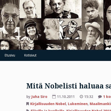
Skip
to
content
Etusivu
Kotisivut
Mitä Nobelisti haluaa 
by
Juha Siro
11.10.2011
15:32
1 k
Kirjallisuuden Nobel
,
Lukeminen
,
Maailmankir