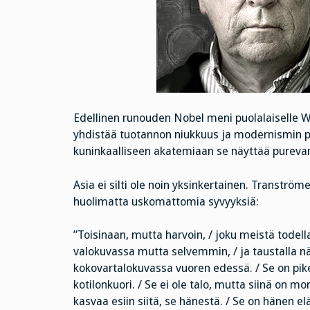
Edellinen runouden Nobel meni puolalaiselle 
yhdistää tuotannon niukkuus ja modernismin pe
kuninkaalliseen akatemiaan se näyttää purevan
Asia ei silti ole noin yksinkertainen. Tranströ
huolimatta uskomattomia syvyyksiä:
”Toisinaan, mutta harvoin, / joku meistä todella
valokuvassa mutta selvemmin, / ja taustalla n
kokovartalokuvassa vuoren edessä. / Se on pike
kotilonkuori. / Se ei ole talo, mutta siinä on m
kasvaa esiin siitä, se hänestä. / Se on hänen e