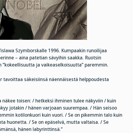
Wislawa Szymborskalle 1996. Kumpaakin runoilijaa
rinne – aina patetian sävyihin saakka. Ruotsin
 ”kokeellisuutta ja vaikeaselkoisuutta” paremmin.
mer tavoittaa säkeisiinsä näennäisestä helppoudesta
 näkee toisen: / hetkeksi ihminen tulee näkyviin / kuin
äkyy jotakin / hänen varjoaan suurempaa. / Hän seisoo
mmin kotilonkuori kuin vuori. / Se on pikemmin talo kuin
onta huonetta. / Se on epäselvä, mutta valtaisa. / Se
lämänsä, hänen labyrinttinsä.”