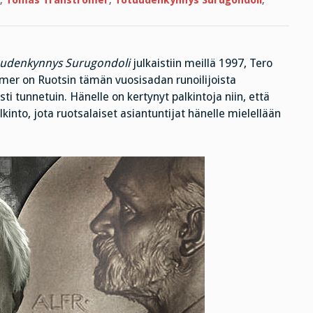
,
Tomas Tranströmer
,
Totuudenkynnys Surugondoli
,
udenkynnys Surugondoli
julkaistiin meillä 1997, Tero
trömer on Ruotsin tämän vuosisadan runoilijoista
ti tunnetuin. Hänelle on kertynyt palkintoja niin, että
kinto, jota ruotsalaiset asiantuntijat hänelle mielellään