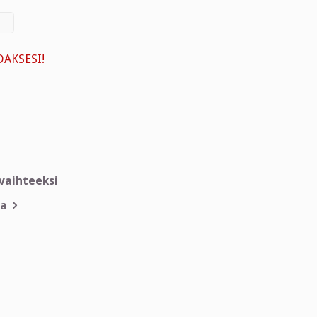
AKSESI!
nvaihteeksi
ja