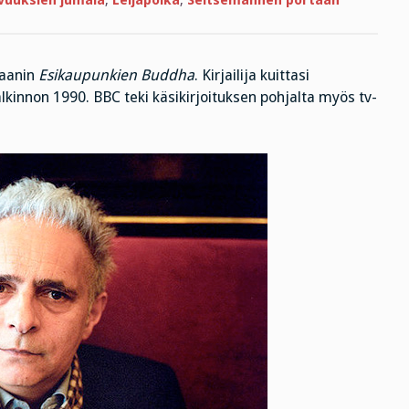
vuuksien jumala
,
Leijapoika
,
Seitsemännen portaan
maanin
Esikaupunkien Buddha
. Kirjailija kuittasi
lkinnon 1990. BBC teki käsikirjoituksen pohjalta myös tv-