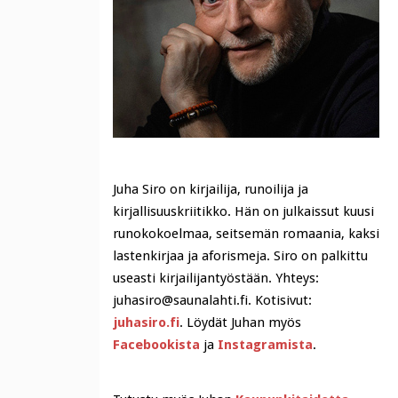
Juha Siro on kirjailija, runoilija ja
kirjallisuuskriitikko. Hän on julkaissut kuusi
runokokoelmaa, seitsemän romaania, kaksi
lastenkirjaa ja aforismeja. Siro on palkittu
useasti kirjailijantyöstään. Yhteys:
juhasiro@saunalahti.fi. Kotisivut:
juhasiro.fi
. Löydät Juhan myös
Facebookista
ja
Instagramista
.