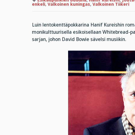
Esikaupunkien buddha
,
Hanif Kureishi
,
Jouta
enkeli
,
Valkoinen kuningas
,
Valkoinen Tiikeri
Luin lentokenttäpokkarina Hanif Kureishin ro
monikulttuurisella esikoisellaan Whitebread-pa
sarjan, johon David Bowie sävelsi musiikin.