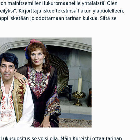
n mainitsemilleni lukuromaaneille yhtäläistä. Olen
ilyksi”. Kirjoittaja iskee tekstinsä hakun yläpuolelleen,
tappi isketään jo odottamaan tarinan kulkua. Siitä se
Lukusuositus se voisi olla. Näin Kureishi ottaa tarinan