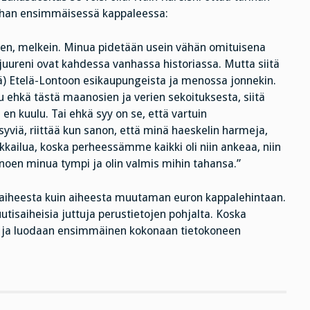
ddhan ensimmäisessä kappaleessa:
nen, melkein. Minua pidetään usein vähän omituisena
 juureni ovat kahdessa vanhassa historiassa. Mutta siitä
itä) Etelä-Lontoon esikaupungeista ja menossa jonnekin.
uu ehkä tästä maanosien ja verien sekoituksesta, siitä
a en kuulu. Tai ehkä syy on se, että vartuin
yviä, riittää kun sanon, että minä haeskelin harmeja,
ikkailua, koska perheessämme kaikki oli niin ankeaa, niin
anoen minua tympi ja olin valmis mihin tahansa.”
ja aiheesta kuin aiheesta muutaman euron kappalehintaan.
utisaiheisia juttuja perustietojen pohjalta. Koska
 ja luodaan ensimmäinen kokonaan tietokoneen