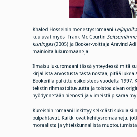
Khaled Hosseinin menestysromaani
Leijapoik
kuuluvat myös Frank Mc Courtin
Seitsemännen
kuningas
(2005) ja Booker-voittaja Aravind Ad
mainioita lukuromaaneja.
Ilmaisu lukuromaani tässä yhteydessä mitä suur
kirjallista arvostusta tästä nostaa, pitää luke
Bookerilla palkittu esikoisteos vuodelta 1997. 
tekstin rihmastoituvuutta ja toistoa aivan origin
hyödynnetään hienosti ja viimeistä pisaraa my
Kureishin romaani linkittyy selkeästi sukulais
pulpahtavat. Kaikki ovat kehitysromaaneja, jo
moraalista ja yhteiskunnallista muotoutumista