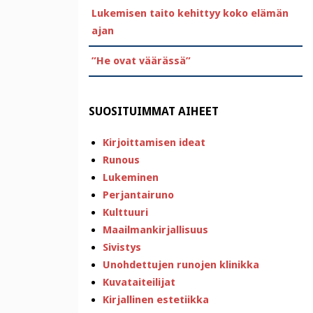
Lukemisen taito kehittyy koko elämän
ajan
”He ovat väärässä”
SUOSITUIMMAT AIHEET
Kirjoittamisen ideat
Runous
Lukeminen
Perjantairuno
Kulttuuri
Maailmankirjallisuus
Sivistys
Unohdettujen runojen klinikka
Kuvataiteilijat
Kirjallinen estetiikka