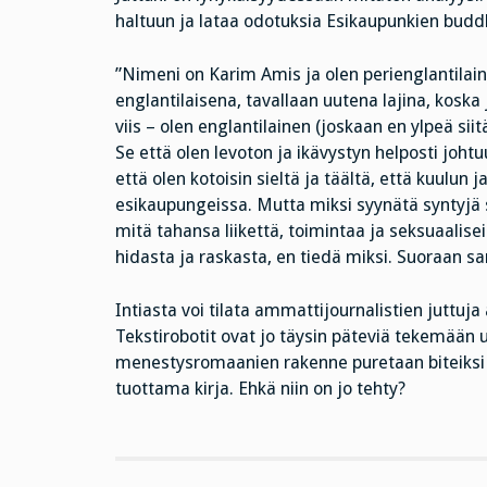
haltuun ja lataa odotuksia Esikaupunkien bu
”Nimeni on Karim Amis ja olen perienglantilai
englantilaisena, tavallaan uutena lajina, koska
viis – olen englantilainen (joskaan en ylpeä si
Se että olen levoton ja ikävystyn helposti joht
että olen kotoisin sieltä ja täältä, että kuulun j
esikaupungeissa. Mutta miksi syynätä syntyjä s
mitä tahansa liikettä, toimintaa ja seksuaalise
hidasta ja raskasta, en tiedä miksi. Suoraan s
Intiasta voi tilata ammattijournalistien juttu
Tekstirobotit ovat jo täysin päteviä tekemään u
menestysromaanien rakenne puretaan biteiksi
tuottama kirja. Ehkä niin on jo tehty?