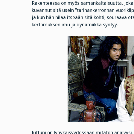
Rakenteessa on myös samankaltaisuutta, joka o
kuvannut sitä usein ”tarinankerronnan vuorikiipe
ja kun hän hilaa itseään sitä kohti, seuraava e
kertomuksen imu ja dynamiikka syntyy.
Juttuni on lyhykäisyydessään mitätön analyysi. 