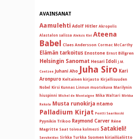
AVAINSANAT
Aamulehti
Adolf Hitler
Akropolis
Ateena
Alastalon salissa
Aleksis Kivi
Babel
Claes Andersson
Cormac McCarthy
Elämän tarkoitus
Enostone
Ernst Billgren
Helsingin Sanomat
Idoli
Hesari
J.M.
Juha Siro
Kari
Juhani Aho
Coetzee
Aronpuro
Keltainen kirjasto
Kirjallisuuden
Nobel
Kirsi Kunnas
Linnun muotokuva
Marilynin
hiuspinni
Mika Waltari
Michel de Montaigne
Mirkka
Musta runokirja
ntamo
Rekola
Palladium Kirjat
Pentti Saarikoski
Raymond Carver
Pyynikin Trikoo
Réne
Satakieli!
Magritte
Saat toivoa kolmesti
Suomen kirjailijaliitto
Sirkka Turkka
Savukeidas