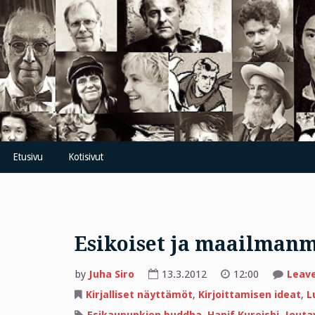
Skip
to
content
Etusivu
Kotisivut
Esikoiset ja maailman
by
Juha Siro
13.3.2012
12:00
Leav
Kirjalliset näyttämöt
,
Kirjoittamisen ideat
,
L