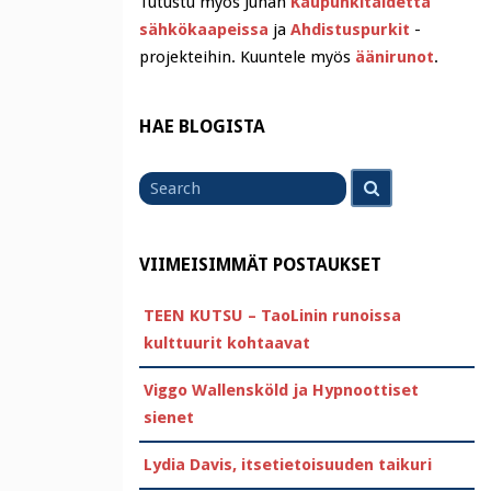
Tutustu myös Juhan
Kaupunkitaidetta
sähkökaapeissa
ja
Ahdistuspurkit
-
projekteihin. Kuuntele myös
äänirunot
.
HAE BLOGISTA
Search
Search
for
VIIMEISIMMÄT POSTAUKSET
TEEN KUTSU – TaoLinin runoissa
kulttuurit kohtaavat
Viggo Wallensköld ja Hypnoottiset
sienet
Lydia Davis, itsetietoisuuden taikuri