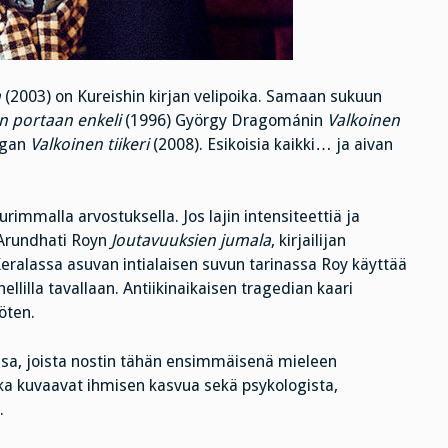
a
(2003) on Kureishin kirjan velipoika. Samaan sukuun
 portaan enkeli
(1996) György Dragománin
Valkoinen
igan
Valkoinen tiikeri
(2008). Esikoisia kaikki… ja aivan
immalla arvostuksella. Jos lajin intensiteettiä ja
a Arundhati Royn
Joutavuuksien jumala
, kirjailijan
Keralassa asuvan intialaisen suvun tarinassa Roy käyttää
ellilla tavallaan. Antiikinaikaisen tragedian kaari
öten.
iinsa, joista nostin tähän ensimmäisenä mieleen
tka kuvaavat ihmisen kasvua sekä psykologista,
.