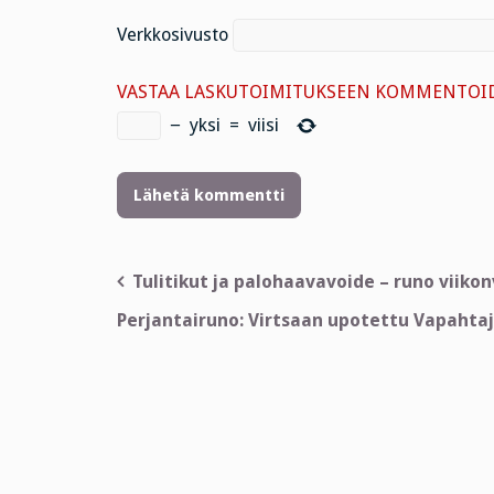
Verkkosivusto
VASTAA LASKUTOIMITUKSEEN KOMMENTOID
−
yksi
=
viisi
Artikkelien
Tulitikut ja palohaavavoide – runo viiko
selaus
Perjantairuno: Virtsaan upotettu Vapahta