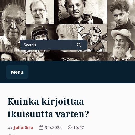
Skip
to
content
Search
for
Search
Menu
Kuinka kirjoittaa
ikuisuutta varten?
by
Juha Siro
9.5.2023
15:42