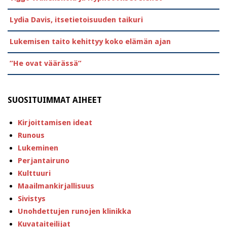
Lydia Davis, itsetietoisuuden taikuri
Lukemisen taito kehittyy koko elämän ajan
”He ovat väärässä”
SUOSITUIMMAT AIHEET
Kirjoittamisen ideat
Runous
Lukeminen
Perjantairuno
Kulttuuri
Maailmankirjallisuus
Sivistys
Unohdettujen runojen klinikka
Kuvataiteilijat