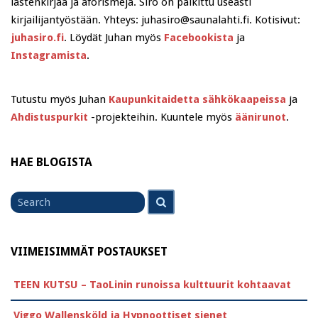
lastenkirjaa ja aforismeja. Siro on palkittu useasti
kirjailijantyöstään. Yhteys: juhasiro@saunalahti.fi. Kotisivut:
juhasiro.fi
. Löydät Juhan myös
Facebookista
ja
Instagramista
.
Tutustu myös Juhan
Kaupunkitaidetta sähkökaapeissa
ja
Ahdistuspurkit
-projekteihin. Kuuntele myös
äänirunot
.
HAE BLOGISTA
Search
Search
for
VIIMEISIMMÄT POSTAUKSET
TEEN KUTSU – TaoLinin runoissa kulttuurit kohtaavat
Viggo Wallensköld ja Hypnoottiset sienet