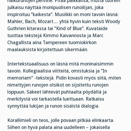
haikurunojen perinne. Pitää paikkansa, mutta tuorein
julkaisu näyttää monipuolisen runoilijan, joka
inspiroituu ”kaikesta”. Musiikki on moni tavoin läsnä:
Mahler, Bach, Mozart… yhtä hyvin kuin teksti Woody
Guthrien kitarassa tai ”Kind of Blue”. Kuvataide
tuottaa tekstejä Kimmo Kaivannosta ja Marc
Chagallista aina Tampereen tuomiokirkon
maalauksista kirjoitettuun sikermään.
Intertekstuaalisuus on läsnä mitä moninaisimmin
tavoin. Kollegiaalisia viitteitä, omistuksia ja ”In
memoriam” -tekstejä. Pidin kovasti myös siitä, miten
nimettyjen runojen otsikot on sijoitettu runojen
loppuun. Säkeet lähtevät puhtaalta pöydältä ja
merkitystä voi tarkastella luettuaan. Ratkaisu
synnyttää lukijan ja runon sisäistä dialogia.
Korallimieli on teos, jolle povaan pitkää elinkaarta.
Siihen on hyvä palata aina uudelleen – jokaisella