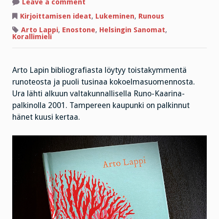
on
Leave a comment
Kuinka
kirjoittaa
Kirjoittamisen ideat
,
Lukeminen
,
Runous
ikuisuutta
varten?
Arto Lappi
,
Enostone
,
Helsingin Sanomat
,
Korallimieli
Arto Lapin bibliografiasta löytyy toistakymmentä
runoteosta ja puoli tusinaa kokoelmasuomennosta.
Ura lähti alkuun valtakunnallisella Runo-Kaarina-
palkinolla 2001. Tampereen kaupunki on palkinnut
hänet kuusi kertaa.