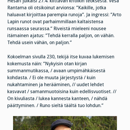
Hesari julkaisi 27.4. kiittävän kritiikin teoksesta. Vesa
Rantama oli otsikoinut arvionsa: ”Kaikille, jotka
haluavat kirjoittaa parempia runoja”. Ja ingressi: ”Arto
Lapin runot ovat parhaimmillaan kaltaistensa
runsaassa seurassa.” Riveistä mieleeni nousee
itämainen ajatus: ”Tehdä kerralla paljon, on vähän.
Tehdä usein vähän, on paljon.”
Kokoelman sivulla 230, tekijä itse kuvaa lukemisen
kokemusta näin: ”Nykyisin otan kirjan
summanmutikassa, / avaan umpimähkäisestä
kohdasta. / Ei ole muuta järjestystä / kuin
nukahtaminen ja herääminen, // uudet lehdet
kasvavat / samanmuotoisina kuin edellisvuotiset. //
On kivuliasta / lukea kannesta kanteen, / nähdä
päättyminen. / Runo sieltä täältä tuo lohdun.”