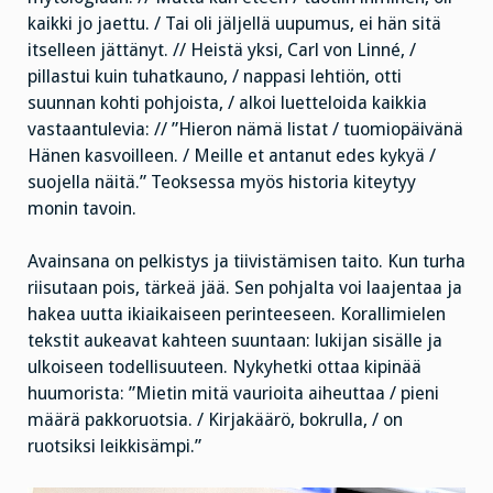
kaikki jo jaettu. / Tai oli jäljellä uupumus, ei hän sitä
itselleen jättänyt. // Heistä yksi, Carl von Linné, /
pillastui kuin tuhatkauno, / nappasi lehtiön, otti
suunnan kohti pohjoista, / alkoi luetteloida kaikkia
vastaantulevia: // ”Hieron nämä listat / tuomiopäivänä
Hänen kasvoilleen. / Meille et antanut edes kykyä /
suojella näitä.” Teoksessa myös historia kiteytyy
monin tavoin.
Avainsana on pelkistys ja tiivistämisen taito. Kun turha
riisutaan pois, tärkeä jää. Sen pohjalta voi laajentaa ja
hakea uutta ikiaikaiseen perinteeseen. Korallimielen
tekstit aukeavat kahteen suuntaan: lukijan sisälle ja
ulkoiseen todellisuuteen. Nykyhetki ottaa kipinää
huumorista: ”Mietin mitä vaurioita aiheuttaa / pieni
määrä pakkoruotsia. / Kirjakäärö, bokrulla, / on
ruotsiksi leikkisämpi.”