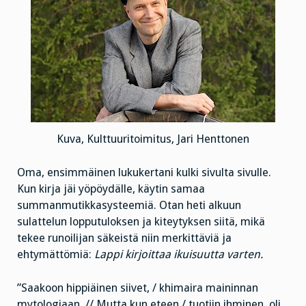
Kuva, Kulttuuritoimitus, Jari Henttonen
Oma, ensimmäinen lukukertani kulki sivulta sivulle.
Kun kirja jäi yöpöydälle, käytin samaa
summanmutikkasysteemiä. Otan heti alkuun
sulattelun lopputuloksen ja kiteytyksen siitä, mikä
tekee runoilijan säkeistä niin merkittäviä ja
ehtymättömiä:
Lappi kirjoittaa ikuisuutta varten.
”Saakoon hippiäinen siivet, / khimaira maininnan
mytologiaan. // Mutta kun eteen / tuotiin ihminen, oli