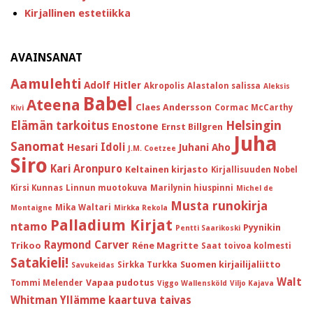
Kirjallinen estetiikka
AVAINSANAT
Aamulehti
Adolf Hitler
Akropolis
Alastalon salissa
Aleksis
Babel
Ateena
Claes Andersson
Cormac McCarthy
Kivi
Helsingin
Elämän tarkoitus
Enostone
Ernst Billgren
Juha
Sanomat
Idoli
Hesari
Juhani Aho
J.M. Coetzee
Siro
Kari Aronpuro
Keltainen kirjasto
Kirjallisuuden Nobel
Kirsi Kunnas
Linnun muotokuva
Marilynin hiuspinni
Michel de
Musta runokirja
Mika Waltari
Montaigne
Mirkka Rekola
Palladium Kirjat
ntamo
Pyynikin
Pentti Saarikoski
Raymond Carver
Trikoo
Réne Magritte
Saat toivoa kolmesti
Satakieli!
Suomen kirjailijaliitto
Sirkka Turkka
Savukeidas
Walt
Vapaa pudotus
Tommi Melender
Viggo Wallensköld
Viljo Kajava
Whitman
Yllämme kaartuva taivas