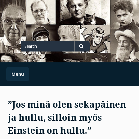
Skip
to
content
Search
for
Search
Menu
”Jos minä olen sekapäinen
ja hullu, silloin myös
Einstein on hullu.”