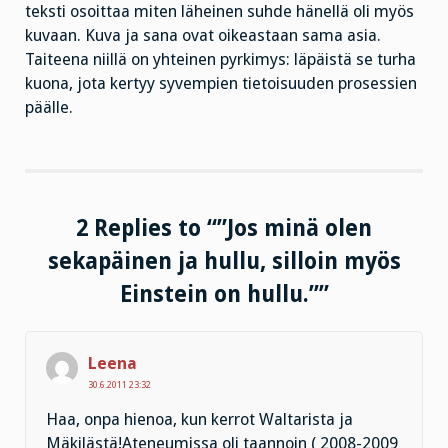
teksti osoittaa miten läheinen suhde hänellä oli myös
kuvaan. Kuva ja sana ovat oikeastaan sama asia.
Taiteena niillä on yhteinen pyrkimys: läpäistä se turha
kuona, jota kertyy syvempien tietoisuuden prosessien
päälle.
2 Replies to “”Jos minä olen
sekapäinen ja hullu, silloin myös
Einstein on hullu.””
Leena
30.6.2011 23:32
Haa, onpa hienoa, kun kerrot Waltarista ja
Mäkilästä!Ateneumissa oli taannoin ( 2008-2009