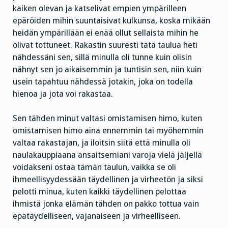
kaiken olevan ja katselivat empien ympärilleen
epäröiden mihin suuntaisivat kulkunsa, koska mikään
heidän ympärillään ei enää ollut sellaista mihin he
olivat tottuneet. Rakastin suuresti tätä taulua heti
nähdessäni sen, sillä minulla oli tunne kuin olisin
nähnyt sen jo aikaisemmin ja tuntisin sen, niin kuin
usein tapahtuu nähdessä jotakin, joka on todella
hienoa ja jota voi rakastaa.
Sen tähden minut valtasi omistamisen himo, kuten
omistamisen himo aina ennemmin tai myöhemmin
valtaa rakastajan, ja iloitsin siitä että minulla oli
naulakauppiaana ansaitsemiani varoja vielä jäljellä
voidakseni ostaa tämän taulun, vaikka se oli
ihmeellisyydessään täydellinen ja virheetön ja siksi
pelotti minua, kuten kaikki täydellinen pelottaa
ihmistä jonka elämän tähden on pakko tottua vain
epätäydelliseen, vajanaiseen ja virheelliseen.