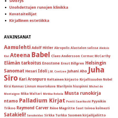
Sivistys
Unohdettujen runojen klinikka
Kuvataiteilijat
Kirjallinen estetiikka
AVAINSANAT
Aamulehti
Adolf Hitler
Akropolis
Alastalon salissa
Aleksis
Babel
Ateena
Claes Andersson
Cormac McCarthy
Kivi
Helsingin
Elämän tarkoitus
Enostone
Ernst Billgren
Juha
Sanomat
Idoli
Hesari
Juhani Aho
J.M. Coetzee
Siro
Kari Aronpuro
Keltainen kirjasto
Kirjallisuuden Nobel
Kirsi Kunnas
Linnun muotokuva
Marilynin hiuspinni
Michel de
Musta runokirja
Mika Waltari
Montaigne
Mirkka Rekola
Palladium Kirjat
ntamo
Pyynikin
Pentti Saarikoski
Raymond Carver
Trikoo
Réne Magritte
Saat toivoa kolmesti
Satakieli!
Suomen kirjailijaliitto
Sirkka Turkka
Savukeidas