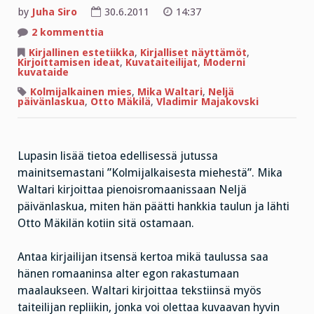
by
Juha Siro
30.6.2011
14:37
artikkeliin
2 kommenttia
”Jos
minä
Kirjallinen estetiikka
,
Kirjalliset näyttämöt
,
olen
Kirjoittamisen ideat
,
Kuvataiteilijat
,
Moderni
sekapäinen
kuvataide
ja
hullu,
Kolmijalkainen mies
,
Mika Waltari
,
Neljä
silloin
päivänlaskua
,
Otto Mäkilä
,
Vladimir Majakovski
myös
Einstein
on
hullu.”
Lupasin lisää tietoa edellisessä jutussa
mainitsemastani ”Kolmijalkaisesta miehestä”. Mika
Waltari kirjoittaa pienoisromaanissaan Neljä
päivänlaskua, miten hän päätti hankkia taulun ja lähti
Otto Mäkilän kotiin sitä ostamaan.
Antaa kirjailijan itsensä kertoa mikä taulussa saa
hänen romaaninsa alter egon rakastumaan
maalaukseen. Waltari kirjoittaa tekstiinsä myös
taiteilijan repliikin, jonka voi olettaa kuvaavan hyvin