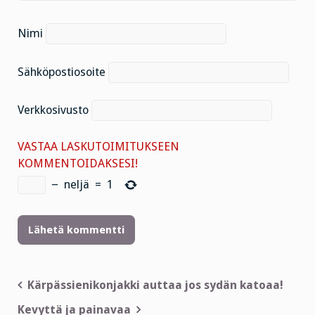
Nimi
Sähköpostiosoite
Verkkosivusto
VASTAA LASKUTOIMITUKSEEN
KOMMENTOIDAKSESI!
−
neljä
=
1
Artikkelien
Kärpässienikonjakki auttaa jos sydän katoaa!
selaus
Kevyttä ja painavaa