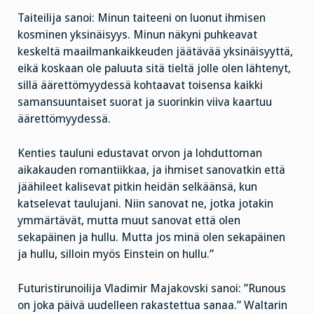
Taiteilija sanoi: Minun taiteeni on luonut ihmisen
kosminen yksinäisyys. Minun näkyni puhkeavat
keskeltä maailmankaikkeuden jäätävää yksinäisyyttä,
eikä koskaan ole paluuta sitä tieltä jolle olen lähtenyt,
sillä äärettömyydessä kohtaavat toisensa kaikki
samansuuntaiset suorat ja suorinkin viiva kaartuu
äärettömyydessä.
Kenties tauluni edustavat orvon ja lohduttoman
aikakauden romantiikkaa, ja ihmiset sanovatkin että
jäähileet kalisevat pitkin heidän selkäänsä, kun
katselevat taulujani. Niin sanovat ne, jotka jotakin
ymmärtävät, mutta muut sanovat että olen
sekapäinen ja hullu. Mutta jos minä olen sekapäinen
ja hullu, silloin myös Einstein on hullu.”
Futuristirunoilija Vladimir Majakovski sanoi: ”Runous
on joka päivä uudelleen rakastettua sanaa.” Waltarin