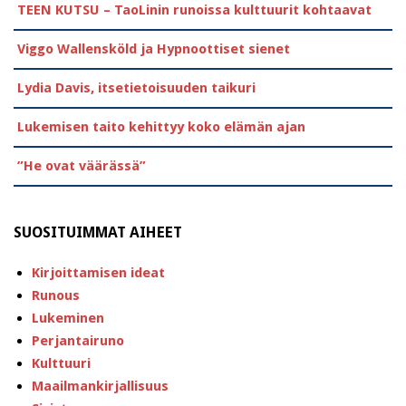
TEEN KUTSU – TaoLinin runoissa kulttuurit kohtaavat
Viggo Wallensköld ja Hypnoottiset sienet
Lydia Davis, itsetietoisuuden taikuri
Lukemisen taito kehittyy koko elämän ajan
”He ovat väärässä”
SUOSITUIMMAT AIHEET
Kirjoittamisen ideat
Runous
Lukeminen
Perjantairuno
Kulttuuri
Maailmankirjallisuus