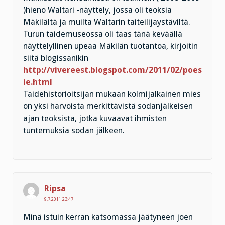
)hieno Waltari -näyttely, jossa oli teoksia
Mäkilältä ja muilta Waltarin taiteilijaystäviltä.
Turun taidemuseossa oli taas tänä keväällä
näyttelyllinen upeaa Mäkilän tuotantoa, kirjoitin
siitä blogissanikin
http://vivereest.blogspot.com/2011/02/poes
ie.html
Taidehistorioitsijan mukaan kolmijalkainen mies
on yksi harvoista merkittävistä sodanjälkeisen
ajan teoksista, jotka kuvaavat ihmisten
tuntemuksia sodan jälkeen.
Ripsa
9.7.2011 23:47
Minä istuin kerran katsomassa jäätyneen joen