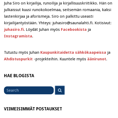
Juha Siro on kirjailija, runoilija ja kirjallisuuskriitikko. Hän on
julkaissut kuusi runokokoelmaa, seitsemän romaania, kaksi
lastenkirjaa ja aforismeja. Siro on palkittu useasti
kirjailijantyöstään. Yhteys: juhasiro@saunalahti.fi. Kotisivut:
juhasiro.fi
. Löydät Juhan myös
Facebookista
ja
Instagramista
.
Tutustu myös Juhan
Kaupunkitaidetta sähkökaapeissa
ja
Ahdistuspurkit
-projekteihin. Kuuntele myös
äänirunot
.
HAE BLOGISTA
Search
Search
for
VIIMEISIMMÄT POSTAUKSET