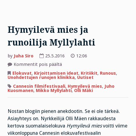
Hymyilevä mies ja
runoilija Myllylahti
by
Juha Siro
25.5.2016
12:06
artikkelissa
Kommentit pois päältä
Hymyilevä
mies
Elokuvat
,
Kirjoittamisen ideat
,
Kritiikit
,
Runous
,
ja
Unohdettujen runojen klinikka
,
Uutiset
runoilija
Myllylahti
Cannesin filmifestivaali
,
Hymyilevä mies
,
Juho
Kuosmanen
,
Mikko Myllylahti
,
Olli Mäki
Nostan blogiin pienen anekdootin. Se ei ole tärkeä.
Asiayhteys on. Nyrkkeilijä Olli Mäen rakkaudesta
kertova suomalaiselokuva
Hymyilevä mies
voitti viime
viikonloppuna Cannesin elokuvafestivaalin