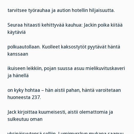
tarvitsee työrauhaa ja aution hotellin hiljaisuutta.
Seuraa hitaasti kehittyvää kauhua: Jackin poika kiitää
käytäviä
polkuautollaan. Kuolleet kaksostytöt pyytävät häntä
kanssaan
ikuiseen leikkiin, pojan suussa asuu mielikuvituskaveri
ja hänellä
on kyky hohtaa – hän aistii pahan, häntä varoitetaan
huoneesta 237.
Jack kirjoittaa kuumeisesti, aistii olemattomia ja
sulkeutuu oman
yksinäisyytensä selliin. Lumimyrskyn mukana saapuu