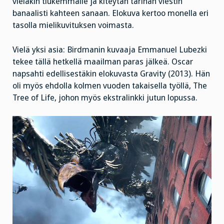
vieläkin tiukemmalle ja kiteytän tarinan viestin
banaalisti kahteen sanaan. Elokuva kertoo monella eri
tasolla mielikuvituksen voimasta.
Vielä yksi asia: Birdmanin kuvaaja Emmanuel Lubezki
tekee tällä hetkellä maailman paras jälkeä. Oscar
napsahti edellisestäkin elokuvasta Gravity (2013). Hän
oli myös ehdolla kolmen vuoden takaisella työllä, The
Tree of Life, johon myös ekstralinkki jutun lopussa.