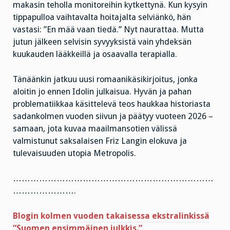
makasin teholla monitoreihin kytkettynä. Kun kysyin
tippapulloa vaihtavalta hoitajalta selviänkö, hän
vastasi: ”En mää vaan tiedä.” Nyt naurattaa. Mutta
jutun jälkeen selvisin syvyyksistä vain yhdeksän
kuukauden lääkkeillä ja osaavalla terapialla.
Tänäänkin jatkuu uusi romaanikäsikirjoitus, jonka
aloitin jo ennen Idolin julkaisua. Hyvän ja pahan
problematiikkaa käsittelevä teos haukkaa historiasta
sadankolmen vuoden siivun ja päätyy vuoteen 2026 –
samaan, jota kuvaa maailmansotien välissä
valmistunut saksalaisen Friz Langin elokuva ja
tulevaisuuden utopia Metropolis.
……………………………………………………………
………………….
Blogin kolmen vuoden takaisessa ekstralinkissä
”Suomen ensimmäinen julkkis.”