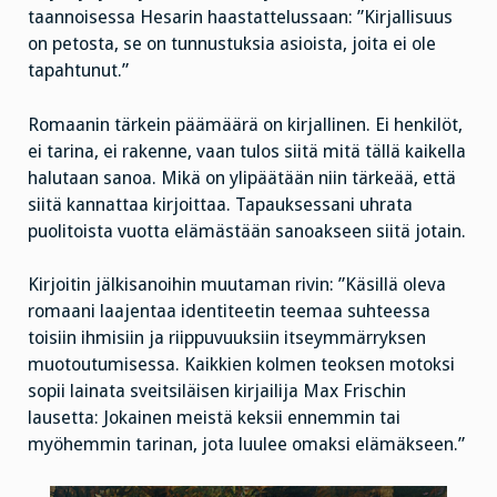
taannoisessa Hesarin haastattelussaan: ”Kirjallisuus
on petosta, se on tunnustuksia asioista, joita ei ole
tapahtunut.”
Romaanin tärkein päämäärä on kirjallinen. Ei henkilöt,
ei tarina, ei rakenne, vaan tulos siitä mitä tällä kaikella
halutaan sanoa. Mikä on ylipäätään niin tärkeää, että
siitä kannattaa kirjoittaa. Tapauksessani uhrata
puolitoista vuotta elämästään sanoakseen siitä jotain.
Kirjoitin jälkisanoihin muutaman rivin: ”Käsillä oleva
romaani laajentaa identiteetin teemaa suhteessa
toisiin ihmisiin ja riippuvuuksiin itseymmärryksen
muotoutumisessa. Kaikkien kolmen teoksen motoksi
sopii lainata sveitsiläisen kirjailija Max Frischin
lausetta: Jokainen meistä keksii ennemmin tai
myöhemmin tarinan, jota luulee omaksi elämäkseen.”