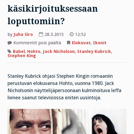
käsikirjoituksessaan
loputtomiin?
by
Juha Siro
28.3.2015
12:52
artikkelissa
Kommentit pois päältä
Elokuvat
,
Ikonit
Kai
muistatte,
Babel
,
Hohto
,
Jack Nicholson
,
Stanley Kubrick
,
mitä
Stephen King
Hohdon
hullu
kirjailija
alkaa
Stanley Kubrick ohjasi Stephen Kingin romaaniin
toistaa
käsikirjoituksessaan
perustuvan elokuvansa Hohto, vuonna 1980. Jack
loputtomiin?
Nicholsonin näyttelijäpersoonaan kulminoituva leffa
lienee saanut televisiossa eniten uusintoja.