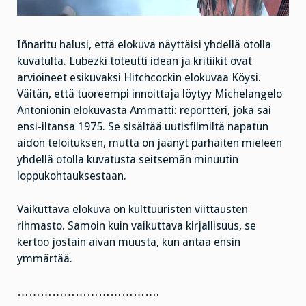
Iñnaritu halusi, että elokuva näyttäisi yhdellä otolla
kuvatulta. Lubezki toteutti idean ja kritiikit ovat
arvioineet esikuvaksi Hitchcockin elokuvaa Köysi.
Väitän, että tuoreempi innoittaja löytyy Michelangelo
Antonionin elokuvasta Ammatti: reportteri, joka sai
ensi-iltansa 1975. Se sisältää uutisfilmiltä napatun
aidon teloituksen, mutta on jäänyt parhaiten mieleen
yhdellä otolla kuvatusta seitsemän minuutin
loppukohtauksestaan.
Vaikuttava elokuva on kulttuuristen viittausten
rihmasto. Samoin kuin vaikuttava kirjallisuus, se
kertoo jostain aivan muusta, kun antaa ensin
ymmärtää.
……………………………….