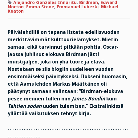
luopua
Alejandro Gonzáles Iñnaritu
,
Birdman
,
Edward
elämänsä
Norton
,
Emma Stone
,
Emmanuel Lubezki
,
Michael
merkittävimmistä
Keaton
asioista?
Päivälehdillä on tapana listata edellisvuoden
merkittävimmät kulttuurielämykset. Mietin
samaa, eikä tarvinnut pitkään pohtia. Oscar-
jaossa juhlinut elokuva Birdman jätti
muistijäljen, joka on yhä tuore ja elävä.
Nostetaan se siis blogiin uudelleen vuoden
ensimmäiseksi päivitykseksi. Ilokseni huomasin,
että Aamulehden Markus Määttänen oli
päätynyt samaan valintaan: ”Birdman-elokuva
pesee mennen tullen niin
James Bondin
kuin
Tähtien sodan
uuden tulemisen.” Ekstralinkissä
yllättää vaikutuksen tehnyt kirja.
……………………………………………………………
………………..