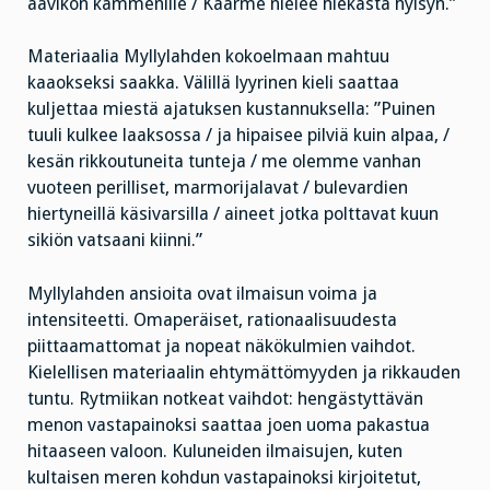
aavikon kämmenille / Käärme nielee hiekasta hylsyn.”
Materiaalia Myllylahden kokoelmaan mahtuu
kaaokseksi saakka. Välillä lyyrinen kieli saattaa
kuljettaa miestä ajatuksen kustannuksella: ”Puinen
tuuli kulkee laaksossa / ja hipaisee pilviä kuin alpaa, /
kesän rikkoutuneita tunteja / me olemme vanhan
vuoteen perilliset, marmorijalavat / bulevardien
hiertyneillä käsivarsilla / aineet jotka polttavat kuun
sikiön vatsaani kiinni.”
Myllylahden ansioita ovat ilmaisun voima ja
intensiteetti. Omaperäiset, rationaalisuudesta
piittaamattomat ja nopeat näkökulmien vaihdot.
Kielellisen materiaalin ehtymättömyyden ja rikkauden
tuntu. Rytmiikan notkeat vaihdot: hengästyttävän
menon vastapainoksi saattaa joen uoma pakastua
hitaaseen valoon. Kuluneiden ilmaisujen, kuten
kultaisen meren kohdun vastapainoksi kirjoitetut,