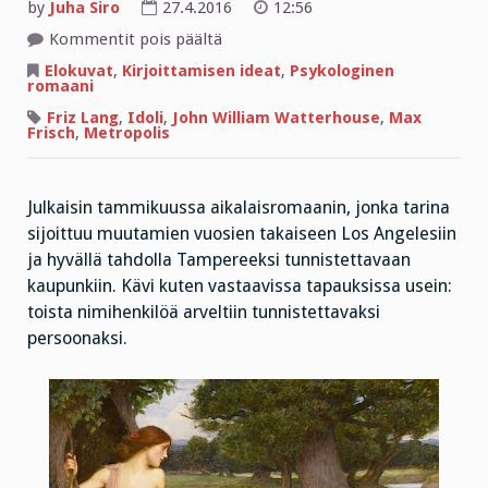
by
Juha Siro
27.4.2016
12:56
artikkelissa
Kommentit pois päältä
Ajatuksia
Idolista
Elokuvat
,
Kirjoittamisen ideat
,
Psykologinen
ja
romaani
jotain
hyvin
Friz Lang
,
Idoli
,
John William Watterhouse
,
Max
henkilökohtaista
Frisch
,
Metropolis
Julkaisin tammikuussa aikalaisromaanin, jonka tarina
sijoittuu muutamien vuosien takaiseen Los Angelesiin
ja hyvällä tahdolla Tampereeksi tunnistettavaan
kaupunkiin. Kävi kuten vastaavissa tapauksissa usein:
toista nimihenkilöä arveltiin tunnistettavaksi
persoonaksi.