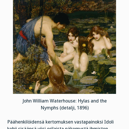
John William Waterhouse: Hylas and the
Nymphs (detalji, 1896)
Päähenkilöidensä kertomuksen vastapainoksi Idoli
kehii sisäänsä viisi erilaista näkemystä ihmisten