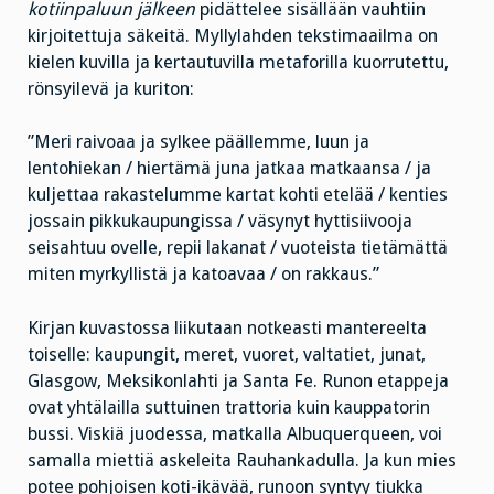
kotiinpaluun jälkeen
pidättelee sisällään vauhtiin
kirjoitettuja säkeitä. Myllylahden tekstimaailma on
kielen kuvilla ja kertautuvilla metaforilla kuorrutettu,
rönsyilevä ja kuriton:
”Meri raivoaa ja sylkee päällemme, luun ja
lentohiekan / hiertämä juna jatkaa matkaansa / ja
kuljettaa rakastelumme kartat kohti etelää / kenties
jossain pikkukaupungissa / väsynyt hyttisiivooja
seisahtuu ovelle, repii lakanat / vuoteista tietämättä
miten myrkyllistä ja katoavaa / on rakkaus.”
Kirjan kuvastossa liikutaan notkeasti mantereelta
toiselle: kaupungit, meret, vuoret, valtatiet, junat,
Glasgow, Meksikonlahti ja Santa Fe. Runon etappeja
ovat yhtälailla suttuinen trattoria kuin kauppatorin
bussi. Viskiä juodessa, matkalla Albuquerqueen, voi
samalla miettiä askeleita Rauhankadulla. Ja kun mies
potee pohjoisen koti-ikävää, runoon syntyy tiukka