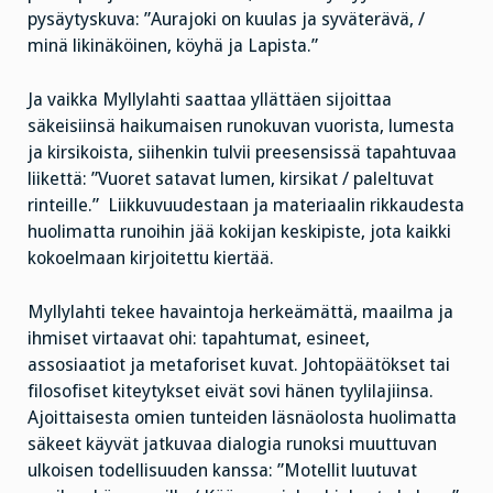
pysäytyskuva: ”Aurajoki on kuulas ja syväterävä, /
minä likinäköinen, köyhä ja Lapista.”
Ja vaikka Myllylahti saattaa yllättäen sijoittaa
säkeisiinsä haikumaisen runokuvan vuorista, lumesta
ja kirsikoista, siihenkin tulvii preesensissä tapahtuvaa
liikettä: ”Vuoret satavat lumen, kirsikat / paleltuvat
rinteille.” Liikkuvuudestaan ja materiaalin rikkaudesta
huolimatta runoihin jää kokijan keskipiste, jota kaikki
kokoelmaan kirjoitettu kiertää.
Myllylahti tekee havaintoja herkeämättä, maailma ja
ihmiset virtaavat ohi: tapahtumat, esineet,
assosiaatiot ja metaforiset kuvat. Johtopäätökset tai
filosofiset kiteytykset eivät sovi hänen tyylilajiinsa.
Ajoittaisesta omien tunteiden läsnäolosta huolimatta
säkeet käyvät jatkuvaa dialogia runoksi muuttuvan
ulkoisen todellisuuden kanssa: ”Motellit luutuvat