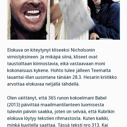
Elokuva on kiteytynyt kliseeksi Nicholsonin
virnistyksineen. Ja mikäpä siinä, kliseet ovat
taustoiltaan kiinnostavia, eikä vastaavaan moni
kokonaisuus kykene. Hohto tulee jälleen Teemalta
lauantai-illan uusintana tänään 28.3. Hesarin kriitikko
arvottaa elokuvaa neljällä tähdellä.
Olen väittänyt, että 365 runon kokoelmani Babel
(2013) päivittää maailmantilanteen luomisesta
tuleviin päiviin saakka, joten on selvää, että Kubrikin
elokuva löytyy tekstien rihmastosta. Kuten kaikki,
minkä kuvitella saattaa. Tässä teksti nro 313. Kai