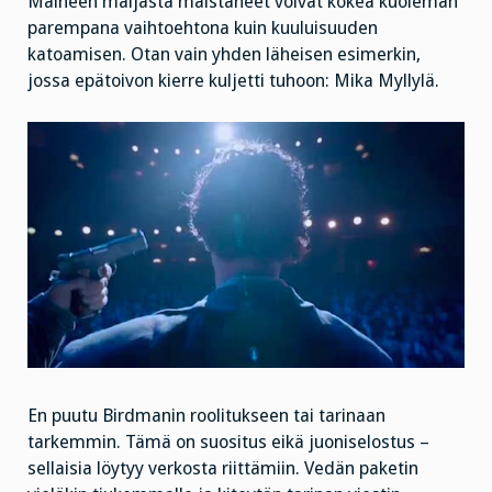
Maineen maljasta maistaneet voivat kokea kuoleman
parempana vaihtoehtona kuin kuuluisuuden
katoamisen. Otan vain yhden läheisen esimerkin,
jossa epätoivon kierre kuljetti tuhoon: Mika Myllylä.
En puutu Birdmanin roolitukseen tai tarinaan
tarkemmin. Tämä on suositus eikä juoniselostus –
sellaisia löytyy verkosta riittämiin. Vedän paketin