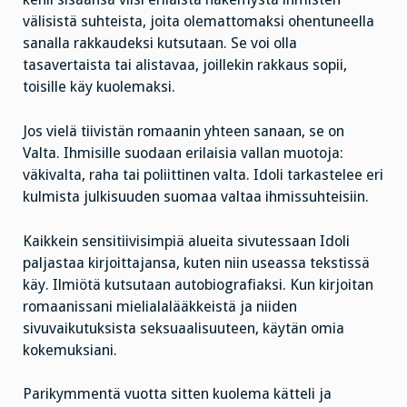
välisistä suhteista, joita olemattomaksi ohentuneella
sanalla rakkaudeksi kutsutaan. Se voi olla
tasavertaista tai alistavaa, joillekin rakkaus sopii,
toisille käy kuolemaksi.
Jos vielä tiivistän romaanin yhteen sanaan, se on
Valta. Ihmisille suodaan erilaisia vallan muotoja:
väkivalta, raha tai poliittinen valta. Idoli tarkastelee eri
kulmista julkisuuden suomaa valtaa ihmissuhteisiin.
Kaikkein sensitiivisimpiä alueita sivutessaan Idoli
paljastaa kirjoittajansa, kuten niin useassa tekstissä
käy. Ilmiötä kutsutaan autobiografiaksi. Kun kirjoitan
romaanissani mielialalääkkeistä ja niiden
sivuvaikutuksista seksuaalisuuteen, käytän omia
kokemuksiani.
Parikymmentä vuotta sitten kuolema kätteli ja