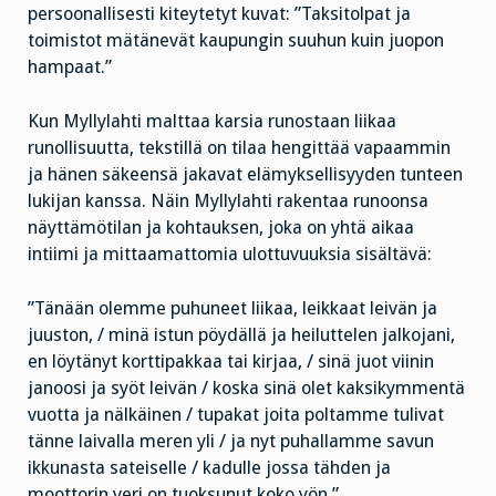
persoonallisesti kiteytetyt kuvat: ”Taksitolpat ja
toimistot mätänevät kaupungin suuhun kuin juopon
hampaat.”
Kun Myllylahti malttaa karsia runostaan liikaa
runollisuutta, tekstillä on tilaa hengittää vapaammin
ja hänen säkeensä jakavat elämyksellisyyden tunteen
lukijan kanssa. Näin Myllylahti rakentaa runoonsa
näyttämötilan ja kohtauksen, joka on yhtä aikaa
intiimi ja mittaamattomia ulottuvuuksia sisältävä:
”Tänään olemme puhuneet liikaa, leikkaat leivän ja
juuston, / minä istun pöydällä ja heiluttelen jalkojani,
en löytänyt korttipakkaa tai kirjaa, / sinä juot viinin
janoosi ja syöt leivän / koska sinä olet kaksikymmentä
vuotta ja nälkäinen / tupakat joita poltamme tulivat
tänne laivalla meren yli / ja nyt puhallamme savun
ikkunasta sateiselle / kadulle jossa tähden ja
moottorin veri on tuoksunut koko yön.”