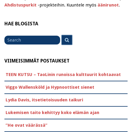
Ahdistuspurkit
-projekteihin. Kuuntele myös
äänirunot
.
HAE BLOGISTA
Search
Search
for
VIIMEISIMMÄT POSTAUKSET
TEEN KUTSU – TaoLinin runoissa kulttuurit kohtaavat
Viggo Wallensköld ja Hypnoottiset sienet
Lydia Davis, itsetietoisuuden taikuri
Lukemisen taito kehittyy koko elämän ajan
”He ovat väärässä”