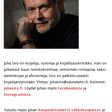
Juha Siro on kirjailija, runoilija ja kirjallisuuskriitikko. Hän on
julkaissut kuusi runokokoelmaa, seitsemän romaania, kaksi
lastenkirjaa ja aforismeja. Siro on palkittu useasti
kirjailijantyöstään. Yhteys: juhasiro@saunalahti.fi. Kotisivut:
juhasiro.fi
. Löydät Juhan myös
Facebookista
ja
Instagramista
.
Tutustu myös Juhan
Kaupunkitaidetta sähkökaapeissa
ja