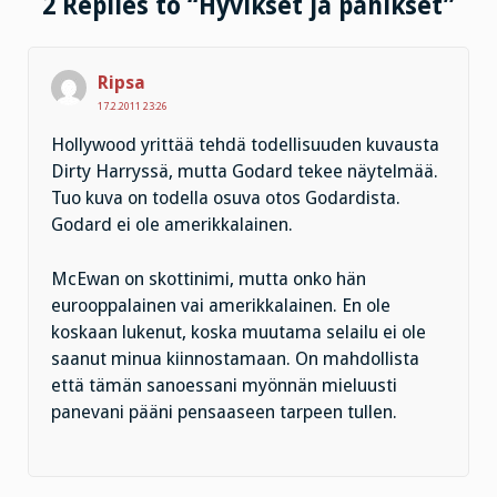
2 Replies to “Hyvikset ja pahikset”
Ripsa
17.2.2011 23:26
Hollywood yrittää tehdä todellisuuden kuvausta
Dirty Harryssä, mutta Godard tekee näytelmää.
Tuo kuva on todella osuva otos Godardista.
Godard ei ole amerikkalainen.
McEwan on skottinimi, mutta onko hän
eurooppalainen vai amerikkalainen. En ole
koskaan lukenut, koska muutama selailu ei ole
saanut minua kiinnostamaan. On mahdollista
että tämän sanoessani myönnän mieluusti
panevani pääni pensaaseen tarpeen tullen.