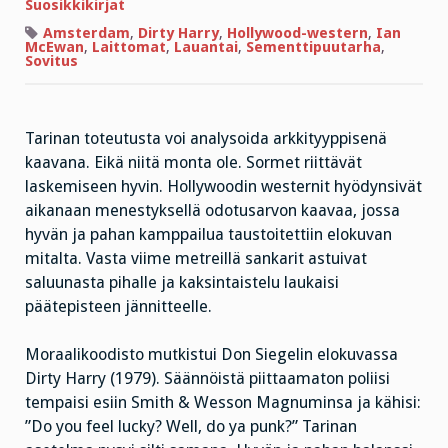
pahikset
Suosikkikirjat
Amsterdam
,
Dirty Harry
,
Hollywood-western
,
Ian
McEwan
,
Laittomat
,
Lauantai
,
Sementtipuutarha
,
Sovitus
Tarinan toteutusta voi analysoida arkkityyppisenä
kaavana. Eikä niitä monta ole. Sormet riittävät
laskemiseen hyvin. Hollywoodin westernit hyödynsivät
aikanaan menestyksellä odotusarvon kaavaa, jossa
hyvän ja pahan kamppailua taustoitettiin elokuvan
mitalta. Vasta viime metreillä sankarit astuivat
saluunasta pihalle ja kaksintaistelu laukaisi
päätepisteen jännitteelle.
Moraalikoodisto mutkistui Don Siegelin elokuvassa
Dirty Harry (1979). Säännöistä piittaamaton poliisi
tempaisi esiin Smith & Wesson Magnuminsa ja kähisi:
”Do you feel lucky? Well, do ya punk?” Tarinan