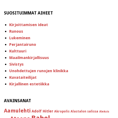
SUOSITUIMMAT AIHEET
Kirjoittamisen ideat
Runous
Lukeminen
Perjantairuno
Kulttuuri
Maailmankirjallisuus
Sivistys
Unohdettujen runojen klinikka
Kuvataiteilijat
Kirjallinen estetiikka
AVAINSANAT
Aamulehti
Adolf Hitler
Akropolis
Alastalon salissa
Aleksis