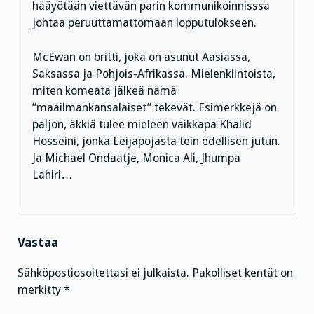
hääyötään viettävän parin kommunikoinnisssa
johtaa peruuttamattomaan lopputulokseen.
McEwan on britti, joka on asunut Aasiassa,
Saksassa ja Pohjois-Afrikassa. Mielenkiintoista,
miten komeata jälkeä nämä
”maailmankansalaiset” tekevät. Esimerkkejä on
paljon, äkkiä tulee mieleen vaikkapa Khalid
Hosseini, jonka Leijapojasta tein edellisen jutun.
Ja Michael Ondaatje, Monica Ali, Jhumpa
Lahiri…
Vastaa
Sähköpostiosoitettasi ei julkaista.
Pakolliset kentät on
merkitty
*