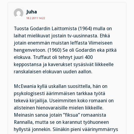
Juha
18.2.2011 14:22
Tuosta Godardin Laittomista (1964) mulla on
laihat mielikuvat jostain tv-uusinnasta. Ehkä
jotain enemmän muistan leffasta Viimeiseen
hengenvetoon. (1960) Se oli Godardin eka pitkä
elokuva. Truffaut oli tehnyt juuri 400
keppostansa ja kaverukset sysäsivät liikkeelle
ranskalaisen elokuvan uuden aallon.
McEwania kyllä uskallan suosittella, hän on
psykologisesti äärimmäisen tarkkaa työtä
tekevä kirjailija. Useimmiten koko romaani on
alisteinen hienovaraisille mielen liikkeille.
Meinasin sanoa jotain ”fiksua” romaanista
Rannalla, mutta se on karannut työhuoneen
hyllystä jonnekin. Siinäkin pieni väärinymmärrys