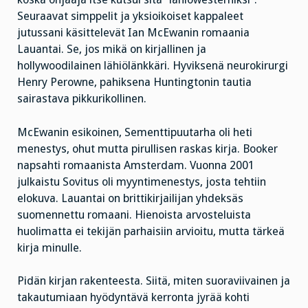
Seuraavat simppelit ja yksioikoiset kappaleet
jutussani käsittelevät Ian McEwanin romaania
Lauantai. Se, jos mikä on kirjallinen ja
hollywoodilainen lähiölänkkäri. Hyviksenä neurokirurgi
Henry Perowne, pahiksena Huntingtonin tautia
sairastava pikkurikollinen.
McEwanin esikoinen, Sementtipuutarha oli heti
menestys, ohut mutta pirullisen raskas kirja. Booker
napsahti romaanista Amsterdam. Vuonna 2001
julkaistu Sovitus oli myyntimenestys, josta tehtiin
elokuva. Lauantai on brittikirjailijan yhdeksäs
suomennettu romaani. Hienoista arvosteluista
huolimatta ei tekijän parhaisiin arvioitu, mutta tärkeä
kirja minulle.
Pidän kirjan rakenteesta. Siitä, miten suoraviivainen ja
takautumiaan hyödyntävä kerronta jyrää kohti