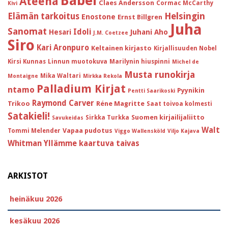
Babel
Ateena
Claes Andersson
Cormac McCarthy
Kivi
Helsingin
Elämän tarkoitus
Enostone
Ernst Billgren
Juha
Sanomat
Idoli
Hesari
Juhani Aho
J.M. Coetzee
Siro
Kari Aronpuro
Keltainen kirjasto
Kirjallisuuden Nobel
Kirsi Kunnas
Linnun muotokuva
Marilynin hiuspinni
Michel de
Musta runokirja
Mika Waltari
Montaigne
Mirkka Rekola
Palladium Kirjat
ntamo
Pyynikin
Pentti Saarikoski
Raymond Carver
Trikoo
Réne Magritte
Saat toivoa kolmesti
Satakieli!
Suomen kirjailijaliitto
Sirkka Turkka
Savukeidas
Walt
Vapaa pudotus
Tommi Melender
Viggo Wallensköld
Viljo Kajava
Whitman
Yllämme kaartuva taivas
ARKISTOT
heinäkuu 2026
kesäkuu 2026