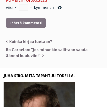
KOMMENTOIDAKSESI!
viisi
×
=
kymmenen
Artikkelien
Kuinka kirjaa luetaan?
selaus
Bo Carpelan: ”Jos minunkin sallitaan saada
ääneni kuuluviin!”
JUHA SIRO. MITÄ TAPAHTUU TODELLA.