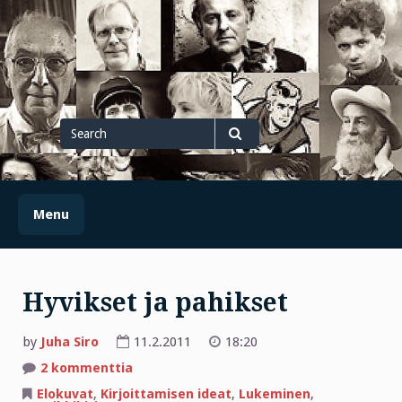
Skip
to
content
Search
for
Search
Menu
Hyvikset ja pahikset
by
Juha Siro
11.2.2011
18:20
artikkeliin
2 kommenttia
Hyvikset
ja
Elokuvat
,
Kirjoittamisen ideat
,
Lukeminen
,