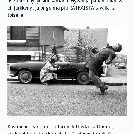
asetelma pysyi silti samana. Hyvän ja pahan balanssi
oli järkkynyt ja ongelma piti RATKAISTA tavalla tai
toisella.
Kuvani on Jean-Luc Godardin leffasta Laittomat,
koska ohjaaja itse kutsui sitä ”lähiöwesterniksi”.