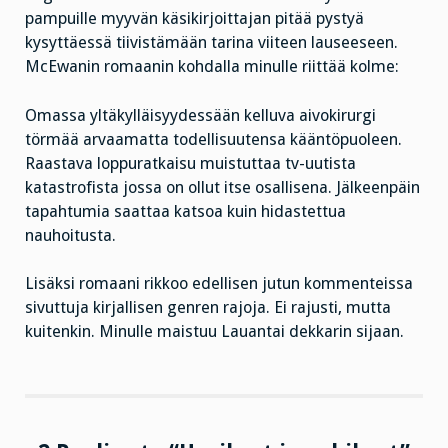
pampuille myyvän käsikirjoittajan pitää pystyä
kysyttäessä tiivistämään tarina viiteen lauseeseen.
McEwanin romaanin kohdalla minulle riittää kolme:
Omassa yltäkylläisyydessään kelluva aivokirurgi
törmää arvaamatta todellisuutensa kääntöpuoleen.
Raastava loppuratkaisu muistuttaa tv-uutista
katastrofista jossa on ollut itse osallisena. Jälkeenpäin
tapahtumia saattaa katsoa kuin hidastettua
nauhoitusta.
Lisäksi romaani rikkoo edellisen jutun kommenteissa
sivuttuja kirjallisen genren rajoja. Ei rajusti, mutta
kuitenkin. Minulle maistuu Lauantai dekkarin sijaan.