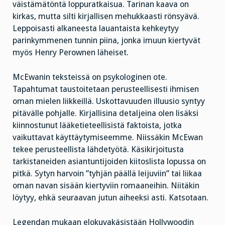
väistämätöntä loppuratkaisua. Tarinan kaava on
kirkas, mutta silti kirjallisen mehukkaasti rönsyävä.
Leppoisasti alkaneesta lauantaista kehkeytyy
parinkymmenen tunnin piina, jonka imuun kiertyvät
myös Henry Perownen läheiset.
McEwanin teksteissä on psykologinen ote.
Tapahtumat taustoitetaan perusteellisesti ihmisen
oman mielen liikkeillä. Uskottavuuden illuusio syntyy
pitävälle pohjalle. Kirjallisina detaljeina olen lisäksi
kiinnostunut lääketieteellisistä faktoista, jotka
vaikuttavat käyttäytymiseemme. Niissäkin McEwan
tekee perusteellista lähdetyötä. Käsikirjoitusta
tarkistaneiden asiantuntijoiden kiitoslista lopussa on
pitkä. Sytyn harvoin ”tyhjän päällä leijuviin” tai liikaa
oman navan sisään kiertyviin romaaneihin. Niitäkin
löytyy, ehkä seuraavan jutun aiheeksi asti. Katsotaan.
Legendan mukaan elokuvakäsistään Hollywoodin