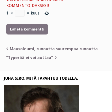
KOMMENTOIDAKSESI!
1
×
=
kuusi
Artikkelien
Mausoleumi, runoutta suurempaa runoutta
selaus
”Typerää ei voi auttaa”
JUHA SIRO. MITÄ TAPAHTUU TODELLA.