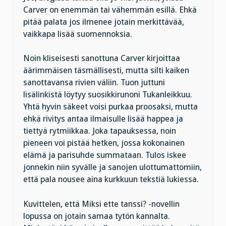
Carver on enemmän tai vähemmän esillä. Ehkä
pitää palata jos ilmenee jotain merkittävää,
vaikkapa lisää suomennoksia.
Noin kliseisesti sanottuna Carver kirjoittaa
äärimmäisen täsmällisesti, mutta silti kaiken
sanottavansa rivien väliin. Tuon juttuni
lisälinkistä löytyy suosikkirunoni Tukanleikkuu.
Yhtä hyvin säkeet voisi purkaa proosaksi, mutta
ehkä rivitys antaa ilmaisulle lisää happea ja
tiettyä rytmiikkaa. Joka tapauksessa, noin
pieneen voi pistää hetken, jossa kokonainen
elämä ja parisuhde summataan. Tulos iskee
jonnekin niin syvälle ja sanojen ulottumattomiin,
että pala nousee aina kurkkuun tekstiä lukiessa.
Kuvittelen, että Miksi ette tanssi? -novellin
lopussa on jotain samaa tytön kannalta.