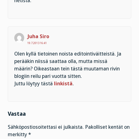
netistä.
Juha Siro
19.7.2013 16:41
Olen kyllä tietoinen noista editointiväitteistä. Ja
perääkin niissä saattaa olla, mutta missä
määrin? Oikeastaan tein tästä muutaman rivin
blogiin reilu pari vuotta sitten.
Juttu löytyy tästä
linkistä
.
Vastaa
Sähköpostiosoitettasi ei julkaista.
Pakolliset kentät on
merkitty
*