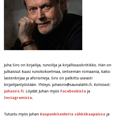
Juha Siro on kirjailija, runoilija ja kirjallisuuskriitikko. Hän on
julkaissut kuusi runokokoelmaa, seitsemän romaania, kaksi
lastenkirjaa ja aforismeja. Siro on palkittu useasti
kirjailijantyöstään. Yhteys: juhasiro@saunalahti.fi. Kotisivut:
juhasiro.fi
. Löydät Juhan myös
Facebookista
ja
Instagramista
.
Tutustu myös Juhan
Kaupunkitaidetta sähkökaapeissa
ja