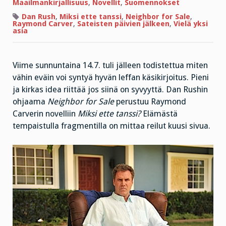
tanssi?
Maailmankirjallisuus
,
Novellit
,
Suomennokset
Dan Rush
,
Miksi ette tanssi
,
Neighbor for Sale
,
Raymond Carver
,
Sateisten päivien jälkeen
,
Vielä yksi
asia
Viime sunnuntaina 14.7. tuli jälleen todistettua miten
vähin eväin voi syntyä hyvän leffan käsikirjoitus. Pieni
ja kirkas idea riittää jos siinä on syvyyttä. Dan Rushin
ohjaama
Neighbor for Sale
perustuu Raymond
Carverin novelliin
Miksi ette tanssi?
Elämästä
tempaistulla fragmentilla on mittaa reilut kuusi sivua.