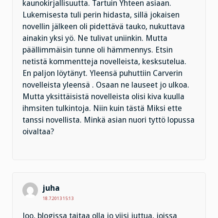
kaunokirjallisuutta. Tartuin Yhteen asiaan.
Lukemisesta tuli perin hidasta, sillä jokaisen
novellin jälkeen oli pidettävä tauko, nukuttava
ainakin yksi yö. Ne tulivat uniinkin. Mutta
päällimmäisin tunne oli hämmennys. Etsin
netistä kommentteja novelleista, kesksutelua.
En paljon löytänyt. Yleensä puhuttiin Carverin
novelleista yleensä . Osaan ne lauseet jo ulkoa.
Mutta yksittäisistä novelleista olisi kiva kuulla
ihmsiten tulkintoja. Niin kuin tästä Miksi ette
tanssi novellista. Minkä asian nuori tyttö lopussa
oivaltaa?
juha
18.7.2013 15:13
Joo, blogissa taitaa olla jo viisi juttua, joissa