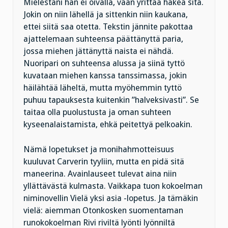
Mielestäni hän ei oivalla, vaan yrittää hakea sitä.
Jokin on niin lähellä ja sittenkin niin kaukana,
ettei siitä saa otetta. Tekstin jännite pakottaa
ajattelemaan suhteensa päättänyttä paria,
jossa miehen jättänyttä naista ei nähdä.
Nuoripari on suhteensa alussa ja siinä tyttö
kuvataan miehen kanssa tanssimassa, jokin
häilähtää läheltä, mutta myöhemmin tyttö
puhuu tapauksesta kuitenkin ”halveksivasti”. Se
taitaa olla puolustusta ja oman suhteen
kyseenalaistamista, ehkä peitettyä pelkoakin.
Nämä lopetukset ja monihahmotteisuus
kuuluvat Carverin tyyliin, mutta en pidä sitä
maneerina. Avainlauseet tulevat aina niin
yllättävästä kulmasta. Vaikkapa tuon kokoelman
niminovellin Vielä yksi asia -lopetus. Ja tämäkin
vielä: aiemman Otonkosken suomentaman
runokokoelman Rivi riviltä lyönti lyönniltä