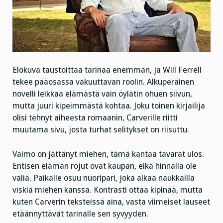
Elokuva taustoittaa tarinaa enemmän, ja Will Ferrell
tekee pääosassa vakuuttavan roolin. Alkuperäinen
novelli leikkaa elämästä vain öylätin ohuen siivun,
mutta juuri kipeimmästä kohtaa. Joku toinen kirjailija
olisi tehnyt aiheesta romaanin, Carverille riitti
muutama sivu, josta turhat selitykset on riisuttu.
Vaimo on jättänyt miehen, tämä kantaa tavarat ulos.
Entisen elämän rojut ovat kaupan, eikä hinnalla ole
väliä. Paikalle osuu nuoripari, joka alkaa naukkailla
viskiä miehen kanssa. Kontrasti ottaa kipinää, mutta
kuten Carverin teksteissä aina, vasta viimeiset lauseet
etäännyttävät tarinalle sen syvyyden.