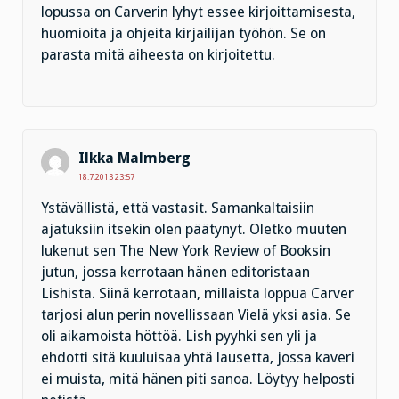
lopussa on Carverin lyhyt essee kirjoittamisesta,
huomioita ja ohjeita kirjailijan työhön. Se on
parasta mitä aiheesta on kirjoitettu.
Ilkka Malmberg
18.7.2013 23:57
Ystävällistä, että vastasit. Samankaltaisiin
ajatuksiin itsekin olen päätynyt. Oletko muuten
lukenut sen The New York Review of Booksin
jutun, jossa kerrotaan hänen editoristaan
Lishista. Siinä kerrotaan, millaista loppua Carver
tarjosi alun perin novellissaan Vielä yksi asia. Se
oli aikamoista höttöä. Lish pyyhki sen yli ja
ehdotti sitä kuuluisaa yhtä lausetta, jossa kaveri
ei muista, mitä hänen piti sanoa. Löytyy helposti