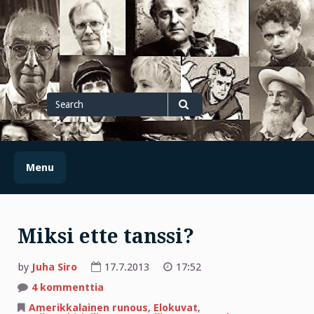
Skip
to
content
Search
for
Search
Menu
Miksi ette tanssi?
by
Juha Siro
17.7.2013
17:52
artikkeliin
4 kommenttia
Miksi
ette
Amerikkalainen runous
,
Elokuvat
,