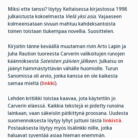
Miksi ette tanssi? löytyy Keltaisessa kirjastossa 1998
julkaistusta kokoelmasta
Vielä yksi asia
. Vajaaseen
kolmeensataan sivuun mahtuu kahdeksantoista
toinen toistaan tiukempaa novellia. Suosittelen.
Kirjoitin tänne keväällä muutaman rivin Arto Lapin ja
Juha Raution tuoreesta Carverin valikoitujen runojen
käännöksestä
Sateisten päivien jälkeen
. Julkaisu on
jäänyt hämmästyttävän vähälle huomiolle. Turun
Sanomissa oli arvio, jonka kanssa en ole kaikesta
samaa mieltä (
linkki
).
Lehden kritiikki toistaa kaavaa, jota käytettiin jo
Carverin eläessä. Kaikkia tekstejä ei pidetty runoina
lainkaan, vaan säkeisiin pätkittynä proosana. Uudesta
suomennoksesta löytyy lyhyt juttuni tästä
linkistä
.
Postauksesta löytyy myös lisälinkki niille, jotka
haluavat syventää asiaa hieman enemmän.