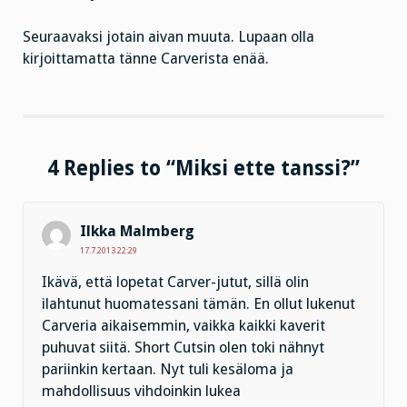
Seuraavaksi jotain aivan muuta. Lupaan olla
kirjoittamatta tänne Carverista enää.
4 Replies to “Miksi ette tanssi?”
Ilkka Malmberg
17.7.2013 22:29
Ikävä, että lopetat Carver-jutut, sillä olin
ilahtunut huomatessani tämän. En ollut lukenut
Carveria aikaisemmin, vaikka kaikki kaverit
puhuvat siitä. Short Cutsin olen toki nähnyt
pariinkin kertaan. Nyt tuli kesäloma ja
mahdollisuus vihdoinkin lukea