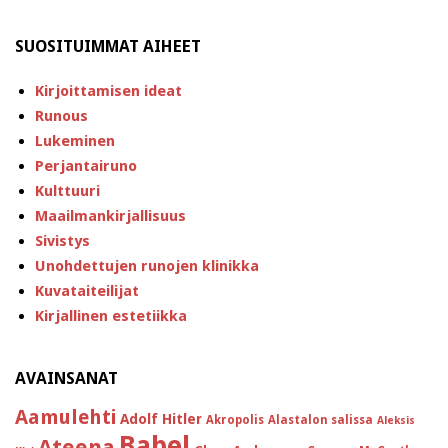
SUOSITUIMMAT AIHEET
Kirjoittamisen ideat
Runous
Lukeminen
Perjantairuno
Kulttuuri
Maailmankirjallisuus
Sivistys
Unohdettujen runojen klinikka
Kuvataiteilijat
Kirjallinen estetiikka
AVAINSANAT
Aamulehti
Adolf Hitler
Akropolis
Alastalon salissa
Aleksis
Babel
Ateena