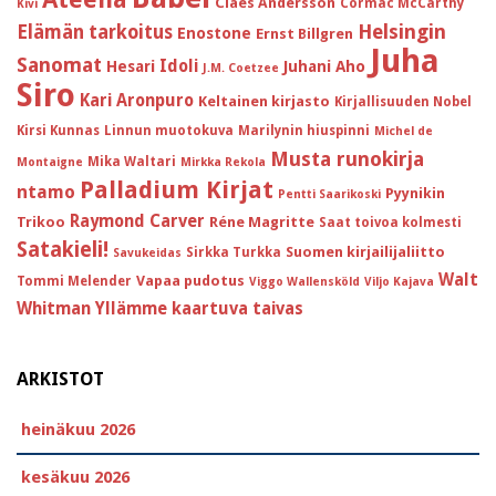
Claes Andersson
Cormac McCarthy
Kivi
Helsingin
Elämän tarkoitus
Enostone
Ernst Billgren
Juha
Sanomat
Idoli
Hesari
Juhani Aho
J.M. Coetzee
Siro
Kari Aronpuro
Keltainen kirjasto
Kirjallisuuden Nobel
Kirsi Kunnas
Linnun muotokuva
Marilynin hiuspinni
Michel de
Musta runokirja
Mika Waltari
Montaigne
Mirkka Rekola
Palladium Kirjat
ntamo
Pyynikin
Pentti Saarikoski
Raymond Carver
Trikoo
Réne Magritte
Saat toivoa kolmesti
Satakieli!
Suomen kirjailijaliitto
Sirkka Turkka
Savukeidas
Walt
Vapaa pudotus
Tommi Melender
Viggo Wallensköld
Viljo Kajava
Whitman
Yllämme kaartuva taivas
ARKISTOT
heinäkuu 2026
kesäkuu 2026