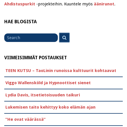
Ahdistuspurkit
-projekteihin. Kuuntele myös
äänirunot
.
HAE BLOGISTA
Search
Search
for
VIIMEISIMMÄT POSTAUKSET
TEEN KUTSU – TaoLinin runoissa kulttuurit kohtaavat
Viggo Wallensköld ja Hypnoottiset sienet
Lydia Davis, itsetietoisuuden taikuri
Lukemisen taito kehittyy koko elämän ajan
”He ovat väärässä”