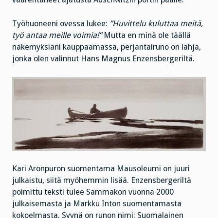
Työhuoneeni ovessa lukee:
”Huvittelu kuluttaa meitä,
työ antaa meille voimia!”
Mutta en minä ole täällä
näkemyksiäni kauppaamassa, perjantairuno on lahja,
jonka olen valinnut Hans Magnus Enzensbergeriltä.
Kari Aronpuron suomentama Mausoleumi on juuri
julkaistu, siitä myöhemmin lisää. Enzensbergeriltä
poimittu teksti tulee Sammakon vuonna 2000
julkaisemasta ja Markku Inton suomentamasta
kokoelmasta. Syynä on runon nimi: Suomalainen