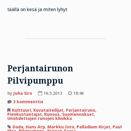
täällä on kesä ja miten lyhyt
Perjantairunon
Pilvipumppu
by
Juha Siro
16.5.2013
18:46
artikkeliin
3 kommenttia
Perjantairunon
Pilvipumppu
Kulttuuri
,
Kuvataiteilijat
,
Perjantairuno
,
Pienkustantajat
,
Runous
,
Suomennokset
,
Unohdettujen runojen klinikka
Dada
,
Hans Arp
,
Markku Into
,
Palladium Kirjat
,
Paul
Klee
,
Pilvipumppu
,
Tristan Tzara