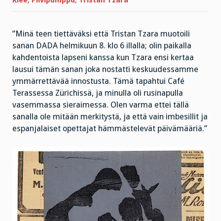
”Minä teen tiettäväksi että Tristan Tzara muotoili
sanan DADA helmikuun 8. klo 6 illalla; olin paikalla
kahdentoista lapseni kanssa kun Tzara ensi kertaa
lausui tämän sanan joka nostatti keskuudessamme
ymmärrettävää innostusta. Tämä tapahtui Café
Terassessa Zürichissä, ja minulla oli rusinapulla
vasemmassa sieraimessa. Olen varma ettei tällä
sanalla ole mitään merkitystä, ja että vain imbesillit ja
espanjalaiset opettajat hämmästelevät päivämääriä.”