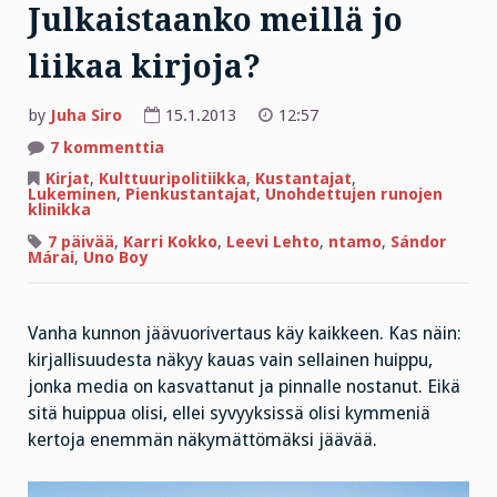
Julkaistaanko meillä jo
liikaa kirjoja?
by
Juha Siro
15.1.2013
12:57
artikkeliin
7 kommenttia
Julkaistaanko
meillä
Kirjat
,
Kulttuuripolitiikka
,
Kustantajat
,
jo
Lukeminen
,
Pienkustantajat
,
Unohdettujen runojen
liikaa
klinikka
kirjoja?
7 päivää
,
Karri Kokko
,
Leevi Lehto
,
ntamo
,
Sándor
Márai
,
Uno Boy
Vanha kunnon jäävuorivertaus käy kaikkeen. Kas näin:
kirjallisuudesta näkyy kauas vain sellainen huippu,
jonka media on kasvattanut ja pinnalle nostanut. Eikä
sitä huippua olisi, ellei syvyyksissä olisi kymmeniä
kertoja enemmän näkymättömäksi jäävää.