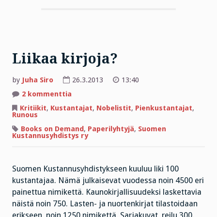
Liikaa kirjoja?
by
Juha Siro
26.3.2013
13:40
artikkeliin
2 kommenttia
Liikaa
kirjoja?
Kritiikit
,
Kustantajat
,
Nobelistit
,
Pienkustantajat
,
Runous
Books on Demand
,
Paperilyhtyjä
,
Suomen
Kustannusyhdistys ry
Suomen Kustannusyhdistykseen kuuluu liki 100
kustantajaa. Nämä julkaisevat vuodessa noin 4500 eri
painettua nimikettä. Kaunokirjallisuudeksi laskettavia
näistä noin 750. Lasten- ja nuortenkirjat tilastoidaan
erikseen, noin 1250 nimikettä. Sarjakuvat, reilu 300.