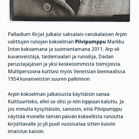
Palladium Kirjat julkaisi saksalais-ranskalaisen Arpin
valittujen runojen kokoelman
Pilvipumppu
Markku
Inton kokoamana ja suomentamana 2011. Arp oli
kuvanveistäjä, taidemaalari ja runoilija, Dadan
perustajajäsen ja yksi keskeisimmistä toimijoista.
Multipersoona kuittasi myös Venetsian biennaalissa
1954 kuvanveiston suuren palkinnon.
Arpin kokoelman julkaisusta käyttäisin sanaa
Kulttuuriteko, ellei se olisi jo niin loppuun kaluttu. Ja
jos minulta kysyttäisiin, sanoisin, että Pilvipumppu
näyttää monelle tämän päivän kokeellista runoutta
kirjoittavalle jo yli puoli vuosisataa sitten kuiviin
imaistun kaivon.