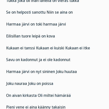
Tukka joka oli ihan lähellä on vieras tukka
Se on helposti sanottu
Niin se aina on
Harmaa järvi on toki harmaa järvi
Eilisillan tuore leipä on kova
Kukaan ei tanssi Kukaan ei kuiski Kukaan ei itke
Savu on kadonnut ja ei ole kadonnut
Harmaa järvi on nyt sininen
Joku huutaa
Joku nauraa
Joku on poissa
On aivan kirkasta
Oli miltei hämärää
Pieni vene ei aina käänny takaisin