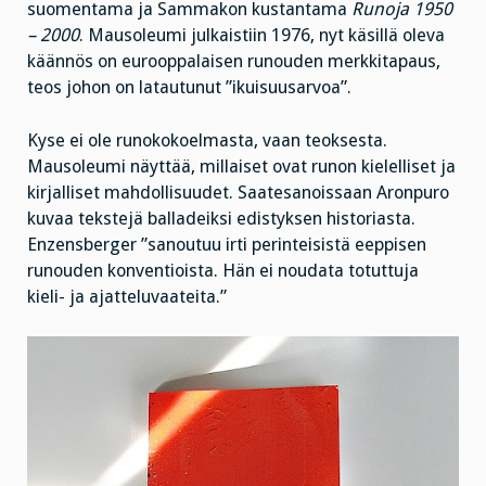
suomentama ja Sammakon kustantama
Runoja 1950
– 2000
. Mausoleumi julkaistiin 1976, nyt käsillä oleva
käännös on eurooppalaisen runouden merkkitapaus,
teos johon on latautunut ”ikuisuusarvoa”.
Kyse ei ole runokokoelmasta, vaan teoksesta.
Mausoleumi näyttää, millaiset ovat runon kielelliset ja
kirjalliset mahdollisuudet. Saatesanoissaan Aronpuro
kuvaa tekstejä balladeiksi edistyksen historiasta.
Enzensberger ”sanoutuu irti perinteisistä eeppisen
runouden konventioista. Hän ei noudata totuttuja
kieli- ja ajatteluvaateita.”