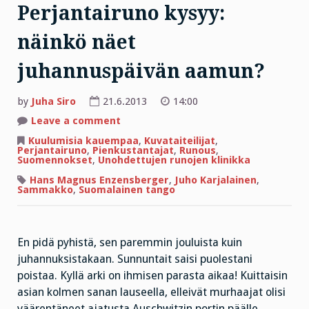
Perjantairuno kysyy:
näinkö näet
juhannuspäivän aamun?
by
Juha Siro
21.6.2013
14:00
on
Leave a comment
Perjantairuno
kysyy:
Kuulumisia kauempaa
,
Kuvataiteilijat
,
näinkö
Perjantairuno
,
Pienkustantajat
,
Runous
,
näet
Suomennokset
,
Unohdettujen runojen klinikka
juhannuspäivän
aamun?
Hans Magnus Enzensberger
,
Juho Karjalainen
,
Sammakko
,
Suomalainen tango
En pidä pyhistä, sen paremmin jouluista kuin
juhannuksistakaan. Sunnuntait saisi puolestani
poistaa. Kyllä arki on ihmisen parasta aikaa! Kuittaisin
asian kolmen sanan lauseella, elleivät murhaajat olisi
väärentäneet ajatusta Auschwitzin portin päälle.