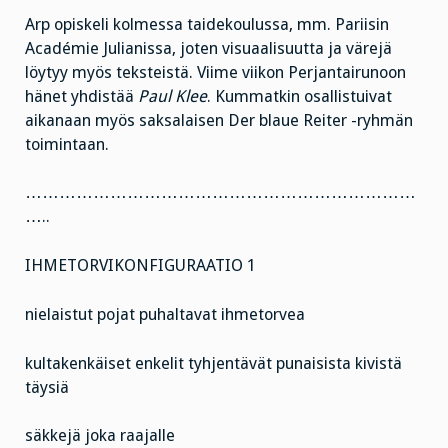
Arp opiskeli kolmessa taidekoulussa, mm. Pariisin
Académie Julianissa, joten visuaalisuutta ja värejä
löytyy myös teksteistä. Viime viikon Perjantairunoon
hänet yhdistää
Paul Klee
. Kummatkin osallistuivat
aikanaan myös saksalaisen Der blaue Reiter -ryhmän
toimintaan.
……………………………………………………………
…..
IHMETORVIKONFIGURAATIO 1
nielaistut pojat puhaltavat ihmetorvea
kultakenkäiset enkelit tyhjentävät punaisista kivistä
täysiä
säkkejä joka raajalle