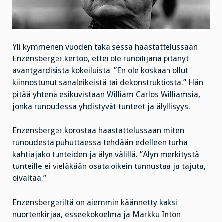
Yli kymmenen vuoden takaisessa haastattelussaan
Enzensberger kertoo, ettei ole runoilijana pitänyt
avantgardisista kokeiluista: ”En ole koskaan ollut
kiinnostunut sanaleikeistä tai dekonstruktiosta.” Hän
pitää yhtenä esikuvistaan William Carlos Williamsia,
jonka runoudessa yhdistyvät tunteet ja älyllisyys.
Enzensberger korostaa haastattelussaan miten
runoudesta puhuttaessa tehdään edelleen turha
kahtiajako tunteiden ja älyn välillä. ”Älyn merkitystä
tunteille ei vieläkään osata oikein tunnustaa ja tajuta,
oivaltaa.”
Enzensbergeriltä on aiemmin käännetty kaksi
nuortenkirjaa, esseekokoelma ja Markku Inton