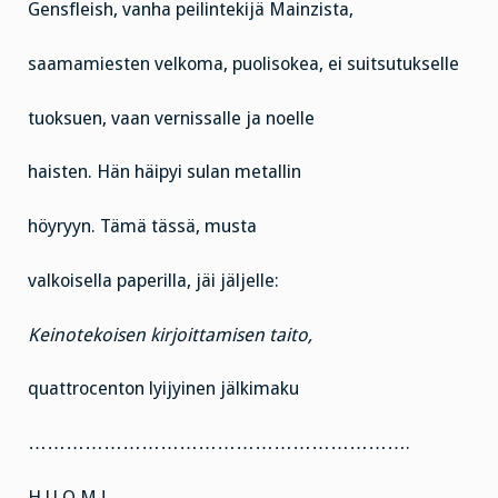
Gensfleish, vanha peilintekijä Mainzista,
saamamiesten velkoma, puolisokea, ei suitsutukselle
tuoksuen, vaan vernissalle ja noelle
haisten. Hän häipyi sulan metallin
höyryyn. Tämä tässä, musta
valkoisella paperilla, jäi jäljelle:
Keinotekoisen kirjoittamisen taito,
quattrocenton lyijyinen jälkimaku
…………………………………………………….
H U O M !