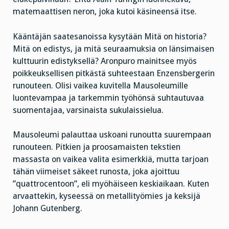
matemaattisen neron, joka kutoi käsineensä itse.
Kääntäjän saatesanoissa kysytään Mitä on historia?
Mitä on edistys, ja mitä seuraamuksia on länsimaisen
kulttuurin edistyksellä? Aronpuro mainitsee myös
poikkeuksellisen pitkästä suhteestaan Enzensbergerin
runouteen. Olisi vaikea kuvitella Mausoleumille
luontevampaa ja tarkemmin työhönsä suhtautuvaa
suomentajaa, varsinaista sukulaissielua.
Mausoleumi palauttaa uskoani runoutta suurempaan
runouteen. Pitkien ja proosamaisten tekstien
massasta on vaikea valita esimerkkiä, mutta tarjoan
tähän viimeiset säkeet runosta, joka ajoittuu
”quattrocentoon”, eli myöhäiseen keskiaikaan. Kuten
arvaattekin, kyseessä on metallityömies ja keksijä
Johann Gutenberg.