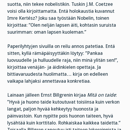
suotta, niin tekee nobelistikin. Tuskin J.M. Coetzee
voisi olla kirjoittamatta. Entä holokaustia kuvannut
Imre Kertész? Joku saa työstään Nobelin, toinen
kirjoittaa: ”Olen neljän lapsen äiti, kohtasin suruista
suurimman: oman lapsen kuoleman.”
Paperilyhtyjen sivuilla on reilu annos patetiaa. Entä
sitten, kyllä rämäpäisyyttäkin löytyy: ”Pankaa
luovuudelle ja hulluudelle raja, niin minä ylitän sen!”,
kirjoittaa venäjän- ja äidinkielen opettaja. Ja
bittiavaruudesta huolimatta… kirja on edelleen
vaikapa lahjaksi annettavaa konkretiaa.
Lainaan jälleen Ernst Billgrenin kirjaa
Mitä on taide
:
”Hyvä ja huono taide kutoutuvat toisiinsa kuin verkon
langat, paljon hyvää kehkeytyy huonosta ja
päinvastoin. Kun nypitte pois huonon taiteen, hyvä
lysähtää kuin korttitalo. Rohkaiskaa kaikkea taidetta.”
Toisaalla Billgren sanoutuu irti taiteen lokeroinnista ja