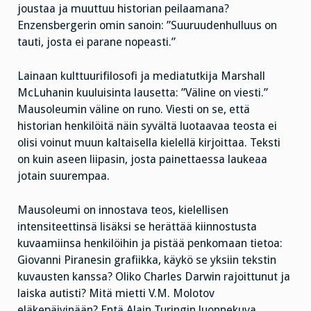
joustaa ja muuttuu historian peilaamana?
Enzensbergerin omin sanoin: ”Suuruudenhulluus on
tauti, josta ei parane nopeasti.”
Lainaan kulttuurifilosofi ja mediatutkija Marshall
McLuhanin kuuluisinta lausetta: ”Väline on viesti.”
Mausoleumin väline on runo. Viesti on se, että
historian henkilöitä näin syvältä luotaavaa teosta ei
olisi voinut muun kaltaisella kielellä kirjoittaa. Teksti
on kuin aseen liipasin, josta painettaessa laukeaa
jotain suurempaa.
Mausoleumi on innostava teos, kielellisen
intensiteettinsä lisäksi se herättää kiinnostusta
kuvaamiinsa henkilöihin ja pistää penkomaan tietoa:
Giovanni Piranesin grafiikka, käykö se yksiin tekstin
kuvausten kanssa? Oliko Charles Darwin rajoittunut ja
laiska autisti? Mitä mietti V.M. Molotov
eläkepäivinään? Entä Alain Turingin luonnekuva,