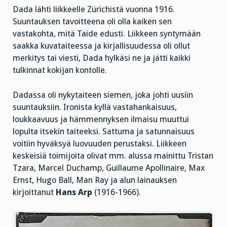
Dada lähti liikkeelle Zürichistä vuonna 1916.
Suuntauksen tavoitteena oli olla kaiken sen
vastakohta, mitä Taide edusti. Liikkeen syntymään
saakka kuvataiteessa ja kirjallisuudessa oli ollut
merkitys tai viesti, Dada hylkäsi ne ja jätti kaikki
tulkinnat kokijan kontolle.
Dadassa oli nykytaiteen siemen, joka johti uusiin
suuntauksiin. Ironista kyllä vastahankaisuus,
loukkaavuus ja hämmennyksen ilmaisu muuttui
lopulta itsekin taiteeksi. Sattuma ja satunnaisuus
voitiin hyväksyä luovuuden perustaksi. Liikkeen
keskeisiä toimijoita olivat mm. alussa mainittu Tristan
Tzara, Marcel Duchamp, Guillaume Apollinaire, Max
Ernst, Hugo Ball, Man Ray ja alun lainauksen
kirjoittanut
Hans Arp
(1916-1966).