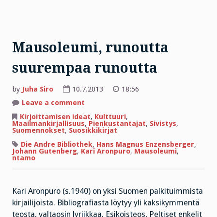
Mausoleumi, runoutta
suurempaa runoutta
by
Juha Siro
10.7.2013
18:56
on
Leave a comment
Mausoleumi,
runoutta
Kirjoittamisen ideat
,
Kulttuuri
,
suurempaa
Maailmankirjallisuus
,
Pienkustantajat
,
Sivistys
,
runoutta
Suomennokset
,
Suosikkikirjat
Die Andre Bibliothek
,
Hans Magnus Enzensberger
,
Johann Gutenberg
,
Kari Aronpuro
,
Mausoleumi
,
ntamo
Kari Aronpuro (s.1940) on yksi Suomen palkituimmista
kirjailijoista. Bibliografiasta löytyy yli kaksikymmentä
teosta, valtaosin lyriikkaa. Esikoisteos, Peltiset enkelit