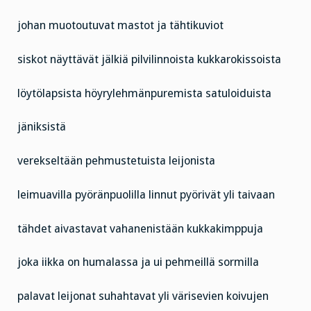
johan muotoutuvat mastot ja tähtikuviot
siskot näyttävät jälkiä pilvilinnoista kukkarokissoista
löytölapsista höyrylehmänpuremista satuloiduista
jäniksistä
verekseltään pehmustetuista leijonista
leimuavilla pyöränpuolilla linnut pyörivät yli taivaan
tähdet aivastavat vahanenistään kukkakimppuja
joka iikka on humalassa ja ui pehmeillä sormilla
palavat leijonat suhahtavat yli värisevien koivujen