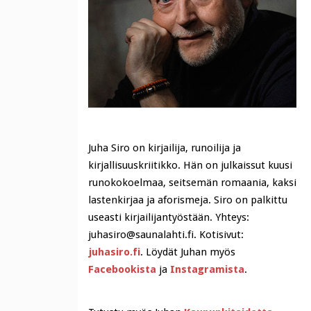
Juha Siro on kirjailija, runoilija ja
kirjallisuuskriitikko. Hän on julkaissut kuusi
runokokoelmaa, seitsemän romaania, kaksi
lastenkirjaa ja aforismeja. Siro on palkittu
useasti kirjailijantyöstään. Yhteys:
juhasiro@saunalahti.fi. Kotisivut:
juhasiro.fi
. Löydät Juhan myös
Facebookista
ja
Instagramista
.