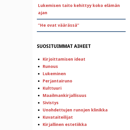
Lukemisen taito kehittyy koko elämän
ajan
”He ovat väärässä”
SUOSITUIMMAT AIHEET
Kirjoittamisen ideat
Runous
Lukeminen
Perjantairuno
Kulttuuri
Maailmankirjallisuus
Sivistys
Unohdettujen runojen klinikka
Kuvataiteilijat
Kirjallinen estetiikka