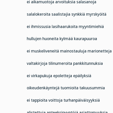
ei aikamuotoja arvoituksia salasanoja
salalokeroita saalistajia synkkiä myrskyöitä
ei ihmissusia lasihaarukoita myyntimiehiä
hullujen huoneita kylmää kaurapuuroa
ei muskeliveneitä mainostauluja marionetteja
valtakirjoja tilinumeroita pankkitunnuksia
ei virkapukuja epoletteja epäilyksiä
oikeudenkäyntejä tuomioita takuusummia
ei tappioita voittoja turhanpäiväisyyksiä
alistettuja anteeksipyyntöjä asiattomuuksia