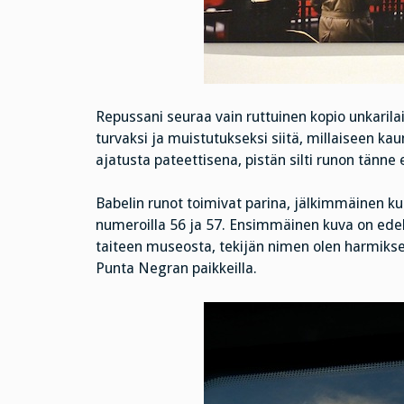
Repussani seuraa vain ruttuinen kopio unkarila
turvaksi ja muistutukseksi siitä, millaiseen ka
ajatusta pateettisena, pistän silti runon tänne 
Babelin runot toimivat parina, jälkimmäinen ku
numeroilla 56 ja 57. Ensimmäinen kuva on ed
taiteen museosta, tekijän nimen olen harmikse
Punta Negran paikkeilla.