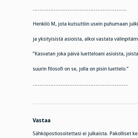
………………………………………………
Henkilö M, jota kutsuttiin usein puhumaan julki
ja yksityisistä asioista, alkoi vastata välinpitä
”Kasvatan joka päivä luetteloani asioista, joist
suurin filosofi on se, jolla on pisin luettelo.”
……………………………………………….
Vastaa
Sähköpostiosoitettasi ei julkaista.
Pakolliset k