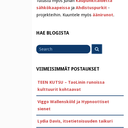
Tutustu myös Juhan
Kaupunkitaidetta
sähkökaapeissa
ja
Ahdistuspurkit
-
projekteihin. Kuuntele myös
äänirunot
.
HAE BLOGISTA
Search
Search
for
VIIMEISIMMÄT POSTAUKSET
TEEN KUTSU – TaoLinin runoissa
kulttuurit kohtaavat
Viggo Wallensköld ja Hypnoottiset
sienet
Lydia Davis, itsetietoisuuden taikuri