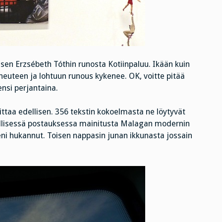
isen Erzsébeth Tóthin runosta Kotiinpaluu. Ikään kuin
uneuteen ja lohtuun runous kykenee. OK, voitte pitää
ensi perjantaina.
ittaa edellisen. 356 tekstin kokoelmasta ne löytyvät
ellisessä postauksessa mainitusta Malagan modernin
ni hukannut. Toisen nappasin junan ikkunasta jossain