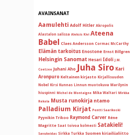
AVAINSANAT
Aamulehti
Adolf Hitler
Akropolis
Ateena
Alastalon salissa
Aleksis Kivi
Babel
Claes Andersson
Cormac McCarthy
Elämän tarkoitus
Enostone
Ernst Billgren
Helsingin Sanomat
Idoli
Hesari
J.M.
Juha Siro
Kari
Juhani Aho
Coetzee
Aronpuro
Keltainen kirjasto
Kirjallisuuden
Nobel
Kirsi Kunnas
Linnun muotokuva
Marilynin
hiuspinni
Mika Waltari
Michel de Montaigne
Mirkka
Musta runokirja
ntamo
Rekola
Palladium Kirjat
Pentti Saarikoski
Raymond Carver
Pyynikin Trikoo
Réne
Satakieli!
Magritte
Saat toivoa kolmesti
Suomen kirjailijaliitto
Sirkka Turkka
Savukeidas