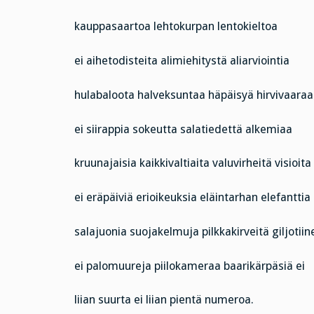
kauppasaartoa lehtokurpan lentokieltoa
ei aihetodisteita alimiehitystä aliarviointia
hulabaloota halveksuntaa häpäisyä hirvivaaraa
ei siirappia sokeutta salatiedettä alkemiaa
kruunajaisia kaikkivaltiaita valuvirheitä visioita
ei eräpäiviä erioikeuksia eläintarhan elefanttia
salajuonia suojakelmuja pilkkakirveitä giljotiin
ei palomuureja piilokameraa baarikärpäsiä ei
liian suurta ei liian pientä numeroa.