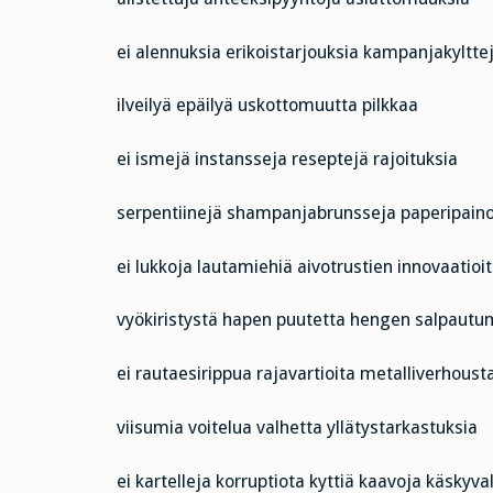
ei alennuksia erikoistarjouksia kampanjakyltte
ilveilyä epäilyä uskottomuutta pilkkaa
ei ismejä instansseja reseptejä rajoituksia
serpentiinejä shampanjabrunsseja paperipain
ei lukkoja lautamiehiä aivotrustien innovaatioi
vyökiristystä hapen puutetta hengen salpautu
ei rautaesirippua rajavartioita metalliverhoust
viisumia voitelua valhetta yllätystarkastuksia
ei kartelleja korruptiota kyttiä kaavoja käskyva