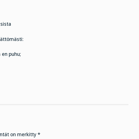
sista
mättömästi:
a en puhu;
entät on merkitty
*