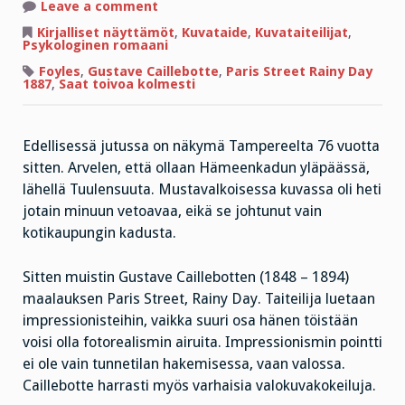
on
Leave a comment
Huomatkaa
uusi
Kirjalliset näyttämöt
,
Kuvataide
,
Kuvataiteilijat
,
keksintö,
Psykologinen romaani
kokoontaittuva
sateenvarjo
Foyles
,
Gustave Caillebotte
,
Paris Street Rainy Day
1887
,
Saat toivoa kolmesti
Edellisessä jutussa on näkymä Tampereelta 76 vuotta
sitten. Arvelen, että ollaan Hämeenkadun yläpäässä,
lähellä Tuulensuuta. Mustavalkoisessa kuvassa oli heti
jotain minuun vetoavaa, eikä se johtunut vain
kotikaupungin kadusta.
Sitten muistin Gustave Caillebotten (1848 – 1894)
maalauksen Paris Street, Rainy Day. Taiteilija luetaan
impressionisteihin, vaikka suuri osa hänen töistään
voisi olla fotorealismin airuita. Impressionismin pointti
ei ole vain tunnetilan hakemisessa, vaan valossa.
Caillebotte harrasti myös varhaisia valokuvakokeiluja.