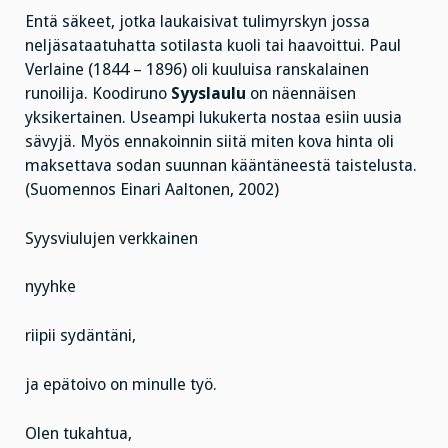
Entä säkeet, jotka laukaisivat tulimyrskyn jossa
neljäsataatuhatta sotilasta kuoli tai haavoittui. Paul
Verlaine (1844 – 1896) oli kuuluisa ranskalainen
runoilija. Koodiruno
Syyslaulu
on näennäisen
yksikertainen. Useampi lukukerta nostaa esiin uusia
sävyjä. Myös ennakoinnin siitä miten kova hinta oli
maksettava sodan suunnan kääntäneestä taistelusta.
(Suomennos Einari Aaltonen, 2002)
Syysviulujen verkkainen
nyyhke
riipii sydäntäni,
ja epätoivo on minulle työ.
Olen tukahtua,