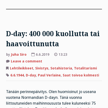
D-day: 400 000 kuollutta tai
haavoittunutta
by
Juha Siro
6.6.2019
13:23
on
Leave a comment
D-
day:
Lehtileikkeet
,
Sivistys
,
Sotahistoria
,
Totalitarismi
400
000
6.6.1944
,
D-day
,
Paul Verlaine
,
Saat toivoa kolmesti
kuollutta
tai
haavoittunutta
Tänään perinnepäivitys. Olen huomioinut jo useana
vuotena Normandian D-dayn. Tänä vuonna
liittoutuneiden maihinnoususta tulee kuluneeksi 75