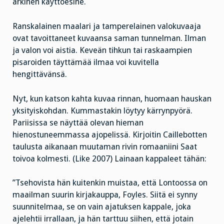
arkinen käyttöesine.
Ranskalainen maalari ja tamperelainen valokuvaaja
ovat tavoittaneet kuvaansa saman tunnelman. Ilman
ja valon voi aistia. Keveän tihkun tai raskaampien
pisaroiden täyttämää ilmaa voi kuvitella
hengittävänsä.
Nyt, kun katson kahta kuvaa rinnan, huomaan hauskan
yksityiskohdan. Kummastakin löytyy kärrynpyörä.
Pariisissa se näyttää olevan hieman
hienostuneemmassa ajopelissä. Kirjoitin Caillebotten
taulusta aikanaan muutaman rivin romaaniini Saat
toivoa kolmesti. (Like 2007) Lainaan kappaleet tähän:
”Tsehovista hän kuitenkin muistaa, että Lontoossa on
maailman suurin kirjakauppa, Foyles. Siitä ei synny
suunnitelmaa, se on vain ajatuksen kappale, joka
ajelehtii irrallaan, ja hän tarttuu siihen, että jotain