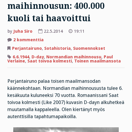
maihinnousun: 400.000
kuoli tai haavoittui
by
Juha Siro
22.5.2014
19:11
artikkeliin
2 kommenttia
Koodiruno
laukaisi
Perjantairuno
,
Sotahistoria
,
Suomennokset
maihinnousun:
400.000
6.6.1944
,
D-day
,
Normandian maihinnousu
,
Paul
kuoli
Verlaine
,
Saat toivoa kolmesti
,
Toinen maailmansota
tai
haavoittui
Perjantairuno palaa toisen maailmansodan
käännekohtaan. Normandian maihinnoususta tulee 6.
kesäkuuta kuluneeksi 70 vuotta. Romaanissani Saat
toivoa kolmesti (Like 2007) kuvasin D-dayn alkuhetkeä
muutamalla kappaleella. Olen kiertänyt myös
autenttisilla tapahtumapaikoilla.