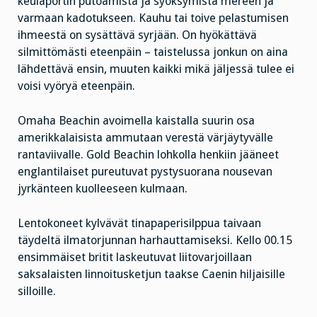
keulaportin putoamista ja syöksymistä mereen ja
varmaan kadotukseen. Kauhu tai toive pelastumisen
ihmeestä on sysättävä syrjään. On hyökättävä
silmittömästi eteenpäin – taistelussa jonkun on aina
lähdettävä ensin, muuten kaikki mikä jäljessä tulee ei
voisi vyöryä eteenpäin.
Omaha Beachin avoimella kaistalla suurin osa
amerikkalaisista ammutaan verestä värjäytyvälle
rantaviivalle. Gold Beachin lohkolla henkiin jääneet
englantilaiset pureutuvat pystysuorana nousevan
jyrkänteen kuolleeseen kulmaan.
Lentokoneet kylvävät tinapaperisilppua taivaan
täydeltä ilmatorjunnan harhauttamiseksi. Kello 00.15
ensimmäiset britit laskeutuvat liitovarjoillaan
saksalaisten linnoitusketjun taakse Caenin hiljaisille
silloille.