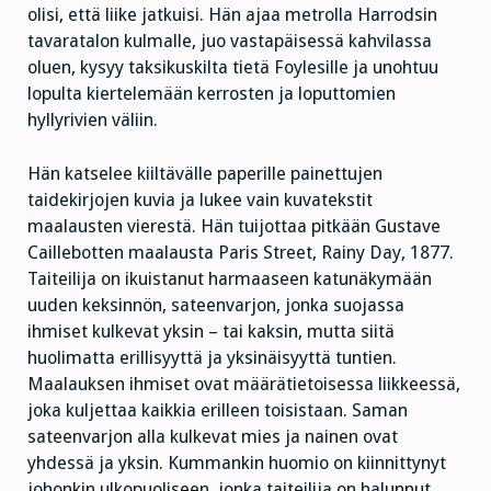
olisi, että liike jatkuisi. Hän ajaa metrolla Harrodsin
tavaratalon kulmalle, juo vastapäisessä kahvilassa
oluen, kysyy taksikuskilta tietä Foylesille ja unohtuu
lopulta kiertelemään kerrosten ja loputtomien
hyllyrivien väliin.
Hän katselee kiiltävälle paperille painettujen
taidekirjojen kuvia ja lukee vain kuvatekstit
maalausten vierestä. Hän tuijottaa pitkään Gustave
Caillebotten maalausta Paris Street, Rainy Day, 1877.
Taiteilija on ikuistanut harmaaseen katunäkymään
uuden keksinnön, sateenvarjon, jonka suojassa
ihmiset kulkevat yksin – tai kaksin, mutta siitä
huolimatta erillisyyttä ja yksinäisyyttä tuntien.
Maalauksen ihmiset ovat määrätietoisessa liikkeessä,
joka kuljettaa kaikkia erilleen toisistaan. Saman
sateenvarjon alla kulkevat mies ja nainen ovat
yhdessä ja yksin. Kummankin huomio on kiinnittynyt
johonkin ulkopuoliseen, jonka taiteilija on halunnut