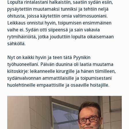
Lopulta rintalastani halkaistiin, saatiin sydän esiin,
pysäytettiin muutamaksi tunniksi ja tehtiin neljä
ohitusta, joissa käytettiin omia valtimosuoniani.
Leikkaus onnistui hyvin, toipumisen ensimmäinen
vaihe ei. Sydän otti siipeensä ja sain vakavia
rytmihäiriöitä, jotka jouduttiin lopulta oikaisemaan
sähköllä.
Nyt on kaikki hyvin ja teen tätä Pyynikin
työhuoneellani. Päivän duunina oli laatia muutama
kiitoskirje: leikanneelle kirurgille ja hänen tiimilleen,
sydänvalvonnan ammattilaisille ja toipumisestani
huolehtineille empaattisille ja osaaville hoitajille.