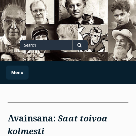
Skip
to
content
Search
for
Search
Menu
Avainsana:
Saat toivoa
kolmesti