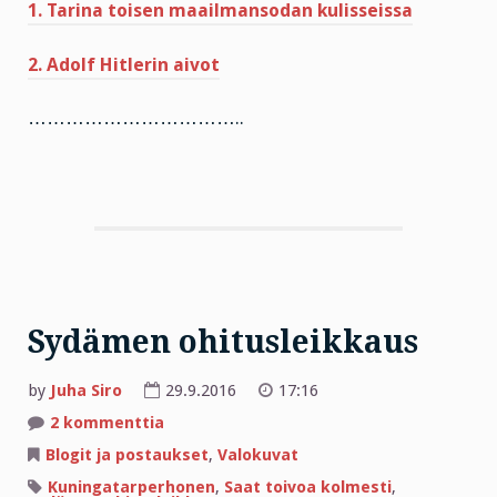
1. Tarina toisen maailmansodan kulisseissa
2. Adolf Hitlerin aivot
……………………………..
Sydämen ohitusleikkaus
by
Juha Siro
29.9.2016
17:16
artikkeliin
2 kommenttia
Sydämen
ohitusleikkaus
Blogit ja postaukset
,
Valokuvat
Kuningatarperhonen
,
Saat toivoa kolmesti
,