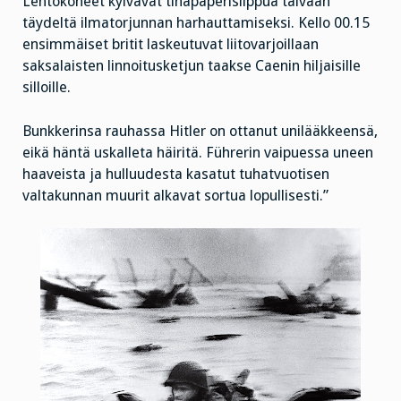
Lentokoneet kylvävät tinapaperisilppua taivaan
täydeltä ilmatorjunnan harhauttamiseksi. Kello 00.15
ensimmäiset britit laskeutuvat liitovarjoillaan
saksalaisten linnoitusketjun taakse Caenin hiljaisille
silloille.
Bunkkerinsa rauhassa Hitler on ottanut unilääkkeensä,
eikä häntä uskalleta häiritä. Führerin vaipuessa uneen
haaveista ja hulluudesta kasatut tuhatvuotisen
valtakunnan muurit alkavat sortua lopullisesti.”