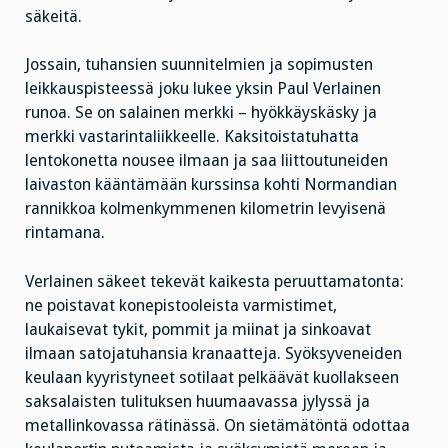
säkeitä.
Jossain, tuhansien suunnitelmien ja sopimusten
leikkauspisteessä joku lukee yksin Paul Verlainen
runoa. Se on salainen merkki – hyökkäyskäsky ja
merkki vastarintaliikkeelle. Kaksitoistatuhatta
lentokonetta nousee ilmaan ja saa liittoutuneiden
laivaston kääntämään kurssinsa kohti Normandian
rannikkoa kolmenkymmenen kilometrin levyisenä
rintamana.
Verlainen säkeet tekevät kaikesta peruuttamatonta:
ne poistavat konepistooleista varmistimet,
laukaisevat tykit, pommit ja miinat ja sinkoavat
ilmaan satojatuhansia kranaatteja. Syöksyveneiden
keulaan kyyristyneet sotilaat pelkäävät kuollakseen
saksalaisten tulituksen huumaavassa jylyssä ja
metallinkovassa rätinässä. On sietämätöntä odottaa