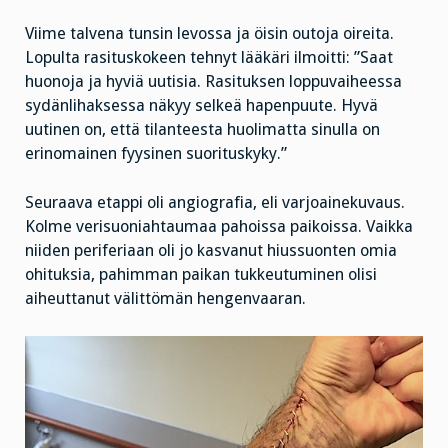
Viime talvena tunsin levossa ja öisin outoja oireita.
Lopulta rasituskokeen tehnyt lääkäri ilmoitti: ”Saat
huonoja ja hyviä uutisia. Rasituksen loppuvaiheessa
sydänlihaksessa näkyy selkeä hapenpuute. Hyvä
uutinen on, että tilanteesta huolimatta sinulla on
erinomainen fyysinen suorituskyky.”
Seuraava etappi oli angiografia, eli varjoainekuvaus.
Kolme verisuoniahtaumaa pahoissa paikoissa. Vaikka
niiden periferiaan oli jo kasvanut hiussuonten omia
ohituksia, pahimman paikan tukkeutuminen olisi
aiheuttanut välittömän hengenvaaran.