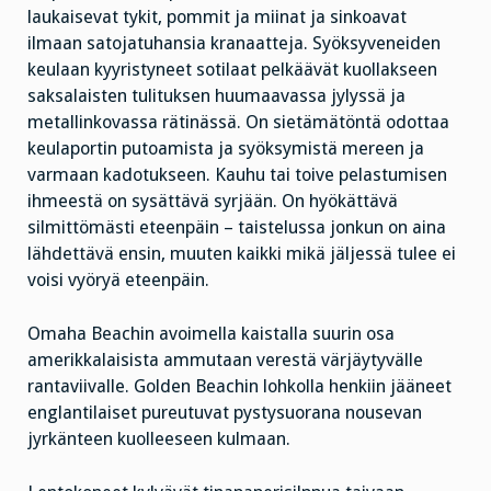
laukaisevat tykit, pommit ja miinat ja sinkoavat
ilmaan satojatuhansia kranaatteja. Syöksyveneiden
keulaan kyyristyneet sotilaat pelkäävät kuollakseen
saksalaisten tulituksen huumaavassa jylyssä ja
metallinkovassa rätinässä. On sietämätöntä odottaa
keulaportin putoamista ja syöksymistä mereen ja
varmaan kadotukseen. Kauhu tai toive pelastumisen
ihmeestä on sysättävä syrjään. On hyökättävä
silmittömästi eteenpäin – taistelussa jonkun on aina
lähdettävä ensin, muuten kaikki mikä jäljessä tulee ei
voisi vyöryä eteenpäin.
Omaha Beachin avoimella kaistalla suurin osa
amerikkalaisista ammutaan verestä värjäytyvälle
rantaviivalle. Golden Beachin lohkolla henkiin jääneet
englantilaiset pureutuvat pystysuorana nousevan
jyrkänteen kuolleeseen kulmaan.