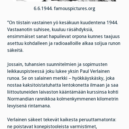
6.6.1944. famouspictures.org
”On tiistain vastainen yö kesäkuun kuudentena 1944.
Vastaanotin suhisee, kuuluu räsähdyksiä,
ensimmäiset sanat hapuilevat orpona kunnes taajuus
asettuu kohdalleen ja radioaalloille alkaa soljua runon
säkeitä.
Jossain, tuhansien suunnitelmien ja sopimusten
leikkauspisteessä joku lukee yksin Paul Verlainen
runoa. Se on salainen merkki – hyökkäyskäsky, joka
nostaa kaksitoistatuhatta lentokonetta ilmaan ja saa
liittoutuneiden laivaston kääntämään kurssinsa kohti
Normandian rannikkoa kolmenkymmenen kilometrin
levyisenä rintamana.
Verlainen säkeet tekevät kaikesta peruuttamatonta:
ne poistavat konepistooleista varmistimet,