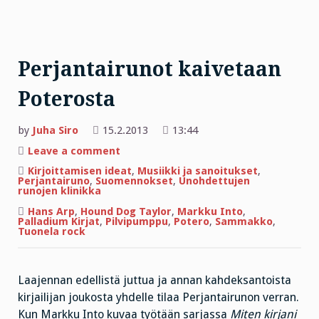
Perjantairunot kaivetaan
Poterosta
by
Juha Siro
15.2.2013
13:44
on
Leave a comment
Perjantairunot
kaivetaan
Kirjoittamisen ideat
,
Musiikki ja sanoitukset
,
Poterosta
Perjantairuno
,
Suomennokset
,
Unohdettujen
runojen klinikka
Hans Arp
,
Hound Dog Taylor
,
Markku Into
,
Palladium Kirjat
,
Pilvipumppu
,
Potero
,
Sammakko
,
Tuonela rock
Laajennan edellistä juttua ja annan kahdeksantoista
kirjailijan joukosta yhdelle tilaa Perjantairunon verran.
Kun Markku Into kuvaa työtään sarjassa
Miten kirjani