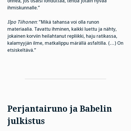
onnea, jos osaisi lohduttaa, tehdä jotain hyvää
ihmiskunnalle.”
Ilpo Tiihonen
: ”Mikä tahansa voi olla runon
materiaalia. Tavattu ihminen, kaikki luettu ja nähty,
jokainen korviin heilahtanut repliikki, haju ratikassa,
kalamyyjän ilme, matkalippu märällä asfaltilla. (…) On
etsiskeltävä.”
Perjantairuno ja Babelin
julkistus