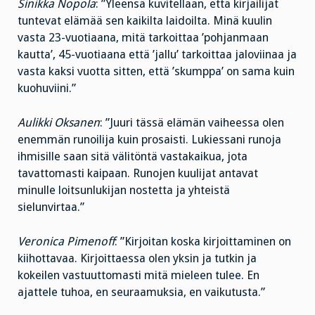
Sinikka Nopola
: ”Yleensä kuvitellaan, että kirjailijat
tuntevat elämää sen kaikilta laidoilta. Minä kuulin
vasta 23-vuotiaana, mitä tarkoittaa ’pohjanmaan
kautta’, 45-vuotiaana että ’jallu’ tarkoittaa jaloviinaa ja
vasta kaksi vuotta sitten, että ’skumppa’ on sama kuin
kuohuviini.”
Aulikki Oksanen
: ”Juuri tässä elämän vaiheessa olen
enemmän runoilija kuin prosaisti. Lukiessani runoja
ihmisille saan sitä välitöntä vastakaikua, jota
tavattomasti kaipaan. Runojen kuulijat antavat
minulle loitsunlukijan nostetta ja yhteistä
sielunvirtaa.”
Veronica Pimenoff
: ”Kirjoitan koska kirjoittaminen on
kiihottavaa. Kirjoittaessa olen yksin ja tutkin ja
kokeilen vastuuttomasti mitä mieleen tulee. En
ajattele tuhoa, en seuraamuksia, en vaikutusta.”