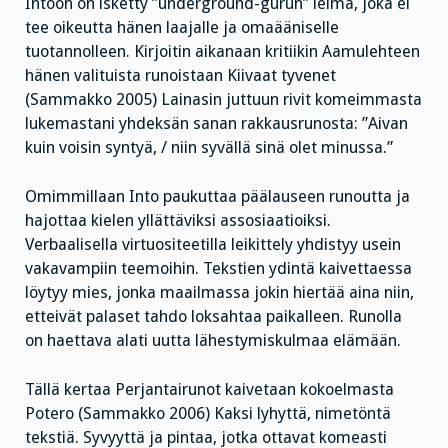
Intoon on isketty ”underground-gurun” leima, joka ei
tee oikeutta hänen laajalle ja omaääniselle
tuotannolleen. Kirjoitin aikanaan kritiikin Aamulehteen
hänen valituista runoistaan Kiivaat tyvenet
(Sammakko 2005) Lainasin juttuun rivit komeimmasta
lukemastani yhdeksän sanan rakkausrunosta: ”Aivan
kuin voisin syntyä, / niin syvällä sinä olet minussa.”
Omimmillaan Into paukuttaa päälauseen runoutta ja
hajottaa kielen yllättäviksi assosiaatioiksi.
Verbaalisella virtuositeetilla leikittely yhdistyy usein
vakavampiin teemoihin. Tekstien ydintä kaivettaessa
löytyy mies, jonka maailmassa jokin hiertää aina niin,
etteivät palaset tahdo loksahtaa paikalleen. Runolla
on haettava alati uutta lähestymiskulmaa elämään.
Tällä kertaa Perjantairunot kaivetaan kokoelmasta
Potero (Sammakko 2006) Kaksi lyhyttä, nimetöntä
tekstiä. Syvyyttä ja pintaa, jotka ottavat komeasti