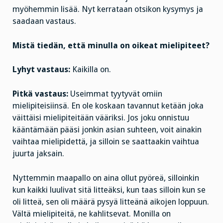
myöhemmin lisää. Nyt kerrataan otsikon kysymys ja
saadaan vastaus.
Mistä tiedän, että minulla on oikeat mielipiteet?
Lyhyt vastaus:
Kaikilla on.
Pitkä vastaus:
Useimmat tyytyvät omiin
mielipiteisiinsä. En ole koskaan tavannut ketään joka
väittäisi mielipiteitään vääriksi. Jos joku onnistuu
kääntämään pääsi jonkin asian suhteen, voit ainakin
vaihtaa mielipidettä, ja silloin se saattaakin vaihtua
juurta jaksain.
Nyttemmin maapallo on aina ollut pyöreä, silloinkin
kun kaikki luulivat sitä litteäksi, kun taas silloin kun se
oli litteä, sen oli määrä pysyä litteänä aikojen loppuun.
Vältä mielipiteitä, ne kahlitsevat. Monilla on