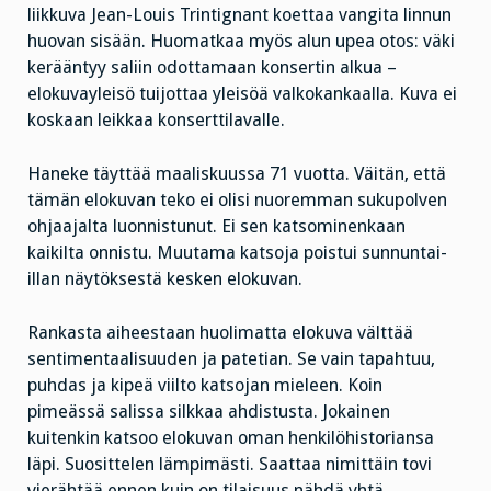
liikkuva Jean-Louis Trintignant koettaa vangita linnun
huovan sisään. Huomatkaa myös alun upea otos: väki
kerääntyy saliin odottamaan konsertin alkua –
elokuvayleisö tuijottaa yleisöä valkokankaalla. Kuva ei
koskaan leikkaa konserttilavalle.
Haneke täyttää maaliskuussa 71 vuotta. Väitän, että
tämän elokuvan teko ei olisi nuoremman sukupolven
ohjaajalta luonnistunut. Ei sen katsominenkaan
kaikilta onnistu. Muutama katsoja poistui sunnuntai-
illan näytöksestä kesken elokuvan.
Rankasta aiheestaan huolimatta elokuva välttää
sentimentaalisuuden ja patetian. Se vain tapahtuu,
puhdas ja kipeä viilto katsojan mieleen. Koin
pimeässä salissa silkkaa ahdistusta. Jokainen
kuitenkin katsoo elokuvan oman henkilöhistoriansa
läpi. Suosittelen lämpimästi. Saattaa nimittäin tovi
vierähtää ennen kuin on tilaisuus nähdä yhtä