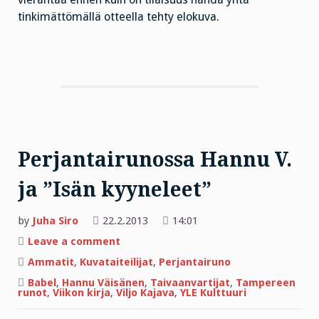
tinkimättömällä otteella tehty elokuva.
Perjantairunossa Hannu V.
ja ”Isän kyyneleet”
by
Juha Siro
22.2.2013
14:01
on
Leave a comment
Perjantairunossa
Hannu
Ammatit
,
Kuvataiteilijat
,
Perjantairuno
V.
ja
Babel
,
Hannu Väisänen
,
Taivaanvartijat
,
Tampereen
”Isän
runot
,
Viikon kirja
,
Viljo Kajava
,
YLE Kulttuuri
kyyneleet”