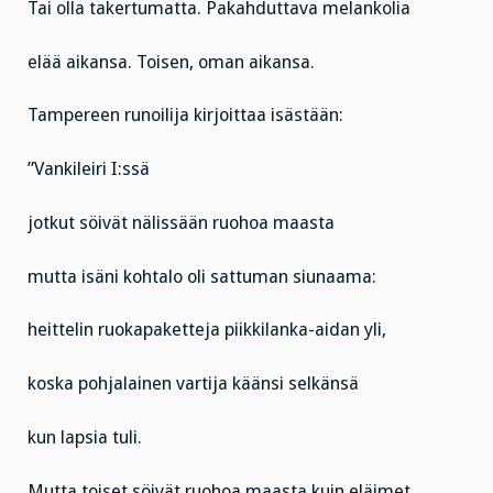
Tai olla takertumatta. Pakahduttava melankolia
elää aikansa. Toisen, oman aikansa.
Tampereen runoilija kirjoittaa isästään:
”Vankileiri I:ssä
jotkut söivät nälissään ruohoa maasta
mutta isäni kohtalo oli sattuman siunaama:
heittelin ruokapaketteja piikkilanka-aidan yli,
koska pohjalainen vartija käänsi selkänsä
kun lapsia tuli.
Mutta toiset söivät ruohoa maasta kuin eläimet,