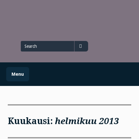
Skip
to
content
Search
for
Search
Menu
Kuukausi:
helmikuu 2013