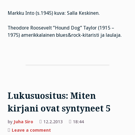
Markku Into (s.1945) kuva: Salla Keskinen.
Theodore Roosevelt ”Hound Dog” Taylor (1915 –
1975) amerikkalainen blues&rock-kitaristi ja laulaja.
Lukusuositus: Miten
kirjani ovat syntyneet 5
by
Juha Siro
12.2.2013
18:44
on
Leave a comment
Lukusuositus: