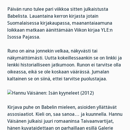
Päivän runo tulee pari viikkoa sitten julkaistusta
Babelista. Lauantaina kerron kirjasta jotain
Suomalaisessa kirjakaupassa, maanantaiaamuna
loikkaan matkaan äänittämään Viikon kirjaa YLE:n
Isossa Pajassa.
Runo on aina jonnekin velkaa, näkyvästi tai
näkymättömästi. Uutta kokeillessaankin se on linkki ja
lenkki historialliseen jatkumoon. Runon ei tarvitse olla
oikeassa, eikä se ole koskaan väärässä. Jumalan
kaltainen se on siinä, ettei tarvitse puolustajaa.
Kirjava puhe on Babelin mieleen, asioiden yllättävät
assosiaatiot. Kieli on, saa sanoa… ja kuunnella. Hannu
Väisänen julkaisi juuri romaaninsa Taivaanvartijat,
hänen kuvataidettaan on parhaillaan esillä Galerie