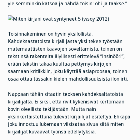
yleisemminkin katsoa ja nähdä toisin: ohi ja taakse.”
Toisinnäkeminen on hyvin yksilöllistä.
Kahdeksastatoista kirjailijasta yksi tekee työstään
matemaattisten kaavojen soveltamista, toinen on
tekstinsä rakenteita älyllisesti erittelevä ”insinööri”,
erään tekstin takaa kuultaa pettymys kirjojen
saamaan kritiikkiin, joku käyttää asiaproosaa, toinen
osaa ottaa tässäkin kielen mahdollisuuksista ilon irti.
Nappaan tähän sitaatin teoksen kahdeksaltatoista
kirjailijalta. Ei siksi, että rivit kykenisivät kertomaan
kovin oleellista tekijästään. Mutta näin
yksinkertaistettuna tulevat kirjailijat esiteltyä. Ehkäpä
joku innostuu lukemaan viisisataa sivua siitä miten
kirjailijat kuvaavat työnsä edellytyksiä.