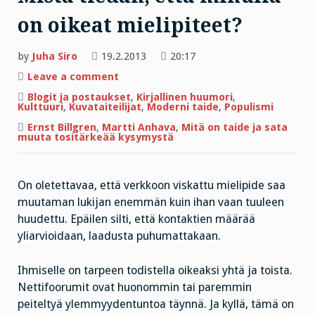
on oikeat mielipiteet?
by
Juha Siro
19.2.2013
20:17
on
Leave a comment
Mistä
tiedän,
Blogit ja postaukset
,
Kirjallinen huumori
,
että
Kulttuuri
,
Kuvataiteilijat
,
Moderni taide
,
Populismi
minulla
on
Ernst Billgren
,
Martti Anhava
,
Mitä on taide ja sata
oikeat
muuta tositärkeää kysymystä
mielipiteet?
On oletettavaa, että verkkoon viskattu mielipide saa
muutaman lukijan enemmän kuin ihan vaan tuuleen
huudettu. Epäilen silti, että kontaktien määrää
yliarvioidaan, laadusta puhumattakaan.
Ihmiselle on tarpeen todistella oikeaksi yhtä ja toista.
Nettifoorumit ovat huonommin tai paremmin
peiteltyä ylemmyydentuntoa täynnä. Ja kyllä, tämä on