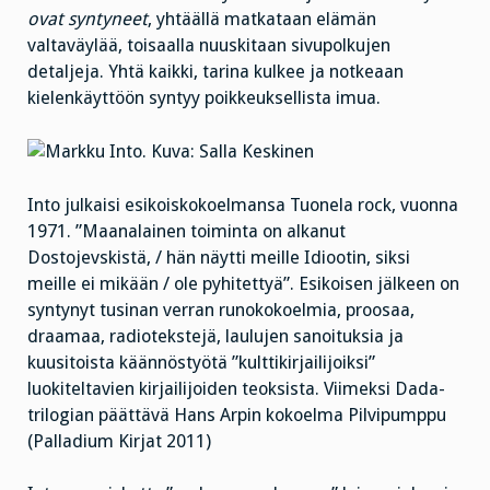
ovat syntyneet
, yhtäällä matkataan elämän
valtaväylää, toisaalla nuuskitaan sivupolkujen
detaljeja. Yhtä kaikki, tarina kulkee ja notkeaan
kielenkäyttöön syntyy poikkeuksellista imua.
Into julkaisi esikoiskokoelmansa Tuonela rock, vuonna
1971. ”Maanalainen toiminta on alkanut
Dostojevskistä, / hän näytti meille Idiootin, siksi
meille ei mikään / ole pyhitettyä”. Esikoisen jälkeen on
syntynyt tusinan verran runokokoelmia, proosaa,
draamaa, radiotekstejä, laulujen sanoituksia ja
kuusitoista käännöstyötä ”kulttikirjailijoiksi”
luokiteltavien kirjailijoiden teoksista. Viimeksi Dada-
trilogian päättävä Hans Arpin kokoelma Pilvipumppu
(Palladium Kirjat 2011)