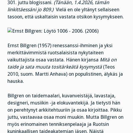
301. juttu blogissani.
(Tänään, 1.4.2026, tämän
linkittäessäni jo 809.)
Vielä en ole yltänyt sellaiseen
tasoon, että uskaltaisin vastata otsikon kysymykseen.
Ernst Billgren (1957) renessanssi-ihminen ja yksi
merkittävimmistä ruotsalaisista nykytaiteen
vaikuttajista osaa vastata. Hänen kirjansa
Mitä on
taide ja sata muuta tositärkeätä kysymystä
(Teos
2010, suom. Martti Anhava) on populistinen, älykäs ja
hauska.
Billgren on taidemaalari, kuvanveistäjä, lavastaja,
designeri, musiikin -ja elokuvantekijä. Ja tietysti hän
on perehtynyt arkkitehtuuriin ja osaa kirjoittaa. Pikku
juttu, vastaavaa osaa moni muukin. Mutta Billgren on
myös erinomainen tenniksenpelaaja ja Ruotsin
kuninkaallisen taideakatemian jäsen. Näistä