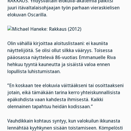
RAKKAUS. Yhdysvaltain elokuva-akatemia palkitsi
juuri itävaltalaisohjaajan työn parhaan vieraskielisen
elokuvan Oscarilla.
Olin vähällä kirjoittaa aloituslistaani: ei kauniita
näyttelijöitä. Se olisi ollut silkka vääryys. Toisessa
pääosassa näyttelevä 86-vuotias Emmanuelle Riva
hehkuu tyyntä kauneutta ja sisäistä valoa ennen
lopullista luhistumistaan.
”En koskaan tee elokuvia väittääkseni tai osoittaakseni
jotain, eikä tämäkään tarina kerro yhteiskunnallisista
epäkohdista vaan kahdesta ihmisestä. Kaikki
olennainen tapahtuu heidän kodissaan.”
Vauhdikkain kohtaus syntyy, kun valokuilun ikkunasta
lennähtää kyyhkynen sisään toistamiseen. Kömpelösti