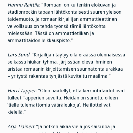
Hannu Raittila
: ”Romaani on kuitenkin elokuvan ja
stadionrockin tapaan lähtökohtaisesti suuren yleisön
taidemuoto, ja romaanikirjailijan ammattieettinen
velvollisuus on tehdä työnsä tämä lähtökohta
mielessään. Tässä on ammattietiikan ja
ammattitaidon leikkauspiste.”
Lars Sund
: ”Kirjailijan täytyy olla eräässä olennaisessa
seikassa hiukan tyhmä. Järjissään oleva ihminen
aristaa romaanin kirjoittamisen suunnatonta urakkaa
– yritystä rakentaa tyhjästä kuviteltu maailma.”
Harri Tapper
: ”Olen päätellyt, että kerrontataidot ovat
tulleet Tapperien suvulta. Heidän on sanottu olleen
’tielle tulemattomia vääräleukoja’. He ilottelivat
kielellä.”
Arja Tiainen
: ”Ja hetken aikaa vielä jos saisi iloa ja