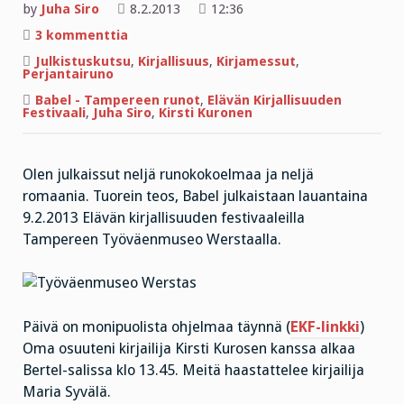
by
Juha Siro
8.2.2013
12:36
artikkeliin
3 kommenttia
Perjantairuno
ja
Julkistuskutsu
,
Kirjallisuus
,
Kirjamessut
,
Babelin
Perjantairuno
julkistus
Babel - Tampereen runot
,
Elävän Kirjallisuuden
Festivaali
,
Juha Siro
,
Kirsti Kuronen
Olen julkaissut neljä runokokoelmaa ja neljä
romaania. Tuorein teos, Babel julkaistaan lauantaina
9.2.2013 Elävän kirjallisuuden festivaaleilla
Tampereen Työväenmuseo Werstaalla.
Päivä on monipuolista ohjelmaa täynnä (
EKF-linkki
)
Oma osuuteni kirjailija Kirsti Kurosen kanssa alkaa
Bertel-salissa klo 13.45. Meitä haastattelee kirjailija
Maria Syvälä.