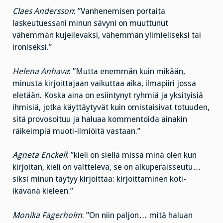
Claes Andersson
: ”Vanhenemisen portaita
laskeutuessani minun sävyni on muuttunut
vähemmän kujeilevaksi, vähemmän ylimieliseksi tai
ironiseksi.”
Helena Anhava
: ”Mutta enemmän kuin mikään,
minusta kirjoittajaan vaikuttaa aika, ilmapiiri jossa
eletään. Koska aina on esiintynyt ryhmiä ja yksityisiä
ihmisiä, jotka käyttäytyvät kuin omistaisivat totuuden,
sitä provosoituu ja haluaa kommentoida ainakin
räikeimpiä muoti-ilmiöitä vastaan.”
Agneta Enckell
: ”kieli on siellä missä minä olen kun
kirjoitan, kieli on välttelevä, se on alkuperäisseutu…
siksi minun täytyy kirjoittaa: kirjoittaminen koti-
ikävänä kieleen.”
Monika Fagerholm
: ”On niin paljon… mitä haluan