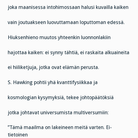
joka maanisessa intohimossaan halusi kuvailla kaiken
vain joutuakseen luovuttamaan loputtoman edessä.
Hiuksenhieno muutos yhteenkin luonnonlakiin
hajottaa kaiken: ei synny tähtiä, ei raskaita alkuaineita
ei hiiliketjuja, jotka ovat elämän perusta.
S. Hawking pohtii yhä kvanttifysiikkaa ja
kosmologian kysymyksiä, tekee johtopäätöksiä
jotka johtavat universumista multiversumiin:
”Tämä maailma on lakeineen meitä varten. Ei-
tietoinen