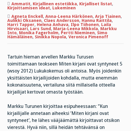
Miten
Ammatit
,
Kirjallinen estetiikka
,
Kirjalliset listat
,
kirjani
Kirjoittamisen ideat
,
Lukeminen
ovat
syntyneet
Agneta Enckell
,
Anna-Leena Härkönen
,
Arja Tiainen
,
5
Aulikki Oksanen
,
Claes Andersson
,
Hannu Raittila
,
Harri Tapper
,
Helena Anhava
,
Ilpo Tiihonen
,
Laila
Hirvisaari
,
Lars Sund
,
Marja-Leena Mikkola
,
Markku
Into
,
Monika Fagerholm
,
Pertti Nieminen
,
Simo
Hämäläinen
,
Sinikka Nopola
,
Veronica Pimenoff
Tartuin hieman arvellen Markku Turusen
toimittamaan teokseen Miten kirjani ovat syntyneet 5
(wsoy 2012) Lukukokemus oli antoisa. Myös joidenkin
yksittäisten kirjailijoiden kohdalla, mutta enemmän
kokonaisuutena, vertailuna siitä millaisella otteella
kirjailijat kertovat omasta työstään.
Markku Turunen kirjoittaa esipuheessaan: ”Kun
kirjailijalle annetaan aiheeksi ’Miten kirjani ovat
syntyneet’, he lähes vääjäämättä kirjoittavat otsikon
vierestä. Hyvä niin, sillä heidän tehtävänsä on