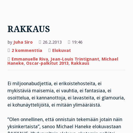
RAKKAUS
by
Juha Siro
26.2.2013
19:46
artikkeliin
2 kommenttia
Elokuvat
RAKKAUS
Emmanuelle Riva
,
Jean-Louis Trintignant
,
Michael
Haneke
,
Oscar-palkitut 2013
,
Rakkaus
Ei miljoonabudjettia, ei erikoistehosteita, ei
mykistäviä maisemia, ei vauhtia, ei fantasiaa, ei
osoittelua, ei kannanottoja, ei lavasteita, ei glamouria,
ei kohunäyttelijöitä, ei mitään ylimääräistä.
”Olen onnellinen, että onnistuin tekemään jotain näin
yksinkertaista”, sanoo Michael Haneke elokuvastaan