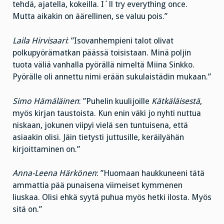
tehdä, ajatella, kokeilla. I´ll try everything once.
Mutta aikakin on äärellinen, se valuu pois.”
Laila Hirvisaari
: ”Isovanhempieni talot olivat
polkupyörämatkan päässä toisistaan. Minä poljin
tuota väliä vanhalla pyörällä nimeltä Miina Sinkko.
Pyörälle oli annettu nimi erään sukulaistädin mukaan.”
Simo Hämäläinen
: ”Puhelin kuulijoille
Kätkäläisestä
,
myös kirjan taustoista. Kun enin väki jo nyhti nuttua
niskaan, jokunen viipyi vielä sen tuntuisena, että
asiaakin olisi. Jäin tietysti juttusille, keräilyähän
kirjoittaminen on.”
Anna-Leena Härkönen
: ”Huomaan haukkuneeni tätä
ammattia pää punaisena viimeiset kymmenen
liuskaa. Olisi ehkä syytä puhua myös hetki ilosta. Myös
sitä on.”