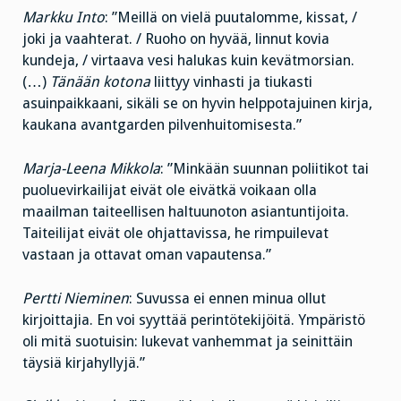
Markku Into
: ”Meillä on vielä puutalomme, kissat, /
joki ja vaahterat. / Ruoho on hyvää, linnut kovia
kundeja, / virtaava vesi halukas kuin kevätmorsian.
(…)
Tänään kotona
liittyy vinhasti ja tiukasti
asuinpaikkaani, sikäli se on hyvin helppotajuinen kirja,
kaukana avantgarden pilvenhuitomisesta.”
Marja-Leena Mikkola
: ”Minkään suunnan poliitikot tai
puoluevirkailijat eivät ole eivätkä voikaan olla
maailman taiteellisen haltuunoton asiantuntijoita.
Taiteilijat eivät ole ohjattavissa, he rimpuilevat
vastaan ja ottavat oman vapautensa.”
Pertti Nieminen
: Suvussa ei ennen minua ollut
kirjoittajia. En voi syyttää perintötekijöitä. Ympäristö
oli mitä suotuisin: lukevat vanhemmat ja seinittäin
täysiä kirjahyllyjä.”