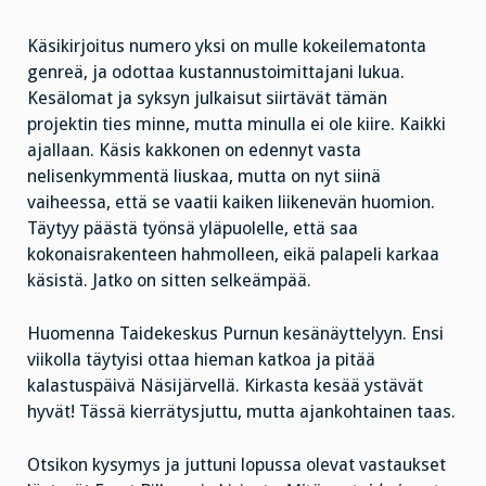
Käsikirjoitus numero yksi on mulle kokeilematonta
genreä, ja odottaa kustannustoimittajani lukua.
Kesälomat ja syksyn julkaisut siirtävät tämän
projektin ties minne, mutta minulla ei ole kiire. Kaikki
ajallaan. Käsis kakkonen on edennyt vasta
nelisenkymmentä liuskaa, mutta on nyt siinä
vaiheessa, että se vaatii kaiken liikenevän huomion.
Täytyy päästä työnsä yläpuolelle, että saa
kokonaisrakenteen hahmolleen, eikä palapeli karkaa
käsistä. Jatko on sitten selkeämpää.
Huomenna Taidekeskus Purnun kesänäyttelyyn. Ensi
viikolla täytyisi ottaa hieman katkoa ja pitää
kalastuspäivä Näsijärvellä. Kirkasta kesää ystävät
hyvät! Tässä kierrätysjuttu, mutta ajankohtainen taas.
Otsikon kysymys ja juttuni lopussa olevat vastaukset