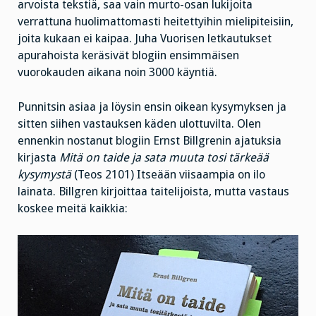
arvoista tekstiä, saa vain murto-osan lukijoita
verrattuna huolimattomasti heitettyihin mielipiteisiin,
joita kukaan ei kaipaa. Juha Vuorisen letkautukset
apurahoista keräsivät blogiin ensimmäisen
vuorokauden aikana noin 3000 käyntiä.
Punnitsin asiaa ja löysin ensin oikean kysymyksen ja
sitten siihen vastauksen käden ulottuvilta. Olen
ennenkin nostanut blogiin Ernst Billgrenin ajatuksia
kirjasta
Mitä on taide ja sata muuta tosi tärkeää
kysymystä
(Teos 2101) Itseään viisaampia on ilo
lainata. Billgren kirjoittaa taitelijoista, mutta vastaus
koskee meitä kaikkia: