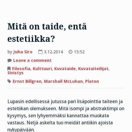
Mitä on taide, entä
estetiikka?
by
Juha Siro
3.12.2014
15:52
on
Leave a comment
Mitä
on
Filosofia
,
Kulttuuri
,
Kuvataide
,
Kuvataiteilijat
,
taide,
Sivistys
entä
estetiikka?
Ernst Billgren
,
Marshall McLuhan
,
Platon
Lupasin edellisessä jutussa pari lisäpointtia taiteen ja
estetiikan olemukseen. Mitä isompi ja abstraktimpi on
kysymys, sen lyhyemmäksi kannattaa muokata
vastaus. Neljä askelta tuo meidät antiikin ajoista
nykypäivään.