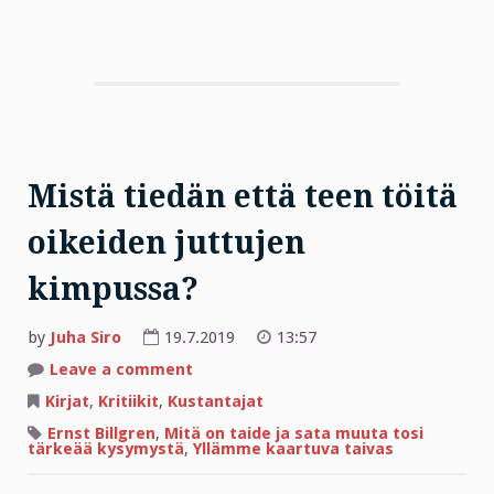
Mistä tiedän että teen töitä
oikeiden juttujen
kimpussa?
by
Juha Siro
19.7.2019
13:57
on
Leave a comment
Mistä
tiedän
Kirjat
,
Kritiikit
,
Kustantajat
että
teen
Ernst Billgren
,
Mitä on taide ja sata muuta tosi
töitä
tärkeää kysymystä
,
Yllämme kaartuva taivas
oikeiden
juttujen
kimpussa?