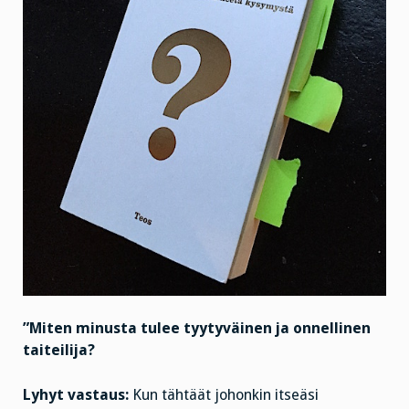
”Miten minusta tulee tyytyväinen ja onnellinen
taiteilija?
Lyhyt vastaus:
Kun tähtäät johonkin itseäsi