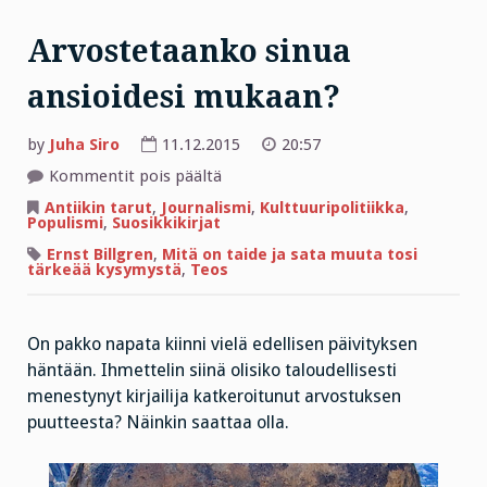
Arvostetaanko sinua
ansioidesi mukaan?
by
Juha Siro
11.12.2015
20:57
artikkelissa
Kommentit pois päältä
Arvostetaanko
sinua
Antiikin tarut
,
Journalismi
,
Kulttuuripolitiikka
,
ansioidesi
Populismi
,
Suosikkikirjat
mukaan?
Ernst Billgren
,
Mitä on taide ja sata muuta tosi
tärkeää kysymystä
,
Teos
On pakko napata kiinni vielä edellisen päivityksen
häntään. Ihmettelin siinä olisiko taloudellisesti
menestynyt kirjailija katkeroitunut arvostuksen
puutteesta? Näinkin saattaa olla.