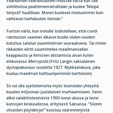
Paahdinten vaarallisuuden muistaa vasta kun saa
volttihoitoa paahtimenrämältään ja kuolee ’Niinpä
tietysti!’ huulillaan. Monet kuolevat mieluummin kuin
vaihtavat harhaluulon tietoon.”
Funtsin näitä, kun minulle todistellaan, että covid-
rokotusten saaneet alkavat kuolla viiden vuoden
kuluttua salatun suunnitelman seurauksena. Tai miten
rikkaiden eliitti suunnittelee maailmanvallan
kaappausta ja ihmisten alistamista aivan kuten
elokuvassa
Metropolis
(Fritz Langin saksalainen
dystopiakuvaus vuodelta 1927. Mykkäelokuva, joka
kuuluu maailman kulttuuriperinnön luetteloon).
En voi olla ajattelematta myös teorioiden yhteyttä
kuuden miljoonan juutalaisen murhaamiseen. Vaino
alkoi salaliittoteorioista 1900-luvun alussa ja levisi
kansojen keskuudessa, erityisesti Saksassa. ”Siionin
viisaiden pöytäkirjat” koostuu väärennetyistä