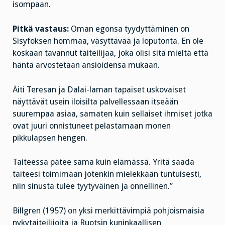
isompaan.
Pitkä vastaus:
Oman egonsa tyydyttäminen on
Sisyfoksen hommaa, väsyttävää ja loputonta. En ole
koskaan tavannut taiteilijaa, joka olisi sitä mieltä että
häntä arvostetaan ansioidensa mukaan.
Äiti Teresan ja Dalai-laman tapaiset uskovaiset
näyttävät usein iloisilta palvellessaan itseään
suurempaa asiaa, samaten kuin sellaiset ihmiset jotka
ovat juuri onnistuneet pelastamaan monen
pikkulapsen hengen.
Taiteessa pätee sama kuin elämässä. Yritä saada
taiteesi toimimaan jotenkin mielekkään tuntuisesti,
niin sinusta tulee tyytyväinen ja onnellinen.”
Billgren (1957) on yksi merkittävimpiä pohjoismaisia
nykytaiteilijoita ja Ruotsin kuninkaallisen