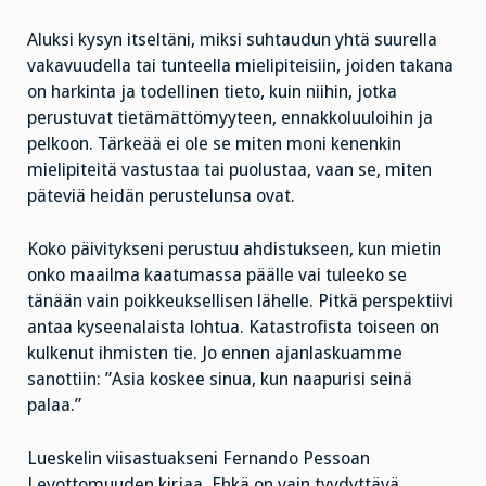
Aluksi kysyn itseltäni, miksi suhtaudun yhtä suurella
vakavuudella tai tunteella mielipiteisiin, joiden takana
on harkinta ja todellinen tieto, kuin niihin, jotka
perustuvat tietämättömyyteen, ennakkoluuloihin ja
pelkoon. Tärkeää ei ole se miten moni kenenkin
mielipiteitä vastustaa tai puolustaa, vaan se, miten
päteviä heidän perustelunsa ovat.
Koko päivitykseni perustuu ahdistukseen, kun mietin
onko maailma kaatumassa päälle vai tuleeko se
tänään vain poikkeuksellisen lähelle. Pitkä perspektiivi
antaa kyseenalaista lohtua. Katastrofista toiseen on
kulkenut ihmisten tie. Jo ennen ajanlaskuamme
sanottiin: ”Asia koskee sinua, kun naapurisi seinä
palaa.”
Lueskelin viisastuakseni Fernando Pessoan
Levottomuuden kirjaa. Ehkä on vain tyydyttävä