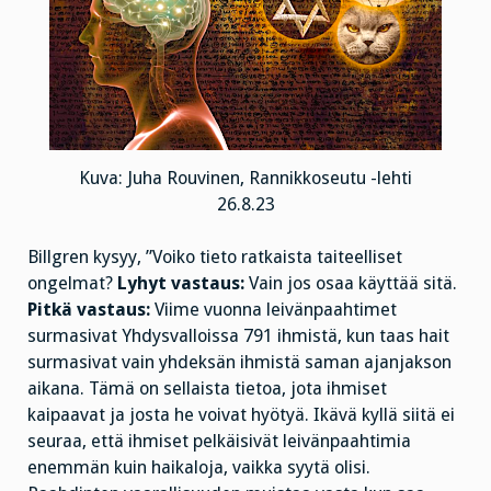
Kuva: Juha Rouvinen, Rannikkoseutu -lehti
26.8.23
Billgren kysyy, ”Voiko tieto ratkaista taiteelliset
ongelmat?
Lyhyt vastaus:
Vain jos osaa käyttää sitä.
Pitkä vastaus:
Viime vuonna leivänpaahtimet
surmasivat Yhdysvalloissa 791 ihmistä, kun taas hait
surmasivat vain yhdeksän ihmistä saman ajanjakson
aikana. Tämä on sellaista tietoa, jota ihmiset
kaipaavat ja josta he voivat hyötyä. Ikävä kyllä siitä ei
seuraa, että ihmiset pelkäisivät leivänpaahtimia
enemmän kuin haikaloja, vaikka syytä olisi.