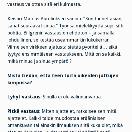
vastaus valottaa sitä eri kulmasta.
Keisari Marcus Aureliuksen sanoin: ”Kun tunnet asian,
sanat seuraavat sinua.” Työnsä mielekkyyttä sopii silti
pohtia. Billgrenin vastaus on ehdoton – ja samalla
lohdullinen, se kestää useammankin lukukerran.
Viimeisen virkkeen ajatusta sietää pyöritellä… eikä
tyytyä ensimmäiseen vastaukseen. Mitä on se kaikki,
mikä minua ja sinua ympäröi?
Mistä tiedän, että teen töitä oikeiden juttujen
kimpussa?
Lyhyt vastaus:
Sinulla ei ole valinnanvaraa.
Pitkä vastaus:
Miten ajattelet, ratkaisee sen mitä
ajattelet. Kaikki taide muodostaa eräänlaisen
omankuvan tai ainakin ilmauksen siitä kuka olet, mikä