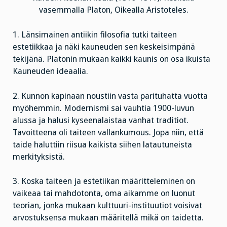
vasemmalla Platon, Oikealla Aristoteles.
1. Länsimainen antiikin filosofia tutki taiteen
estetiikkaa ja näki kauneuden sen keskeisimpänä
tekijänä. Platonin mukaan kaikki kaunis on osa ikuista
Kauneuden ideaalia.
2. Kunnon kapinaan noustiin vasta parituhatta vuotta
myöhemmin. Modernismi sai vauhtia 1900-luvun
alussa ja halusi kyseenalaistaa vanhat traditiot.
Tavoitteena oli taiteen vallankumous. Jopa niin, että
taide haluttiin riisua kaikista siihen latautuneista
merkityksistä.
3. Koska taiteen ja estetiikan määritteleminen on
vaikeaa tai mahdotonta, oma aikamme on luonut
teorian, jonka mukaan kulttuuri-instituutiot voisivat
arvostuksensa mukaan määritellä mikä on taidetta.