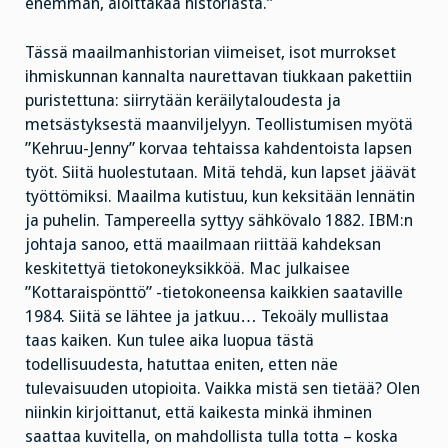
enemmän, aloittakaa historiasta.”
Tässä maailmanhistorian viimeiset, isot murrokset
ihmiskunnan kannalta naurettavan tiukkaan pakettiin
puristettuna: siirrytään keräilytaloudesta ja
metsästyksestä maanviljelyyn. Teollistumisen myötä
”Kehruu-Jenny” korvaa tehtaissa kahdentoista lapsen
työt. Siitä huolestutaan. Mitä tehdä, kun lapset jäävät
työttömiksi. Maailma kutistuu, kun keksitään lennätin
ja puhelin. Tampereella syttyy sähkövalo 1882. IBM:n
johtaja sanoo, että maailmaan riittää kahdeksan
keskitettyä tietokoneyksikköä. Mac julkaisee
”Kottaraispönttö” -tietokoneensa kaikkien saataville
1984. Siitä se lähtee ja jatkuu… Tekoäly mullistaa
taas kaiken. Kun tulee aika luopua tästä
todellisuudesta, hatuttaa eniten, etten näe
tulevaisuuden utopioita. Vaikka mistä sen tietää? Olen
niinkin kirjoittanut, että kaikesta minkä ihminen
saattaa kuvitella, on mahdollista tulla totta – koska