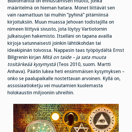
Bibliomantia on ennustamisen muoto, jonka
määritelmä on hieman hatara. Monet liittävät sen
vain raamattuun tai muihin ”pyhinä” pitämiinsä
kirjoituksiin. Muun muassa Jehovan todistajilla on
nimeen liittyvä sivusto, jota löytyy Vartiotornin
julkaisujen hakemisto. Itselläni on tapana availla
kirjoja satunnaisesti joinkin lähtökohdan tai
ideakipinän toivossa. Nappasin taas työpöydältä Ernst
Billgrenin kirjan
Mitä on taide – ja sata muuta
tositärkeää kysymystä
(Teos 2010, suom. Martti
Anhava). Päätin lukea heti ensimmäisen kysymyksen –
onko se paalupaikalle nostettavan arvoinen. Kyllä on,
assosiaatioketju vei muutamien kuolemasta
holokaustin miljooniin uhreihin.