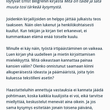
löytyvät Ernst Billgrenin kirjasta
Mitä on taide ja sata
muuta tosi tärkeää kysymystä.
Joidenkin kirjailijoiden on helppo jättää julkaistu teos
taakseen. Näin olen lukenut ja henkilökohtaisesti
kuullut. Kun tekijän ja kirjan tiet erkanevat, ei
kummankaan elämä enää toiselle kuulu.
Minulle ei käy näin, työstä irtipäästäminen on vaikeaa.
Luen kirjan yhä uudelleen ja mietin kirjoittamisen
mielekkyyttä. Mitä oikeastaan kannattaa painaa
kansien väliin? Olenko onnistunut saamaan kiinni
alkuperäisestä ideasta ja päämääristä, joita työn
kuluessa tekstilleni asetin?
Haastatteluihin annettuja vastauksia ei kannata jäädä
pohtimaan, koska kaikkia kuulijoita ei voi, eikä tarvitse
miellyttää, keskustelut menevät aina oikein. Ja jos
sama kysymys esitetään jonain toisena päivänä,