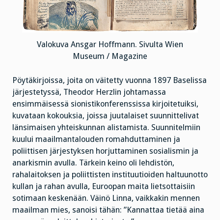
Valokuva Ansgar Hoffmann. Sivulta Wien
Museum / Magazine
Pöytäkirjoissa, joita on väitetty vuonna 1897 Baselissa
järjestetyssä, Theodor Herzlin johtamassa
ensimmäisessä sionistikonferenssissa kirjoitetuiksi,
kuvataan kokouksia, joissa juutalaiset suunnittelivat
länsimaisen yhteiskunnan alistamista. Suunnitelmiin
kuului maailmantalouden romahduttaminen ja
poliittisen järjestyksen horjuttaminen sosialismin ja
anarkismin avulla. Tärkein keino oli lehdistön,
rahalaitoksen ja poliittisten instituutioiden haltuunotto
kullan ja rahan avulla, Euroopan maita lietsottaisiin
sotimaan keskenään. Väinö Linna, vaikkakin mennen
maailman mies, sanoisi tähän: ”Kannattaa tietää aina