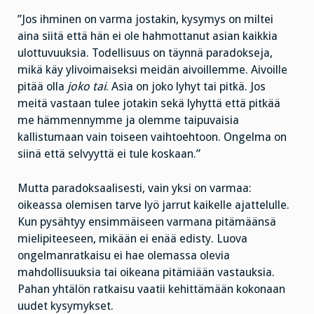
”Jos ihminen on varma jostakin, kysymys on miltei
aina siitä että hän ei ole hahmottanut asian kaikkia
ulottuvuuksia. Todellisuus on täynnä paradokseja,
mikä käy ylivoimaiseksi meidän aivoillemme. Aivoille
pitää olla
joko tai
. Asia on joko lyhyt tai pitkä. Jos
meitä vastaan tulee jotakin sekä lyhyttä että pitkää
me hämmennymme ja olemme taipuvaisia
kallistumaan vain toiseen vaihtoehtoon. Ongelma on
siinä että selvyyttä ei tule koskaan.”
Mutta paradoksaalisesti, vain yksi on varmaa:
oikeassa olemisen tarve lyö jarrut kaikelle ajattelulle.
Kun pysähtyy ensimmäiseen varmana pitämäänsä
mielipiteeseen, mikään ei enää edisty. Luova
ongelmanratkaisu ei hae olemassa olevia
mahdollisuuksia tai oikeana pitämiään vastauksia.
Pahan yhtälön ratkaisu vaatii kehittämään kokonaan
uudet kysymykset.