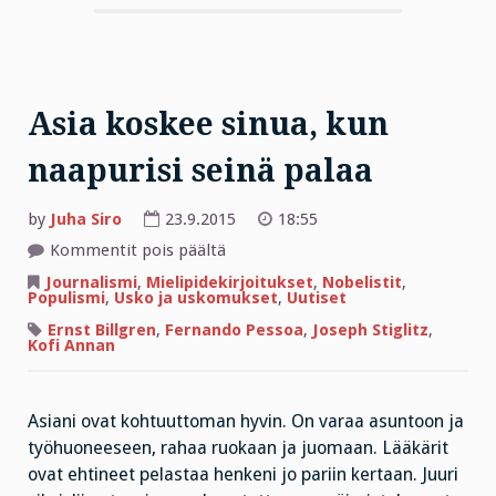
Asia koskee sinua, kun
naapurisi seinä palaa
by
Juha Siro
23.9.2015
18:55
artikkelissa
Kommentit pois päältä
Asia
koskee
Journalismi
,
Mielipidekirjoitukset
,
Nobelistit
,
sinua,
Populismi
,
Usko ja uskomukset
,
Uutiset
kun
naapurisi
Ernst Billgren
,
Fernando Pessoa
,
Joseph Stiglitz
,
seinä
Kofi Annan
palaa
Asiani ovat kohtuuttoman hyvin. On varaa asuntoon ja
työhuoneeseen, rahaa ruokaan ja juomaan. Lääkärit
ovat ehtineet pelastaa henkeni jo pariin kertaan. Juuri