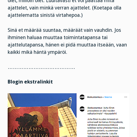
olet, milloin olet. Luultavasti et voi päättää mitä
ajattelet, vain minkä verran ajattelet. (Koetapa olla
ajattelematta sinistä virtahepoa.)
Sinä et määrää suuntaa, määräät vain vauhdin. Jos
ihminen haluaa muuttaa toimintatapansa tai
ajattelutapansa, hänen ei pidä muuttaa itseään, vaan
kaikki mikä häntä ympäröi.
…………………………………
Blogin ekstralinkit