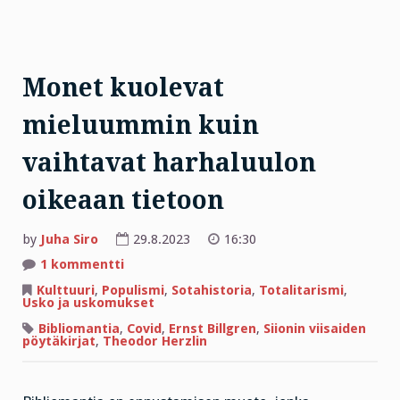
Monet kuolevat
mieluummin kuin
vaihtavat harhaluulon
oikeaan tietoon
by
Juha Siro
29.8.2023
16:30
artikkeliin
1 kommentti
Monet
kuolevat
Kulttuuri
,
Populismi
,
Sotahistoria
,
Totalitarismi
,
mieluummin
Usko ja uskomukset
kuin
vaihtavat
Bibliomantia
,
Covid
,
Ernst Billgren
,
Siionin viisaiden
harhaluulon
pöytäkirjat
,
Theodor Herzlin
oikeaan
tietoon