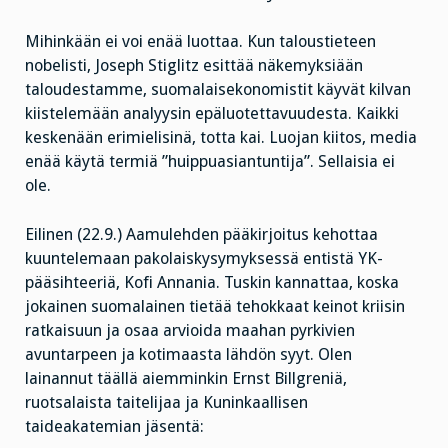
Mihinkään ei voi enää luottaa. Kun taloustieteen
nobelisti, Joseph Stiglitz esittää näkemyksiään
taloudestamme, suomalaisekonomistit käyvät kilvan
kiistelemään analyysin epäluotettavuudesta. Kaikki
keskenään erimielisinä, totta kai. Luojan kiitos, media
enää käytä termiä ”huippuasiantuntija”. Sellaisia ei
ole.
Eilinen (22.9.) Aamulehden pääkirjoitus kehottaa
kuuntelemaan pakolaiskysymyksessä entistä YK-
pääsihteeriä, Kofi Annania. Tuskin kannattaa, koska
jokainen suomalainen tietää tehokkaat keinot kriisin
ratkaisuun ja osaa arvioida maahan pyrkivien
avuntarpeen ja kotimaasta lähdön syyt. Olen
lainannut täällä aiemminkin Ernst Billgreniä,
ruotsalaista taitelijaa ja Kuninkaallisen
taideakatemian jäsentä: