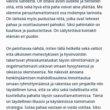
välistä suhdetta. On oltava avoin uudelle ja tietoinen
siitä, että sekä hyvä että paha voivat aina yllättää. Me
olemme peruuttamattomasti osa molempia tarinoita.
On tärkeää myös puolustaa niitä, jotka ovat tehneet
pahaa ja osoittautuneet pahoiksi. Siksi pahintakin on
kuultava ja puolustettava. On säilytettävä kontakti
elämän eri puoliin.
On pelottavaa nähdä, miten tällä hetkellä sekä valtiot
että ulkoiseen menestykseen ja hyvinvointiin
takertuvat yhteiskuntaluokat täysin silmittömästi ja
ongelmattomasti uskovat omaan hyvyyteensä ja
oikeassa olemiseensa. Ne näkevät ainoana
henkiinjäämisen mahdollisuutena linnoittautua
omaan ryhmittymäänsä ja rakentaa sen ympärille niin
täydellinen turva, että se olisi sekä todelliselta että
kuvitellulta pahalta täysin saavuttamattomissa. Tämä
on täydellinen illuusio ja käytännössä toimimaton
strategia. Sotaa pahaa vastaan ei voida voittaa. Siksi