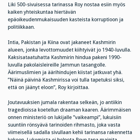
Liki 500-sivuisessa tarinassa Roy nostaa esiin myös
kaiken yhteiskuntaa hiertävän
epäoikeudenmukaisuuden kasteista korruptioon ja
politiikkaan.
Intia, Pakistan ja Kiina ovat jakaneet Kashmirin
alueen, jonka levottomuudet kiihtyivät jo 1940-luvulla.
Kaksisataatuhatta Kashmirin hindua pakeni 1990-
luvulla pakolaisleireille Jammun tasangolle.
Äärimuslimien ja äärihindujen kiistat jatkuvat yhä.
”Näinä päivinä Kashmirissa voi tulla tapetuksi siksi,
että on jäänyt eloon”, Roy kirjoittaa.
Joutavuuksien jumala rakentaa selkeän, jo antiikin
tragedioissa koetellun draaman kaaren. Äärimmäisen
onnen ministeriö on lukijalle ”vaikeampi”, lukuisiin
suuntiin rönsyävä tarinoiden rihmasto, joka vasta
viimeisellä sadalla sivullaan kehii tarinansa rakennetta
kokoon. Lukemista ei helpota Royn tapa mainita