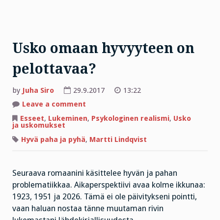
Usko omaan hyvyyteen on
pelottavaa?
by
Juha Siro
29.9.2017
13:22
on
Leave a comment
Usko
omaan
Esseet
,
Lukeminen
,
Psykologinen realismi
,
Usko
hyvyyteen
ja uskomukset
on
pelottavaa?
Hyvä paha ja pyhä
,
Martti Lindqvist
Seuraava romaanini käsittelee hyvän ja pahan
problematiikkaa. Aikaperspektiivi avaa kolme ikkunaa:
1923, 1951 ja 2026. Tämä ei ole päivitykseni pointti,
vaan haluan nostaa tänne muutaman rivin