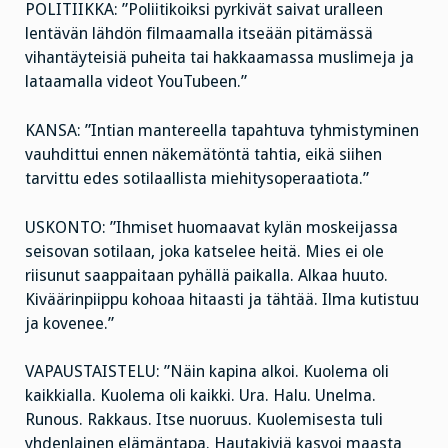
POLITIIKKA: ”Poliitikoiksi pyrkivät saivat uralleen
lentävän lähdön filmaamalla itseään pitämässä
vihantäyteisiä puheita tai hakkaamassa muslimeja ja
lataamalla videot YouTubeen.”
KANSA: ”Intian mantereella tapahtuva tyhmistyminen
vauhdittui ennen näkemätöntä tahtia, eikä siihen
tarvittu edes sotilaallista miehitysoperaatiota.”
USKONTO: ”Ihmiset huomaavat kylän moskeijassa
seisovan sotilaan, joka katselee heitä. Mies ei ole
riisunut saappaitaan pyhällä paikalla. Alkaa huuto.
Kiväärinpiippu kohoaa hitaasti ja tähtää. Ilma kutistuu
ja kovenee.”
VAPAUSTAISTELU: ”Näin kapina alkoi. Kuolema oli
kaikkialla. Kuolema oli kaikki. Ura. Halu. Unelma.
Runous. Rakkaus. Itse nuoruus. Kuolemisesta tuli
yhdenlainen elämäntapa. Hautakiviä kasvoi maasta