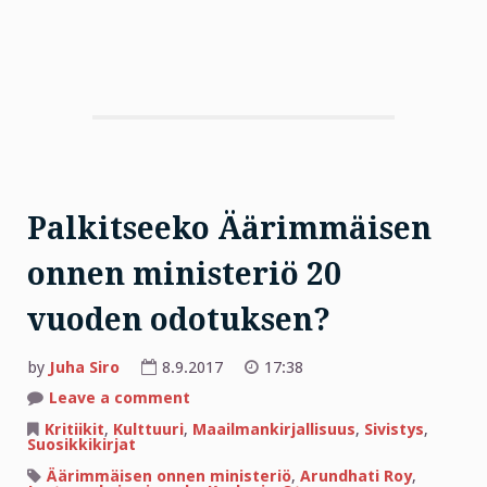
Palkitseeko Äärimmäisen
onnen ministeriö 20
vuoden odotuksen?
by
Juha Siro
8.9.2017
17:38
on
Leave a comment
Palkitseeko
Äärimmäisen
Kritiikit
,
Kulttuuri
,
Maailmankirjallisuus
,
Sivistys
,
onnen
Suosikkikirjat
ministeriö
20
Äärimmäisen onnen ministeriö
,
Arundhati Roy
,