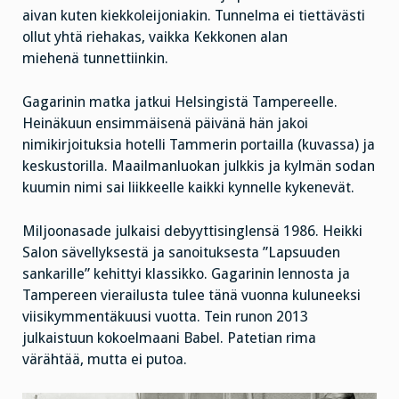
aivan kuten kiekkoleijoniakin. Tunnelma ei tiettävästi
ollut yhtä riehakas, vaikka Kekkonen alan
miehenä tunnettiinkin.
Gagarinin matka jatkui Helsingistä Tampereelle.
Heinäkuun ensimmäisenä päivänä hän jakoi
nimikirjoituksia hotelli Tammerin portailla (kuvassa) ja
keskustorilla. Maailmanluokan julkkis ja kylmän sodan
kuumin nimi sai liikkeelle kaikki kynnelle kykenevät.
Miljoonasade julkaisi debyyttisinglensä 1986. Heikki
Salon sävellyksestä ja sanoituksesta ”Lapsuuden
sankarille” kehittyi klassikko. Gagarinin lennosta ja
Tampereen vierailusta tulee tänä vuonna kuluneeksi
viisikymmentäkuusi vuotta. Tein runon 2013
julkaistuun kokoelmaani Babel. Patetian rima
värähtää, mutta ei putoa.