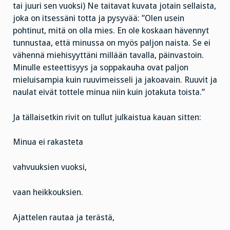
tai juuri sen vuoksi) Ne taitavat kuvata jotain sellaista,
joka on itsessäni totta ja pysyvää: ”Olen usein
pohtinut, mitä on olla mies. En ole koskaan hävennyt
tunnustaa, että minussa on myös paljon naista. Se ei
vähennä miehisyyttäni millään tavalla, päinvastoin.
Minulle esteettisyys ja soppakauha ovat paljon
mieluisampia kuin ruuvimeisseli ja jakoavain. Ruuvit ja
naulat eivät tottele minua niin kuin jotakuta toista.”
Ja tällaisetkin rivit on tullut julkaistua kauan sitten:
Minua ei rakasteta
vahvuuksien vuoksi,
vaan heikkouksien.
Ajattelen rautaa ja terästä,