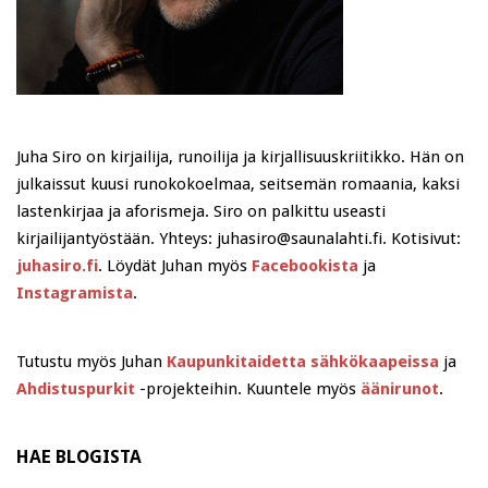
Juha Siro on kirjailija, runoilija ja kirjallisuuskriitikko. Hän on
julkaissut kuusi runokokoelmaa, seitsemän romaania, kaksi
lastenkirjaa ja aforismeja. Siro on palkittu useasti
kirjailijantyöstään. Yhteys: juhasiro@saunalahti.fi. Kotisivut:
juhasiro.fi
. Löydät Juhan myös
Facebookista
ja
Instagramista
.
Tutustu myös Juhan
Kaupunkitaidetta sähkökaapeissa
ja
Ahdistuspurkit
-projekteihin. Kuuntele myös
äänirunot
.
HAE BLOGISTA