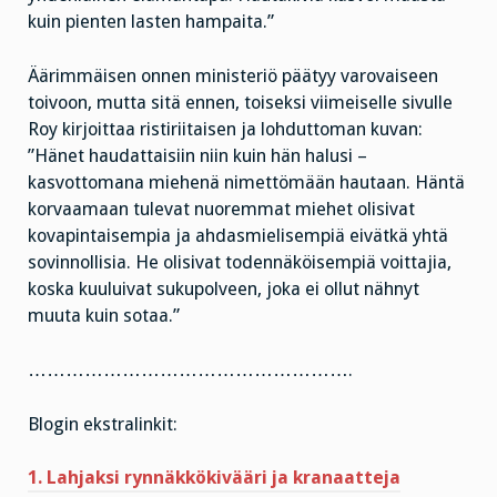
kuin pienten lasten hampaita.”
Äärimmäisen onnen ministeriö päätyy varovaiseen
toivoon, mutta sitä ennen, toiseksi viimeiselle sivulle
Roy kirjoittaa ristiriitaisen ja lohduttoman kuvan:
”Hänet haudattaisiin niin kuin hän halusi –
kasvottomana miehenä nimettömään hautaan. Häntä
korvaamaan tulevat nuoremmat miehet olisivat
kovapintaisempia ja ahdasmielisempiä eivätkä yhtä
sovinnollisia. He olisivat todennäköisempiä voittajia,
koska kuuluivat sukupolveen, joka ei ollut nähnyt
muuta kuin sotaa.”
…………………………………………….
Blogin ekstralinkit:
1. Lahjaksi rynnäkkökivääri ja kranaatteja