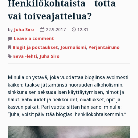
Henkilökohtaista – totta
vai toiveajattelua?
by
Juha Siro
22.9.2017
12:31
on
Leave a comment
Henkilökohtaista
–
Blogit ja postaukset
,
Journalismi
,
Perjantairuno
totta
vai
Eeva -lehti
,
Juha Siro
toiveajattelua?
Minulla on ystävä, joka vuodattaa blogiinsa avoimesti
kaiken: taakse jättämänsä nuoruuden alkoholismin,
sinkkunaisen seksuaalisen käyttäytymisen, himot ja
halut. Vahvuudet ja heikkoudet, oivallukset, opit ja
kasvun paikat. Pari vuotta sitten hän sanoi minulle:
”Juha, voisit päivittää blogiasi henkilökohtaisemmin.”