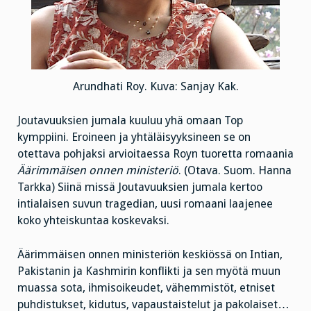
Arundhati Roy. Kuva: Sanjay Kak.
Joutavuuksien jumala kuuluu yhä omaan Top
kymppiini. Eroineen ja yhtäläisyyksineen se on
otettava pohjaksi arvioitaessa Royn tuoretta romaania
Äärimmäisen onnen ministeriö
. (Otava. Suom. Hanna
Tarkka) Siinä missä Joutavuuksien jumala kertoo
intialaisen suvun tragedian, uusi romaani laajenee
koko yhteiskuntaa koskevaksi.
Äärimmäisen onnen ministeriön keskiössä on Intian,
Pakistanin ja Kashmirin konflikti ja sen myötä muun
muassa sota, ihmisoikeudet, vähemmistöt, etniset
puhdistukset, kidutus, vapaustaistelut ja pakolaiset…