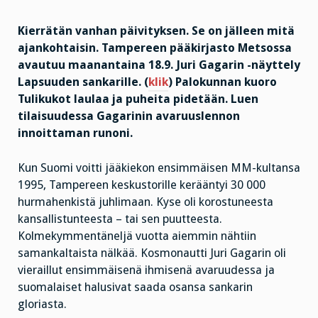
Kierrätän vanhan päivityksen. Se on jälleen mitä
ajankohtaisin. Tampereen pääkirjasto Metsossa
avautuu maanantaina 18.9. Juri Gagarin -näyttely
Lapsuuden sankarille. (
klik
) Palokunnan kuoro
Tulikukot laulaa ja puheita pidetään. Luen
tilaisuudessa Gagarinin avaruuslennon
innoittaman runoni.
Kun Suomi voitti jääkiekon ensimmäisen MM-kultansa
1995, Tampereen keskustorille kerääntyi 30 000
hurmahenkistä juhlimaan. Kyse oli korostuneesta
kansallistunteesta – tai sen puutteesta.
Kolmekymmentäneljä vuotta aiemmin nähtiin
samankaltaista nälkää. Kosmonautti Juri Gagarin oli
vieraillut ensimmäisenä ihmisenä avaruudessa ja
suomalaiset halusivat saada osansa sankarin
gloriasta.