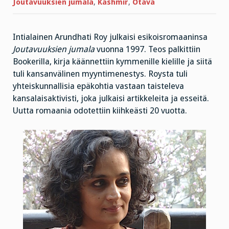
vuoden
Joutavuuksien jumala
,
Kashmir
,
Otava
odotuksen?
Intialainen Arundhati Roy julkaisi esikoisromaaninsa
Joutavuuksien jumala
vuonna 1997. Teos palkittiin
Bookerilla, kirja käännettiin kymmenille kielille ja siitä
tuli kansanvälinen myyntimenestys. Roysta tuli
yhteiskunnallisia epäkohtia vastaan taisteleva
kansalaisaktivisti, joka julkaisi artikkeleita ja esseitä.
Uutta romaania odotettiin kiihkeästi 20 vuotta.