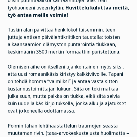
olisin potentiaalista kamaa siltojen alle. Tein
työhuoneeni oveen kyltin:
Huvittelu kuluttaa meitä,
työ antaa meille voimia!
Tuskin alan päivittää henkilökohtaisemmin, teen
juttuja entisen päivälehtikriitikon taustalla: toisten
aikaansaamien elämysten puntarointia tiukkaan,
keskimäärin 3500 merkin formaattiin puristettuna.
Olemisen aihe on itselleni ajankohtainen myös siksi,
että uusi romaanikäsis kiristyy kalkkiviivoille. Tapani
on tehdä homma ”valmiiksi” ja antaa vasta sitten
kustannustoimittajan lukuun. Siitä on toki matkaa
julkaisuun, mutta paikka on tiukka, eikä siitä selviä
kuin uudella käsikirjoituksella, jonka alku ja ajatukset
ovat jo koneella odottamassa.
Poimin tähän lehtihaastattelun traumojen seasta
muutaman rivin. (tasa-arvokeskustelusta huolimatta –