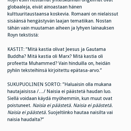
globaaleja, eivät ainoastaan hänen
kulttuuritaustaansa koskevia. Romaani on nielaissut
sisäänsä hengästyvän laajan tematiikan. Nostan
tähän vain muutaman aiheen ja lyhyen lainauksen
Royn tekstistä:
KASTIT: ”Mitä kastia olivat Jeesus ja Gautama
Buddha? Mitä kastia oli Marx? Mitä kastia oli
profeetta Muhammed? Vain hinduilla on, heidän
pyhiin teksteihinsä kirjoitettu epätasa-arvo.”
SUKUPUOLINEN SORTO: ”Haluaisin olla mukana
hautajaisissa /…/ Naisia ei päästetä haudan luo.
Siellä voidaan käydä myöhemmin, kun muut ovat
poistuneet.
Naisia ei päästetä. Naisia ei päästetä.
Naisia ei päästetä.
Suojeltiinko hautaa naisilta vai
naisia haudalta?”