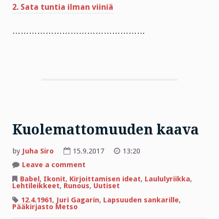
2. Sata tuntia ilman viiniä
…………………………………………
Kuolemattomuuden kaava
by
Juha Siro
15.9.2017
13:20
on
Leave a comment
Kuolemattomuuden
kaava
Babel
,
Ikonit
,
Kirjoittamisen ideat
,
Laululyriikka
,
Lehtileikkeet
,
Runous
,
Uutiset
12.4.1961
,
Juri Gagarin
,
Lapsuuden sankarille
,
Pääkirjasto Metso