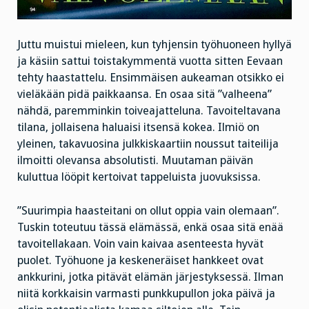
Juttu muistui mieleen, kun tyhjensin työhuoneen hyllyä
ja käsiin sattui toistakymmentä vuotta sitten Eevaan
tehty haastattelu. Ensimmäisen aukeaman otsikko ei
vieläkään pidä paikkaansa. En osaa sitä ”valheena”
nähdä, paremminkin toiveajatteluna. Tavoiteltavana
tilana, jollaisena haluaisi itsensä kokea. Ilmiö on
yleinen, takavuosina julkkiskaartiin noussut taiteilija
ilmoitti olevansa absolutisti. Muutaman päivän
kuluttua lööpit kertoivat tappeluista juovuksissa.
”Suurimpia haasteitani on ollut oppia vain olemaan”.
Tuskin toteutuu tässä elämässä, enkä osaa sitä enää
tavoitellakaan. Voin vain kaivaa asenteesta hyvät
puolet. Työhuone ja keskeneräiset hankkeet ovat
ankkurini, jotka pitävät elämän järjestyksessä. Ilman
niitä korkkaisin varmasti punkkupullon joka päivä ja