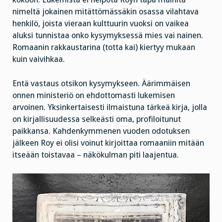
nimeltä jokainen mitättömässäkin osassa vilahtava
henkilö, joista vieraan kulttuurin vuoksi on vaikea
aluksi tunnistaa onko kysymyksessä mies vai nainen.
Romaanin rakkaustarina (totta kai) kiertyy mukaan
kuin vaivihkaa.
Entä vastaus otsikon kysymykseen. Äärimmäisen
onnen ministeriö on ehdottomasti lukemisen
arvoinen. Yksinkertaisesti ilmaistuna tärkeä kirja, jolla
on kirjallisuudessa selkeästi oma, profiloitunut
paikkansa. Kahdenkymmenen vuoden odotuksen
jälkeen Roy ei olisi voinut kirjoittaa romaaniin mitään
itseään toistavaa – näkökulman piti laajentua.