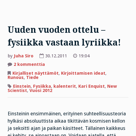
Uuden vuoden ottelu –
fysiikka vastaan lyriikka!
by
Juha Siro
30.12.2011
19:04
artikkeliin
2 kommenttia
Uuden
vuoden
Kirjalliset näyttämöt
,
Kirjoittamisen ideat
,
ottelu
Runous
,
Tiede
–
fysiikka
Einstein
,
Fysiikka
,
kalenterit
,
Kari Enquist
,
New
vastaan
Scientist
,
Vuosi 2012
lyriikka!
Einsteinin ensimmäinen, erityinen suhteellisuusteoria
hylkäsi absoluuttista aikaa tikittävän kosmisen kellon
ja sekoitti ajan ja paikan käsitteet. Tällainen kaikkeus
ei kehity, se ainoastaan on. Voidaan ajatella, että