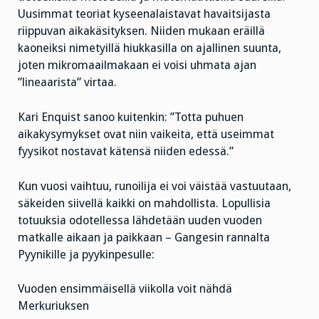
Uusimmat teoriat kyseenalaistavat havaitsijasta
riippuvan aikakäsityksen. Niiden mukaan eräillä
kaoneiksi nimetyillä hiukkasilla on ajallinen suunta,
joten mikromaailmakaan ei voisi uhmata ajan
”lineaarista” virtaa.
Kari Enquist sanoo kuitenkin: ”Totta puhuen
aikakysymykset ovat niin vaikeita, että useimmat
fyysikot nostavat kätensä niiden edessä.”
Kun vuosi vaihtuu, runoilija ei voi väistää vastuutaan,
säkeiden siivellä kaikki on mahdollista. Lopullisia
totuuksia odotellessa lähdetään uuden vuoden
matkalle aikaan ja paikkaan – Gangesin rannalta
Pyynikille ja pyykinpesulle:
Vuoden ensimmäisellä viikolla voit nähdä
Merkuriuksen