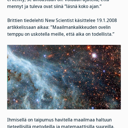
mennyt ja tuleva ovat siinä ”läsnä koko ajan.”
Brittien tiedelehti New Scientist käsittelee 19.1.2008
artikkelissaan aikaa: ”Maailmankaikkeuden ovelin
temppu on uskotella meille, että aika on todellista.”
Ihmisellä on taipumus havitella maailmaa haltuun
tieteellisillä metodeilla ja matemaattisilla suureilla.