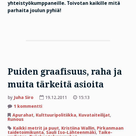
yhteistyökumppaneille. Toivotan kaikille mitä
parhaita joulun pyhiä!
Puiden graafisuus, raha ja
muita tärkeitä asioita
by
Juha Siro
19.12.2011
15:13
artikkeliin
1 kommentti
Puiden
graafisuus,
Apurahat
,
Kulttuuripolitiikka
,
Kuvataiteilijat
,
raha
Runous
ja
muita
Kaikki metrit ja puut
,
Kristiina Wallin
,
Pirkanmaan
tärkeitä
taidetoimikunta
,
Sauli Iso-Lähteenmäki
,
Taike-
asioita