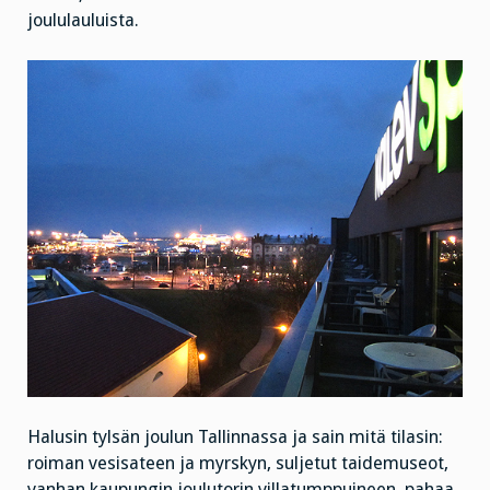
joululauluista.
Halusin tylsän joulun Tallinnassa ja sain mitä tilasin:
roiman vesisateen ja myrskyn, suljetut taidemuseot,
vanhan kaupungin joulutorin villatumppuineen, pahaa