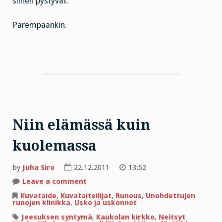
siihen pystyvät.
Parempaankin.
Niin elämässä kuin
kuolemassa
by
Juha Siro
22.12.2011
13:52
on
Leave a comment
Niin
elämässä
Kuvataide
,
Kuvataiteilijat
,
Runous
,
Unohdettujen
kuin
runojen klinikka
,
Usko ja uskonnot
kuolemassa
Jeesuksen syntymä
,
Kaukolan kirkko
,
Neitsyt