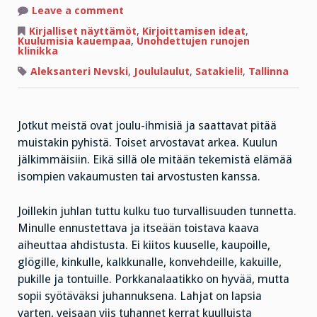
on
Leave a comment
Tylsän
tyypin
Kirjalliset näyttämöt
,
Kirjoittamisen ideat
,
Tallinnan-
Kuulumisia kauempaa
,
Unohdettujen runojen
joulu
klinikka
Aleksanteri Nevski
,
Joululaulut
,
Satakieli!
,
Tallinna
Jotkut meistä ovat joulu-ihmisiä ja saattavat pitää
muistakin pyhistä. Toiset arvostavat arkea. Kuulun
jälkimmäisiin. Eikä sillä ole mitään tekemistä elämää
isompien vakaumusten tai arvostusten kanssa.
Joillekin juhlan tuttu kulku tuo turvallisuuden tunnetta.
Minulle ennustettava ja itseään toistava kaava
aiheuttaa ahdistusta. Ei kiitos kuuselle, kaupoille,
glögille, kinkulle, kalkkunalle, konvehdeille, kakuille,
pukille ja tontuille. Porkkanalaatikko on hyvää, mutta
sopii syötäväksi juhannuksena. Lahjat on lapsia
varten, veisaan viis tuhannet kerrat kuulluista