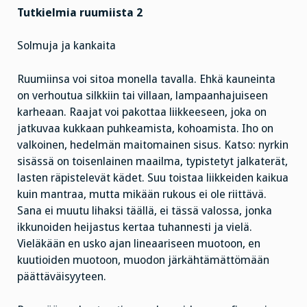
Tutkielmia ruumiista 2
Solmuja ja kankaita
Ruumiinsa voi sitoa monella tavalla. Ehkä kauneinta
on verhoutua silkkiin tai villaan, lampaanhajuiseen
karheaan. Raajat voi pakottaa liikkeeseen, joka on
jatkuvaa kukkaan puhkeamista, kohoamista. Iho on
valkoinen, hedelmän maitomainen sisus. Katso: nyrkin
sisässä on toisenlainen maailma, typistetyt jalkaterät,
lasten räpistelevät kädet. Suu toistaa liikkeiden kaikua
kuin mantraa, mutta mikään rukous ei ole riittävä.
Sana ei muutu lihaksi täällä, ei tässä valossa, jonka
ikkunoiden heijastus kertaa tuhannesti ja vielä.
Vieläkään en usko ajan lineaariseen muotoon, en
kuutioiden muotoon, muodon järkähtämättömään
päättäväisyyteen.