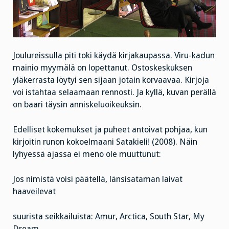
Joulureissulla piti toki käydä kirjakaupassa. Viru-kadun
mainio myymälä on lopettanut. Ostoskeskuksen
yläkerrasta löytyi sen sijaan jotain korvaavaa. Kirjoja
voi istahtaa selaamaan rennosti. Ja kyllä, kuvan perällä
on baari täysin anniskeluoikeuksin.
Edelliset kokemukset ja puheet antoivat pohjaa, kun
kirjoitin runon kokoelmaani Satakieli! (2008). Näin
lyhyessä ajassa ei meno ole muuttunut:
Jos nimistä voisi päätellä, länsisataman laivat
haaveilevat
suurista seikkailuista: Amur, Arctica, South Star, My
Dream.