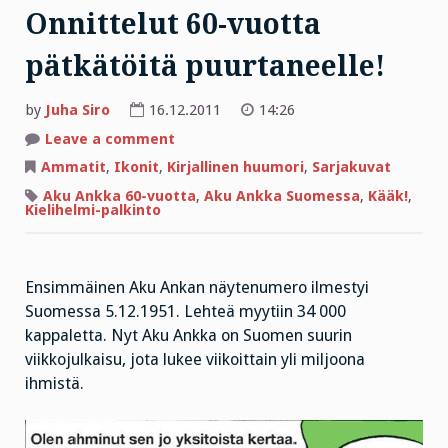
Onnittelut 60-vuotta
pätkätöitä puurtaneelle!
by
Juha Siro
16.12.2011
14:26
on
Leave a comment
Onnittelut
60-
Ammatit
,
Ikonit
,
Kirjallinen huumori
,
Sarjakuvat
vuotta
pätkätöitä
Aku Ankka 60-vuotta
,
Aku Ankka Suomessa
,
Kääk!
,
puurtaneelle!
Kielihelmi-palkinto
Ensimmäinen Aku Ankan näytenumero ilmestyi
Suomessa 5.12.1951. Lehteä myytiin 34 000
kappaletta. Nyt Aku Ankka on Suomen suurin
viikkojulkaisu, jota lukee viikoittain yli miljoona
ihmistä.