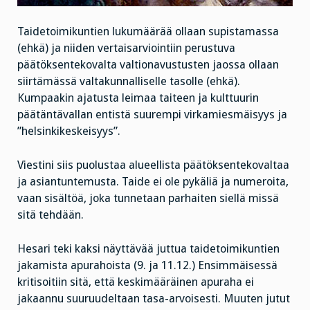
Taidetoimikuntien lukumäärää ollaan supistamassa
(ehkä) ja niiden vertaisarviointiin perustuva
päätöksentekovalta valtionavustusten jaossa ollaan
siirtämässä valtakunnalliselle tasolle (ehkä).
Kumpaakin ajatusta leimaa taiteen ja kulttuurin
päätäntävallan entistä suurempi virkamiesmäisyys ja
”helsinkikeskeisyys”.
Viestini siis puolustaa alueellista päätöksentekovaltaa
ja asiantuntemusta. Taide ei ole pykäliä ja numeroita,
vaan sisältöä, joka tunnetaan parhaiten siellä missä
sitä tehdään.
Hesari teki kaksi näyttävää juttua taidetoimikuntien
jakamista apurahoista (9. ja 11.12.) Ensimmäisessä
kritisoitiin sitä, että keskimääräinen apuraha ei
jakaannu suuruudeltaan tasa-arvoisesti. Muuten jutut