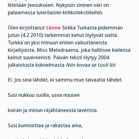
liitetään Jeesukseen. Nykyisin sininen väri on
palaamassa luterilaisiin kirkkotekstiileihin.
Olen kirjoittanut
tänne
Sirkka Turkasta pidemmän
jutun (4.2.2010) tarkemmat kehut löytyvät sieltä.
Turkka on yksi minuun eniten vaikuttaneista
kirjailijoista, Miss Melodraama, joka hallitsee kielensä
keinot suvereenisti. Päivän teksti löytyy 2004
julkaistusta kokoelmasta
Niin kovaa se tuuli löi
:
Ei. Jos sinä lähdet, ei sammu mun taivaalta tähdet.
Susi nukkuu suolla, usva nousee
koiran ja minun räjähtäneestä laverista.
Susi kunnioittaa ja rakastaa aina,