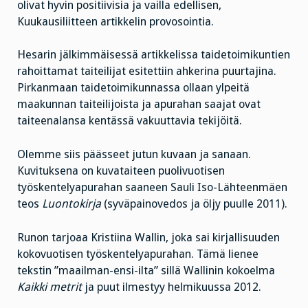
olivat hyvin positiivisia ja vailla edellisen,
Kuukausiliitteen artikkelin provosointia.
Hesarin jälkimmäisessä artikkelissa taidetoimikuntien
rahoittamat taiteilijat esitettiin ahkerina puurtajina.
Pirkanmaan taidetoimikunnassa ollaan ylpeitä
maakunnan taiteilijoista ja apurahan saajat ovat
taiteenalansa kentässä vakuuttavia tekijöitä.
Olemme siis päässeet jutun kuvaan ja sanaan.
Kuvituksena on kuvataiteen puolivuotisen
työskentelyapurahan saaneen Sauli Iso-Lähteenmäen
teos
Luontokirja
(syväpainovedos ja öljy puulle 2011).
Runon tarjoaa Kristiina Wallin, joka sai kirjallisuuden
kokovuotisen työskentelyapurahan. Tämä lienee
tekstin ”maailman-ensi-ilta” sillä Wallinin kokoelma
Kaikki metrit
ja puut ilmestyy helmikuussa 2012.