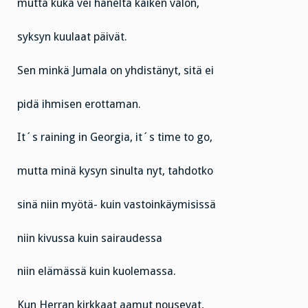
mutta kuka vei häneltä kaiken valon,
syksyn kuulaat päivät.
Sen minkä Jumala on yhdistänyt, sitä ei
pidä ihmisen erottaman.
It´s raining in Georgia, it´s time to go,
mutta minä kysyn sinulta nyt, tahdotko
sinä niin myötä- kuin vastoinkäymisissä
niin kivussa kuin sairaudessa
niin elämässä kuin kuolemassa.
Kun Herran kirkkaat aamut nousevat,