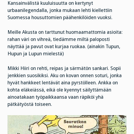
Kansainvälistä kuuluisuutta on kertynyt
urbaanilegendalla, jonka mukaan lehti kiellettiin
Suomessa housuttomien päähenkilöiden vuoksi.
Meille Akusta on tarttunut huomaamattomia asioita:
rahan väri on vihreä, tiedämme miltä paloposti
näyttää ja pavut ovat kurjaa ruokaa. (ainakin Tupun,
Hupun ja Lupun mielestä)
Mikki Hiiri on rehti, reipas ja särmätön sankari. Sopii
jenkkien suosikiksi. Aku on kovan onnen soturi, jonka
hyvät hankkeet lentävät aina pyrstölleen. Ankka on
kohta eläkeiässä, eikä ole kyennyt säilyttämään
ainoatakaan työpaikkaansa vaan räpiköi yhä
pätkätyöstä toiseen.