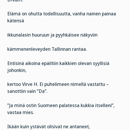
Elämä on ohutta todellisuutta, vanha nainen painaa
kätensä
ikkunalasin huuruun ja pyyhkäisee näkyviin
kämmenenleveyden Tallinnan rantaa.
Entisinä aikoina epäiltiin kaikkien olevan syyllisiä
johonkin,
kertoo Virve H. Ei puhelimeen nimellä vastattu –
sanottiin vain ”Da”.
”Ja minä ostin Suomeen palatessa kukkia itselleni”,
vastaa mies.
Ikään kuin ystävät olisivat ne antaneet,