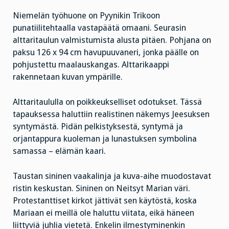
Niemelän työhuone on Pyynikin Trikoon
punatiilitehtaalla vastapäätä omaani. Seurasin
alttaritaulun valmistumista alusta pitäen. Pohjana on
paksu 126 x 94 cm havupuuvaneri, jonka päälle on
pohjustettu maalauskangas. Alttarikaappi
rakennetaan kuvan ympärille.
Alttaritaululla on poikkeukselliset odotukset. Tässä
tapauksessa haluttiin realistinen näkemys Jeesuksen
syntymästä. Pidän pelkistyksestä, syntymä ja
orjantappura kuoleman ja lunastuksen symbolina
samassa – elämän kaari.
Taustan sininen vaakalinja ja kuva-aihe muodostavat
ristin keskustan. Sininen on Neitsyt Marian väri.
Protestanttiset kirkot jättivät sen käytöstä, koska
Mariaan ei meillä ole haluttu viitata, eikä häneen
liittyviä juhlia vietetä. Enkelin ilmestyminenkin