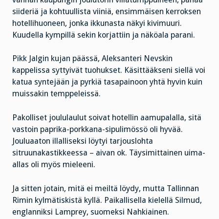
siideriä ja kohtuullista viiniä, ensimmäisen kerroksen
hotellihuoneen, jonka ikkunasta näkyi kivimuuri.
Kuudella kympillä sekin korjattiin ja näköala parani.
Pikk Jalgin kujan päässä, Aleksanteri Nevskin
kappelissa syttyivät tuohukset. Käsittääkseni siellä voi
katua syntejään ja pyrkiä tasapainoon yhtä hyvin kuin
muissakin temppeleissä.
Pakolliset joululaulut soivat hotellin aamupalalla, sitä
vastoin paprika-porkkana-sipulimössö oli hyvää.
Jouluaaton illalliseksi löytyi tarjouslohta
sitruunakastikkeessa – aivan ok. Täysimittainen uima-
allas oli myös mieleeni.
Ja sitten jotain, mitä ei meiltä löydy, mutta Tallinnan
Rimin kylmätiskistä kyllä. Paikallisella kielellä Silmud,
englanniksi Lamprey, suomeksi Nahkiainen.