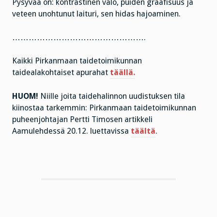
Pysyvää on: kontrastinen valo, puiden graafisuus ja
veteen unohtunut laituri, sen hidas hajoaminen.
………………………………………….
Kaikki Pirkanmaan taidetoimikunnan
taidealakohtaiset apurahat
täällä.
HUOM!
Niille joita taidehalinnon uudistuksen tila
kiinostaa tarkemmin: Pirkanmaan taidetoimikunnan
puheenjohtajan Pertti Timosen artikkeli
Aamulehdessä 20.12. luettavissa
täältä
.