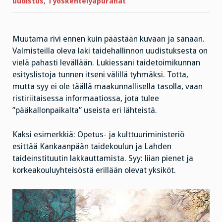
uudistus
,
Työskentelyapurahat
Muutama rivi ennen kuin päästään kuvaan ja sanaan.
Valmisteilla oleva laki taidehallinnon uudistuksesta on
vielä pahasti levällään. Lukiessani taidetoimikunnan
esityslistoja tunnen itseni välillä tyhmäksi. Totta,
mutta syy ei ole täällä maakunnallisella tasolla, vaan
ristiriitaisessa informaatiossa, jota tulee
”pääkallonpaikalta” useista eri lähteistä.
Kaksi esimerkkiä: Opetus- ja kulttuuriministeriö
esittää Kankaanpään taidekoulun ja Lahden
taideinstituutin lakkauttamista. Syy: liian pienet ja
korkeakouluyhteisöstä erillään olevat yksiköt.