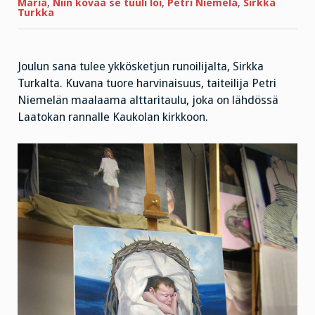
Maria
,
Niin kovaa se tuuli löi
,
Petri Niemelä
,
Sirkka
Turkka
Joulun sana tulee ykkösketjun runoilijalta, Sirkka
Turkalta. Kuvana tuore harvinaisuus, taiteilija Petri
Niemelän maalaama alttaritaulu, joka on lähdössä
Laatokan rannalle Kaukolan kirkkoon.