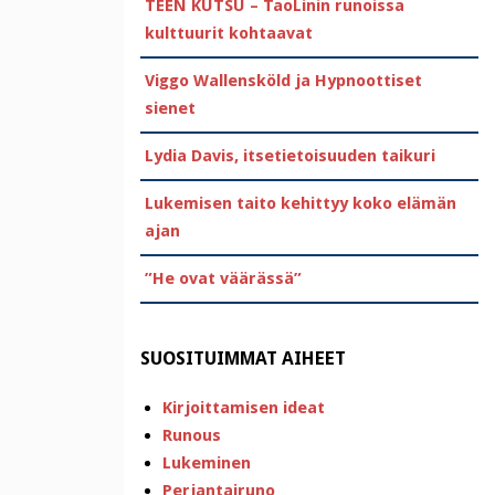
TEEN KUTSU – TaoLinin runoissa
kulttuurit kohtaavat
Viggo Wallensköld ja Hypnoottiset
sienet
Lydia Davis, itsetietoisuuden taikuri
Lukemisen taito kehittyy koko elämän
ajan
”He ovat väärässä”
SUOSITUIMMAT AIHEET
Kirjoittamisen ideat
Runous
Lukeminen
Perjantairuno