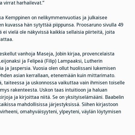
 virrat harhailevat.”
kka Kemppinen on nelikymmenvuotias ja julkaisee
en kuvassa hän sytyttää piippunsa. Proosaruno sivulla 49
ei vielä ole näkyvissä kaikkia sellaisia piirteitä, joita
attaa.
skellut vanhoja Maseja, Jobin kirjaa, provencelaista
ijonaksi ja Felipeä (Filip) Lampaaksi, Lutherin
a ja Jaspersia. Vuosia olen ollut huolissani lukemisen
yhden asian kerrallaan, etenemään kuin mittarimato.
, taiteessa ja uskonnossa vaikuttaa vain ihmisen toiselle
ämys rakenteesta. Uskon taas intuitioon ja haluan
joja ja kirjoittaa niitä. Se on yksityiselämääni. Baabelin
 kaikissa mahdollisissa järjestyksissä. Siihen kirjastoon
 virheeni, omahyväisyyteni, ylpeyteni, väylän löytymisen