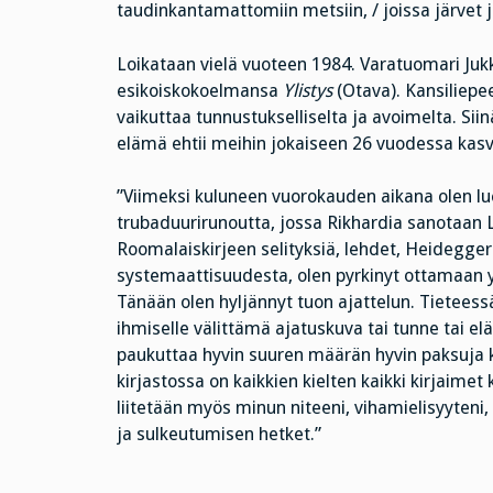
taudinkantamattomiin metsiin, / joissa järvet ja
Loikataan vielä vuoteen 1984. Varatuomari Ju
esikoiskokoelmansa
Ylistys
(Otava). Kansiliepe
vaikuttaa tunnustukselliselta ja avoimelta. Siinä 
elämä ehtii meihin jokaiseen 26 vuodessa kasv
”Viimeksi kuluneen vuorokauden aikana olen lue
trubaduurirunoutta, jossa Rikhardia sanotaan Le
Roomalaiskirjeen selityksiä, lehdet, Heideggeri
systemaattisuudesta, olen pyrkinyt ottamaan 
Tänään olen hyljännyt tuon ajattelun. Tieteessä
ihmiselle välittämä ajatuskuva tai tunne tai el
paukuttaa hyvin suuren määrän hyvin paksuja kir
kirjastossa on kaikkien kielten kaikki kirjaimet
liitetään myös minun niteeni, vihamielisyyteni,
ja sulkeutumisen hetket.”