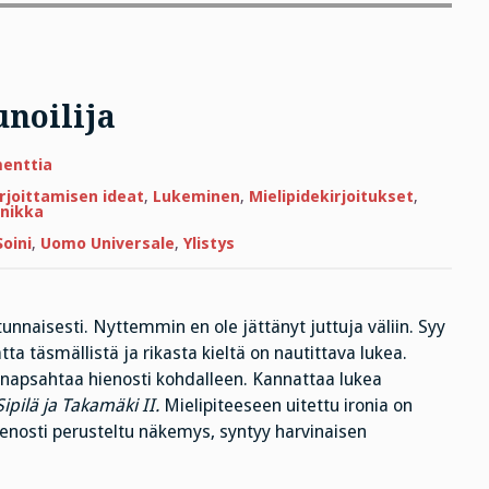
noilija
artikkeliin
enttia
Jukka
da
irjoittamisen ideat
,
Lukeminen
,
Mielipidekirjoitukset
,
Kemppinen,
inikka
runoilija
oini
,
Uomo Universale
,
Ylistys
unnaisesti. Nyttemmin en ole jättänyt juttuja väliin. Syy
ta täsmällistä ja rikasta kieltä on nautittava lukea.
lö napsahtaa hienosti kohdalleen. Kannattaa lukea
Sipilä ja Takamäki II.
Mielipiteeseen uitettu ironia on
hienosti perusteltu näkemys, syntyy harvinaisen