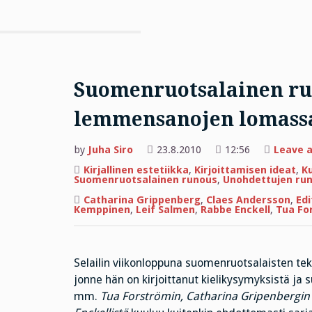
Suomenruotsalainen run
lemmensanojen lomass
by
Juha Siro
23.8.2010
12:56
Leave 
Kirjallinen estetiikka
,
Kirjoittamisen ideat
,
Ku
Suomenruotsalainen runous
,
Unohdettujen run
Catharina Grippenberg
,
Claes Andersson
,
Ed
Kemppinen
,
Leif Salmen
,
Rabbe Enckell
,
Tua Fo
Selailin viikonloppuna suomenruotsalaisten teki
jonne hän on kirjoittanut kielikysymyksistä ja 
mm.
Tua Forströmin, Catharina Gripenbergin