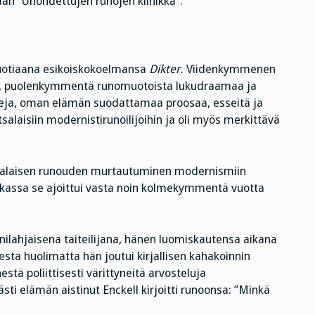
an ”Unohdettujen runojen klinikka”.
vuotiaana esikoiskokoelmansa
Dikter
. Viidenkymmenen
aa, puolenkymmentä runomuotoista lukudraamaa ja
lleja, oman elämän suodattamaa proosaa, esseitä ja
alaisiin modernistirunoilijoihin ja oli myös merkittävä
alaisen runouden murtautuminen modernismiin
iikassa se ajoittui vasta noin kolmekymmentä vuotta
nilahjaisena taiteilijana, hänen luomiskautensa aikana
esta huolimatta hän joutui kirjallisen kahakoinnin
nestä poliittisesti värittyneitä arvosteluja
ti elämän aistinut Enckell kirjoitti runoonsa: ”Minkä