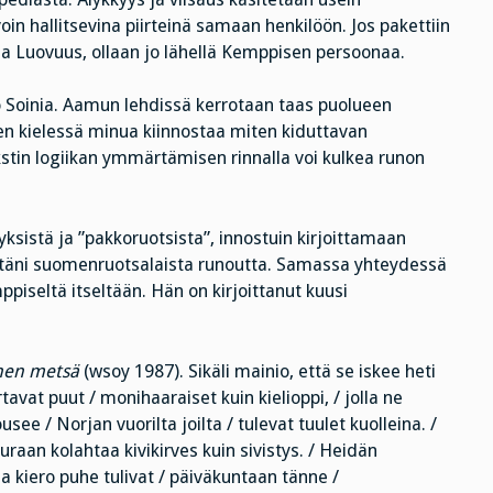
n hallitsevina piirteinä samaan henkilöön. Jos pakettiin
sana Luovuus, ollaan jo lähellä Kemppisen persoonaa.
mo Soinia. Aamun lehdissä kerrotaan taas puolueen
n kielessä minua kiinnostaa miten kiduttavan
kstin logiikan ymmärtämisen rinnalla voi kulkea runon
ksistä ja ”pakkoruotsista”, innostuin kirjoittamaan
lystäni suomenruotsalaista runoutta. Samassa yhteydessä
mppiseltä itseltään. Hän on kirjoittanut kuusi
nen metsä
(wsoy 1987). Sikäli mainio, että se iskee heti
vat puut / monihaaraiset kuin kielioppi, / jolla ne
see / Norjan vuorilta joilta / tulevat tuulet kuolleina. /
auraan kolahtaa kivikirves kuin sivistys. / Heidän
a kiero puhe tulivat / päiväkuntaan tänne /