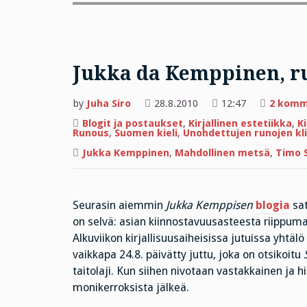
Jukka da Kemppinen, ru
by
Juha Siro
28.8.2010
12:47
2 komm
Blogit ja postaukset
,
Kirjallinen estetiikka
,
K
Runous
,
Suomen kieli
,
Unohdettujen runojen kl
Jukka Kemppinen
,
Mahdollinen metsä
,
Timo S
Seurasin aiemmin
Jukka Kemppisen
blogia
sat
on selvä: asian kiinnostavuusasteesta riippumat
Alkuviikon kirjallisuusaiheisissa jutuissa yhtä
vaikkapa 24.8. päivätty juttu, joka on otsikoitu
taitolaji. Kun siihen nivotaan vastakkainen ja 
monikerroksista jälkeä.