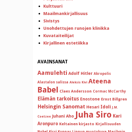
Kulttuuri
Maailmankirjallisuus
Sivistys
Unohdettujen runojen klinikka
Kuvataiteilijat
Kirjallinen estetiikka
AVAINSANAT
Aamulehti
Adolf Hitler
Akropolis
Ateena
Alastalon salissa
Aleksis Kivi
Babel
Claes Andersson
Cormac McCarthy
Elämän tarkoitus
Enostone
Ernst Billgren
Helsingin Sanomat
Idoli
Hesari
J.M.
Juha Siro
Kari
Juhani Aho
Coetzee
Aronpuro
Keltainen kirjasto
Kirjallisuuden
Nobel
Kirsi Kunnas
Linnun muotokuva
Marilynin