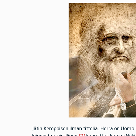
Jätin Kemppisen ilman titteliä. Herra on Uomo 
kiinnostaa, virallinen
CV
kannattaa katsoa Wikip