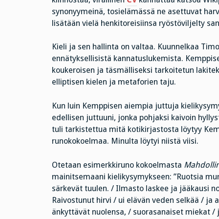
synonyymeinä, tosielämässä ne asettuvat harvoi
lisätään vielä henkitoreisiinsa ryöstöviljelty 
Kieli ja sen hallinta on valtaa. Kuunnelkaa Ti
ennätyksellisistä kannatuslukemista. Kemppise
koukeroisen ja täsmälliseksi tarkoitetun lakite
elliptisen kielen ja metaforien taju.
Kun luin Kemppisen aiempia juttuja kielikysymy
edellisen juttuuni, jonka pohjaksi kaivoin hyl
tuli tarkistettua mitä kotikirjastosta löytyy Ke
runokokoelmaa. Minulta löytyi niistä viisi.
Otetaan esimerkkiruno kokoelmasta
Mahdolli
mainitsemaani kielikysymykseen: ”Ruotsia murta
särkevät tuulen. / Ilmasto laskee ja jääkausi nou
Raivostunut hirvi / ui elävän veden selkää / ja 
änkyttävät nuolensa, / suorasanaiset miekat / j