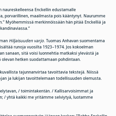
 naureskelleensa Enckellin edustamalle
oiva, porvarillinen, maailmasta pois kääntynyt. Naurumme
” Myöhemmissä merkinnöissään hän pitää Enckelliä ja
Skandinaviassa.”
elman
Hiljaisuuden varjo
. Tuomas Anhavan suomentama
isältää runoja vuosilta 1923–1974. Jos kokoelman
 sanaan, sitä voisi luonnehtia matkaksi ylevästä ja
illä olevan hetken suodattamaan pohdintaan.
uvallista tajunnanvirtaa tavoittavia tekstejä. Niissä
ttajan ja lukijan tavoittelemaan todellisuuden olemusta.
tavan, / toimintakentän. / Kallisarvoisimmat ja
; / yhtä kaikki me yritämme selviytyä, luotamme