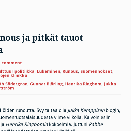
ous ja pitkät tauot
a
on
a comment
Suomenruotsalainen
runous
lttuuripolitiikka
,
Lukeminen
,
Runous
,
Suomennokset
,
ja
ojen klinikka
pitkät
tauot
ith Södergran
,
Gunnar Björling
,
Henrika Ringbom
,
Jukka
lemmensanojen
rström
lomassa
jöiden runoutta. Syy taitaa olla
Jukka Kemppisen
blogin,
suomenruotsalaisuudesta viime viikolla. Kaivoin esiin
ja
Henrika Ringbomin
kokoelmia. Juttuni
Rabbe