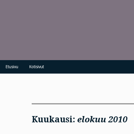
Skip
to
content
Etusivu
Kotisivut
Kuukausi:
elokuu 2010