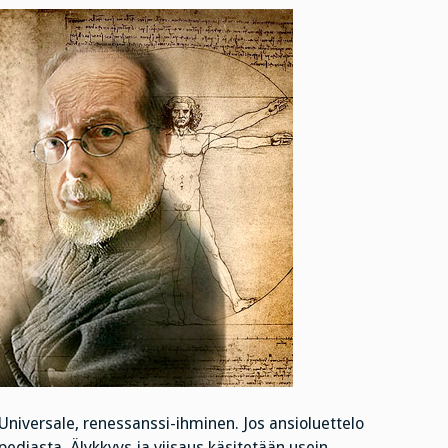
Universale, renessanssi-ihminen. Jos ansioluettelo
ediasta. Älykkyys ja viisaus käsitetään usein