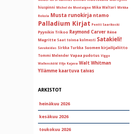
hiuspinni
Mika Waltari
Michel de Montaigne
Mirkka
Musta runokirja
ntamo
Rekola
Palladium Kirjat
Pentti Saarikoski
Raymond Carver
Pyynikin Trikoo
Réne
Satakieli!
Magritte
Saat toivoa kolmesti
Suomen kirjailijaliitto
Sirkka Turkka
Savukeidas
Vapaa pudotus
Tommi Melender
Viggo
Walt Whitman
Wallensköld
Viljo Kajava
Yllämme kaartuva taivas
ARKISTOT
heinäkuu 2026
kesäkuu 2026
toukokuu 2026