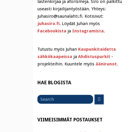
lastenkirjaa ja aforismeja. Siro on palkittu
useasti kirjailijantyöstään. Yhteys:
juhasiro@saunalahti.fi. Kotisivut:
juhasiro.fi
. Löydät Juhan myös
Facebookista
ja
Instagramista
.
Tutustu myös Juhan
Kaupunkitaidetta
sähkökaapeissa
ja
Ahdistuspurkit
-
projekteihin. Kuuntele myös
äänirunot
.
HAE BLOGISTA
Search
Search
for
VIIMEISIMMÄT POSTAUKSET