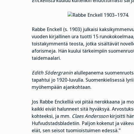
Enckellistä
kuuluu kuitenkin ehdottomasti sarja
Rabbe Enckell (s. 1903) julkaisi kaksikymmen
vuoden kirjallinen ura tuotti 15 runokokoelm
toistakymmentä teosta, jotka sisältävät nove
aforismeja. Hän kuului tärkeimpiin suomenruots
taidemaalari.
Edith Södergranin
alullepanema suomenruots
tapahtui jo 1920-luvulla. Suomenkielisessä lyr
myöhempään ajankohtaan.
Jos Rabbe Enckelliä voi pitää nerokkaana ja mo
kaikki eivät halunneet sitä hyväksyä. Arvostuks
kohteeksi, ja mm.
Claes Andersson
kirjoitti hä
Hufvudstadsbladetiin. Paljon kokenut ja väkeväs
elät, sen seisot tuomioistuimen edessä.”