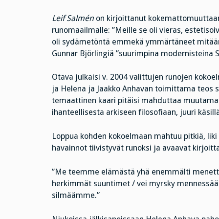
Leif Salmén
on kirjoittanut kokemattomuuttaan
runomaailmalle: ”Meille se oli vieras, estetis
oli sydämetöntä emmekä ymmärtäneet mitään.
Gunnar Björlingiä ”suurimpina modernisteina 
Otava julkaisi v. 2004 valittujen runojen koko
ja Helena ja Jaakko Anhavan toimittama teos s
temaattinen kaari pitäisi mahduttaa muutamaan
ihanteellisesta arkiseen filosofiaan, juuri käs
Loppua kohden kokoelmaan mahtuu pitkiä, liki k
havainnot tiivistyvät runoksi ja avaavat kirjoi
”Me teemme elämästä yhä enemmälti menettely
herkimmät suuntimet / vei myrsky mennessään
silmäämme.”