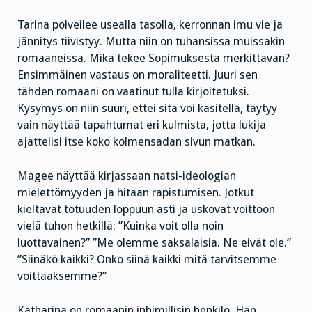
Tarina polveilee usealla tasolla, kerronnan imu vie ja
jännitys tiivistyy. Mutta niin on tuhansissa muissakin
romaaneissa. Mikä tekee Sopimuksesta merkittävän?
Ensimmäinen vastaus on moraliteetti. Juuri sen
tähden romaani on vaatinut tulla kirjoitetuksi.
Kysymys on niin suuri, ettei sitä voi käsitellä, täytyy
vain näyttää tapahtumat eri kulmista, jotta lukija
ajattelisi itse koko kolmensadan sivun matkan.
Magee näyttää kirjassaan natsi-ideologian
mielettömyyden ja hitaan rapistumisen. Jotkut
kieltävät totuuden loppuun asti ja uskovat voittoon
vielä tuhon hetkillä: ”Kuinka voit olla noin
luottavainen?” ”Me olemme saksalaisia. Ne eivät ole.”
”Siinäkö kaikki? Onko siinä kaikki mitä tarvitsemme
voittaaksemme?”
Katharina on romaanin inhimillisin henkilö. Hän