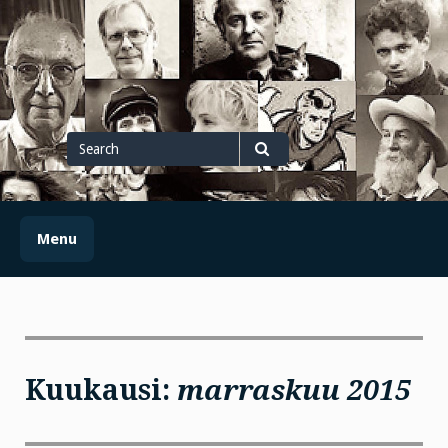
Skip
to
content
Search
for
Search
Menu
Kuukausi:
marraskuu 2015