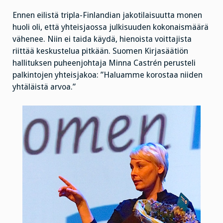
Ennen eilistä tripla-Finlandian jakotilaisuutta monen
huoli oli, että yhteisjaossa julkisuuden kokonaismäärä
vähenee. Niin ei taida käydä, hienoista voittajista
riittää keskustelua pitkään. Suomen Kirjasäätiön
hallituksen puheenjohtaja Minna Castrén perusteli
palkintojen yhteisjakoa: ”Haluamme korostaa niiden
yhtäläistä arvoa.”