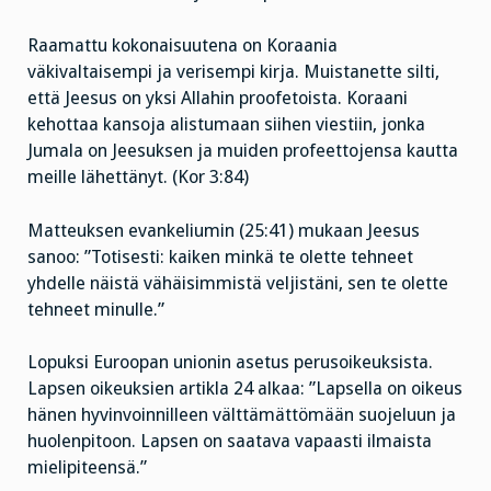
Raamattu kokonaisuutena on Koraania
väkivaltaisempi ja verisempi kirja. Muistanette silti,
että Jeesus on yksi Allahin proofetoista. Koraani
kehottaa kansoja alistumaan siihen viestiin, jonka
Jumala on Jeesuksen ja muiden profeettojensa kautta
meille lähettänyt. (Kor 3:84)
Matteuksen evankeliumin (25:41) mukaan Jeesus
sanoo: ”Totisesti: kaiken minkä te olette tehneet
yhdelle näistä vähäisimmistä veljistäni, sen te olette
tehneet minulle.”
Lopuksi Euroopan unionin asetus perusoikeuksista.
Lapsen oikeuksien artikla 24 alkaa: ”Lapsella on oikeus
hänen hyvinvoinnilleen välttämättömään suojeluun ja
huolenpitoon. Lapsen on saatava vapaasti ilmaista
mielipiteensä.”