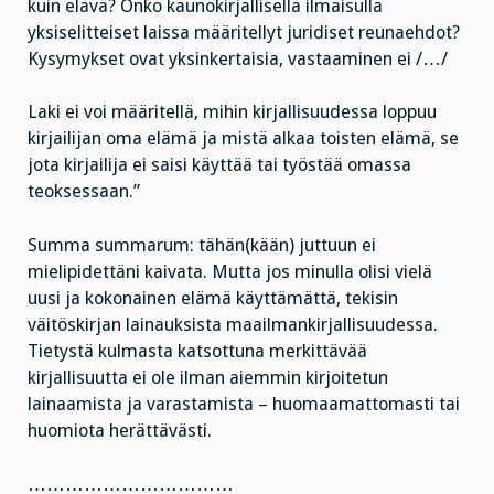
kuin elävä? Onko kaunokirjallisella ilmaisulla
yksiselitteiset laissa määritellyt juridiset reunaehdot?
Kysymykset ovat yksinkertaisia, vastaaminen ei /…/
Laki ei voi määritellä, mihin kirjallisuudessa loppuu
kirjailijan oma elämä ja mistä alkaa toisten elämä, se
jota kirjailija ei saisi käyttää tai työstää omassa
teoksessaan.”
Summa summarum: tähän(kään) juttuun ei
mielipidettäni kaivata. Mutta jos minulla olisi vielä
uusi ja kokonainen elämä käyttämättä, tekisin
väitöskirjan lainauksista maailmankirjallisuudessa.
Tietystä kulmasta katsottuna merkittävää
kirjallisuutta ei ole ilman aiemmin kirjoitetun
lainaamista ja varastamista – huomaamattomasti tai
huomiota herättävästi.
……………………………