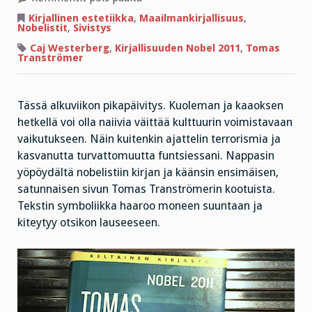
”Me
emme
Kirjallinen estetiikka
,
Maailmankirjallisuus
,
antaudu.
Nobelistit
,
Sivistys
Mutta
tahdomme
Caj Westerberg
,
Kirjallisuuden Nobel 2011
,
Tomas
rauhaa.”
Tranströmer
Tässä alkuviikon pikapäivitys. Kuoleman ja kaaoksen
hetkellä voi olla naiivia väittää kulttuurin voimistavaan
vaikutukseen. Näin kuitenkin ajattelin terrorismia ja
kasvanutta turvattomuutta funtsiessani. Nappasin
yöpöydältä nobelistiin kirjan ja käänsin ensimäisen,
satunnaisen sivun Tomas Tranströmerin kootuista.
Tekstin symboliikka haaroo moneen suuntaan ja
kiteytyy otsikon lauseeseen.