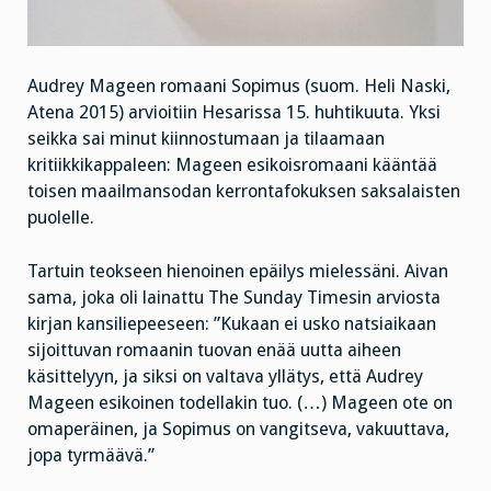
Audrey Mageen romaani Sopimus (suom. Heli Naski,
Atena 2015) arvioitiin Hesarissa 15. huhtikuuta. Yksi
seikka sai minut kiinnostumaan ja tilaamaan
kritiikkikappaleen: Mageen esikoisromaani kääntää
toisen maailmansodan kerrontafokuksen saksalaisten
puolelle.
Tartuin teokseen hienoinen epäilys mielessäni. Aivan
sama, joka oli lainattu The Sunday Timesin arviosta
kirjan kansiliepeeseen: ”Kukaan ei usko natsiaikaan
sijoittuvan romaanin tuovan enää uutta aiheen
käsittelyyn, ja siksi on valtava yllätys, että Audrey
Mageen esikoinen todellakin tuo. (…) Mageen ote on
omaperäinen, ja Sopimus on vangitseva, vakuuttava,
jopa tyrmäävä.”