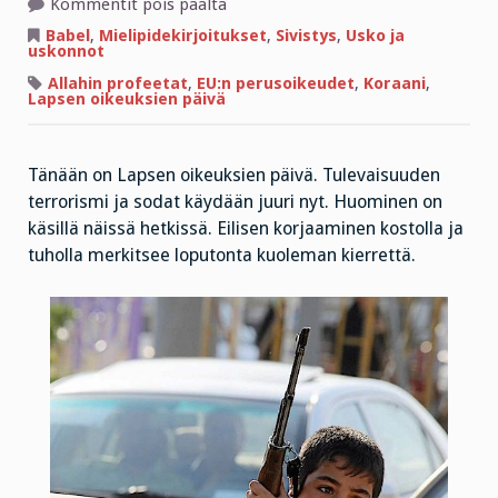
artikkelissa
Kommentit pois päältä
Lapsen
oikeuksien
Babel
,
Mielipidekirjoitukset
,
Sivistys
,
Usko ja
päivä:
uskonnot
lahjaksi
rynnäkkökivääri
Allahin profeetat
,
EU:n perusoikeudet
,
Koraani
,
ja
Lapsen oikeuksien päivä
kranaatteja
Tänään on Lapsen oikeuksien päivä. Tulevaisuuden
terrorismi ja sodat käydään juuri nyt. Huominen on
käsillä näissä hetkissä. Eilisen korjaaminen kostolla ja
tuholla merkitsee loputonta kuoleman kierrettä.