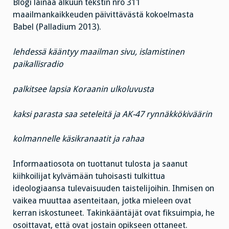
Blogi lainaa alkuun tekstin nro 311
maailmankaikkeuden päivittävästä kokoelmasta
Babel (Palladium 2013).
lehdessä kääntyy maailman sivu, islamistinen
paikallisradio
palkitsee lapsia Koraanin ulkoluvusta
kaksi parasta saa seteleitä ja AK-47 rynnäkkökiväärin
kolmannelle käsikranaatit ja rahaa
Informaatiosota on tuottanut tulosta ja saanut
kiihkoilijat kylvämään tuhoisasti tulkittua
ideologiaansa tulevaisuuden taistelijoihin. Ihmisen on
vaikea muuttaa asenteitaan, jotka mieleen ovat
kerran iskostuneet. Takinkääntäjät ovat fiksuimpia, he
osoittavat, että ovat jostain opikseen ottaneet.