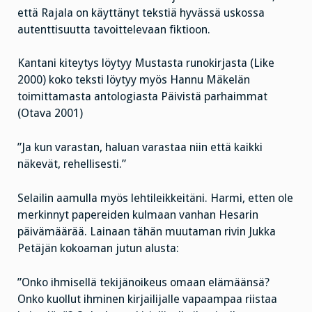
että Rajala on käyttänyt tekstiä hyvässä uskossa
autenttisuutta tavoittelevaan fiktioon.
Kantani kiteytys löytyy Mustasta runokirjasta (Like
2000) koko teksti löytyy myös Hannu Mäkelän
toimittamasta antologiasta Päivistä parhaimmat
(Otava 2001)
”Ja kun varastan, haluan varastaa niin että kaikki
näkevät, rehellisesti.”
Selailin aamulla myös lehtileikkeitäni. Harmi, etten ole
merkinnyt papereiden kulmaan vanhan Hesarin
päivämäärää. Lainaan tähän muutaman rivin Jukka
Petäjän kokoaman jutun alusta:
”Onko ihmisellä tekijänoikeus omaan elämäänsä?
Onko kuollut ihminen kirjailijalle vapaampaa riistaa