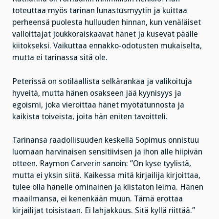
toteuttaa myös tarinan lunastusmyytin ja kuittaa
perheensä puolesta hulluuden hinnan, kun venäläiset
valloittajat joukkoraiskaavat hänet ja kusevat päälle
kiitokseksi. Vaikuttaa ennakko-odotusten mukaiselta,
mutta ei tarinassa sitä ole.
Peterissä on sotilaallista selkärankaa ja valikoituja
hyveitä, mutta hänen osakseen jää kyynisyys ja
egoismi, joka vieroittaa hänet myötätunnosta ja
kaikista toiveista, joita hän eniten tavoitteli.
Tarinansa raadollisuuden keskellä Sopimus onnistuu
luomaan harvinaisen sensitiivisen ja ihon alle hiipivän
otteen. Raymon Carverin sanoin: ”On kyse tyylistä,
mutta ei yksin siitä. Kaikessa mitä kirjailija kirjoittaa,
tulee olla hänelle ominainen ja kiistaton leima. Hänen
maailmansa, ei kenenkään muun. Tämä erottaa
kirjailijat toisistaan. Ei lahjakkuus. Sitä kyllä riittää.”