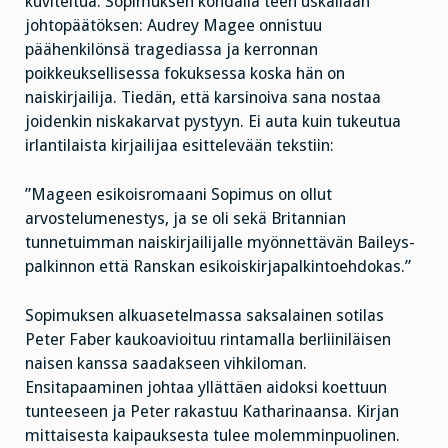
kuviteltua. Sopimuksen kohdalla teen uskaliaan
johtopäätöksen: Audrey Magee onnistuu
päähenkilönsä tragediassa ja kerronnan
poikkeuksellisessa fokuksessa koska hän on
naiskirjailija. Tiedän, että karsinoiva sana nostaa
joidenkin niskakarvat pystyyn. Ei auta kuin tukeutua
irlantilaista kirjailijaa esittelevään tekstiin:
”Mageen esikoisromaani Sopimus on ollut
arvostelumenestys, ja se oli sekä Britannian
tunnetuimman naiskirjailijalle myönnettävän Baileys-
palkinnon että Ranskan esikoiskirjapalkintoehdokas.”
Sopimuksen alkuasetelmassa saksalainen sotilas
Peter Faber kaukoavioituu rintamalla berliiniläisen
naisen kanssa saadakseen vihkiloman.
Ensitapaaminen johtaa yllättäen aidoksi koettuun
tunteeseen ja Peter rakastuu Katharinaansa. Kirjan
mittaisesta kaipauksesta tulee molemminpuolinen.