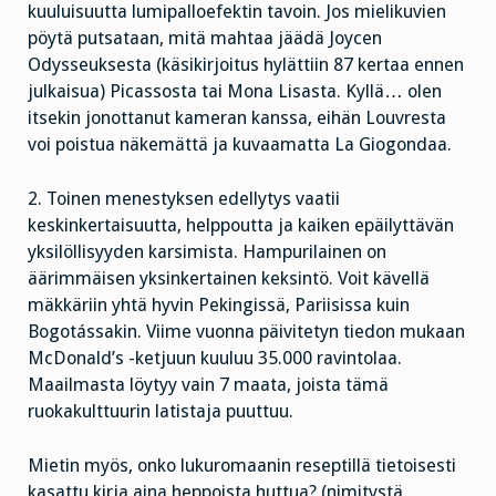
kuuluisuutta lumipalloefektin tavoin. Jos mielikuvien
pöytä putsataan, mitä mahtaa jäädä Joycen
Odysseuksesta (käsikirjoitus hylättiin 87 kertaa ennen
julkaisua) Picassosta tai Mona Lisasta. Kyllä… olen
itsekin jonottanut kameran kanssa, eihän Louvresta
voi poistua näkemättä ja kuvaamatta La Giogondaa.
2. Toinen menestyksen edellytys vaatii
keskinkertaisuutta, helppoutta ja kaiken epäilyttävän
yksilöllisyyden karsimista. Hampurilainen on
äärimmäisen yksinkertainen keksintö. Voit kävellä
mäkkäriin yhtä hyvin Pekingissä, Pariisissa kuin
Bogotássakin. Viime vuonna päivitetyn tiedon mukaan
McDonald’s -ketjuun kuuluu 35.000 ravintolaa.
Maailmasta löytyy vain 7 maata, joista tämä
ruokakulttuurin latistaja puuttuu.
Mietin myös, onko lukuromaanin reseptillä tietoisesti
kasattu kirja aina heppoista huttua? (nimitystä