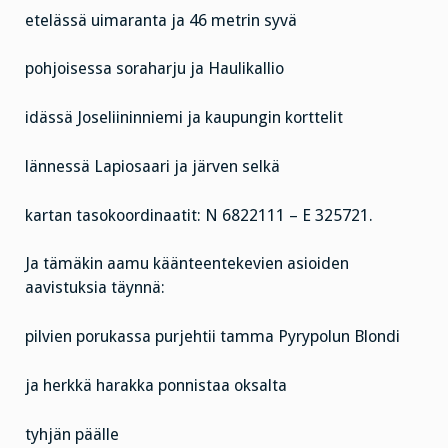
etelässä uimaranta ja 46 metrin syvä
pohjoisessa soraharju ja Haulikallio
idässä Joseliininniemi ja kaupungin korttelit
lännessä Lapiosaari ja järven selkä
kartan tasokoordinaatit: N 6822111 – E 325721.
Ja tämäkin aamu käänteentekevien asioiden
aavistuksia täynnä:
pilvien porukassa purjehtii tamma Pyrypolun Blondi
ja herkkä harakka ponnistaa oksalta
tyhjän päälle