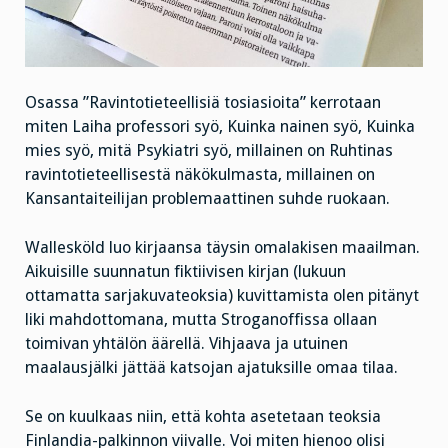
Osassa ”Ravintotieteellisiä tosiasioita” kerrotaan
miten Laiha professori syö, Kuinka nainen syö, Kuinka
mies syö, mitä Psykiatri syö, millainen on Ruhtinas
ravintotieteellisestä näkökulmasta, millainen on
Kansantaiteilijan problemaattinen suhde ruokaan.
Wallesköld luo kirjaansa täysin omalakisen maailman.
Aikuisille suunnatun fiktiivisen kirjan (lukuun
ottamatta sarjakuvateoksia) kuvittamista olen pitänyt
liki mahdottomana, mutta Stroganoffissa ollaan
toimivan yhtälön äärellä. Vihjaava ja utuinen
maalausjälki jättää katsojan ajatuksille omaa tilaa.
Se on kuulkaas niin, että kohta asetetaan teoksia
Finlandia-palkinnon viivalle. Voi miten hienoo olisi