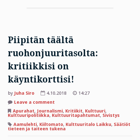
Piipitän täältä
ruohonjuuritasolta:
kritiikkisi on
käyntikorttisi!
by
Juha Siro
4.10.2018
14:27
on
Leave a comment
Piipitän
täältä
Apurahat
,
Journalismi
,
Kritiikit
,
Kulttuuri
,
ruohonjuuritasolta:
Kulttuuripolitiikka
,
Kulttuuritapahtumat
,
Sivistys
kritiikkisi
on
Aamulehti
,
Kiiltomato
,
Kulttuuritalo Laikku
,
Säätiöt
käyntikorttisi!
tieteen ja taiteen tukena