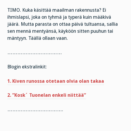
TIMO. Kuka käsittää maailman rakennusta? Ei
ihmislapsi, joka on tyhmä ja typerä kuin määkivä
jäärä. Mutta parasta on ottaa päivä tultuansa, sallia
sen mennä mentyänsä, käyköön sitten puuhun tai
mäntyyn. Täällä ollaan vaan.
……………………………
Blogin ekstralinkit:
1. Kiven runossa otetaan olvia olan takaa
2. ”Kosk´ Tuonelan enkeli niittää”
…………………………….