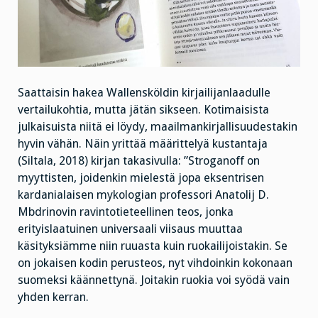
Saattaisin hakea Wallensköldin kirjailijanlaadulle
vertailukohtia, mutta jätän sikseen. Kotimaisista
julkaisuista niitä ei löydy, maailmankirjallisuudestakin
hyvin vähän. Näin yrittää määrittelyä kustantaja
(Siltala, 2018) kirjan takasivulla: ”Stroganoff on
myyttisten, joidenkin mielestä jopa eksentrisen
kardanialaisen mykologian professori Anatolij D.
Mbdrinovin ravintotieteellinen teos, jonka
erityislaatuinen universaali viisaus muuttaa
käsityksiämme niin ruuasta kuin ruokailijoistakin. Se
on jokaisen kodin perusteos, nyt vihdoinkin kokonaan
suomeksi käännettynä. Joitakin ruokia voi syödä vain
yhden kerran.