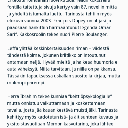
Ei teosta romaaniksi sovi kutsua, reilun kokoisella
fontilla taitettuja sivuja kertyy vain 87, novellin mitta
ja yhdeltä istumalta luettu. Tarinasta tehtiin myös
elokuva vuonna 2003. François Dupeyron ohjasi ja
pääosaan hankittiin harmaantunut legenda Omar
Sarif. Kakkosroolin tekee nuori Pierre Boulanger.
Leffa ylittää keskinkertaisuuden riman – viidestä
tähdestä kolme. Jokunen kriitikko on intoutunut
antamaan neljä. Hyvää mieltä ja haikeaa huumoria ei
auta väheksyä. Niitä tarvitaan, ja niille on paikkansa.
Tässäkin tapauksessa uskallan suositella kirjaa, mutta
molempi parempi.
Herra Ibrahim tekee kunniaa ”keittiöpsykologialle”
mutta onnistuu vaikuttamaan ja koskettamaan
tavalla, josta jää kauan kestävä muistijälki. Tarinasta
kehittyy myös kadotetun isä- ja äitisuhteen kuvaus ja
yksitoistavuotiaan Momon kasvutarina, joka lähtee