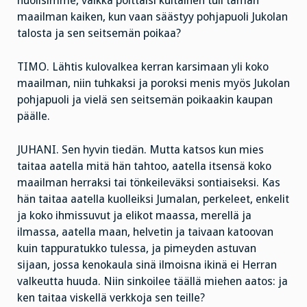
huolisimme, vaikka polttaisi kultainen tuli tämän
maailman kaiken, kun vaan säästyy pohjapuoli Jukolan
talosta ja sen seitsemän poikaa?
TIMO. Lähtis kulovalkea kerran karsimaan yli koko
maailman, niin tuhkaksi ja poroksi menis myös Jukolan
pohjapuoli ja vielä sen seitsemän poikaakin kaupan
päälle.
JUHANI. Sen hyvin tiedän. Mutta katsos kun mies
taitaa aatella mitä hän tahtoo, aatella itsensä koko
maailman herraksi tai tönkeileväksi sontiaiseksi. Kas
hän taitaa aatella kuolleiksi Jumalan, perkeleet, enkelit
ja koko ihmissuvut ja elikot maassa, merellä ja
ilmassa, aatella maan, helvetin ja taivaan katoovan
kuin tappuratukko tulessa, ja pimeyden astuvan
sijaan, jossa kenokaula sinä ilmoisna ikinä ei Herran
valkeutta huuda. Niin sinkoilee täällä miehen aatos: ja
ken taitaa viskellä verkkoja sen teille?