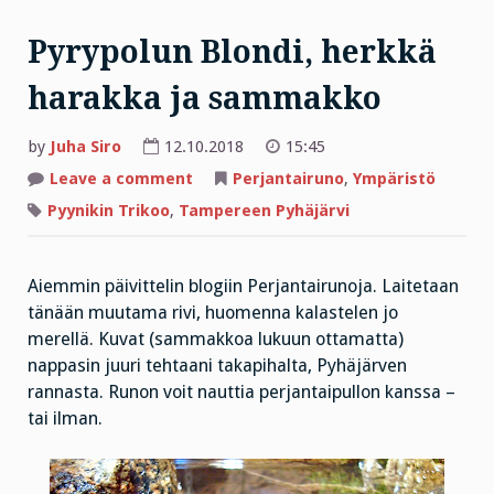
Pyrypolun Blondi, herkkä
harakka ja sammakko
by
Juha Siro
12.10.2018
15:45
on
Leave a comment
Perjantairuno
,
Ympäristö
Pyrypolun
Blondi,
Pyynikin Trikoo
,
Tampereen Pyhäjärvi
herkkä
harakka
ja
sammakko
Aiemmin päivittelin blogiin Perjantairunoja. Laitetaan
tänään muutama rivi, huomenna kalastelen jo
merellä. Kuvat (sammakkoa lukuun ottamatta)
nappasin juuri tehtaani takapihalta, Pyhäjärven
rannasta. Runon voit nauttia perjantaipullon kanssa –
tai ilman.