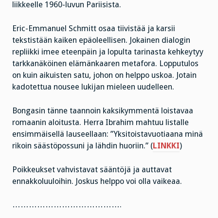
liikkeelle 1960-luvun Pariisista.
Eric-Emmanuel Schmitt osaa tiivistää ja karsii
tekstistään kaiken epäoleellisen. Jokainen dialogin
repliikki imee eteenpäin ja lopulta tarinasta kehkeytyy
tarkkanäköinen elämänkaaren metafora. Lopputulos
on kuin aikuisten satu, johon on helppo uskoa. Jotain
kadotettua nousee lukijan mieleen uudelleen.
Bongasin tänne taannoin kaksikymmentä loistavaa
romaanin aloitusta. Herra Ibrahim mahtuu listalle
ensimmäisellä lauseellaan: ”Yksitoistavuotiaana minä
rikoin säästöpossuni ja lähdin huoriin.” (
LINKKI
)
Poikkeukset vahvistavat sääntöjä ja auttavat
ennakkoluuloihin. Joskus helppo voi olla vaikeaa.
………………………………….