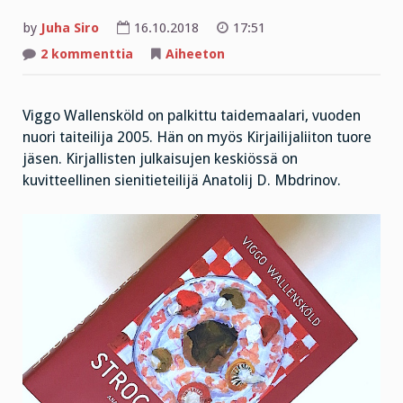
by
Juha Siro
16.10.2018
17:51
artikkeliin
2 kommenttia
Aiheeton
Tällaista
viisautta
on
vaikea
Viggo Wallensköld on palkittu taidemaalari, vuoden
käsittää!
nuori taiteilija 2005. Hän on myös Kirjailijaliiton tuore
jäsen. Kirjallisten julkaisujen keskiössä on
kuvitteellinen sienitieteilijä Anatolij D. Mbdrinov.