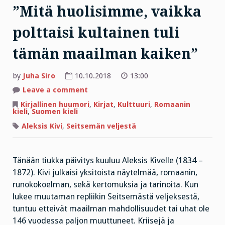
”Mitä huolisimme, vaikka
polttaisi kultainen tuli
tämän maailman kaiken”
by
Juha Siro
10.10.2018
13:00
on
Leave a comment
”Mitä
huolisimme,
Kirjallinen huumori
,
Kirjat
,
Kulttuuri
,
Romaanin
vaikka
kieli
,
Suomen kieli
polttaisi
kultainen
Aleksis Kivi
,
Seitsemän veljestä
tuli
tämän
maailman
kaiken”
Tänään tiukka päivitys kuuluu Aleksis Kivelle (1834 –
1872). Kivi julkaisi yksitoista näytelmää, romaanin,
runokokoelman, sekä kertomuksia ja tarinoita. Kun
lukee muutaman repliikin Seitsemästä veljeksestä,
tuntuu etteivät maailman mahdollisuudet tai uhat ole
146 vuodessa paljon muuttuneet. Kriisejä ja