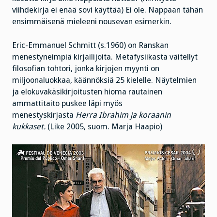
viihdekirja ei enää sovi käyttää) Ei ole. Nappaan tähän
ensimmäisenä mieleeni nousevan esimerkin.
Eric-Emmanuel Schmitt (s.1960) on Ranskan
menestyneimpiä kirjailijoita. Metafysiikasta väitellyt
filosofian tohtori, jonka kirjojen myynti on
miljoonaluokkaa, käännöksiä 25 kielelle. Näytelmien
ja elokuvakäsikirjoitusten hioma rautainen
ammattitaito puskee läpi myös
menestyskirjasta
Herra Ibrahim ja koraanin
kukkaset.
(Like 2005, suom. Marja Haapio)