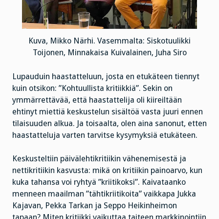
Kuva, Mikko Närhi. Vasemmalta: Siskotuulikki
Toijonen, Minnakaisa Kuivalainen, Juha Siro
Lupauduin haastatteluun, josta en etukäteen tiennyt
kuin otsikon: ”Kohtuullista kritiikkiä”. Sekin on
ymmärrettävää, että haastattelija oli kiireiltään
ehtinyt miettiä keskustelun sisältöä vasta juuri ennen
tilaisuuden alkua. Ja toisaalta, olen aina sanonut, etten
haastatteluja varten tarvitse kysymyksiä etukäteen.
Keskusteltiin päivälehtikritiikin vähenemisestä ja
nettikritiikin kasvusta: mikä on kritiikin painoarvo, kun
kuka tahansa voi ryhtyä ”kriitikoksi”. Kaivataanko
menneen maailman ”tähtikriitikoita” vaikkapa Jukka
Kajavan, Pekka Tarkan ja Seppo Heikinheimon
tapaan? Miten kritiikki vaikuttaa taiteen markkinointiin