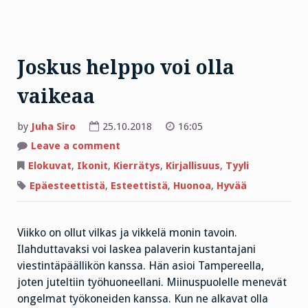
Joskus helppo voi olla
vaikeaa
by
Juha Siro
25.10.2018
16:05
on
Leave a comment
Joskus
helppo
Elokuvat
,
Ikonit
,
Kierrätys
,
Kirjallisuus
,
Tyyli
voi
olla
Epäesteettistä
,
Esteettistä
,
Huonoa
,
Hyvää
vaikeaa
Viikko on ollut vilkas ja vikkelä monin tavoin.
Ilahduttavaksi voi laskea palaverin kustantajani
viestintäpäällikön kanssa. Hän asioi Tampereella,
joten juteltiin työhuoneellani. Miinuspuolelle menevät
ongelmat työkoneiden kanssa. Kun ne alkavat olla