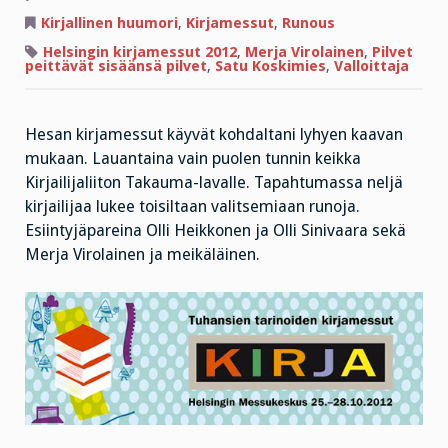
Kirjamessuilla
Merjan
Kirjallinen huumori
,
Kirjamessut
,
Runous
kanssa
Helsingin kirjamessut 2012
,
Merja Virolainen
,
Pilvet
peittävät sisäänsä pilvet
,
Satu Koskimies
,
Valloittaja
Hesan kirjamessut käyvät kohdaltani lyhyen kaavan
mukaan. Lauantaina vain puolen tunnin keikka
Kirjailijaliiton Takauma-lavalle. Tapahtumassa neljä
kirjailijaa lukee toisiltaan valitsemiaan runoja.
Esiintyjäpareina Olli Heikkonen ja Olli Sinivaara sekä
Merja Virolainen ja meikäläinen.