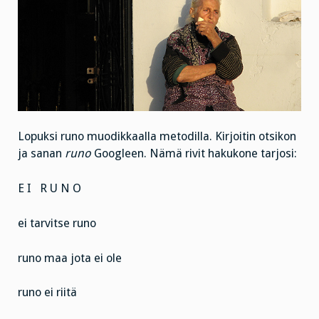
Lopuksi runo muodikkaalla metodilla. Kirjoitin otsikon
ja sanan
runo
Googleen. Nämä rivit hakukone tarjosi:
E I
R U N O
ei tarvitse runo
runo maa jota ei ole
runo ei riitä