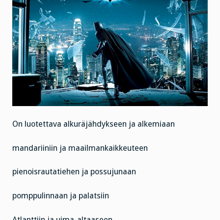
On luotettava alkuräjähdykseen ja alkemiaan
mandariiniin ja maailmankaikkeuteen
pienoisrautatiehen ja possujunaan
pomppulinnaan ja palatsiin
Atlanttiin ja uima-altaaseen