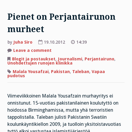
Pienet on Perjantairunon
murheet
by
Juha Siro
19.10.2012
14:39
on
Leave a comment
Pienet
on
Blogit ja postaukset
,
Journalismi
,
Perjantairuno
,
Perjantairunon
Unohdettujen runojen klinikka
murheet
Malala Yousafzai
,
Pakistan
,
Taleban
,
Vapaa
pudotus
Viimeviikkoinen Malala Yousafzain murhayritys ei
onnistunut. 15-vuotias pakistanilainen koulutyttö on
hoidossa Birminghamissa, mutta yhä terroristien
tappolistalla. Taleban julisti Pakistanin Swatiin
koulunkäyntikiellon 2009, ja tuolloin yksitoistavuotias
tyttö alkoi vastustaa islamistijärjestöä.