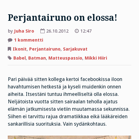
Perjantairuno on elossa!
by
Juha Siro
26.10.2012
12:47
artikkeliin
1 kommentti
Perjantairuno
on
Ikonit
,
Perjantairuno
,
Sarjakuvat
elossa!
Babel
,
Batman
,
Matteuspassio
,
Mikki Hiiri
Pari päivää sitten kollega kertoi facebookissa iloon
havahtumisen hetkestä ja kyseli muidenkin onnen
aiheita. Itsestäni tuntuu ihmeelliseltä olla elossa.
Neljätoista vuotta sitten sairaalan teholla ajatus
elämän jatkumisesta vietiin muutamassa sekunnissa.
Siihen ei tarvittu rajua dramatiikkaa eikä lääkäreiden
sankarillisia suorituksia. Vain sydänkohtaus.