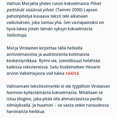
Valitsin Merjalta yhden runon kokoelmasta
Pilvet
peittävät sisäänsä pilvet
. (Tammi 2000) Lapsen
pahoinpitelyä kuvaava teksti teki aikanaan
vaikutuksen, joka tuntuu yhä. Sen vastapainoksi on
hyvä lukea jotain tämän syksyn kokoelmasta
Valloittaja
.
Merja Virolainen kirjoittaa tällä hetkellä
aistivoimaisinta ja auditiivisinta kotimaista
keskeislyriikkaa. Rytmi vie, soinnillisuus helähtää
kaikissa rekistereissä. Satu Koskimiehen Hesarin
arvion Valloittajasta voit lukea
täältä
.
Valitsemani tekstiesimerkki ei ole tyypillisin Virolaisen
hurmion kyllästämästä kokoelmasta. Mitaltaan se
istuu blogiini, joka pitää olla ahmaistavissa parilla
silmäyksellä. Ja huumori – se vasta onkin runoudessa
harvinaista herkkua.