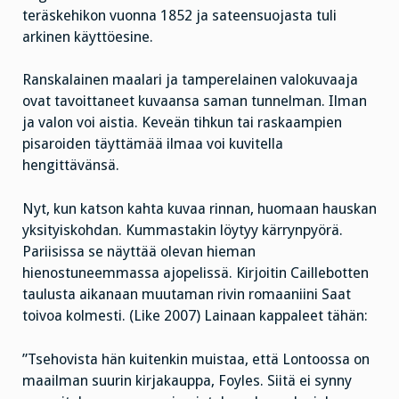
teräskehikon vuonna 1852 ja sateensuojasta tuli
arkinen käyttöesine.
Ranskalainen maalari ja tamperelainen valokuvaaja
ovat tavoittaneet kuvaansa saman tunnelman. Ilman
ja valon voi aistia. Keveän tihkun tai raskaampien
pisaroiden täyttämää ilmaa voi kuvitella
hengittävänsä.
Nyt, kun katson kahta kuvaa rinnan, huomaan hauskan
yksityiskohdan. Kummastakin löytyy kärrynpyörä.
Pariisissa se näyttää olevan hieman
hienostuneemmassa ajopelissä. Kirjoitin Caillebotten
taulusta aikanaan muutaman rivin romaaniini Saat
toivoa kolmesti. (Like 2007) Lainaan kappaleet tähän:
”Tsehovista hän kuitenkin muistaa, että Lontoossa on
maailman suurin kirjakauppa, Foyles. Siitä ei synny