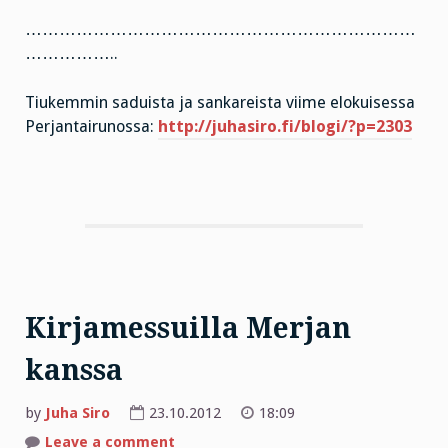
……………………………………………………………
……………..
Tiukemmin saduista ja sankareista viime elokuisessa
Perjantairunossa:
http://juhasiro.fi/blogi/?p=2303
Kirjamessuilla Merjan
kanssa
by
Juha Siro
23.10.2012
18:09
on
Leave a comment