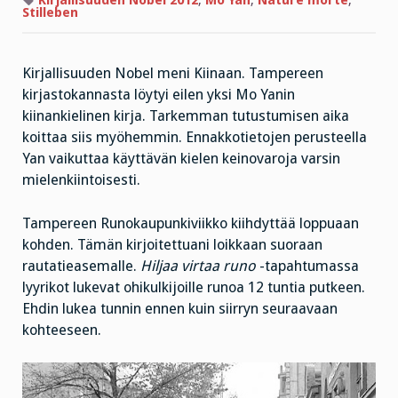
Stilleben
Kirjallisuuden Nobel meni Kiinaan. Tampereen
kirjastokannasta löytyi eilen yksi Mo Yanin
kiinankielinen kirja. Tarkemman tutustumisen aika
koittaa siis myöhemmin. Ennakkotietojen perusteella
Yan vaikuttaa käyttävän kielen keinovaroja varsin
mielenkiintoisesti.
Tampereen Runokaupunkiviikko kiihdyttää loppuaan
kohden. Tämän kirjoitettuani loikkaan suoraan
rautatieasemalle.
Hiljaa virtaa runo
-tapahtumassa
lyyrikot lukevat ohikulkijoille runoa 12 tuntia putkeen.
Ehdin lukea tunnin ennen kuin siirryn seuraavaan
kohteeseen.