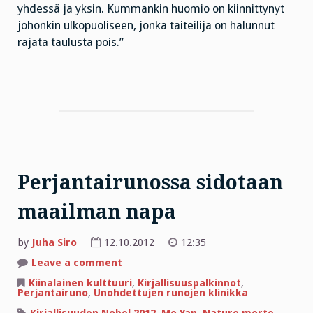
yhdessä ja yksin. Kummankin huomio on kiinnittynyt
johonkin ulkopuoliseen, jonka taiteilija on halunnut
rajata taulusta pois.”
Perjantairunossa sidotaan
maailman napa
by
Juha Siro
12.10.2012
12:35
on
Leave a comment
Perjantairunossa
sidotaan
Kiinalainen kulttuuri
,
Kirjallisuuspalkinnot
,
maailman
Perjantairuno
,
Unohdettujen runojen klinikka
napa
Kirjallisuuden Nobel 2012
,
Mo Yan
,
Nature morte
,