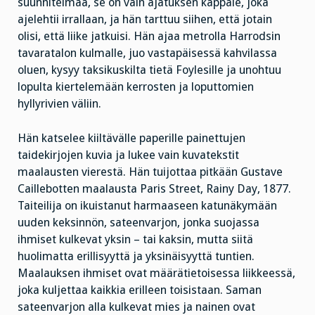
suunnitelmaa, se on vain ajatuksen kappale, joka
ajelehtii irrallaan, ja hän tarttuu siihen, että jotain
olisi, että liike jatkuisi. Hän ajaa metrolla Harrodsin
tavaratalon kulmalle, juo vastapäisessä kahvilassa
oluen, kysyy taksikuskilta tietä Foylesille ja unohtuu
lopulta kiertelemään kerrosten ja loputtomien
hyllyrivien väliin.
Hän katselee kiiltävälle paperille painettujen
taidekirjojen kuvia ja lukee vain kuvatekstit
maalausten vierestä. Hän tuijottaa pitkään Gustave
Caillebotten maalausta Paris Street, Rainy Day, 1877.
Taiteilija on ikuistanut harmaaseen katunäkymään
uuden keksinnön, sateenvarjon, jonka suojassa
ihmiset kulkevat yksin – tai kaksin, mutta siitä
huolimatta erillisyyttä ja yksinäisyyttä tuntien.
Maalauksen ihmiset ovat määrätietoisessa liikkeessä,
joka kuljettaa kaikkia erilleen toisistaan. Saman
sateenvarjon alla kulkevat mies ja nainen ovat