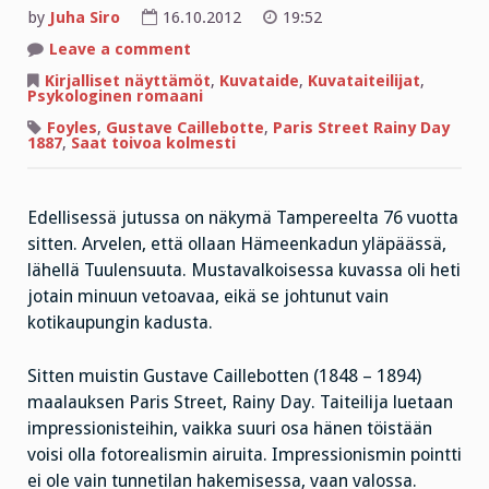
by
Juha Siro
16.10.2012
19:52
on
Leave a comment
Huomatkaa
uusi
Kirjalliset näyttämöt
,
Kuvataide
,
Kuvataiteilijat
,
keksintö,
Psykologinen romaani
kokoontaittuva
sateenvarjo
Foyles
,
Gustave Caillebotte
,
Paris Street Rainy Day
1887
,
Saat toivoa kolmesti
Edellisessä jutussa on näkymä Tampereelta 76 vuotta
sitten. Arvelen, että ollaan Hämeenkadun yläpäässä,
lähellä Tuulensuuta. Mustavalkoisessa kuvassa oli heti
jotain minuun vetoavaa, eikä se johtunut vain
kotikaupungin kadusta.
Sitten muistin Gustave Caillebotten (1848 – 1894)
maalauksen Paris Street, Rainy Day. Taiteilija luetaan
impressionisteihin, vaikka suuri osa hänen töistään
voisi olla fotorealismin airuita. Impressionismin pointti
ei ole vain tunnetilan hakemisessa, vaan valossa.