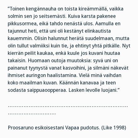
”Toinen kengännauha on toista kireämmällä, vaikka
solmin sen jo seitsemästi. Kuiva karsta pakenee
pikkusormea, eikä tahdo nenästä ulos. Aamulla en
tajunnut heti, että uni oli kestänyt elinkautista
kauemmin. Olisin halunnut herätä suudelmaan, mutta
olin tullut valmiiksi kuin tie, ja ehtinyt yhtä pitkälle. Nyt
kierrän peilit kaukaa, enkä kuule jos kuvani huutaa
takaisin. Huomaan outoja muutoksia: syvä uni on
painanut tyynystä vanat kasvoihini, ja silmäni näkevät
ihmiset auringon haalistamina. Vielä minä vaihdan
koko maailman kuvan. Käännän kanavaa ja teen
sodasta saippuaoopperaa. Lasken levolle luojani.”
……………………………………………………………
……………………….
Proosaruno esikoisestani Vapaa pudotus. (Like 1998)