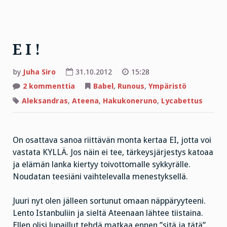
E I !
by
Juha Siro
31.10.2012
15:28
artikkeliin
2 kommenttia
Babel
,
Runous
,
Ympäristö
E
I
Aleksandras
,
Ateena
,
Hakukoneruno
,
Lycabettus
!
On osattava sanoa riittävän monta kertaa EI, jotta voi
vastata KYLLÄ. Jos näin ei tee, tärkeysjärjestys katoaa
ja elämän lanka kiertyy toivottomalle sykkyrälle.
Noudatan teesiäni vaihtelevalla menestyksellä.
Juuri nyt olen jälleen sortunut omaan näppäryyteeni.
Lento Istanbuliin ja sieltä Ateenaan lähtee tiistaina.
Ellen olisi lupaillut tehdä matkaa ennen ”sitä ja tätä”,