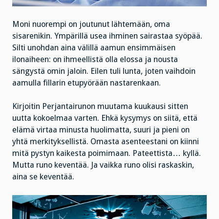
Moni nuorempi on joutunut lähtemään, oma
sisarenikin. Ympärillä usea ihminen sairastaa syöpää.
Silti unohdan aina välillä aamun ensimmäisen
ilonaiheen: on ihmeellistä olla elossa ja nousta
sängystä omin jaloin. Eilen tuli lunta, joten vaihdoin
aamulla fillarin etupyörään nastarenkaan.
Kirjoitin Perjantairunon muutama kuukausi sitten
uutta kokoelmaa varten. Ehkä kysymys on siitä, että
elämä virtaa minusta huolimatta, suuri ja pieni on
yhtä merkityksellistä. Omasta asenteestani on kiinni
mitä pystyn kaikesta poimimaan. Pateettista… kyllä.
Mutta runo keventää. Ja vaikka runo olisi raskaskin,
aina se keventää.