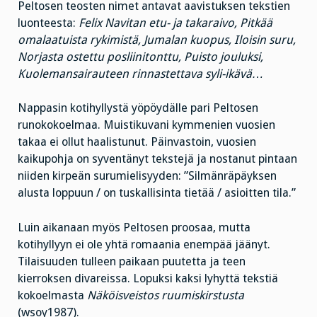
Peltosen teosten nimet antavat aavistuksen tekstien
luonteesta:
Felix Navitan etu- ja takaraivo, Pitkää
omalaatuista rykimistä, Jumalan kuopus, Iloisin suru,
Norjasta ostettu posliinitonttu, Puisto jouluksi,
Kuolemansairauteen rinnastettava syli-ikävä…
Nappasin kotihyllystä yöpöydälle pari Peltosen
runokokoelmaa. Muistikuvani kymmenien vuosien
takaa ei ollut haalistunut. Päinvastoin, vuosien
kaikupohja on syventänyt tekstejä ja nostanut pintaan
niiden kirpeän surumielisyyden: ”Silmänräpäyksen
alusta loppuun / on tuskallisinta tietää / asioitten tila.”
Luin aikanaan myös Peltosen proosaa, mutta
kotihyllyyn ei ole yhtä romaania enempää jäänyt.
Tilaisuuden tulleen paikaan puutetta ja teen
kierroksen divareissa. Lopuksi kaksi lyhyttä tekstiä
kokoelmasta
Näköisveistos ruumiskirstusta
(wsoy1987).