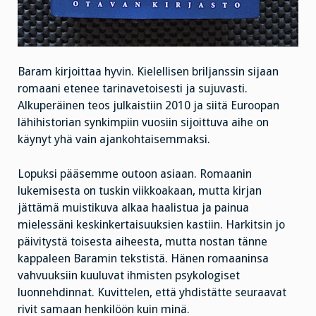
Baram kirjoittaa hyvin. Kielellisen briljanssin sijaan
romaani etenee tarinavetoisesti ja sujuvasti.
Alkuperäinen teos julkaistiin 2010 ja siitä Euroopan
lähihistorian synkimpiin vuosiin sijoittuva aihe on
käynyt yhä vain ajankohtaisemmaksi.
Lopuksi pääsemme outoon asiaan. Romaanin
lukemisesta on tuskin viikkoakaan, mutta kirjan
jättämä muistikuva alkaa haalistua ja painua
mielessäni keskinkertaisuuksien kastiin. Harkitsin jo
päivitystä toisesta aiheesta, mutta nostan tänne
kappaleen Baramin tekstistä. Hänen romaaninsa
vahvuuksiin kuuluvat ihmisten psykologiset
luonnehdinnat. Kuvittelen, että yhdistätte seuraavat
rivit samaan henkilöön kuin minä.