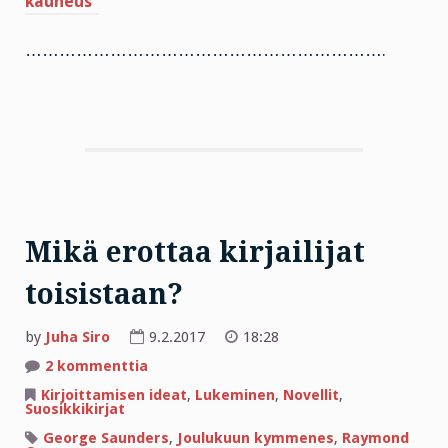
kauneus”
……………………………………………………….
Mikä erottaa kirjailijat
toisistaan?
by
Juha Siro
9.2.2017
18:28
artikkeliin
2 kommenttia
Mikä
erottaa
Kirjoittamisen ideat
,
Lukeminen
,
Novellit
,
kirjailijat
Suosikkikirjat
toisistaan?
George Saunders
,
Joulukuun kymmenes
,
Raymond