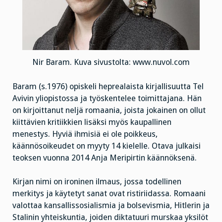
Nir Baram. Kuva sivustolta: www.nuvol.com
Baram (s.1976) opiskeli heprealaista kirjallisuutta Tel
Avivin yliopistossa ja työskentelee toimittajana. Hän
on kirjoittanut neljä romaania, joista jokainen on ollut
kiittävien kritiikkien lisäksi myös kaupallinen
menestys. Hyviä ihmisiä ei ole poikkeus,
käännösoikeudet on myyty 14 kielelle. Otava julkaisi
teoksen vuonna 2014 Anja Meripirtin käännöksenä.
Kirjan nimi on ironinen ilmaus, jossa todellinen
merkitys ja käytetyt sanat ovat ristiriidassa. Romaani
valottaa kansallissosialismia ja bolsevismia, Hitlerin ja
Stalinin yhteiskuntia, joiden diktatuuri murskaa yksilöt