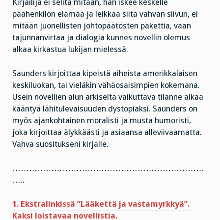
Kirjailija ei selitä mitään, hän iskee keskelle
päähenkilön elämää ja leikkaa siitä vahvan siivun, ei
mitään juonellisten johtopäätösten pakettia, vaan
tajunnanvirtaa ja dialogia kunnes novellin olemus
alkaa kirkastua lukijan mielessä.
Saunders kirjoittaa kipeistä aiheista amerikkalaisen
keskiluokan, tai vieläkin vähäosaisimpien kokemana.
Usein novellien alun arkiselta vaikuttava tilanne alkaa
kääntyä lähitulevaisuuden dystopiaksi. Saunders on
myös ajankohtainen moralisti ja musta humoristi,
joka kirjoittaa älykkäästi ja asiaansa alleviivaamatta.
Vahva suositukseni kirjalle.
……………………………………………………………
…..
1. Ekstralinkissä ”Lääkettä ja vastamyrkkyä”.
Kaksi loistavaa novellistia.