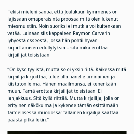
Tekisi mieleni sanoa, että Joulukuun kymmenes on
lajissaan omaperäisintä proosaa mitä olen lukenut
miesmuistiin. Noin suoriksi ei mutkia voi kuitenkaan
vetää. Lainaan siis kappaleen Raymon Carverin
lyhyestä esseestä, jossa hän pohtii hyvän
kirjoittamisen edellytyksiä – sitä mikä erottaa
kirjailijat toisistaan.
”On kyse tyylistä, mutta se ei yksin riitä. Kaikessa mitä
kirjailija kirjoittaa, tulee olla hänelle ominainen ja
kiistaton leima. Hänen maailmansa, ei kenenkään
muun. Tämä erottaa kirjailijat toisistaan. Ei
lahjakkuus. Sitä kyllä riittää. Mutta kirjailija, jolla on
erityinen näkökulma ja kykenee tämän esittämään
taiteellisessa muodossa; tällainen kirjailija saattaa
päästä pitkällekin.”