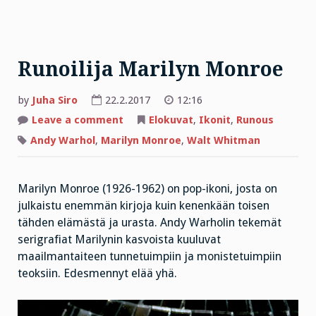
Runoilija Marilyn Monroe
by
Juha Siro
22.2.2017
12:16
on
Leave a comment
Elokuvat
,
Ikonit
,
Runous
Runoilija
Marilyn
Andy Warhol
,
Marilyn Monroe
,
Walt Whitman
Monroe
Marilyn Monroe (1926-1962) on pop-ikoni, josta on
julkaistu enemmän kirjoja kuin kenenkään toisen
tähden elämästä ja urasta. Andy Warholin tekemät
serigrafiat Marilynin kasvoista kuuluvat
maailmantaiteen tunnetuimpiin ja monistetuimpiin
teoksiin. Edesmennyt elää yhä.