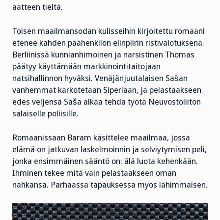
aatteen tieltä.
Toisen maailmansodan kulisseihin kirjoitettu romaani
etenee kahden päähenkilön elinpiirin ristivalotuksena.
Berliinissä kunnianhimoinen ja narsistinen Thomas
päätyy käyttämään markkinointitaitojaan
natsihallinnon hyväksi. Venäjänjuutalaisen Sašan
vanhemmat karkotetaan Siperiaan, ja pelastaakseen
edes veljensä Saša alkaa tehdä työtä Neuvostoliiton
salaiselle poliisille.
Romaanissaan Baram käsittelee maailmaa, jossa
elämä on jatkuvan laskelmoinnin ja selviytymisen peli,
jonka ensimmäinen sääntö on: älä luota kehenkään.
Ihminen tekee mitä vain pelastaakseen oman
nahkansa. Parhaassa tapauksessa myös lähimmäisen.