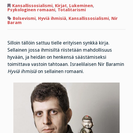
Käyttäydytte
aivan
Kansallissosialismi
,
Kirjat
,
Lukeminen
,
kuin
Psykologinen romaani
,
Totalitarismi
maailmassa
ei
Bolsevismi
,
Hyviä ihmisiä
,
Kansallissosialismi
,
Nir
olisi
Baram
omaatuntoa
Silloin tällöin sattuu tielle erityisen synkkä kirja.
Sellainen jossa ihmisiltä riistetään mahdollisuus
hyvään, ja heidän on henkensä säästämiseksi
toimittava vastoin tahtoaan. Israelilaisen Nir Baramin
Hyviä ihmisiä
on sellainen romaani.