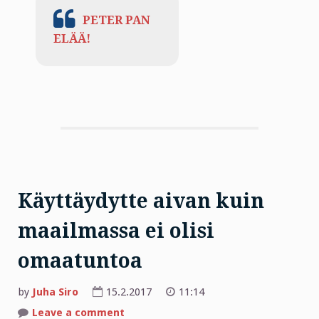
PETER PAN
ELÄÄ!
Käyttäydytte aivan kuin
maailmassa ei olisi
omaatuntoa
by
Juha Siro
15.2.2017
11:14
on
Leave a comment