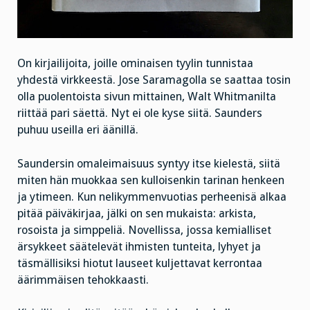
On kirjailijoita, joille ominaisen tyylin tunnistaa
yhdestä virkkeestä. Jose Saramagolla se saattaa tosin
olla puolentoista sivun mittainen, Walt Whitmanilta
riittää pari säettä. Nyt ei ole kyse siitä. Saunders
puhuu useilla eri äänillä.
Saundersin omaleimaisuus syntyy itse kielestä, siitä
miten hän muokkaa sen kulloisenkin tarinan henkeen
ja ytimeen. Kun nelikymmenvuotias perheenisä alkaa
pitää päiväkirjaa, jälki on sen mukaista: arkista,
rosoista ja simppeliä. Novellissa, jossa kemialliset
ärsykkeet säätelevät ihmisten tunteita, lyhyet ja
täsmällisiksi hiotut lauseet kuljettavat kerrontaa
äärimmäisen tehokkaasti.