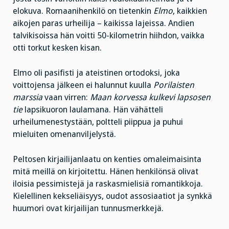
elokuva. Romaanihenkilö on tietenkin
Elmo
, kaikkien
aikojen paras urheilija – kaikissa lajeissa. Andien
talvikisoissa hän voitti 50-kilometrin hiihdon, vaikka
otti torkut kesken kisan.
Elmo oli pasifisti ja ateistinen ortodoksi, joka
voittojensa jälkeen ei halunnut kuulla
Porilaisten
marssia
vaan virren:
Maan korvessa kulkevi lapsosen
tie
lapsikuoron laulamana. Hän vähätteli
urheilumenestystään, poltteli piippua ja puhui
mieluiten omenanviljelystä.
Peltosen kirjailijanlaatu on kenties omaleimaisinta
mitä meillä on kirjoitettu. Hänen henkilönsä olivat
iloisia pessimistejä ja raskasmielisiä romantikkoja.
Kielellinen kekseliäisyys, oudot assosiaatiot ja synkkä
huumori ovat kirjailijan tunnusmerkkejä.