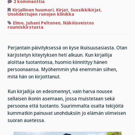
artikkeliin
2 kommenttia
Kuolemansairauteen
rinnastettava
Kirjallinen huumori
,
Kirjat
,
Suosikkikirjat
,
syli-
Unohdettujen runojen klinikka
ikävä
Elmo
,
Juhani Peltonen
,
Näköisveistos
ruumiskirstusta
Perjantain päivityksessä on kyse ikuisuusasiasta. Otan
kärjistetyn kiteytyksen heti alkuun. Kun kirjailija
aloittaa tuotantonsa, huomio kiinnittyy hänen
persoonaansa. Myöhemmin yhä enemmän siihen,
mitä hän on kirjoittanut.
Kun kirjailija on edesmennyt, vain harva nousee
sellaisen ikonin asemaan, jossa muistetaan sekä
persoona että tuotanto. Suurimmalta osalta tekijöitä
kummatkin painuvat unohduksiin jo elämän viimeisen
suoran auetessa.