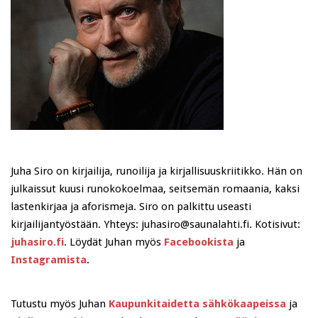
Juha Siro on kirjailija, runoilija ja kirjallisuuskriitikko. Hän on
julkaissut kuusi runokokoelmaa, seitsemän romaania, kaksi
lastenkirjaa ja aforismeja. Siro on palkittu useasti
kirjailijantyöstään. Yhteys: juhasiro@saunalahti.fi. Kotisivut:
juhasiro.fi
. Löydät Juhan myös
Facebookista
ja
Instagramista
.
Tutustu myös Juhan
Kaupunkitaidetta sähkökaapeissa
ja