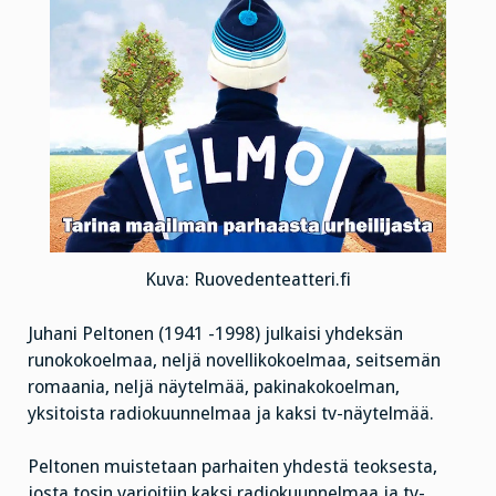
Kuva: Ruovedenteatteri.fi
Juhani Peltonen (1941 -1998) julkaisi yhdeksän
runokokoelmaa, neljä novellikokoelmaa, seitsemän
romaania, neljä näytelmää, pakinakokoelman,
yksitoista radiokuunnelmaa ja kaksi tv-näytelmää.
Peltonen muistetaan parhaiten yhdestä teoksesta,
josta tosin varioitiin kaksi radiokuunnelmaa ja tv-