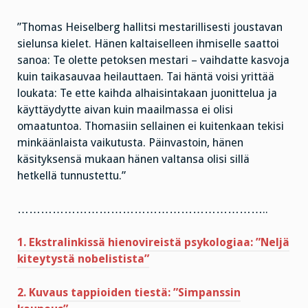
”Thomas Heiselberg hallitsi mestarillisesti joustavan
sielunsa kielet. Hänen kaltaiselleen ihmiselle saattoi
sanoa: Te olette petoksen mestari – vaihdatte kasvoja
kuin taikasauvaa heilauttaen. Tai häntä voisi yrittää
loukata: Te ette kaihda alhaisintakaan juonittelua ja
käyttäydytte aivan kuin maailmassa ei olisi
omaatuntoa. Thomasiin sellainen ei kuitenkaan tekisi
minkäänlaista vaikutusta. Päinvastoin, hänen
käsityksensä mukaan hänen valtansa olisi sillä
hetkellä tunnustettu.”
………………………………………………………..
1. Ekstralinkissä hienovireistä psykologiaa: ”Neljä
kiteytystä nobelistista”
2. Kuvaus tappioiden tiestä: ”Simpanssin