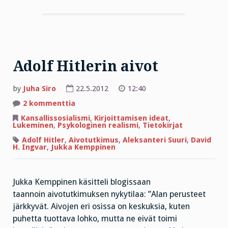
Adolf Hitlerin aivot
by
Juha Siro
22.5.2012
12:40
artikkeliin
2 kommenttia
Adolf
Hitlerin
Kansallissosialismi
,
Kirjoittamisen ideat
,
aivot
Lukeminen
,
Psykologinen realismi
,
Tietokirjat
Adolf Hitler
,
Aivotutkimus
,
Aleksanteri Suuri
,
David
H. Ingvar
,
Jukka Kemppinen
Jukka Kemppinen käsitteli blogissaan
taannoin aivotutkimuksen nykytilaa: ”Alan perusteet
järkkyvät. Aivojen eri osissa on keskuksia, kuten
puhetta tuottava lohko, mutta ne eivät toimi