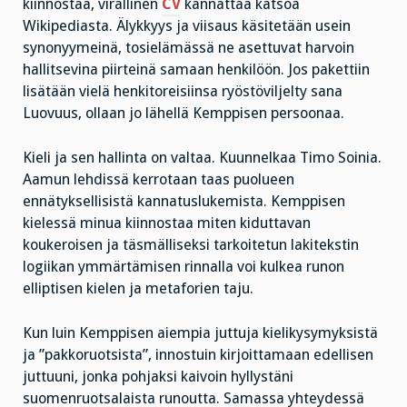
kiinnostaa, virallinen
CV
kannattaa katsoa
Wikipediasta. Älykkyys ja viisaus käsitetään usein
synonyymeinä, tosielämässä ne asettuvat harvoin
hallitsevina piirteinä samaan henkilöön. Jos pakettiin
lisätään vielä henkitoreisiinsa ryöstöviljelty sana
Luovuus, ollaan jo lähellä Kemppisen persoonaa.
Kieli ja sen hallinta on valtaa. Kuunnelkaa Timo Soinia.
Aamun lehdissä kerrotaan taas puolueen
ennätyksellisistä kannatuslukemista. Kemppisen
kielessä minua kiinnostaa miten kiduttavan
koukeroisen ja täsmälliseksi tarkoitetun lakitekstin
logiikan ymmärtämisen rinnalla voi kulkea runon
elliptisen kielen ja metaforien taju.
Kun luin Kemppisen aiempia juttuja kielikysymyksistä
ja ”pakkoruotsista”, innostuin kirjoittamaan edellisen
juttuuni, jonka pohjaksi kaivoin hyllystäni
suomenruotsalaista runoutta. Samassa yhteydessä