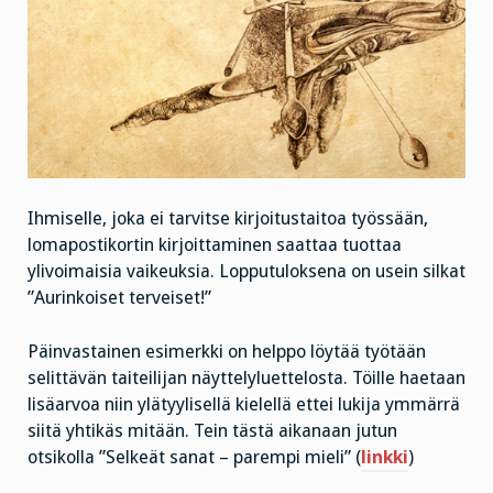
Ihmiselle, joka ei tarvitse kirjoitustaitoa työssään,
lomapostikortin kirjoittaminen saattaa tuottaa
ylivoimaisia vaikeuksia. Lopputuloksena on usein silkat
”Aurinkoiset terveiset!”
Päinvastainen esimerkki on helppo löytää työtään
selittävän taiteilijan näyttelyluettelosta. Töille haetaan
lisäarvoa niin ylätyylisellä kielellä ettei lukija ymmärrä
siitä yhtikäs mitään. Tein tästä aikanaan jutun
otsikolla ”Selkeät sanat – parempi mieli” (
linkki
)