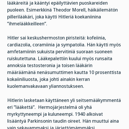
lääkäreitä ja kääntyi epäilyttävien puoskareiden
puoleen. Esimerkkinä Theodor Morell, häikäilemätön
pillerilääkäri, joka käytti Hitleriä koekaniinina
”ihmelääkkeilleen”.
Hitler sai keskushermoston piristeitä: kofeiinia,
cardiazolia, coramiinia ja sympatolia. Hän käytti myös
amfetamiinin sukuista pervitiniä suoraan suoneen
ruiskutettuna. Lääkepalettiin kuului myös runsaita
annoksia testosteronia ja toisen lääkärin
määräämänä nenäsumuttimen kautta 10 prosenttista
kokaiiniliuosta, joka johti ainakin kerran
kuolemanvakavaan yliannostukseen.
Hitlerin lasketaan käyttäneen yli seitsemääkymmentä
eri ”lääkettä”. Hermojärjestelmä oli yhä
myrkyttyneempi ja kuluneempi. 1940 alkoivat
lisääntyä Parkinsonin taudin oireet. Hän muuttui aina
vain sekavammaksi ja järjettömämmäksi.