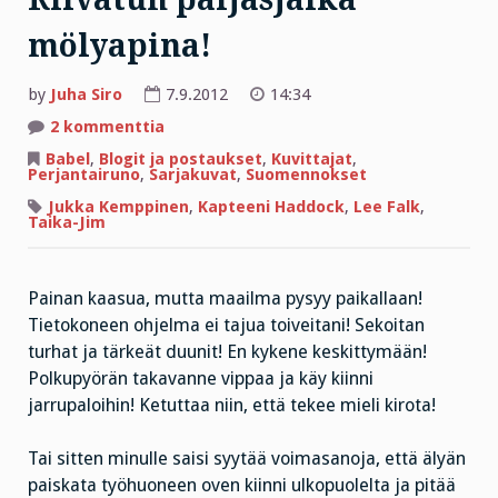
mölyapina!
by
Juha Siro
7.9.2012
14:34
artikkeliin
2 kommenttia
Riivatun
paljasjalka
Babel
,
Blogit ja postaukset
,
Kuvittajat
,
mölyapina!
Perjantairuno
,
Sarjakuvat
,
Suomennokset
Jukka Kemppinen
,
Kapteeni Haddock
,
Lee Falk
,
Taika-Jim
Painan kaasua, mutta maailma pysyy paikallaan!
Tietokoneen ohjelma ei tajua toiveitani! Sekoitan
turhat ja tärkeät duunit! En kykene keskittymään!
Polkupyörän takavanne vippaa ja käy kiinni
jarrupaloihin! Ketuttaa niin, että tekee mieli kirota!
Tai sitten minulle saisi syytää voimasanoja, että älyän
paiskata työhuoneen oven kiinni ulkopuolelta ja pitää