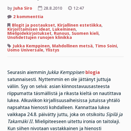
by
Juha Siro
28.8.2010
12:47
artikkeliin
2 kommenttia
Jukka
da
Blogit ja postaukset
,
Kirjallinen estetiikka
,
Kemppinen,
Kirjoittamisen ideat
,
Lukeminen
,
runoilija
Mielipidekirjoitukset
,
Runous
,
Suomen kieli
,
Unohdettujen runojen klinikka
Jukka Kemppinen
,
Mahdollinen metsä
,
Timo Soini
,
Uomo Universale
,
Ylistys
Seurasin aiemmin
Jukka Kemppisen
blogia
satunnaisesti. Nyttemmin en ole jättänyt juttuja
väliin. Syy on selvä: asian kiinnostavuusasteesta
riippumatta täsmällistä ja rikasta kieltä on nautittava
lukea. Alkuviikon kirjallisuusaiheisissa jutuissa yhtälö
napsahtaa hienosti kohdalleen. Kannattaa lukea
vaikkapa 24.8. päivätty juttu, joka on otsikoitu
Sipilä ja
Takamäki II.
Mielipiteeseen uitettu ironia on taitolaji.
Kun siihen nivotaan vastakkainen ja hienosti