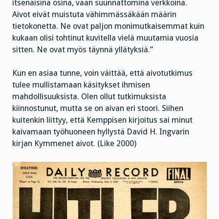
itsenäisinä osina, vaan suunnattomina verkkoina.
Aivot eivät muistuta vähimmässäkään määrin
tietokonetta. Ne ovat paljon monimutkaisemmat kuin
kukaan olisi tohtinut kuvitella vielä muutamia vuosia
sitten. Ne ovat myös täynnä yllätyksiä.”
Kun en asiaa tunne, voin väittää, että aivotutkimus
tulee mullistamaan käsitykset ihmisen
mahdollisuuksista. Olen ollut tutkimuksista
kiinnostunut, mutta se on aivan eri stoori. Siihen
kuitenkin liittyy, että Kemppisen kirjoitus sai minut
kaivamaan työhuoneen hyllystä David H. Ingvarin
kirjan Kymmenet aivot. (Like 2000)