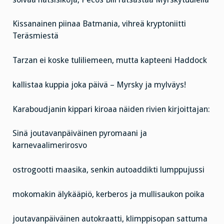
Kissanainen piinaa Batmania, vihreä kryptoniitti
Teräsmiestä
Tarzan ei koske tuliliemeen, mutta kapteeni Haddock
kallistaa kuppia joka päivä – Myrsky ja mylväys!
Karaboudjanin kippari kiroaa näiden rivien kirjoittajan:
Sinä joutavanpäiväinen pyromaani ja
karnevaalimerirosvo
ostrogootti maasika, senkin autoaddikti lumppujussi
mokomakin älykääpiö, kerberos ja mullisaukon poika
joutavanpäiväinen autokraatti, klimppisopan sattuma