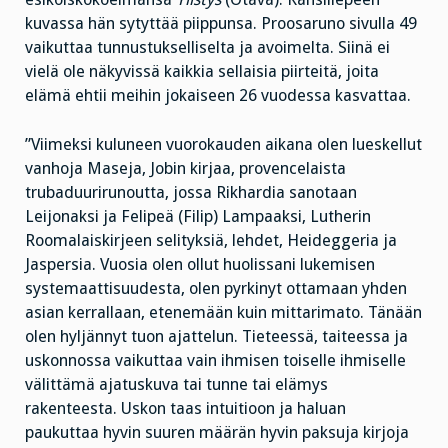
kuvassa hän sytyttää piippunsa. Proosaruno sivulla 49
vaikuttaa tunnustukselliselta ja avoimelta. Siinä ei
vielä ole näkyvissä kaikkia sellaisia piirteitä, joita
elämä ehtii meihin jokaiseen 26 vuodessa kasvattaa.
”Viimeksi kuluneen vuorokauden aikana olen lueskellut
vanhoja Maseja, Jobin kirjaa, provencelaista
trubaduurirunoutta, jossa Rikhardia sanotaan
Leijonaksi ja Felipeä (Filip) Lampaaksi, Lutherin
Roomalaiskirjeen selityksiä, lehdet, Heideggeria ja
Jaspersia. Vuosia olen ollut huolissani lukemisen
systemaattisuudesta, olen pyrkinyt ottamaan yhden
asian kerrallaan, etenemään kuin mittarimato. Tänään
olen hyljännyt tuon ajattelun. Tieteessä, taiteessa ja
uskonnossa vaikuttaa vain ihmisen toiselle ihmiselle
välittämä ajatuskuva tai tunne tai elämys
rakenteesta. Uskon taas intuitioon ja haluan
paukuttaa hyvin suuren määrän hyvin paksuja kirjoja