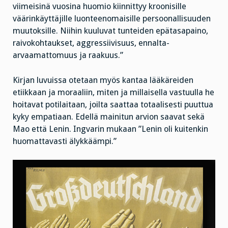
viimeisinä vuosina huomio kiinnittyy kroonisille
väärinkäyttäjille luonteenomaisille persoonallisuuden
muutoksille. Niihin kuuluvat tunteiden epätasapaino,
raivokohtaukset, aggressiivisuus, ennalta-
arvaamattomuus ja raakuus.”
Kirjan luvuissa otetaan myös kantaa lääkäreiden
etiikkaan ja moraaliin, miten ja millaisella vastuulla he
hoitavat potilaitaan, joilta saattaa totaalisesti puuttua
kyky empatiaan. Edellä mainitun arvion saavat sekä
Mao että Lenin. Ingvarin mukaan ”Lenin oli kuitenkin
huomattavasti älykkäämpi.”