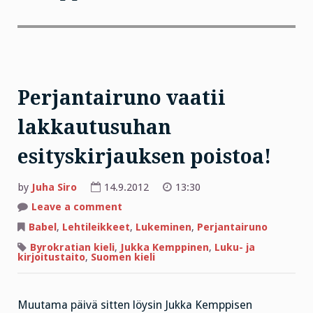
Perjantairuno vaatii
lakkautusuhan
esityskirjauksen poistoa!
by
Juha Siro
14.9.2012
13:30
on
Leave a comment
Perjantairuno
vaatii
Babel
,
Lehtileikkeet
,
Lukeminen
,
Perjantairuno
lakkautusuhan
esityskirjauksen
Byrokratian kieli
,
Jukka Kemppinen
,
Luku- ja
poistoa!
kirjoitustaito
,
Suomen kieli
Muutama päivä sitten löysin Jukka Kemppisen