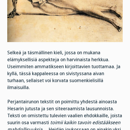
Selkeä ja täsmällinen kieli, jossa on mukana
elämyksellisiä aspekteja on harvinaista herkkua.
Useimmiten ammatikseen kirjoittavien tuottamaa. Ja
kyllä, tässä kappaleessa on sivistyssana aivan
turhaan, sellaiset voi korvata suomenkielisillä
ilmaisuilla.
Perjantairunon tekstit on poimittu yhdestä ainoasta
Hesarin jutusta ja sen siteeraamista lausunnoista.
Teksti on omistettu tulevien vaalien ehdokkaille, joista
suurin osa varmasti
toimii kaikin tavoin edistääkseen
mahdollisuuksia
… Heidän joukossaan on ainakin yksi