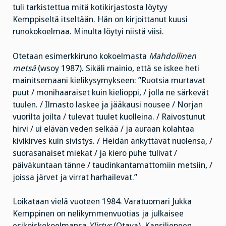
tuli tarkistettua mitä kotikirjastosta löytyy
Kemppiseltä itseltään. Hän on kirjoittanut kuusi
runokokoelmaa. Minulta löytyi niistä viisi.
Otetaan esimerkkiruno kokoelmasta
Mahdollinen
metsä
(wsoy 1987). Sikäli mainio, että se iskee heti
mainitsemaani kielikysymykseen: ”Ruotsia murtavat
puut / monihaaraiset kuin kielioppi, / jolla ne särkevät
tuulen. / Ilmasto laskee ja jääkausi nousee / Norjan
vuorilta joilta / tulevat tuulet kuolleina. / Raivostunut
hirvi / ui elävän veden selkää / ja auraan kolahtaa
kivikirves kuin sivistys. / Heidän änkyttävät nuolensa, /
suorasanaiset miekat / ja kiero puhe tulivat /
päiväkuntaan tänne / taudinkantamattomiin metsiin, /
joissa järvet ja virrat harhailevat.”
Loikataan vielä vuoteen 1984. Varatuomari Jukka
Kemppinen on nelikymmenvuotias ja julkaisee
esikoiskokoelmansa
Ylistys
(Otava). Kansiliepeen