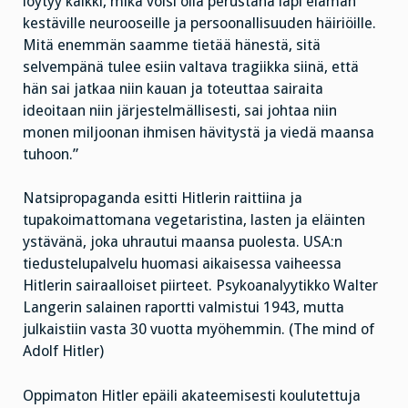
löytyy kaikki, mikä voisi olla perustana läpi elämän
kestäville neurooseille ja persoonallisuuden häiriöille.
Mitä enemmän saamme tietää hänestä, sitä
selvempänä tulee esiin valtava tragiikka siinä, että
hän sai jatkaa niin kauan ja toteuttaa sairaita
ideoitaan niin järjestelmällisesti, sai johtaa niin
monen miljoonan ihmisen hävitystä ja viedä maansa
tuhoon.”
Natsipropaganda esitti Hitlerin raittiina ja
tupakoimattomana vegetaristina, lasten ja eläinten
ystävänä, joka uhrautui maansa puolesta. USA:n
tiedustelupalvelu huomasi aikaisessa vaiheessa
Hitlerin sairaalloiset piirteet. Psykoanalyytikko Walter
Langerin salainen raportti valmistui 1943, mutta
julkaistiin vasta 30 vuotta myöhemmin. (The mind of
Adolf Hitler)
Oppimaton Hitler epäili akateemisesti koulutettuja