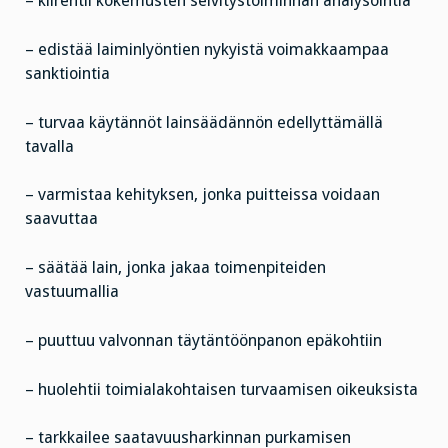
– kiirehtii kokemusten selvitystoiminnan analysointia
– edistää laiminlyöntien nykyistä voimakkaampaa
sanktiointia
– turvaa käytännöt lainsäädännön edellyttämällä
tavalla
– varmistaa kehityksen, jonka puitteissa voidaan
saavuttaa
– säätää lain, jonka jakaa toimenpiteiden
vastuumallia
– puuttuu valvonnan täytäntöönpanon epäkohtiin
– huolehtii toimialakohtaisen turvaamisen oikeuksista
– tarkkailee saatavuusharkinnan purkamisen