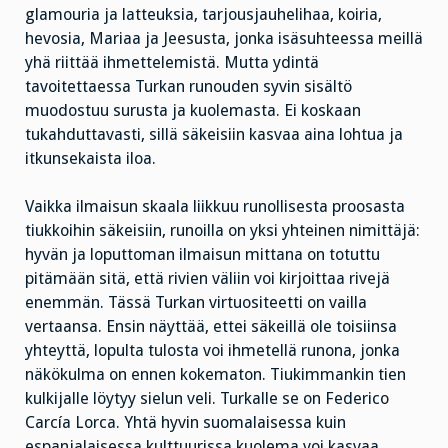
glamouria ja latteuksia, tarjousjauhelihaa, koiria,
hevosia, Mariaa ja Jeesusta, jonka isäsuhteessa meillä
yhä riittää ihmettelemistä. Mutta ydintä
tavoitettaessa Turkan runouden syvin sisältö
muodostuu surusta ja kuolemasta. Ei koskaan
tukahduttavasti, sillä säkeisiin kasvaa aina lohtua ja
itkunsekaista iloa.
Vaikka ilmaisun skaala liikkuu runollisesta proosasta
tiukkoihin säkeisiin, runoilla on yksi yhteinen nimittäjä:
hyvän ja loputtoman ilmaisun mittana on totuttu
pitämään sitä, että rivien väliin voi kirjoittaa rivejä
enemmän. Tässä Turkan virtuositeetti on vailla
vertaansa. Ensin näyttää, ettei säkeillä ole toisiinsa
yhteyttä, lopulta tulosta voi ihmetellä runona, jonka
näkökulma on ennen kokematon. Tiukimmankin tien
kulkijalle löytyy sielun veli. Turkalle se on Federico
Carcía Lorca. Yhtä hyvin suomalaisessa kuin
espanjalaisessa kulttuurissa kuolema voi kasvaa