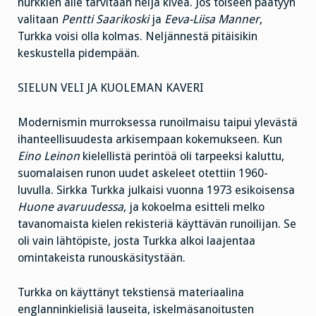
nurkkien alle tarvitaan neljä kiveä. Jos toiseen päätyyn
valitaan
Pentti Saarikoski
ja
Eeva-Liisa Manner
,
Turkka voisi olla kolmas. Neljännestä pitäisikin
keskustella pidempään.
SIELUN VELI JA KUOLEMAN KAVERI
Modernismin murroksessa runoilmaisu taipui ylevästä
ihanteellisuudesta arkisempaan kokemukseen. Kun
Eino Leinon
kielellistä perintöä oli tarpeeksi kaluttu,
suomalaisen runon uudet askeleet otettiin 1960-
luvulla. Sirkka Turkka julkaisi vuonna 1973 esikoisensa
Huone avaruudessa
, ja kokoelma esitteli melko
tavanomaista kielen rekisteriä käyttävän runoilijan. Se
oli vain lähtöpiste, josta Turkka alkoi laajentaa
omintakeista runouskäsitystään.
Turkka on käyttänyt tekstiensä materiaalina
englanninkielisiä lauseita, iskelmäsanoitusten