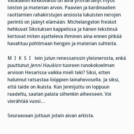
Vatikaanin kirkkovaltio on aina ymmärtänyt myös
loiston ja materian arvon. Paavien ja kardinaalien
raottamien rahakirstujen ansiosta lukuisten nerojen
perintö on jäänyt elämään. Michelangelon freskot
hehkuvat Sikstuksen kappelissa ja hänen tekstinsä
kertovat miten ajatteleva ihminen aina ennen pitkää
havahtuu pohtimaan hengen ja materian suhteita.
M I K S I tein jutun renessanssin yleisnerosta, enkä
puuttunut
Jenni Haukion
tuoreen runokokoelman
arvioon Hesarissa vaikka mieli teki? Siksi, etten
halunnut ratsastaa lööppien lainahevosella. Ja siksi,
että taide on ikuista. Kun Jennijuttu on loppuun
raadeltu, saatan palata siihenkin aiheeseen. Voi
vierähtää vuosi…
Seuraavaan juttuun jotain aivan arkista.