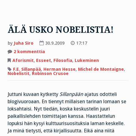
ÄLÄ USKO NOBELISTIA!
by
Juha Siro
30.9.2009
17:17
artikkeliin
2 kommenttia
ÄLÄ
USKO
Aforismit
,
Esseet
,
Filosofia
,
Lukeminen
NOBELISTIA!
F.E. Sillanpää
,
Herman Hesse
,
Michel de Montaigne
,
Nobelistit
,
Robinson Crusoe
Juttuni kuvaan kytketty
Sillanpään
ajatus odotteli
blogivuoroaan. En tiennyt millaisen tarinan lomaan se
loksahtaisi. Nyt tiedän, koska keskustelin juuri
paikallislehden toimittajan kanssa. Haastattelun
lopuksi hän kysyi kulttuurisuosituksia laman keskelle.
Ja minä tietysti, että kirjallisuutta. Eikä aina niitä