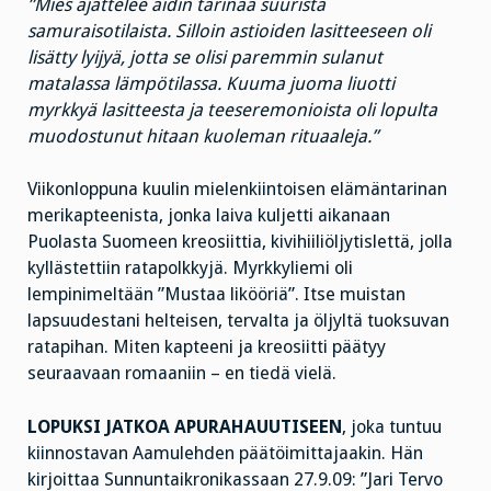
”Mies ajattelee äidin tarinaa suurista
samuraisotilaista. Silloin astioiden lasitteeseen oli
lisätty lyijyä, jotta se olisi paremmin sulanut
matalassa lämpötilassa. Kuuma juoma liuotti
myrkkyä lasitteesta ja teeseremonioista oli lopulta
muodostunut hitaan kuoleman rituaaleja.”
Viikonloppuna kuulin mielenkiintoisen elämäntarinan
merikapteenista, jonka laiva kuljetti aikanaan
Puolasta Suomeen kreosiittia, kivihiiliöljytislettä, jolla
kyllästettiin ratapolkkyjä. Myrkkyliemi oli
lempinimeltään ”Mustaa likööriä”. Itse muistan
lapsuudestani helteisen, tervalta ja öljyltä tuoksuvan
ratapihan. Miten kapteeni ja kreosiitti päätyy
seuraavaan romaaniin – en tiedä vielä.
LOPUKSI JATKOA APURAHAUUTISEEN
, joka tuntuu
kiinnostavan Aamulehden päätöimittajaakin. Hän
kirjoittaa Sunnuntaikronikassaan 27.9.09: ”Jari Tervo