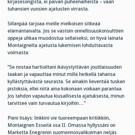
kirjasesongista, ei päivän puheenaiheista – vaan
tuhansien vuosien ajatusten virrasta.
Sillanpää tarjoaa meille melkoisen sitkeää
elämäntaivalta. Jos se vastoin onnellisuuskonsulttien
oppeja uhkaa muodostua sellaiseksi, on hyvä lainata
Montaignelta ajatusta lukemisen lohduttavasta
voimasta:
”Se nostaa hartioiltani ikävystyttävän joutilaisuuden
taakan ja vapauttaa minut millä hetkellä tahansa
kyllästyttävästä seurasta. Se ainakin lieventää tuskan
pistoksia, ellei niitä aina kokonaan voikaan parantaa.
Jos tahdon vapautua kiusallisesta ajatuksesta, minun
tarvitsee vain turvautua kirjoihin…”
Pieni lisäys: linkkini vie tuoreempaan kritiikkiin,
Montaignen Esseitä osa II. Omassa hyllyssäni on
Marketta Enegrenin suomennosvalikoiman neljäs