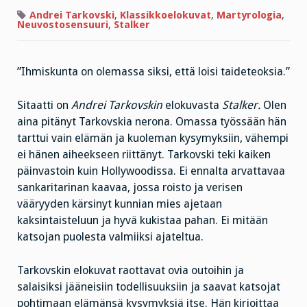
Andrei Tarkovski
,
Klassikkoelokuvat
,
Martyrologia
,
Neuvostosensuuri
,
Stalker
”Ihmiskunta on olemassa siksi, että loisi taideteoksia.”
Sitaatti on
Andrei Tarkovskin
elokuvasta
Stalker.
Olen
aina pitänyt Tarkovskia nerona. Omassa työssään hän
tarttui vain elämän ja kuoleman kysymyksiin, vähempi
ei hänen aiheekseen riittänyt. Tarkovski teki kaiken
päinvastoin kuin Hollywoodissa. Ei ennalta arvattavaa
sankaritarinan kaavaa, jossa roisto ja verisen
vääryyden kärsinyt kunnian mies ajetaan
kaksintaisteluun ja hyvä kukistaa pahan. Ei mitään
katsojan puolesta valmiiksi ajateltua.
Tarkovskin elokuvat raottavat ovia outoihin ja
salaisiksi jääneisiin todellisuuksiin ja saavat katsojat
pohtimaan elämänsä kysymyksiä itse. Hän kirjoittaa