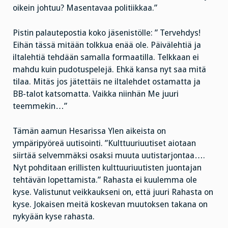
oikein johtuu? Masentavaa politiikkaa.”
Pistin palautepostia koko jäsenistölle: ” Tervehdys!
Eihän tässä mitään tolkkua enää ole. Päivälehtiä ja
iltalehtiä tehdään samalla formaatilla. Telkkaan ei
mahdu kuin pudotuspelejä. Ehkä kansa nyt saa mitä
tilaa. Mitäs jos jätettäis ne iltalehdet ostamatta ja
BB-talot katsomatta. Vaikka niinhän Me juuri
teemmekin…”
Tämän aamun Hesarissa Ylen aikeista on
ympäripyöreä uutisointi. ”Kulttuuriuutiset aiotaan
siirtää selvemmäksi osaksi muuta uutistarjontaa….
Nyt pohditaan erillisten kulttuuriuutisten juontajan
tehtävän lopettamista.” Rahasta ei kuulemma ole
kyse. Valistunut veikkaukseni on, että juuri Rahasta on
kyse. Jokaisen meitä koskevan muutoksen takana on
nykyään kyse rahasta.