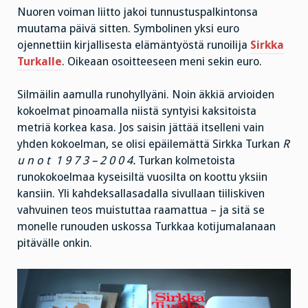
Nuoren voiman liitto jakoi tunnustuspalkintonsa
muutama päivä sitten. Symbolinen yksi euro
ojennettiin kirjallisesta elämäntyöstä runoilija
Sirkka
Turkalle
. Oikeaan osoitteeseen meni sekin euro.
Silmäilin aamulla runohyllyäni. Noin äkkiä arvioiden
kokoelmat pinoamalla niistä syntyisi kaksitoista
metriä korkea kasa. Jos saisin jättää itselleni vain
yhden kokoelman, se olisi epäilemättä Sirkka Turkan
R
u n o t 1 9 7 3 – 2 0 0 4.
Turkan kolmetoista
runokokoelmaa kyseisiltä vuosilta on koottu yksiin
kansiin. Yli kahdeksallasadalla sivullaan tiiliskiven
vahvuinen teos muistuttaa raamattua – ja sitä se
monelle runouden uskossa Turkkaa kotijumalanaan
pitävälle onkin.