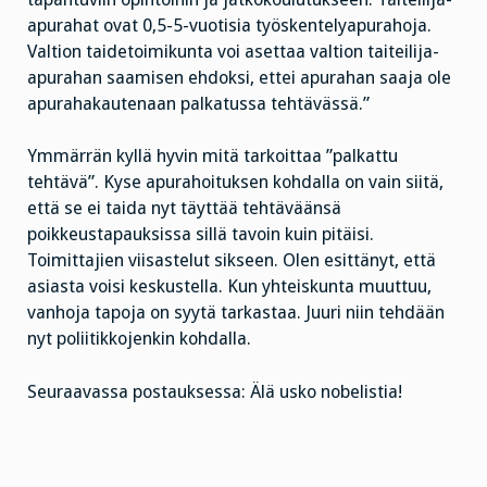
apurahat ovat 0,5-5-vuotisia työskentelyapurahoja.
Valtion taidetoimikunta voi asettaa valtion taiteilija-
apurahan saamisen ehdoksi, ettei apurahan saaja ole
apurahakautenaan palkatussa tehtävässä.”
Ymmärrän kyllä hyvin mitä tarkoittaa ”palkattu
tehtävä”. Kyse apurahoituksen kohdalla on vain siitä,
että se ei taida nyt täyttää tehtäväänsä
poikkeustapauksissa sillä tavoin kuin pitäisi.
Toimittajien viisastelut sikseen. Olen esittänyt, että
asiasta voisi keskustella. Kun yhteiskunta muuttuu,
vanhoja tapoja on syytä tarkastaa. Juuri niin tehdään
nyt poliitikkojenkin kohdalla.
Seuraavassa postauksessa: Älä usko nobelistia!