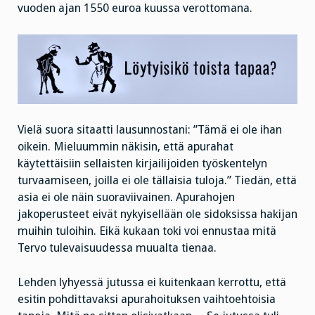
vuoden ajan 1550 euroa kuussa verottomana.
Vielä suora sitaatti lausunnostani: ”Tämä ei ole ihan
oikein. Mieluummin näkisin, että apurahat
käytettäisiin sellaisten kirjailijoiden työskentelyn
turvaamiseen, joilla ei ole tällaisia tuloja.” Tiedän, että
asia ei ole näin suoraviivainen. Apurahojen
jakoperusteet eivät nykyisellään ole sidoksissa hakijan
muihin tuloihin. Eikä kukaan toki voi ennustaa mitä
Tervo tulevaisuudessa muualta tienaa.
Lehden lyhyessä jutussa ei kuitenkaan kerrottu, että
esitin pohdittavaksi apurahoituksen vaihtoehtoisia