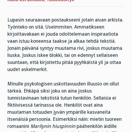
Lupasin seuraavaan postaukseeni jotain aivan arkista.
Työnteko on sitä. Useimmiten. Ammatikseen
kirjoittavakaan ei jouda odottelemaan inspiraatiota
vaan istuu koneensa taakse ja alkaa tehdä tekstiä.
Jonain päivänä syntyy muutama rivi, joskus muutama
liuska. Joskus iskee blokki, tai on edennyt sellaiseen
suuntaan, että kirjoitettu pitää pyyhkäistä yli ja ottaa
uudet askelmerkit.
Minulle psykologisen uskottavuuden illuusio on ollut
tärkeä. Ehkäpä siksi joku on aina joskus
tunnistavinaan tekstistä tutun henkilön. Sellaisia ei
fiktiivisessä tarinassa ole. Henkilöt ovat aina
muutaman totuuden jyvän ympärille kasvaneita
itsenäisiä persoonia. Esimerkiksi näin: mietin tuoreen
romaanini
Marilynin hiuspinnin
päähenkilön äidille