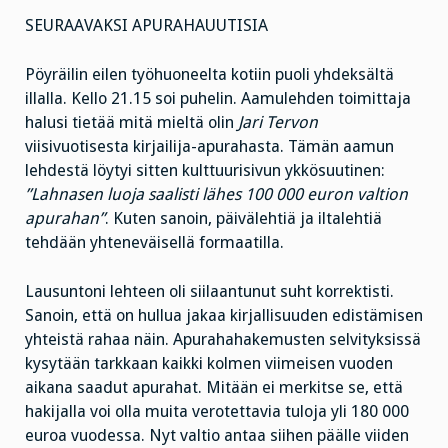
SEURAAVAKSI APURAHAUUTISIA
Pöyräilin eilen työhuoneelta kotiin puoli yhdeksältä
illalla. Kello 21.15 soi puhelin. Aamulehden toimittaja
halusi tietää mitä mieltä olin
Jari Tervon
viisivuotisesta kirjailija-apurahasta. Tämän aamun
lehdestä löytyi sitten kulttuurisivun ykkösuutinen:
”Lahnasen luoja saalisti lähes 100 000 euron valtion
apurahan”
. Kuten sanoin, päivälehtiä ja iltalehtiä
tehdään yhteneväisellä formaatilla.
Lausuntoni lehteen oli siilaantunut suht korrektisti.
Sanoin, että on hullua jakaa kirjallisuuden edistämisen
yhteistä rahaa näin. Apurahahakemusten selvityksissä
kysytään tarkkaan kaikki kolmen viimeisen vuoden
aikana saadut apurahat. Mitään ei merkitse se, että
hakijalla voi olla muita verotettavia tuloja yli 180 000
euroa vuodessa. Nyt valtio antaa siihen päälle viiden