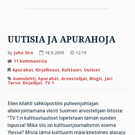
UUTISIA JA APURAHOJA
by
Juha Siro
18.9.2009
12:19
artikkeliin
11 kommenttia
UUTISIA
JA
Apurahat
,
Kirjallisuus
,
Kulttuuri
,
Uutiset
APURAHOJA
Aamulehti
,
Apurahat
,
Arvostelijat
,
Blogit
,
Jari
Tervo
,
Kirjailijat
,
TV 1
Eilen kilahti sähköpostiini puheenjohtajan
allekirjoittamana viesti Suomen arvostelijain liitosta:
”TV 1:n kulttuuriuutiset lopetetaan tämän vuoden
lopussa! Mikä siis on kulttuurijournalismin asema
Ylessä? Mistä tämä kulttuurin määrätietoinen alasajo