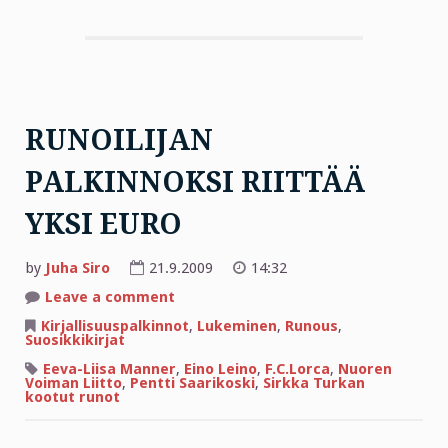
RUNOILIJAN
PALKINNOKSI RIITTÄÄ
YKSI EURO
by
Juha Siro
21.9.2009
14:32
on
Leave a comment
RUNOILIJAN
PALKINNOKSI
Kirjallisuuspalkinnot
,
Lukeminen
,
Runous
,
RIITTÄÄ
Suosikkikirjat
YKSI
EURO
Eeva-Liisa Manner
,
Eino Leino
,
F.C.Lorca
,
Nuoren
Voiman Liitto
,
Pentti Saarikoski
,
Sirkka Turkan
kootut runot