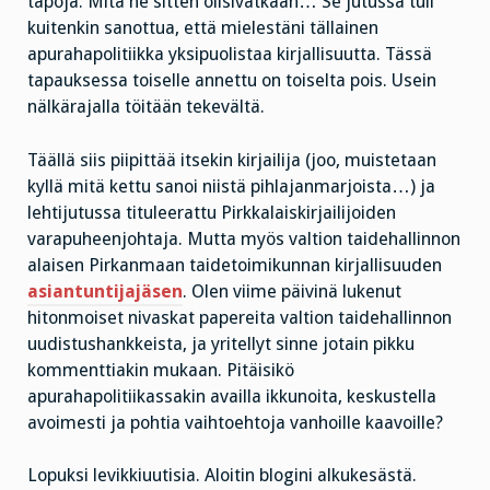
tapoja. Mitä ne sitten olisivatkaan… Se jutussa tuli
kuitenkin sanottua, että mielestäni tällainen
apurahapolitiikka yksipuolistaa kirjallisuutta. Tässä
tapauksessa toiselle annettu on toiselta pois. Usein
nälkärajalla töitään tekevältä.
Täällä siis piipittää itsekin kirjailija (joo, muistetaan
kyllä mitä kettu sanoi niistä pihlajanmarjoista…) ja
lehtijutussa tituleerattu Pirkkalaiskirjailijoiden
varapuheenjohtaja. Mutta myös valtion taidehallinnon
alaisen Pirkanmaan taidetoimikunnan kirjallisuuden
asiantuntijajäsen
. Olen viime päivinä lukenut
hitonmoiset nivaskat papereita valtion taidehallinnon
uudistushankkeista, ja yritellyt sinne jotain pikku
kommenttiakin mukaan. Pitäisikö
apurahapolitiikassakin availla ikkunoita, keskustella
avoimesti ja pohtia vaihtoehtoja vanhoille kaavoille?
Lopuksi levikkiuutisia. Aloitin blogini alkukesästä.