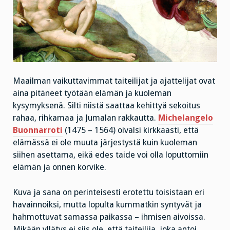
Maailman vaikuttavimmat taiteilijat ja ajattelijat ovat
aina pitäneet työtään elämän ja kuoleman
kysymyksenä. Silti niistä saattaa kehittyä sekoitus
rahaa, rihkamaa ja Jumalan rakkautta.
Michelangelo
Buonnarroti
(1475 – 1564) oivalsi kirkkaasti, että
elämässä ei ole muuta järjestystä kuin kuoleman
siihen asettama, eikä edes taide voi olla loputtomiin
elämän ja onnen korvike.
Kuva ja sana on perinteisesti erotettu toisistaan eri
havainnoiksi, mutta lopulta kummatkin syntyvät ja
hahmottuvat samassa paikassa – ihmisen aivoissa.
Mikään yllätys ei siis ole, että taiteilija, joka antoi