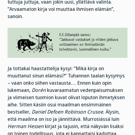
tuttuja juttuja, vaan jokin uusi, yllättävä valinta.
”Arvaamaton kirja voi muuttaa ihmisen elämän”,
sanoin.
Ja tottakai haastattelija kysyi: ”Mikä kirja on
muuttanut sinun elämäsi?” Tuhannen taalan kysymys
– vaan onko siihen vastausta… Ennen kuin opin
lukemaan,
Dorén
kuvaraamatun vedenpaisumuksen
ja viimeisen tuomion kuvat olivat loputon ihmetyksen
aihe. Sitten käsiin osui maailman ensimmäinen
bestseller,
Daniel Defoen Robinson Crusoe
. Älysin,
että maailma on iso ja jännittävä. Murrosiässä luin
Herman Hessen
kirjat ja tajusin, että näkyvän lisäksi
on toinen todellisuus, jota ei kannattaisi kadottaa.