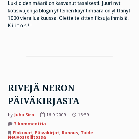
Lukijoiden määrä on kasvanut tasaisesti. Juuri nyt
kotisivujen ja blogin yhteinen käyntimäärä on ylittänyt
1000 vierailua kuussa. Olette te sitten fiksuja ihmisiä.
K i i t o s ! !
RIVEJÄ NERON
PÄIVÄKIRJASTA
by
Juha Siro
16.9.2009
13:59
artikkeliin
3 kommenttia
RIVEJÄ
NERON
Elokuvat
,
Päiväkirjat
,
Runous
,
Taide
PÄIVÄKIRJASTA
Neuvostoliitossa