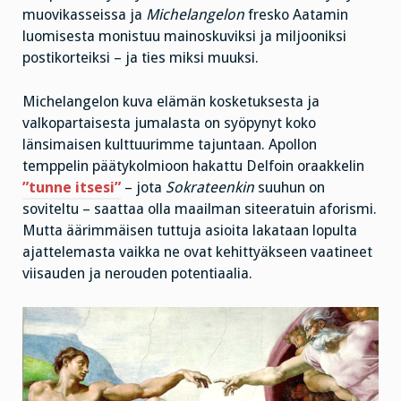
muovikasseissa ja
Michelangelon
fresko Aatamin
luomisesta monistuu mainoskuviksi ja miljooniksi
postikorteiksi – ja ties miksi muuksi.
Michelangelon kuva elämän kosketuksesta ja
valkopartaisesta jumalasta on syöpynyt koko
länsimaisen kulttuurimme tajuntaan. Apollon
temppelin päätykolmioon hakattu Delfoin oraakkelin
”tunne itsesi”
– jota
Sokrateenkin
suuhun on
soviteltu – saattaa olla maailman siteeratuin aforismi.
Mutta äärimmäisen tuttuja asioita lakataan lopulta
ajattelemasta vaikka ne ovat kehittyäkseen vaatineet
viisauden ja nerouden potentiaalia.