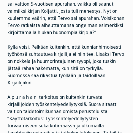
sai valtion 5-vuotisen apurahan, vaikka oli saanut
valmiiksi kirjan Koljatti, josta tuli menestys. Nyt on
kuulemma väärin, että Tervo sai apurahan. Voisikohan
Tervo ratkaista aiheuttamansa ongelman esimerkiksi
kirjoittamalla hiukan huonompia kirjoja?”
Kyllä voisi. Pelkään kuitenkin, että kunnianhimoisesti
työhönsä suhtautuva kirjailija ei niin tee. Lisäksi Tervo
on nokkela ja huumorintajuinen tyyppi, joka tuskin
jättää rahaa hakematta, kun sitä on tyrkyllä.
Suomessa saa rikastua työllään ja taidoillaan.
Kirjailijakin.
A p u r a h a n tarkoitus on kuitenkin turvata
kirjailijoiden työskentelyedellytyksiä. Suora sitaatti
valtion taidetoimikunnan omista perusteluista:
”Käyttötarkoitus: Työskentelyedellytysten
turvaamiseen sekä kotimaassa ja ulkomailla
tapahtuviin opintoihin ja jatkokoulutukseen. Taiteilija-