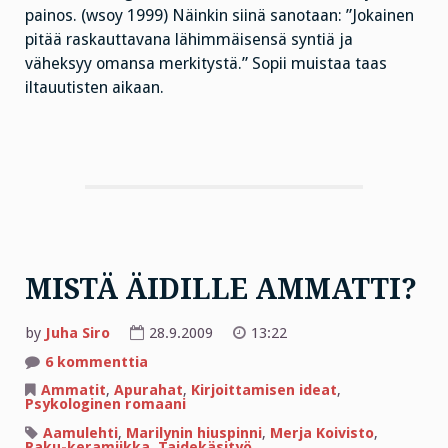
painos. (wsoy 1999) Näinkin siinä sanotaan: ”Jokainen
pitää raskauttavana lähimmäisensä syntiä ja
väheksyy omansa merkitystä.” Sopii muistaa taas
iltauutisten aikaan.
MISTÄ ÄIDILLE AMMATTI?
by
Juha Siro
28.9.2009
13:22
artikkeliin
6 kommenttia
MISTÄ
ÄIDILLE
Ammatit
,
Apurahat
,
Kirjoittamisen ideat
,
AMMATTI?
Psykologinen romaani
Aamulehti
,
Marilynin hiuspinni
,
Merja Koivisto
,
Raku-keramiikka
,
Taidekäsityö