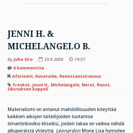
JENNI H. &
MICHELANGELO B.
by
Juha Siro
23.9.2009
19:57
artikkeliin
6 kommenttia
JENNI
H.
Aforismit
,
Kuvataide
,
Renessanssirunous
&
MICHELANGELO
Freskot
,
Jenni H.
,
Michelangelo
,
Nerot
,
Runot
,
B.
Sikstuksen kappeli
Materialismi on antanut mahdollisuuden kiteyttää
kaikkien aikojen taiteilijoiden tuotantoa
timantinkoviksi kliseiksi, joiden takaa on vaikea nähdä
alkuperäistä yhteyttä.
Leonardon
Mona Lisa hymyilee