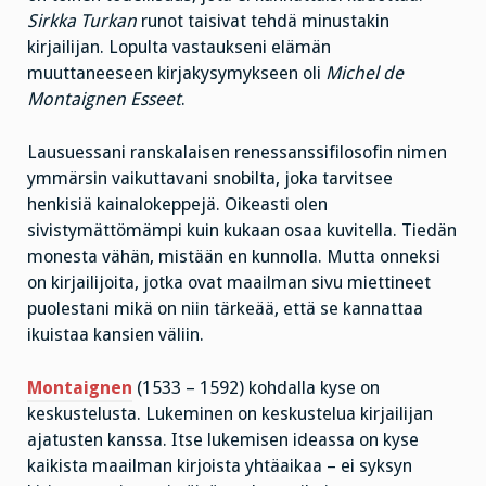
Sirkka Turkan
runot taisivat tehdä minustakin
kirjailijan. Lopulta vastaukseni elämän
muuttaneeseen kirjakysymykseen oli
Michel de
Montaignen Esseet
.
Lausuessani ranskalaisen renessanssifilosofin nimen
ymmärsin vaikuttavani snobilta, joka tarvitsee
henkisiä kainalokeppejä. Oikeasti olen
sivistymättömämpi kuin kukaan osaa kuvitella. Tiedän
monesta vähän, mistään en kunnolla. Mutta onneksi
on kirjailijoita, jotka ovat maailman sivu miettineet
puolestani mikä on niin tärkeää, että se kannattaa
ikuistaa kansien väliin.
Montaignen
(1533 – 1592) kohdalla kyse on
keskustelusta. Lukeminen on keskustelua kirjailijan
ajatusten kanssa. Itse lukemisen ideassa on kyse
kaikista maailman kirjoista yhtäaikaa – ei syksyn