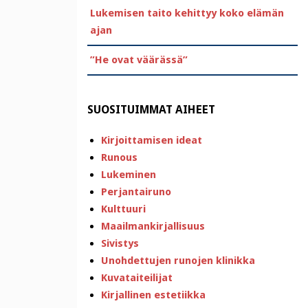
Lukemisen taito kehittyy koko elämän
ajan
”He ovat väärässä”
SUOSITUIMMAT AIHEET
Kirjoittamisen ideat
Runous
Lukeminen
Perjantairuno
Kulttuuri
Maailmankirjallisuus
Sivistys
Unohdettujen runojen klinikka
Kuvataiteilijat
Kirjallinen estetiikka