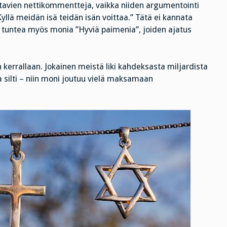
stavien nettikommentteja, vaikka niiden argumentointi
Kyllä meidän isä teidän isän voittaa.” Tätä ei kannata
ia tuntea myös monia ”Hyviä paimenia”, joiden ajatus
kerrallaan. Jokainen meistä liki kahdeksasta miljardista
 silti – niin moni joutuu vielä maksamaan