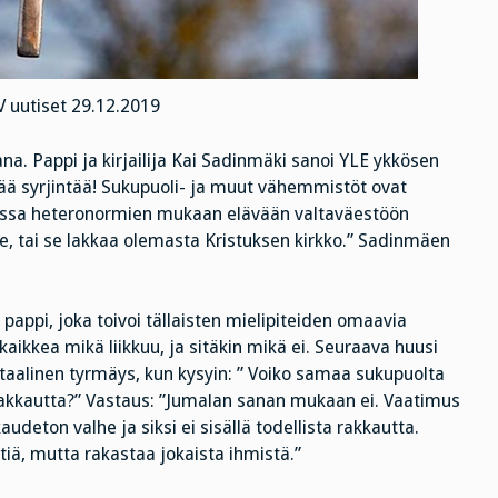
 uutiset 29.12.2019
na. Pappi ja kirjailija Kai Sadinmäki sanoi YLE ykkösen
ää syrjintää! Sukupuoli- ja muut vähemmistöt ovat
ssa heteronormien mukaan elävään valtaväestöön
le, tai se lakkaa olemasta Kristuksen kirkko.” Sadinmäen
ppi, joka toivoi tällaisten mielipiteiden omaavia
kaikkea mikä liikkuu, ja sitäkin mikä ei. Seuraava huusi
taalinen tyrmäys, kun kysyin: ” Voiko samaa sukupuolta
a rakkautta?” Vastaus: ”Jumalan sanan mukaan ei. Vaatimus
deton valhe ja siksi ei sisällä todellista rakkautta.
ntiä, mutta rakastaa jokaista ihmistä.”