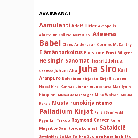
AVAINSANAT
Aamulehti
Adolf Hitler
Akropolis
Ateena
Alastalon salissa
Aleksis Kivi
Babel
Claes Andersson
Cormac McCarthy
Elämän tarkoitus
Enostone
Ernst Billgren
Helsingin Sanomat
Idoli
Hesari
J.M.
Juha Siro
Kari
Juhani Aho
Coetzee
Aronpuro
Keltainen kirjasto
Kirjallisuuden
Nobel
Kirsi Kunnas
Linnun muotokuva
Marilynin
hiuspinni
Mika Waltari
Michel de Montaigne
Mirkka
Musta runokirja
ntamo
Rekola
Palladium Kirjat
Pentti Saarikoski
Raymond Carver
Pyynikin Trikoo
Réne
Satakieli!
Magritte
Saat toivoa kolmesti
Suomen kirjailijaliitto
Sirkka Turkka
Savukeidas