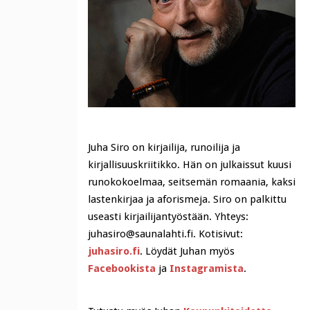
Juha Siro on kirjailija, runoilija ja
kirjallisuuskriitikko. Hän on julkaissut kuusi
runokokoelmaa, seitsemän romaania, kaksi
lastenkirjaa ja aforismeja. Siro on palkittu
useasti kirjailijantyöstään. Yhteys:
juhasiro@saunalahti.fi. Kotisivut:
juhasiro.fi
. Löydät Juhan myös
Facebookista
ja
Instagramista
.