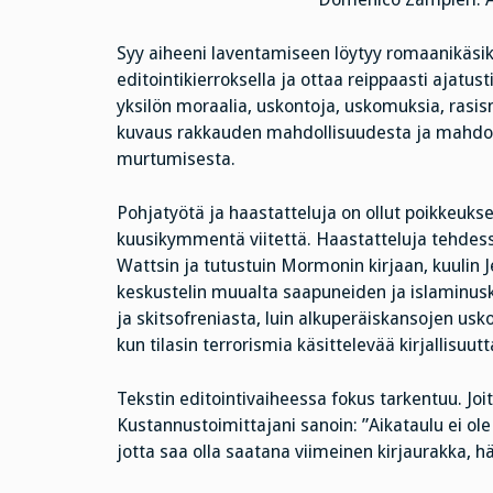
Syy aiheeni laventamiseen löytyy romaanikäsik
editointikierroksella ja ottaa reippaasti ajatus
yksilön moraalia, uskontoja, uskomuksia, rasis
kuvaus rakkauden mahdollisuudesta ja mahdo
murtumisesta.
Pohjatyötä ja haastatteluja on ollut poikkeuksel
kuusikymmentä viitettä. Haastatteluja tehdessä
Wattsin ja tutustuin Mormonin kirjaan, kuulin 
keskustelin muualta saapuneiden ja islaminusk
ja skitsofreniasta, luin alkuperäiskansojen usk
kun tilasin terrorismia käsittelevää kirjallisuutt
Tekstin editointivaiheessa fokus tarkentuu. Joi
Kustannustoimittajani sanoin: ”Aikataulu ei ole 
jotta saa olla saatana viimeinen kirjaurakka, hän