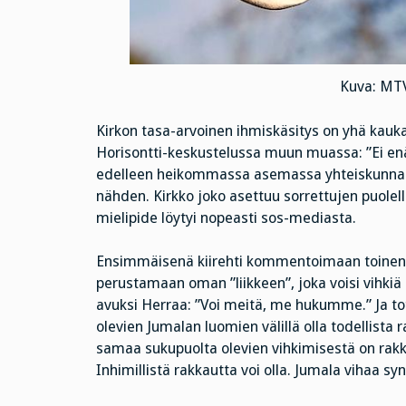
Kuva: MTV
Kirkon tasa-arvoinen ihmiskäsitys on yhä kauka
Horisontti-keskustelussa muun muassa: ”Ei en
edelleen heikommassa asemassa yhteiskunna
nähden. Kirkko joko asettuu sorrettujen puolel
mielipide löytyi nopeasti sos-mediasta.
Ensimmäisenä kiirehti kommentoimaan toinen pa
perustamaan oman ”liikkeen”, joka voisi vihkiä 
avuksi Herraa: ”Voi meitä, me hukumme.” Ja to
olevien Jumalan luomien välillä olla todellist
samaa sukupuolta olevien vihkimisestä on rakkau
Inhimillistä rakkautta voi olla. Jumala vihaa sy