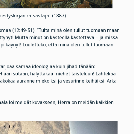
mestyskirjan ratsastajat (1887)
omaa (12:49-51): ”Tulta minä olen tullut tuomaan maan
syttynyt! Mutta minut on kasteella kastettava – ja missä
pi käynyt! Luuletteko, että minä olen tullut tuomaan
) tarjoaa samaa ideologiaa kuin jihad tänään:
yhään sotaan, hälyttäkää miehet taisteluun! Lähtekää
 Takokaa auranne miekoiksi ja vesurinne keihäiksi. Arka
umala loi meidät kuvakseen, Herra on meidän kaikkien