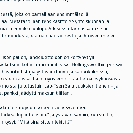
sestä, joka on parhaillaan ensimmäisellä
tilaa. Metatasollaan teos käsittelee yhteiskunnan ja
mia ja ennakkoluuloja. Arkisessa tarinassaan se on
ttomuudesta, elämän hauraudesta ja ihmisen mielen
lisen paljon, lähdeluetteloon on kertynyt yli
 kutsuin kotiini mormonit, sisar Hollingsworthin ja sisar
Jehovantodistajia ystäväni luona ja kadunkulmissa,
oisten kanssa, hain myös empiiristä tietoa psykooseista
onnoista ja tutustuin Lao-Tsen Salaisuuksien tiehen – ja
a, pankki jäädytti maksun tililtäni.
takin teemoja on tarpeen vielä syventää.
tärkeä, lopputulos on.” Ja ystävän sanoin, kun valitin,
 kysyi: ”Mitä sinä sitten tekisit?”