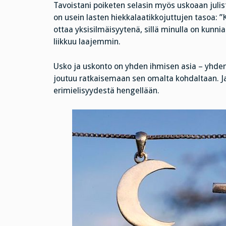
Tavoistani poiketen selasin myös uskoaan juli
on usein lasten hiekkalaatikkojuttujen tasoa: ”
ottaa yksisilmäisyytenä, sillä minulla on kunn
liikkuu laajemmin.
Usko ja uskonto on yhden ihmisen asia – yhden 
joutuu ratkaisemaan sen omalta kohdaltaan. Ja
erimielisyydestä hengellään.