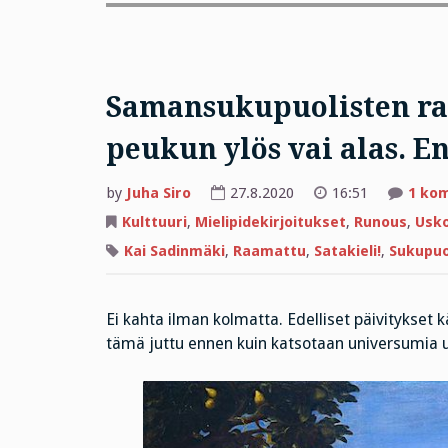
Samansukupuolisten ra
peukun ylös vai alas. En
by
Juha Siro
27.8.2020
16:51
1 ko
Kulttuuri
,
Mielipidekirjoitukset
,
Runous
,
Usko
Kai Sadinmäki
,
Raamattu
,
Satakieli!
,
Sukupuol
Ei kahta ilman kolmatta. Edelliset päivitykset kä
tämä juttu ennen kuin katsotaan universumia u