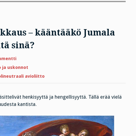
kkaus – kääntääkö Jumala
tä sinä?
artikkeliin
mmentti
Samansukupuolisten
rakkaus
 ja uskonnot
–
kääntääkö
ineutraali avioliitto
Jumala
peukun
ylös
vai
alas.
sittelivät henkisyyttä ja hengellisyyttä. Tällä erää vielä
Entä
udesta kantista.
sinä?