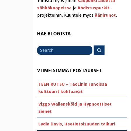
Tutustu myös Juhan
Kaupunkitaidetta
sähkökaapeissa
ja
Ahdistuspurkit
-
projekteihin. Kuuntele myös
äänirunot
.
HAE BLOGISTA
Search
Search
for
VIIMEISIMMÄT POSTAUKSET
TEEN KUTSU – TaoLinin runoissa
kulttuurit kohtaavat
Viggo Wallensköld ja Hypnoottiset
sienet
Lydia Davis, itsetietoisuuden taikuri