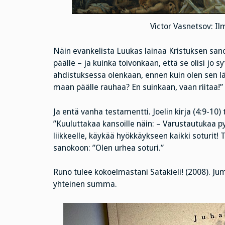
Victor Vasnetsov: Il
Näin evankelista Luukas lainaa Kristuksen san
päälle – ja kuinka toivonkaan, että se olisi jo 
ahdistuksessa olenkaan, ennen kuin olen sen lä
maan päälle rauhaa? En suinkaan, vaan riitaa!”
Ja entä vanha testamentti. Joelin kirja (4:9-10
”Kuuluttakaa kansoille näin: – Varustautukaa p
liikkeelle, käykää hyökkäykseen kaikki soturit!
sanokoon: ”Olen urhea soturi.”
Runo tulee kokoelmastani Satakieli! (2008). J
yhteinen summa.