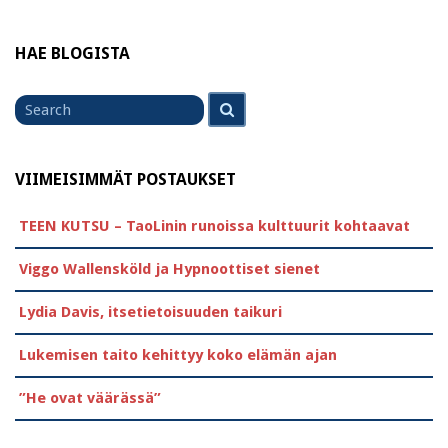
HAE BLOGISTA
Search
Search
for
VIIMEISIMMÄT POSTAUKSET
TEEN KUTSU – TaoLinin runoissa kulttuurit kohtaavat
Viggo Wallensköld ja Hypnoottiset sienet
Lydia Davis, itsetietoisuuden taikuri
Lukemisen taito kehittyy koko elämän ajan
”He ovat väärässä”