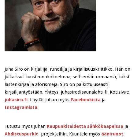
Juha Siro on kirjailija, runoilija ja kirjallisuuskriitikko. Hän on
julkaissut kuusi runokokoelmaa, seitsemän romaania, kaksi
lastenkirjaa ja aforismeja. Siro on palkittu useasti
kirjailijantyöstään. Yhteys: juhasiro@saunalahti.fi. Kotisivut:
juhasiro.fi
. Löydät Juhan myös
Facebookista
ja
Instagramista
.
Tutustu myös Juhan
Kaupunkitaidetta sähkökaapeissa
ja
Ahdistuspurkit
-projekteihin. Kuuntele myös
äänirunot
.