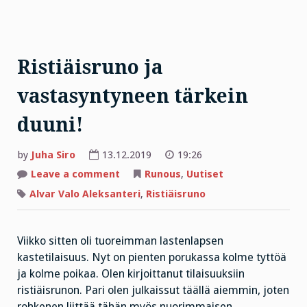
Ristiäisruno ja
vastasyntyneen tärkein
duuni!
by
Juha Siro
13.12.2019
19:26
on
Leave a comment
Runous
,
Uutiset
Ristiäisruno
ja
Alvar Valo Aleksanteri
,
Ristiäisruno
vastasyntyneen
tärkein
duuni!
Viikko sitten oli tuoreimman lastenlapsen
kastetilaisuus. Nyt on pienten porukassa kolme tyttöä
ja kolme poikaa. Olen kirjoittanut tilaisuuksiin
ristiäisrunon. Pari olen julkaissut täällä aiemmin, joten
rohkenen liittää tähän myös nuorimmaisen