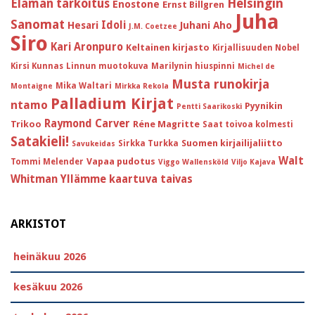
Helsingin
Elämän tarkoitus
Enostone
Ernst Billgren
Juha
Sanomat
Idoli
Hesari
Juhani Aho
J.M. Coetzee
Siro
Kari Aronpuro
Keltainen kirjasto
Kirjallisuuden Nobel
Kirsi Kunnas
Linnun muotokuva
Marilynin hiuspinni
Michel de
Musta runokirja
Mika Waltari
Montaigne
Mirkka Rekola
Palladium Kirjat
ntamo
Pyynikin
Pentti Saarikoski
Raymond Carver
Trikoo
Réne Magritte
Saat toivoa kolmesti
Satakieli!
Suomen kirjailijaliitto
Sirkka Turkka
Savukeidas
Walt
Vapaa pudotus
Tommi Melender
Viggo Wallensköld
Viljo Kajava
Whitman
Yllämme kaartuva taivas
ARKISTOT
heinäkuu 2026
kesäkuu 2026