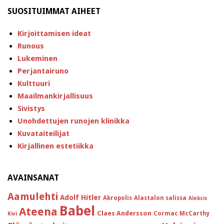
SUOSITUIMMAT AIHEET
Kirjoittamisen ideat
Runous
Lukeminen
Perjantairuno
Kulttuuri
Maailmankirjallisuus
Sivistys
Unohdettujen runojen klinikka
Kuvataiteilijat
Kirjallinen estetiikka
AVAINSANAT
Aamulehti
Adolf Hitler
Akropolis
Alastalon salissa
Aleksis
Babel
Ateena
Claes Andersson
Cormac McCarthy
Kivi