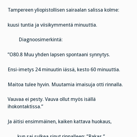
Tampereen yliopistollisen sairaalan salissa kolme:
kuusi tuntia ja viisikymmentä minuuttia.
Diagnoosimerkintä:
”O80.8 Muu yhden lapsen spontaani synnytys.
Ensi-imetys 24 minuutin iässä, kesto 60 minuuttia.
Maitoa tulee hyvin. Muutamia imaisuja otti rinnalla.
Vauvaa ei pesty. Vauva ollut myös isällä
ihokontaktissa.”
Ja äitisi ensimmäinen, kaiken kattava huokaus,
kun sai sulkea sinut rinnalleen: ”Rakas.”