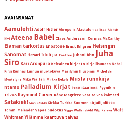
AVAINSANAT
Aamulehti
Adolf Hitler
Akropolis
Alastalon salissa
Aleksis
Babel
Ateena
Claes Andersson
Cormac McCarthy
Kivi
Helsingin
Elämän tarkoitus
Enostone
Ernst Billgren
Juha
Sanomat
Idoli
Hesari
Juhani Aho
J.M. Coetzee
Siro
Kari Aronpuro
Keltainen kirjasto
Kirjallisuuden Nobel
Kirsi Kunnas
Linnun muotokuva
Marilynin hiuspinni
Michel de
Musta runokirja
Mika Waltari
Montaigne
Mirkka Rekola
Palladium Kirjat
ntamo
Pyynikin
Pentti Saarikoski
Raymond Carver
Trikoo
Réne Magritte
Saat toivoa kolmesti
Satakieli!
Suomen kirjailijaliitto
Sirkka Turkka
Savukeidas
Walt
Vapaa pudotus
Tommi Melender
Viggo Wallensköld
Viljo Kajava
Whitman
Yllämme kaartuva taivas