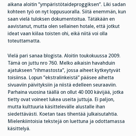
aikana aloitin ”ympäristötaideproggiksen”. Liki sadan
kohteen työ on nyt loppusuoralla. Siitä enemmän, kun
saan vielä tuloksen dokumentoitua. Tätäkään en
aavistanut, mutta olen sellainen hotale, että jotkut
ideat vaan kiilaa toisten ohi, eikä niitä voi olla
toteuttamatta.
Vielä pari sanaa blogista. Aloitin toukokuussa 2009.
Tämä on juttu nro 760. Melko aikaisin havahduin
ajatukseen ”rihmastosta”, jossa aiheet kytkeytyvät
toisiinsa. Lopun ”ekstralinkeistä” pääsee aihetta
sivuaviin päivityksiin ja niistä edelleen seuraaviin.
Parhaina vuosina täällä on ollut 40 000 kävijää, jotka
tietty ovat voineet lukea useita juttuja. Ei paljon,
mutta kulttuuria käsittelevälle alustalle ihan
siedettävästi. Koetan taas tihentää julkaisutahtia.
Mielenkiintoisia tekstejä on luettuna ja odottamassa
käsittelyä.