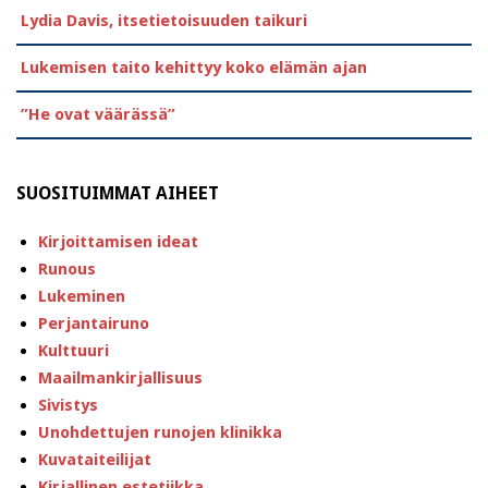
Lydia Davis, itsetietoisuuden taikuri
Lukemisen taito kehittyy koko elämän ajan
”He ovat väärässä”
SUOSITUIMMAT AIHEET
Kirjoittamisen ideat
Runous
Lukeminen
Perjantairuno
Kulttuuri
Maailmankirjallisuus
Sivistys
Unohdettujen runojen klinikka
Kuvataiteilijat
Kirjallinen estetiikka