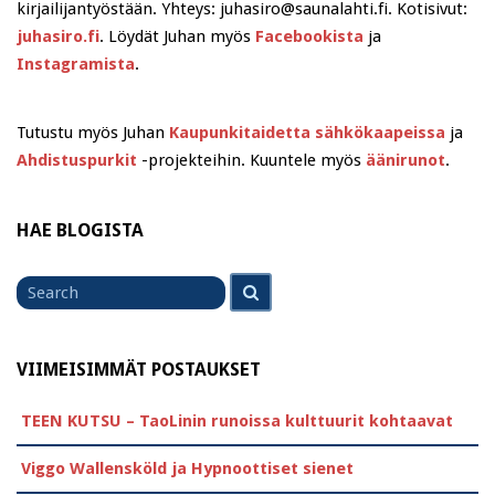
kirjailijantyöstään. Yhteys: juhasiro@saunalahti.fi. Kotisivut:
juhasiro.fi
. Löydät Juhan myös
Facebookista
ja
Instagramista
.
Tutustu myös Juhan
Kaupunkitaidetta sähkökaapeissa
ja
Ahdistuspurkit
-projekteihin. Kuuntele myös
äänirunot
.
HAE BLOGISTA
Search
Search
for
VIIMEISIMMÄT POSTAUKSET
TEEN KUTSU – TaoLinin runoissa kulttuurit kohtaavat
Viggo Wallensköld ja Hypnoottiset sienet