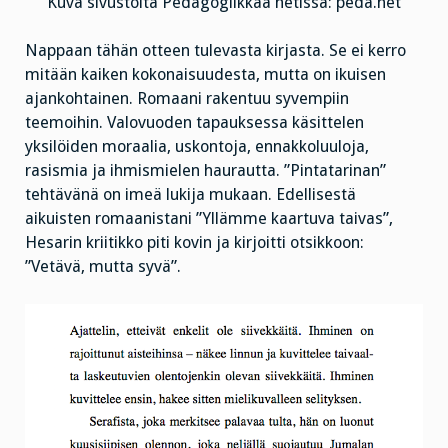
Kuva sivustolta Pedagogiikkaa netissä: peda.net
Nappaan tähän otteen tulevasta kirjasta. Se ei kerro
mitään kaiken kokonaisuudesta, mutta on ikuisen
ajankohtainen. Romaani rakentuu syvempiin
teemoihin. Valovuoden tapauksessa käsittelen
yksilöiden moraalia, uskontoja, ennakkoluuloja,
rasismia ja ihmismielen haurautta. ”Pintatarinan”
tehtävänä on imeä lukija mukaan. Edellisestä
aikuisten romaanistani ”Yllämme kaartuva taivas”,
Hesarin kriitikko piti kovin ja kirjoitti otsikkoon:
”Vetävä, mutta syvä”.