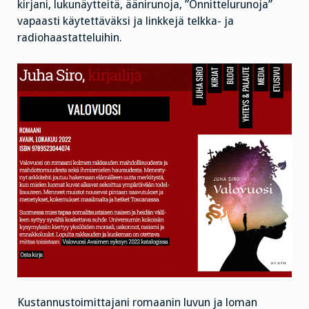
kirjani, lukunäytteitä, äänirunoja, ”Onnittelurunoja”
vapaasti käytettäväksi ja linkkejä telkka- ja
radiohaastatteluihin.
Kustannustoimittajani romaanin luvun ja loman