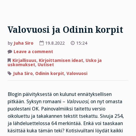
Valovuosi ja Odinin korpit
by
Juha Siro
19.8.2022
15:24
on
Leave a comment
Valovuosi
ja
Kirjallisuus
,
Kirjoittamisen ideat
,
Usko ja
Odinin
uskomukset
,
Uutiset
korpit
Juha Siro
,
Odinin korpit
,
Valovuosi
Blogin päivityksestä on kulunut ennätyksellisen
pitkään. Syksyn romaani –
Valovuosi
, on nyt omasta
puolestani OK. Painovalmiiksi taitettu versio
oikoluettu ja takakannen tekstit tsekattu. Sivuja 254,
ja lähdeluettelossa 64 merkintää. Enkä voi taaskaan
käsittää kuka tämän teki? Kotisivuiltani löydät kaikki