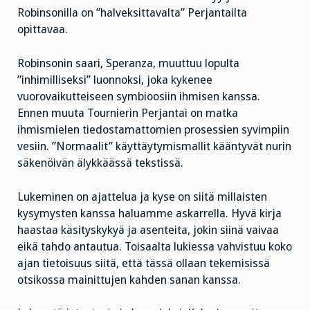
Robinsonilla on ”halveksittavalta” Perjantailta
opittavaa.
Robinsonin saari, Speranza, muuttuu lopulta
”inhimilliseksi” luonnoksi, joka kykenee
vuorovaikutteiseen symbioosiin ihmisen kanssa.
Ennen muuta Tournierin Perjantai on matka
ihmismielen tiedostamattomien prosessien syvimpiin
vesiin. ”Normaalit” käyttäytymismallit kääntyvät nurin
säkenöivän älykkäässä tekstissä.
Lukeminen on ajattelua ja kyse on siitä millaisten
kysymysten kanssa haluamme askarrella. Hyvä kirja
haastaa käsityskykyä ja asenteita, jokin siinä vaivaa
eikä tahdo antautua. Toisaalta lukiessa vahvistuu koko
ajan tietoisuus siitä, että tässä ollaan tekemisissä
otsikossa mainittujen kahden sanan kanssa.