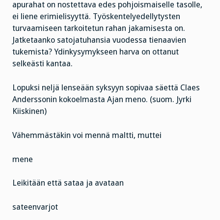
apurahat on nostettava edes pohjoismaiselle tasolle,
ei liene erimielisyyttä. Työskentelyedellytysten
turvaamiseen tarkoitetun rahan jakamisesta on.
Jatketaanko satojatuhansia vuodessa tienaavien
tukemista? Ydinkysymykseen harva on ottanut
selkeästi kantaa.
Lopuksi neljä lenseään syksyyn sopivaa säettä Claes
Anderssonin kokoelmasta Ajan meno. (suom. Jyrki
Kiiskinen)
Vähemmästäkin voi mennä maltti, muttei
mene
Leikitään että sataa ja avataan
sateenvarjot