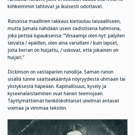
kiihkeimmin tahtovat ja ikuisesti odottavat.
Runoissa maallinen rakkaus kietoutuu taivaalliseen,
mutta Jumala nähdään usein sadistisena hahmona,
joka pettää lupauksensa: ”Viisaampi olen nyt: pälyilen
taivaita / epäillen, olen aina varuillani / kuin lapset,
joita kerran on huijattu, / uskovat, että jokainen on
huijari.”
Dickinson on vastaparien runoilija. Saman runon
sisällä tunne saattaakääntyä nöyryydestä uhmaan tai
ylistyksestä häpeään. Kapinallisuus, kysely ja
kyseenalaistaminen ovat hänen teemojaan.
Täyttymättömät henkilökohtaiset unelmat antavat
voimaa ja vimmaa tekstiin.