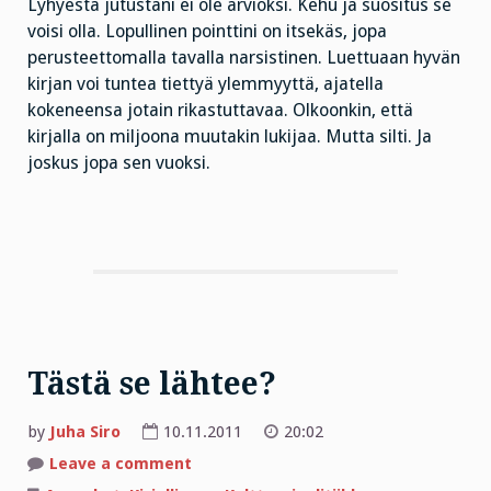
Lyhyestä jutustani ei ole arvioksi. Kehu ja suositus se
voisi olla. Lopullinen pointtini on
itsekäs, jopa
perusteettomalla tavalla narsistinen. Luettuaan hyvän
kirjan voi tuntea tiettyä ylemmyyttä, ajatella
kokeneensa jotain rikastuttavaa. Olkoonkin, että
kirjalla on miljoona muutakin lukijaa. Mutta silti. Ja
joskus jopa sen vuoksi.
Tästä se lähtee?
by
Juha Siro
10.11.2011
20:02
on
Leave a comment
Tästä