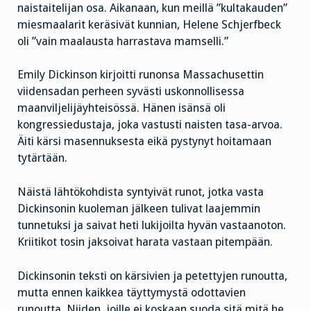
naistaitelijan osa. Aikanaan, kun meillä ”kultakauden”
miesmaalarit keräsivät kunnian, Helene Schjerfbeck
oli ”vain maalausta harrastava mamselli.”
Emily Dickinson kirjoitti runonsa Massachusettin
viidensadan perheen syvästi uskonnollisessa
maanviljelijäyhteisössä. Hänen isänsä oli
kongressiedustaja, joka vastusti naisten tasa-arvoa.
Äiti kärsi masennuksesta eikä pystynyt hoitamaan
tytärtään.
Näistä lähtökohdista syntyivät runot, jotka vasta
Dickinsonin kuoleman jälkeen tulivat laajemmin
tunnetuksi ja saivat heti lukijoilta hyvän vastaanoton.
Kriitikot tosin jaksoivat harata vastaan pitempään.
Dickinsonin teksti on kärsivien ja petettyjen runoutta,
mutta ennen kaikkea täyttymystä odottavien
runoutta. Niiden, joille ei koskaan suoda sitä mitä he