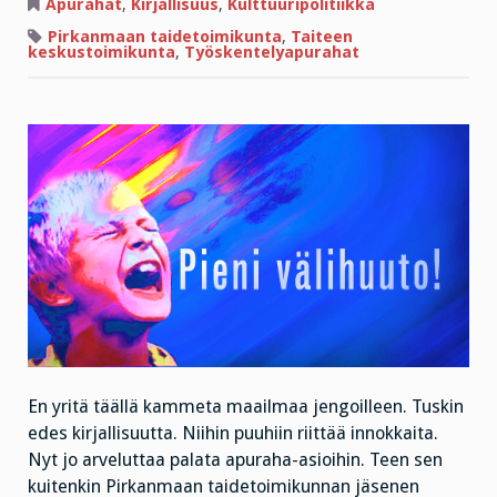
se
Apurahat
,
Kirjallisuus
,
Kulttuuripolitiikka
lähtee?
Pirkanmaan taidetoimikunta
,
Taiteen
keskustoimikunta
,
Työskentelyapurahat
En yritä täällä kammeta maailmaa jengoilleen. Tuskin
edes kirjallisuutta. Niihin puuhiin riittää innokkaita.
Nyt jo arveluttaa palata apuraha-asioihin. Teen sen
kuitenkin Pirkanmaan taidetoimikunnan jäsenen