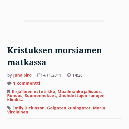
Kristuksen morsiamen
matkassa
by
Juha Siro
4.11.2011
14:20
artikkeliin
1 kommentti
Kristuksen
morsiamen
Kirjallinen estetiikka
,
Maailmankirjallisuus
,
matkassa
Runous
,
Suomennokset
,
Unohdettujen runojen
klinikka
Emily Dickinson
,
Golgatan kuningatar
,
Merja
Virolainen