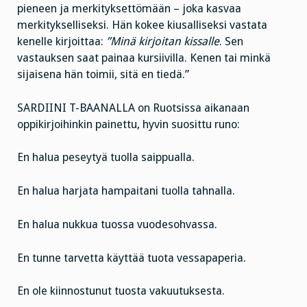
pieneen ja merkityksettömään – joka kasvaa
merkitykselliseksi. Hän kokee kiusalliseksi vastata
kenelle kirjoittaa:
”Minä kirjoitan kissalle
. Sen
vastauksen saat painaa kursiivilla. Kenen tai minkä
sijaisena hän toimii, sitä en tiedä.”
SARDIINI T-BAANALLA on Ruotsissa aikanaan
oppikirjoihinkin painettu, hyvin suosittu runo:
En halua peseytyä tuolla saippualla.
En halua harjata hampaitani tuolla tahnalla.
En halua nukkua tuossa vuodesohvassa.
En tunne tarvetta käyttää tuota vessapaperia.
En ole kiinnostunut tuosta vakuutuksesta.