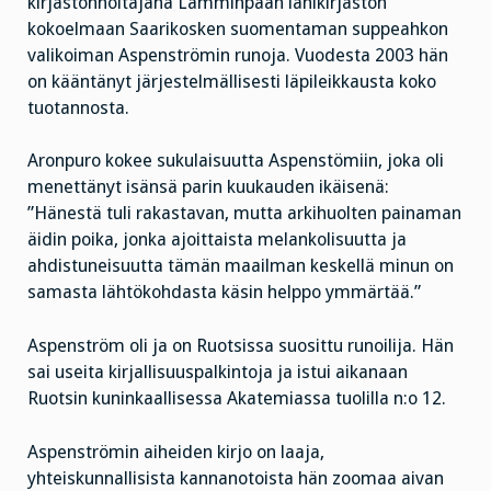
kirjastonhoitajana Lamminpään lähikirjaston
kokoelmaan Saarikosken suomentaman suppeahkon
valikoiman Aspenströmin runoja. Vuodesta 2003 hän
on kääntänyt järjestelmällisesti läpileikkausta koko
tuotannosta.
Aronpuro kokee sukulaisuutta Aspenstömiin, joka oli
menettänyt isänsä parin kuukauden ikäisenä:
”Hänestä tuli rakastavan, mutta arkihuolten painaman
äidin poika, jonka ajoittaista melankolisuutta ja
ahdistuneisuutta tämän maailman keskellä minun on
samasta lähtökohdasta käsin helppo ymmärtää.”
Aspenström oli ja on Ruotsissa suosittu runoilija. Hän
sai useita kirjallisuuspalkintoja ja istui aikanaan
Ruotsin kuninkaallisessa Akatemiassa tuolilla n:o 12.
Aspenströmin aiheiden kirjo on laaja,
yhteiskunnallisista kannanotoista hän zoomaa aivan