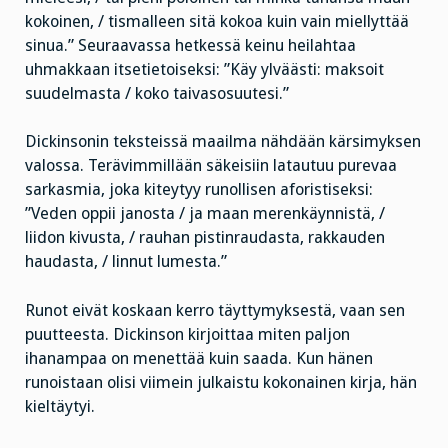
kokoinen, / tismalleen sitä kokoa kuin vain miellyttää
sinua.” Seuraavassa hetkessä keinu heilahtaa
uhmakkaan itsetietoiseksi: ”Käy ylväästi: maksoit
suudelmasta / koko taivasosuutesi.”
Dickinsonin teksteissä maailma nähdään kärsimyksen
valossa. Terävimmillään säkeisiin latautuu purevaa
sarkasmia, joka kiteytyy runollisen aforistiseksi:
”Veden oppii janosta / ja maan merenkäynnistä, /
liidon kivusta, / rauhan pistinraudasta, rakkauden
haudasta, / linnut lumesta.”
Runot eivät koskaan kerro täyttymyksestä, vaan sen
puutteesta. Dickinson kirjoittaa miten paljon
ihanampaa on menettää kuin saada. Kun hänen
runoistaan olisi viimein julkaistu kokonainen kirja, hän
kieltäytyi.