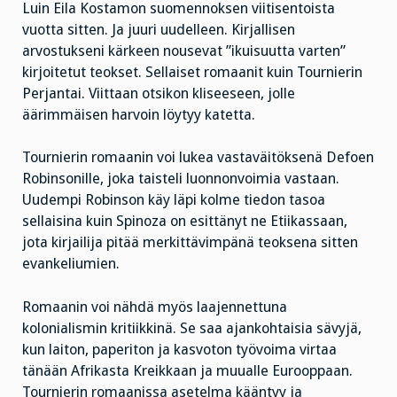
Luin Eila Kostamon suomennoksen viitisentoista
vuotta sitten. Ja juuri uudelleen. Kirjallisen
arvostukseni kärkeen nousevat ”ikuisuutta varten”
kirjoitetut teokset. Sellaiset romaanit kuin Tournierin
Perjantai. Viittaan otsikon kliseeseen, jolle
äärimmäisen harvoin löytyy katetta.
Tournierin romaanin voi lukea vastaväitöksenä Defoen
Robinsonille, joka taisteli luonnonvoimia vastaan.
Uudempi Robinson käy läpi kolme tiedon tasoa
sellaisina kuin Spinoza on esittänyt ne Etiikassaan,
jota kirjailija pitää merkittävimpänä teoksena sitten
evankeliumien.
Romaanin voi nähdä myös laajennettuna
kolonialismin kritiikkinä. Se saa ajankohtaisia sävyjä,
kun laiton, paperiton ja kasvoton työvoima virtaa
tänään Afrikasta Kreikkaan ja muualle Eurooppaan.
Tournierin romaanissa asetelma kääntyy ja