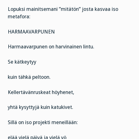
Lopuksi mainitsemani ”mitätön” josta kasvaa iso
metafora:
HARMAAVARPUNEN
Harmaavarpunen on harvinainen lintu.
Se kätkeytyy
kuin tähkä peltoon.
Kellertävänruskeat höyhenet,
yhtä kysyttyjä kuin katukivet.
Sillä on iso projekti meneillään:
elää vielä päivä ja vielä yö