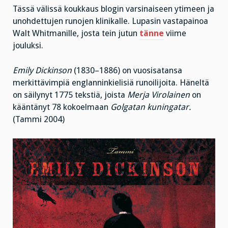
Tässä välissä koukkaus blogin varsinaiseen ytimeen ja
unohdettujen runojen klinikalle. Lupasin vastapainoa
Walt Whitmanille, josta tein jutun
tänne
viime
jouluksi.
Emily Dickinson
(1830–1886) on vuosisatansa
merkittävimpiä englanninkielisiä runoilijoita. Häneltä
on säilynyt 1775 tekstiä, joista
Merja Virolainen
on
kääntänyt 78 kokoelmaan
Golgatan kuningatar.
(Tammi 2004)