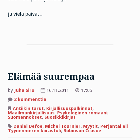
ja vielä päivä…
Elämää suurempaa
by
Juha Siro
16.11.2011
17:05
artikkeliin
2 kommenttia
Elämää
suurempaa
Antiikin tarut
,
Kirjallisuuspalkinnot
,
Maailmankirjallisuus
,
Psykologinen romaani
,
Suomennokset
,
Suosikkikirjat
Daniel Defoe
,
Michel Tournier
,
Myytit
,
Perjantai eli
Tyynenmeren kiirastuli
,
Robinson Crusoe