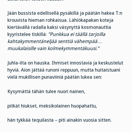
Jään bussista edellisellä pysäkillä ja päätän hakea T:n
krouvista hieman rohkaisua. Lähiökapakan koteja
kiertävällä radalla kaksi väsynyttä kosmonauttia
kyyristelee tiskillä:
”Punkkua ei täällä tarjoilla
kahtakymmentäneljää senttiä vähempää…
muukalaisille vain kolmekymmentäkuusi.”
Juhla-ilta on hauska. Ihmiset innostavia ja keskustelut
hyviä. Aion jättää runoni reppuun, mutta huitaistuani
vielä mukillisen punaviiniä päätän lukea sen:
Kysymättä tähän tulee nuori nainen,
pitkät hiukset, meksikolainen huopahattu,
hän tykkää tequilasta – piti ainakin vuosia sitten.