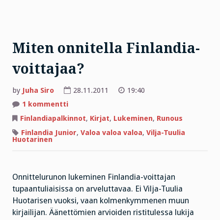
Miten onnitella Finlandia-
voittajaa?
by
Juha Siro
28.11.2011
19:40
artikkeliin
1 kommentti
Miten
onnitella
Finlandiapalkinnot
,
Kirjat
,
Lukeminen
,
Runous
Finlandia-
voittajaa?
Finlandia Junior
,
Valoa valoa valoa
,
Vilja-Tuulia
Huotarinen
Onnittelurunon lukeminen Finlandia-voittajan
tupaantuliaisissa on arveluttavaa. Ei Vilja-Tuulia
Huotarisen vuoksi, vaan kolmenkymmenen muun
kirjailijan. Äänettömien arvioiden ristitulessa lukija