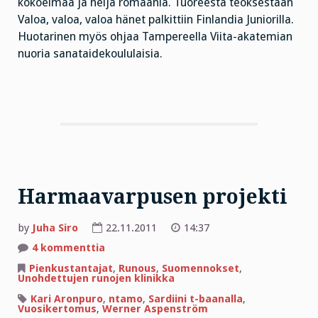
kokoelmaa ja neljä romaania. Tuoreesta teoksestaan
Valoa, valoa, valoa hänet palkittiin Finlandia Juniorilla.
Huotarinen myös ohjaa Tampereella Viita-akatemian
nuoria sanataidekoululaisia.
Harmaavarpusen projekti
by
Juha Siro
22.11.2011
14:37
artikkeliin
4 kommenttia
Harmaavarpusen
projekti
Pienkustantajat
,
Runous
,
Suomennokset
,
Unohdettujen runojen klinikka
Kari Aronpuro
,
ntamo
,
Sardiini t-baanalla
,
Vuosikertomus
,
Werner Aspenström