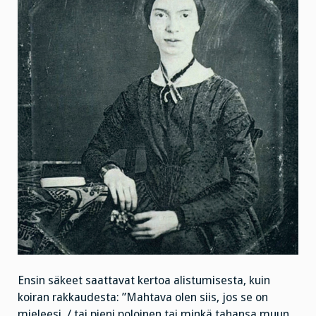
Ensin säkeet saattavat kertoa alistumisesta, kuin
koiran rakkaudesta: ”Mahtava olen siis, jos se on
mieleesi, / tai pieni poloinen tai minkä tahansa muun