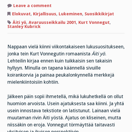
on
Leave a comment
”Millään
muulla
Elokuvat
,
Kirjallisuus
,
Lukeminen
,
Suosikkikirjat
ei
meidän
Äiti yö
,
Avaruusseikkailu 2001
,
Kurt Vonnegut
,
elämässämme
Stanley Kubrick
ole
merkitystä”
Nappaan vielä kiinni viikontakaiseen lukusuositukseen,
jonka tein Kurt Vonnegutin romaanista
Äiti yö
.
Lehteilin kirjaa ennen kuin tuikkaisin sen takaisin
hyllyyn. Minulla on tapana käännellä sivuille
koirankorvia ja painaa peukalonkynnellä merkkejä
mielenkiintoisiin kohtiin.
Jälkeen päin sopii ihmetellä, mikä lukuhetkellä on ollut
huomion arvoista. Usein ajatuksesta saa kiinni. Ja yhtä
usein innostava tekstiote on latistunut. Lainaan vielä
muutaman rivin Äiti yöstä. Ajatus on kliseinen, mutta
niissäkin on eroja. Vonnegut törmäyttää taitavasti
yksityisen ja ikuisen perspektiivin.