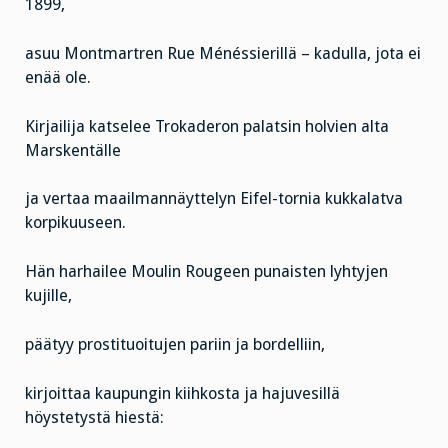
1899,
asuu Montmartren Rue Ménéssierillä – kadulla, jota ei
enää ole.
Kirjailija katselee Trokaderon palatsin holvien alta
Marskentälle
ja vertaa maailmannäyttelyn Eifel-tornia kukkalatva
korpikuuseen.
Hän harhailee Moulin Rougeen punaisten lyhtyjen
kujille,
päätyy prostituoitujen pariin ja bordelliin,
kirjoittaa kaupungin kiihkosta ja hajuvesillä
höystetystä hiestä: