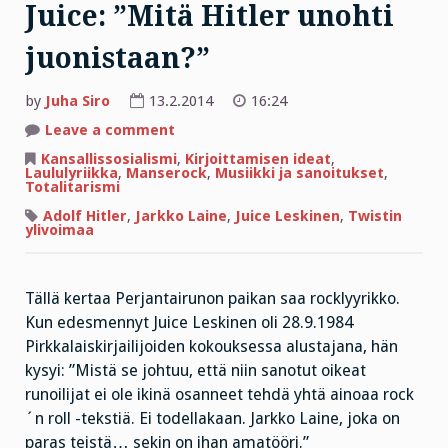
Juice: ”Mitä Hitler unohti
juonistaan?”
by
Juha Siro
13.2.2014
16:24
on
Leave a comment
Juice:
”Mitä
Kansallissosialismi
,
Kirjoittamisen ideat
,
Hitler
Laululyriikka
,
Manserock
,
Musiikki ja sanoitukset
,
unohti
Totalitarismi
juonistaan?”
Adolf Hitler
,
Jarkko Laine
,
Juice Leskinen
,
Twistin
ylivoimaa
Tällä kertaa Perjantairunon paikan saa rocklyyrikko.
Kun edesmennyt Juice Leskinen oli 28.9.1984
Pirkkalaiskirjailijoiden kokouksessa alustajana, hän
kysyi: ”Mistä se johtuu, että niin sanotut oikeat
runoilijat ei ole ikinä osanneet tehdä yhtä ainoaa rock
´n roll -tekstiä. Ei todellakaan. Jarkko Laine, joka on
paras teistä… sekin on ihan amatööri.”