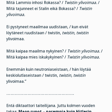
Mitä Lammio inhosi Rokassa? /
Twistin ylivoimaa.
/
Mitä tajunneet ei Stalin eikä Bokassa? /
Twistin
ylivoimaa.
Ei pystyneet maailmaa uudistaan, / kun eivät
löytäneet ruudistaan / twistin,
twistin, twistin
ylivoimaa.
Mitä kaipaa maailma nykyinen? /
Twistin ylivoimaa.
/
Mitä kaipaa mies iskukykyinen? /
Twistin ylivoimaa.
Enemmän kuin neutroniaseistaan, / hän löytää
keskiolutlaseistaan / twistin,
twistin, twistin
ylivoimaa.”
…………………………………………
Entä diktaattori taiteilijana. Juttu kolmen vuoden
takaa:
Maon runot – parempia kuin Hitlerin