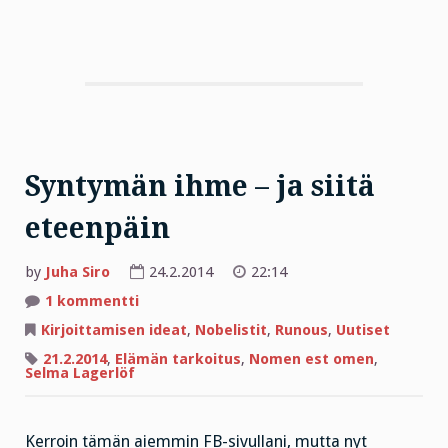
Syntymän ihme – ja siitä
eteenpäin
by
Juha Siro
24.2.2014
22:14
artikkeliin
1 kommentti
Syntymän
ihme
Kirjoittamisen ideat
,
Nobelistit
,
Runous
,
Uutiset
–
ja
21.2.2014
,
Elämän tarkoitus
,
Nomen est omen
,
siitä
Selma Lagerlöf
eteenpäin
Kerroin tämän aiemmin FB-sivullani, mutta nyt