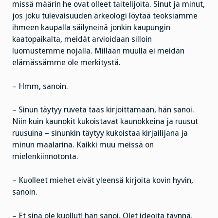
missä määrin he ovat olleet taitelijoita. Sinut ja minut,
jos joku tulevaisuuden arkeologi löytää teoksiamme
ihmeen kaupalla säilyneinä jonkin kaupungin
kaatopaikalta, meidät arvioidaan silloin
luomustemme nojalla. Millään muulla ei meidän
elämässämme ole merkitystä.
– Hmm, sanoin.
– Sinun täytyy ruveta taas kirjoittamaan, hän sanoi.
Niin kuin kaunokit kukoistavat kaunokkeina ja ruusut
ruusuina – sinunkin täytyy kukoistaa kirjailijana ja
minun maalarina. Kaikki muu meissä on
mielenkiinnotonta.
– Kuolleet miehet eivät yleensä kirjoita kovin hyvin,
sanoin.
– Et sinä ole kuollut! hän sanoi. Olet ideoita täynnä.