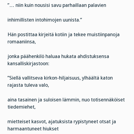
”… niin kuin nousisi savu parhaillaan palavien
inhimillisten intohimojen uunista.”
Hän postittaa kirjeitä kotiin ja tekee muistiinpanoja
romaaniinsa,
jonka päähenkilö haluaa hukata ahdistuksensa
kansalliskirjastoon:
”Siellä vallitseva kirkon-hiljaisuus, ylhäältä katon
rajasta tuleva valo,
aina tasainen ja suloisen lämmin, nuo totisennäköiset
tiedemiehet,
mietteiset kasvot, ajatuksista rypistyneet otsat ja
harmaantuneet hiukset