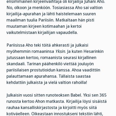
ensimmäinen kirjeenvaihtaja oli kirjailija Juhani Aho.
No, olkoon ja menköön. Tosiasiassa Aho sai valtion
kirjailija-apurahan ja lähti haistelemaan suuren
maailman tuulia Pariisiin. Matkaltaan hän pisti
muutaman kirjeen kotimaahan ja kertoi
vaikutelmistaan kirjailijan vapaudella.
Pariisissa Aho teki töitä ahkerasti ja julkaisi
myöhemmin romaaninsa
Yksin
. Ja kuten Hesarinkin
jutussaan kertoo, romaanista seurasi kirjallinen
skandaali. Tarinan päähenkilö viettää jouluyön
pariisilaisen prostutioidun kanssa. Ahoa vaadittiin
palauttamaan apurahansa. Tällaista saastaa
kehdattiin julkaista ja vielä valtion rahoilla!
Julkaisin vuosi sitten runoteoksen Babel. Yksi sen 365
runosta kertoo Ahon matkasta. Kirjailija löysi sisäistä
rauhaa kansalliskirjastosta ja kirjoitti myös siitä
kotiväelleen. Oikeastaan innostukseni tekstiin lähti,