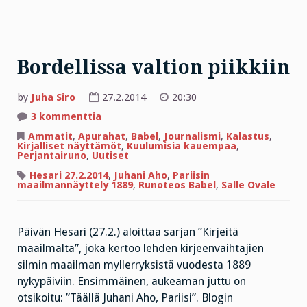
Bordellissa valtion piikkiin
by
Juha Siro
27.2.2014
20:30
artikkeliin
3 kommenttia
Bordellissa
valtion
Ammatit
,
Apurahat
,
Babel
,
Journalismi
,
Kalastus
,
piikkiin
Kirjalliset näyttämöt
,
Kuulumisia kauempaa
,
Perjantairuno
,
Uutiset
Hesari 27.2.2014
,
Juhani Aho
,
Pariisin
maailmannäyttely 1889
,
Runoteos Babel
,
Salle Ovale
Päivän Hesari (27.2.) aloittaa sarjan ”Kirjeitä
maailmalta”, joka kertoo lehden kirjeenvaihtajien
silmin maailman myllerryksistä vuodesta 1889
nykypäiviin. Ensimmäinen, aukeaman juttu on
otsikoitu: ”Täällä Juhani Aho, Pariisi”. Blogin