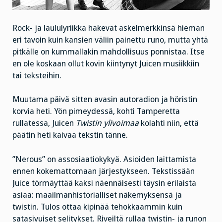
Rock- ja laululyriikka hakevat askelmerkkinsä hieman
eri tavoin kuin kansien väliin painettu runo, mutta yhtä
pitkälle on kummallakin mahdollisuus ponnistaa. Itse
en ole koskaan ollut kovin kiintynyt Juicen musiikkiin
tai teksteihin.
Muutama päivä sitten avasin autoradion ja höristin
korvia heti. Yön pimeydessä, kohti Tamperetta
rullatessa, Juicen
Twistin ylivoimaa
kolahti niin, että
päätin heti kaivaa tekstin tänne.
”Nerous” on assosiaatiokykyä. Asioiden laittamista
ennen kokemattomaan järjestykseen. Tekstissään
Juice törmäyttää kaksi näennäisesti täysin erilaista
asiaa: maailmanhistorialliset näkemyksensä ja
twistin. Tulos ottaa kipinää tehokkaammin kuin
satasivuiset selitykset. Riveiltä rullaa twistin- ja runon