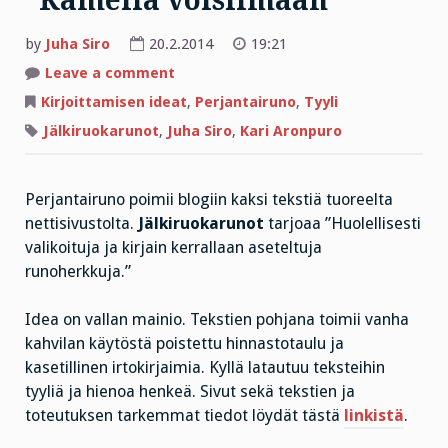
”Kamelia voisilmään”
by
Juha Siro
20.2.2014
19:21
on
Leave a comment
”Kamelia
voisilmään”
Kirjoittamisen ideat
,
Perjantairuno
,
Tyyli
Jälkiruokarunot
,
Juha Siro
,
Kari Aronpuro
Perjantairuno poimii blogiin kaksi tekstiä tuoreelta
nettisivustolta.
Jälkiruokarunot
tarjoaa ”Huolellisesti
valikoituja ja kirjain kerrallaan aseteltuja
runoherkkuja.”
Idea on vallan mainio. Tekstien pohjana toimii vanha
kahvilan käytöstä poistettu hinnastotaulu ja
kasetillinen irtokirjaimia. Kyllä latautuu teksteihin
tyyliä ja hienoa henkeä. Sivut sekä tekstien ja
toteutuksen tarkemmat tiedot löydät tästä
linkistä
.