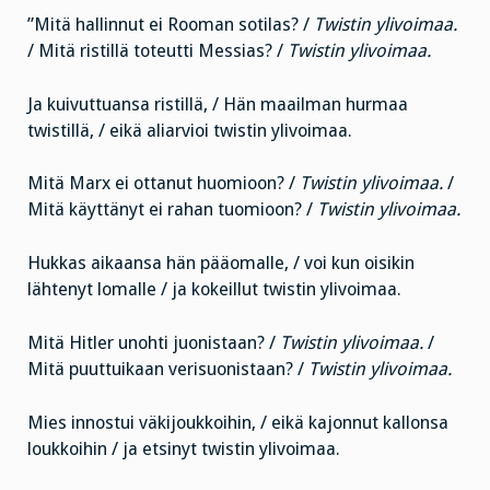
”Mitä hallinnut ei Rooman sotilas? /
Twistin ylivoimaa.
/ Mitä ristillä toteutti Messias? /
Twistin ylivoimaa.
Ja kuivuttuansa ristillä, / Hän maailman hurmaa
twistillä, / eikä aliarvioi twistin ylivoimaa.
Mitä Marx ei ottanut huomioon? /
Twistin ylivoimaa.
/
Mitä käyttänyt ei rahan tuomioon? /
Twistin ylivoimaa.
Hukkas aikaansa hän pääomalle, / voi kun oisikin
lähtenyt lomalle / ja kokeillut twistin ylivoimaa.
Mitä Hitler unohti juonistaan? /
Twistin ylivoimaa.
/
Mitä puuttuikaan verisuonistaan? /
Twistin ylivoimaa.
Mies innostui väkijoukkoihin, / eikä kajonnut kallonsa
loukkoihin / ja etsinyt twistin ylivoimaa.