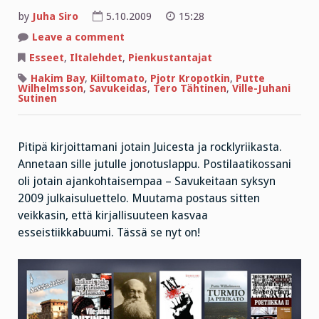
by
Juha Siro
5.10.2009
15:28
on
Leave a comment
ESSEITÄ
JA
Esseet
,
Iltalehdet
,
Pienkustantajat
ILTALEHTIÄ
Hakim Bay
,
Kiiltomato
,
Pjotr Kropotkin
,
Putte
Wilhelmsson
,
Savukeidas
,
Tero Tähtinen
,
Ville-Juhani
Sutinen
Pitipä kirjoittamani jotain Juicesta ja rocklyriikasta.
Annetaan sille jutulle jonotuslappu. Postilaatikossani
oli jotain ajankohtaisempaa – Savukeitaan syksyn
2009 julkaisuluettelo. Muutama postaus sitten
veikkasin, että kirjallisuuteen kasvaa
esseistiikkabuumi. Tässä se nyt on!