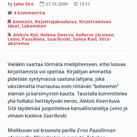
by
Juha Siro
27.10.2009
13:11
artikkeliin
4 kommenttia
Oppineita
ja
Ammatit
,
Kirjoittajakoulutus
,
Kirjoittamisen
opetettuja
ideat
,
Lukeminen
Aleksis Kivi
,
Helena Sinervo
,
Kullervo Järvinen
,
Leino
,
Paasilinna
,
Saarikoski
,
Sanna Ravi
,
Viita-
akatemia
Vieläkin saattaa törmätä mielipiteeseen, ettei luovaa
kirjoittamista voi opettaa. Kirjailijan ammattia
pidetään syntymässä saatuna lahjana, joka
väistämättä murtautuu esiin riittävän ”boheemin”
elämän ja kärsimysten kautta. Taustalla kummittelee
yhä hulluksi heittäytyvän neron,
Aleksis Kiven
kuva.
Sitä täydentää juopotteleva kansallisrunoilija
Leino
ja
viinaan kuoleva
Saarikoski
.
Mielikuvan voi kruunata parilla
Erno
Paasilinnan