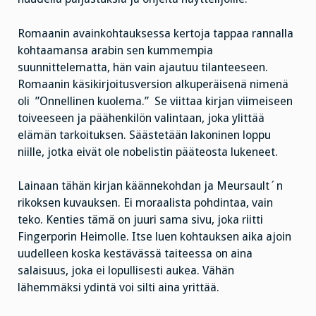
Romaanin avainkohtauksessa kertoja tappaa rannalla
kohtaamansa arabin sen kummempia
suunnittelematta, hän vain ajautuu tilanteeseen.
Romaanin käsikirjoitusversion alkuperäisenä nimenä
oli ”Onnellinen kuolema.” Se viittaa kirjan viimeiseen
toiveeseen ja päähenkilön valintaan, joka ylittää
elämän tarkoituksen. Säästetään lakoninen loppu
niille, jotka eivät ole nobelistin pääteosta lukeneet.
Lainaan tähän kirjan käännekohdan ja Meursault´n
rikoksen kuvauksen. Ei moraalista pohdintaa, vain
teko. Kenties tämä on juuri sama sivu, joka riitti
Fingerporin Heimolle. Itse luen kohtauksen aika ajoin
uudelleen koska kestävässä taiteessa on aina
salaisuus, joka ei lopullisesti aukea. Vähän
lähemmäksi ydintä voi silti aina yrittää.