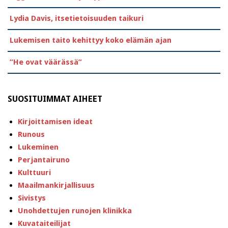
Lydia Davis, itsetietoisuuden taikuri
Lukemisen taito kehittyy koko elämän ajan
”He ovat väärässä”
SUOSITUIMMAT AIHEET
Kirjoittamisen ideat
Runous
Lukeminen
Perjantairuno
Kulttuuri
Maailmankirjallisuus
Sivistys
Unohdettujen runojen klinikka
Kuvataiteilijat