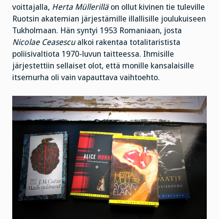
voittajalla,
Herta Müllerillä
on ollut kivinen tie tuleville
Ruotsin akatemian järjestämille illallisille joulukuiseen
Tukholmaan. Hän syntyi 1953 Romaniaan, josta
Nicolae Ceasescu
alkoi rakentaa totalitaristista
poliisivaltiota 1970-luvun taitteessa. Ihmisille
järjestettiin sellaiset olot, että monille kansalaisille
itsemurha oli vain vapauttava vaihtoehto.