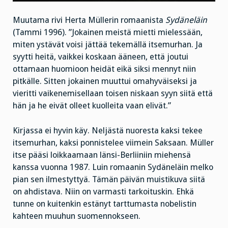
Muutama rivi Herta Müllerin romaanista
Sydäneläin
(Tammi 1996). ”Jokainen meistä mietti mielessään,
miten ystävät voisi jättää tekemällä itsemurhan. Ja
syytti heitä, vaikkei koskaan ääneen, että joutui
ottamaan huomioon heidät eikä siksi mennyt niin
pitkälle. Sitten jokainen muuttui omahyväiseksi ja
vieritti vaikenemisellaan toisen niskaan syyn siitä että
hän ja he eivät olleet kuolleita vaan elivät.”
Kirjassa ei hyvin käy. Neljästä nuoresta kaksi tekee
itsemurhan, kaksi ponnistelee viimein Saksaan. Müller
itse pääsi loikkaamaan länsi-Berliiniin miehensä
kanssa vuonna 1987. Luin romaanin Sydäneläin melko
pian sen ilmestyttyä. Tämän päivän muistikuva siitä
on ahdistava. Niin on varmasti tarkoituskin. Ehkä
tunne on kuitenkin estänyt tarttumasta nobelistin
kahteen muuhun suomennokseen.