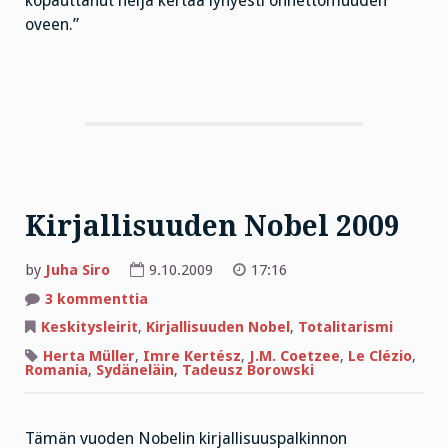
kopauttanut neljä kertaa lyhyesti onnettomuuden
oveen.”
Kirjallisuuden Nobel 2009
by
Juha Siro
9.10.2009
17:16
artikkeliin
3 kommenttia
Kirjallisuuden
Nobel
Keskitysleirit
,
Kirjallisuuden Nobel
,
Totalitarismi
2009
Herta Müller
,
Imre Kertész
,
J.M. Coetzee
,
Le Clézio
,
Romania
,
Sydäneläin
,
Tadeusz Borowski
Tämän vuoden Nobelin kirjallisuuspalkinnon