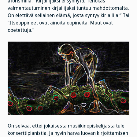
aforismilla: ”Kirjailijaksi ei synnytä. Tehokas
valmentautuminen kirjailijaksi tuntuu mahdottomalta.
On elettävä sellainen elämä, josta syntyy kirjailija.” Tai
”Itseoppineet ovat ainoita oppineita. Muut ovat
opetettuja.”
On selvää, ettei jokaisesta musiikinopiskelijasta tule
konserttipianistia. Ja hyvin harva luovan kirjoittamisen