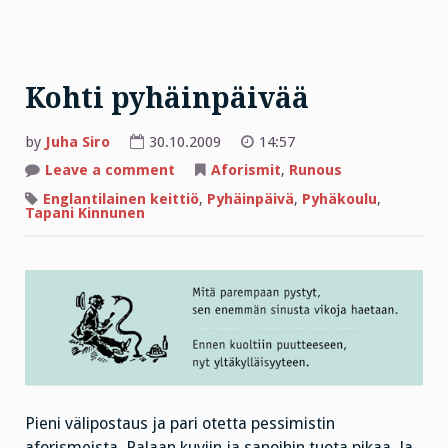
Kohti pyhäinpäivää
by
Juha Siro
30.10.2009
14:57
on
Leave a comment
Aforismit
,
Runous
Kohti
pyhäinpäivää
Englantilainen keittiö
,
Pyhäinpäivä
,
Pyhäkoulu
,
Tapani Kinnunen
Pieni välipostaus ja pari otetta pessimistin
aforismeista. Palaan kuviin ja sanoihin tuota pikaa. Ja