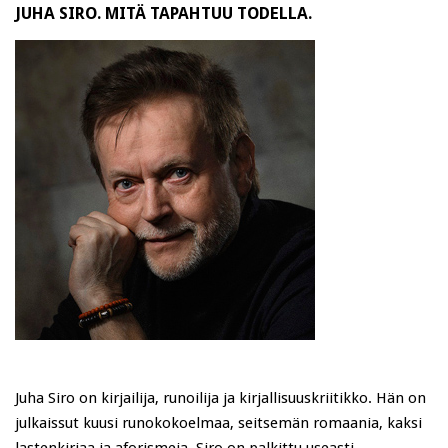
JUHA SIRO. MITÄ TAPAHTUU TODELLA.
Juha Siro on kirjailija, runoilija ja kirjallisuuskriitikko. Hän on
julkaissut kuusi runokokoelmaa, seitsemän romaania, kaksi
lastenkirjaa ja aforismeja. Siro on palkittu useasti