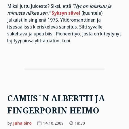
Miksi juttu Juicesta? Siksi, että
”Nyt on lokakuu ja
minusta näkee sen.”
Syksyn sävel
(kuuntele)
julkaistiin singlenä 1975. Yltiöromanttinen ja
itsesäälissä kieriskelevä sanoitus. Silti syvälle
sukeltava ja upea biisi. Pioneerityö, josta on kiteytynyt
lajityyppinsä ylittämätön ikoni.
CAMUS´N ALBERTTI JA
FINGERPORIN HEIMO
by
Juha Siro
14.10.2009
18:30