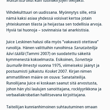
Waltarista
ollut kuin tusinakirjojen tekijäksi.
Viihdekulttuuri on uudissana. Myönnytys sille, että
nämä kaksi asiaa yhdessä voisivat kertoa jotain
yhteiskunnan tilasta ja heijastaa sen todellisia arvoja.
Hyviä tai huonoja – sovinnaisia tai anarkistisia.
Juice Leskinen halusi olla myös ”vakavasti otettava”
runoilija. Hänen valittuihin runoihinsa
Sanataiteilija
kävi täällä
(Tammi 2007) on suodatettu säkeitä
kymmenestä kokoelmasta. Esikoinen,
Sonetteja
laumalle
ilmestyi vuonna 1975, viimeiseksi jäänyt ja
postuumisti julkaistu
Kosket
2007. Kirjan nimen
ammatillinen määre on osuva: Sanataiteilija.
Runoilijana Juice ei koskaan saanut sitä arvostusta,
johon hän ylsi laulujen sanoittajana, rocklyyrikkona ja
verbaaliakrobatian hallitsevana kirjoittajana.
Taiteilijan kunnianhimoinen suhtautuminen omaan