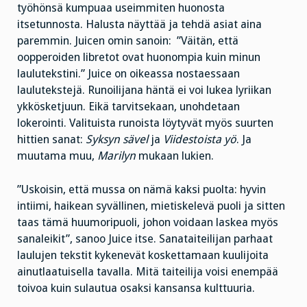
työhönsä kumpuaa useimmiten huonosta
itsetunnosta. Halusta näyttää ja tehdä asiat aina
paremmin. Juicen omin sanoin: ”Väitän, että
oopperoiden libretot ovat huonompia kuin minun
laulutekstini.” Juice on oikeassa nostaessaan
laulutekstejä. Runoilijana häntä ei voi lukea lyriikan
ykkösketjuun. Eikä tarvitsekaan, unohdetaan
lokerointi. Valituista runoista löytyvät myös suurten
hittien sanat:
Syksyn sävel
ja
Viidestoista yö
. Ja
muutama muu,
Marilyn
mukaan lukien.
”Uskoisin, että mussa on nämä kaksi puolta: hyvin
intiimi, haikean syvällinen, mietiskelevä puoli ja sitten
taas tämä huumoripuoli, johon voidaan laskea myös
sanaleikit”, sanoo Juice itse. Sanataiteilijan parhaat
laulujen tekstit kykenevät koskettamaan kuulijoita
ainutlaatuisella tavalla. Mitä taiteilija voisi enempää
toivoa kuin sulautua osaksi kansansa kulttuuria.