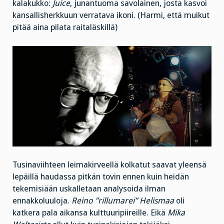
kalakukko:
Juice
, junantuoma savolainen, josta kasvoi
kansallisherkkuun verratava ikoni. (Harmi, että muikut
pitää aina pilata raitaläskillä)
Tusinaviihteen leimakirveellä kolkatut saavat yleensä
lepäillä haudassa pitkän tovin ennen kuin heidän
tekemisiään uskalletaan analysoida ilman
ennakkoluuloja.
Reino ”rillumarei” Helismaa
oli
katkera pala aikansa kulttuuripiireille. Eikä
Mika