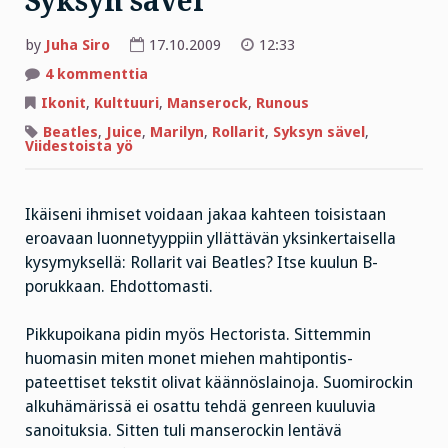
Syksyn sävel
by
Juha Siro
17.10.2009
12:33
artikkeliin
4 kommenttia
Sanataitelija
Leskinen
Ikonit
,
Kulttuuri
,
Manserock
,
Runous
ja
Syksyn
Beatles
,
Juice
,
Marilyn
,
Rollarit
,
Syksyn sävel
,
sävel
Viidestoista yö
Ikäiseni ihmiset voidaan jakaa kahteen toisistaan
eroavaan luonnetyyppiin yllättävän yksinkertaisella
kysymyksellä: Rollarit vai Beatles? Itse kuulun B-
porukkaan. Ehdottomasti.
Pikkupoikana pidin myös Hectorista. Sittemmin
huomasin miten monet miehen mahtipontis-
pateettiset tekstit olivat käännöslainoja. Suomirockin
alkuhämärissä ei osattu tehdä genreen kuuluvia
sanoituksia. Sitten tuli manserockin lentävä