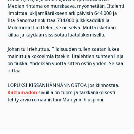
Median rintama on murskaava, myönnetään. Iltalehti
ilmoittaa lukijamääräkseen arkipäivisin 644.000 ja
Ilta-Sanomat nokittaa 734.000 julkkisaddiktilla.
Molemmat liioittelee, se on selvä. Mutta isketään
kiilaa ja käydään sissisotaa laatulukemisella.
Johan tuli riehuttua. Tilaisuuden tullen saatan lukea
mainittuja kokoelmia itsekin. Iltalehtien suhteen linja
on tiukka. Yhdeksän vuotta sitten ostin yhden. Se saa
riittää.
LOPUKSI KISSANHÄNNÄNNOSTOA jos kiinnostaa.
Kiiltomadon
sivuilla on tuore ja tarkkanäköisesti
tehty arvio romaanistani Marilynin hiuspinni.