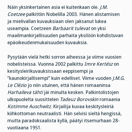
Näin yksinkertainen asia ei kuitenkaan ole.
J.M.
Coetzee
palkittiin Nobelilla 2003. Hänen alistamisen
ja mielivallan kuvauksiaan olen jaksanut lukea
useampia. Coetzeen
Barbaarit tulevat
on yksi
maailmankirjallisuuden parhaita yksilöön kohdistuvan
epäoikeudenmukaisuuden kuvauksia.
Pysytään vielä hetki sorron aiheessa ja viime vuosien
nobelisteissa. Vuonna 2002 palkittu
Imre Kertész
on
kesitysleirikuvauksissaan eeppisempi ja
”kaunokirjallisempi” kuin edelliset. Viime vuoden
J.M.G.
Le Clézio
jo niin utuinen, että hänen romaaninsa
Harhaileva tähti
jäi minulta kesken. Palkintolistojen
ulkopuolelta suosittelen
Tadeuz Borovskin
romaania
Kotimme Auschwitz
. Kirjailija kuvaa keskitysleiriä
kiihkottoman neutraalisti. Hän selvisi sieltä hengissä,
mutta paradoksaalista kyllä, päätyi itsemurhaan 28-
vuotiaana 1951.