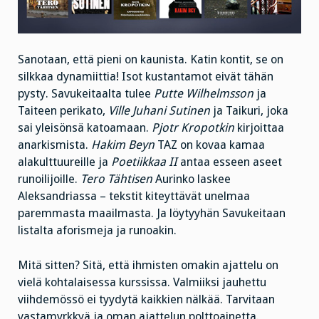
Sanotaan, että pieni on kaunista. Katin kontit, se on
silkkaa dynamiittia! Isot kustantamot eivät tähän
pysty. Savukeitaalta tulee
Putte Wilhelmsson
ja
Taiteen perikato,
Ville Juhani Sutinen
ja Taikuri, joka
sai yleisönsä katoamaan.
Pjotr Kropotkin
kirjoittaa
anarkismista.
Hakim Beyn
TAZ on kovaa kamaa
alakulttuureille ja
Poetiikkaa II
antaa esseen aseet
runoilijoille.
Tero Tähtisen
Aurinko laskee
Aleksandriassa – tekstit kiteyttävät unelmaa
paremmasta maailmasta. Ja löytyyhän Savukeitaan
listalta aforismeja ja runoakin.
Mitä sitten? Sitä, että ihmisten omakin ajattelu on
vielä kohtalaisessa kurssissa. Valmiiksi jauhettu
viihdemössö ei tyydytä kaikkien nälkää. Tarvitaan
vastamyrkkyä ja oman ajattelun polttoainetta.