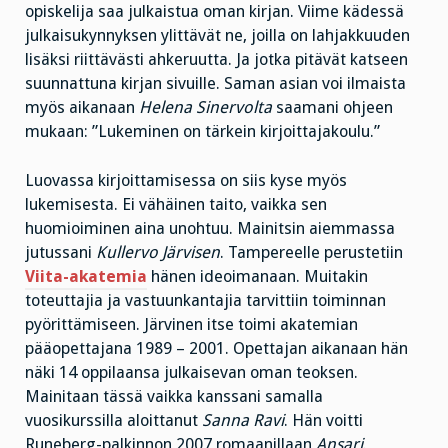
opiskelija saa julkaistua oman kirjan. Viime kädessä
julkaisukynnyksen ylittävät ne, joilla on lahjakkuuden
lisäksi riittävästi ahkeruutta. Ja jotka pitävät katseen
suunnattuna kirjan sivuille. Saman asian voi ilmaista
myös aikanaan
Helena Sinervolta
saamani ohjeen
mukaan: ”Lukeminen on tärkein kirjoittajakoulu.”
Luovassa kirjoittamisessa on siis kyse myös
lukemisesta. Ei vähäinen taito, vaikka sen
huomioiminen aina unohtuu. Mainitsin aiemmassa
jutussani
Kullervo Järvisen
. Tampereelle perustetiin
Viita-akatemia
hänen ideoimanaan. Muitakin
toteuttajia ja vastuunkantajia tarvittiin toiminnan
pyörittämiseen. Järvinen itse toimi akatemian
pääopettajana 1989 – 2001. Opettajan aikanaan hän
näki 14 oppilaansa julkaisevan oman teoksen.
Mainitaan tässä vaikka kanssani samalla
vuosikurssilla aloittanut
Sanna Ravi
. Hän voitti
Runeberg-palkinnon 2007 romaanillaan
Ansari
.