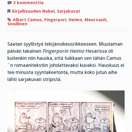
artikkeliin
3 kommenttia
CAMUS
´N
Kirjallisuuden Nobel
,
Sarjakuvat
ALBERTTI
JA
Albert Camus
,
Fingerpori
,
Heimo
,
Meursault
,
FINGERPORIN
Sivullinen
HEIMO
Saatan syyllistyä tekijänoikeusrikkeeseen. Muutaman
päivän takainen
Fingerporin Heimo
Hesarissa oli
kuitenkin niin hauska, että tuikkaan sen tähän Camus
´n romaanitekstiin johdattavaksi kuvaksi. Hauskuus ei
tee minusta syyntakeetonta, mutta koko jutun aihe
lähti sarjakuvan stripistä.