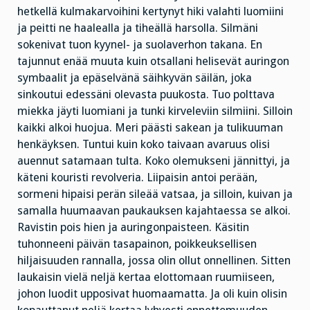
hetkellä kulmakarvoihini kertynyt hiki valahti luomiini
ja peitti ne haalealla ja tiheällä harsolla. Silmäni
sokenivat tuon kyynel- ja suolaverhon takana. En
tajunnut enää muuta kuin otsallani helisevät auringon
symbaalit ja epäselvänä säihkyvän säilän, joka
sinkoutui edessäni olevasta puukosta. Tuo polttava
miekka jäyti luomiani ja tunki kirveleviin silmiini. Silloin
kaikki alkoi huojua. Meri päästi sakean ja tulikuuman
henkäyksen. Tuntui kuin koko taivaan avaruus olisi
auennut satamaan tulta. Koko olemukseni jännittyi, ja
käteni kouristi revolveria. Liipaisin antoi perään,
sormeni hipaisi perän sileää vatsaa, ja silloin, kuivan ja
samalla huumaavan paukauksen kajahtaessa se alkoi.
Ravistin pois hien ja auringonpaisteen. Käsitin
tuhonneeni päivän tasapainon, poikkeuksellisen
hiljaisuuden rannalla, jossa olin ollut onnellinen. Sitten
laukaisin vielä neljä kertaa elottomaan ruumiiseen,
johon luodit upposivat huomaamatta. Ja oli kuin olisin