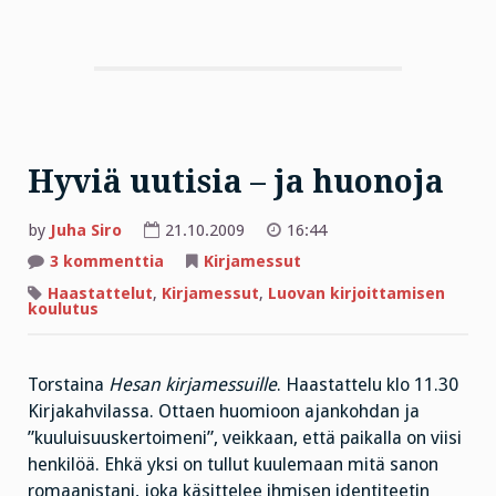
Hyviä uutisia – ja huonoja
by
Juha Siro
21.10.2009
16:44
artikkeliin
3 kommenttia
Kirjamessut
Hyviä
uutisia
Haastattelut
,
Kirjamessut
,
Luovan kirjoittamisen
–
koulutus
ja
huonoja
Torstaina
Hesan kirjamessuille
. Haastattelu klo 11.30
Kirjakahvilassa. Ottaen huomioon ajankohdan ja
”kuuluisuuskertoimeni”, veikkaan, että paikalla on viisi
henkilöä. Ehkä yksi on tullut kuulemaan mitä sanon
romaanistani, joka käsittelee ihmisen identiteetin