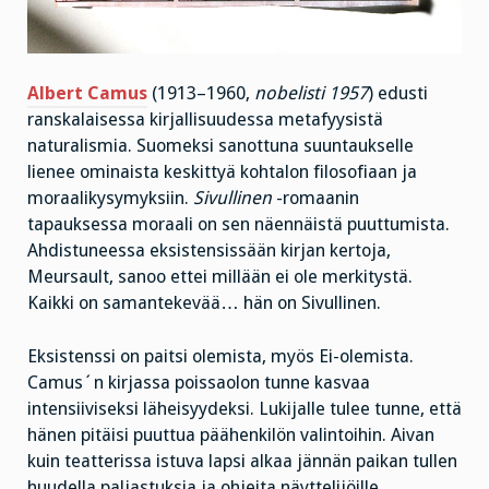
Albert Camus
(1913–1960,
nobelisti 1957
) edusti
ranskalaisessa kirjallisuudessa metafyysistä
naturalismia. Suomeksi sanottuna suuntaukselle
lienee ominaista keskittyä kohtalon filosofiaan ja
moraalikysymyksiin.
Sivullinen
-romaanin
tapauksessa moraali on sen näennäistä puuttumista.
Ahdistuneessa eksistensissään kirjan kertoja,
Meursault, sanoo ettei millään ei ole merkitystä.
Kaikki on samantekevää… hän on Sivullinen.
Eksistenssi on paitsi olemista, myös Ei-olemista.
Camus´n kirjassa poissaolon tunne kasvaa
intensiiviseksi läheisyydeksi. Lukijalle tulee tunne, että
hänen pitäisi puuttua päähenkilön valintoihin. Aivan
kuin teatterissa istuva lapsi alkaa jännän paikan tullen
huudella paljastuksia ja ohjeita näyttelijöille.