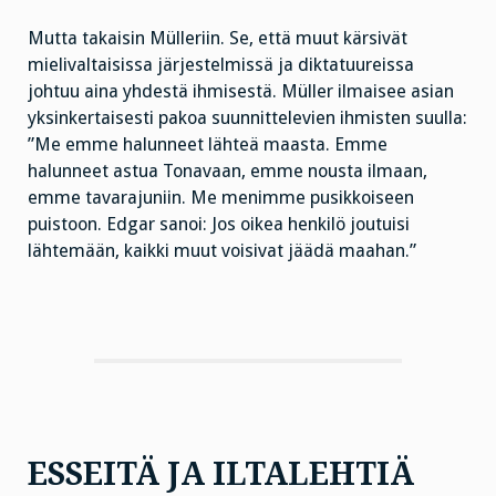
Mutta takaisin Mülleriin. Se, että muut kärsivät
mielivaltaisissa järjestelmissä ja diktatuureissa
johtuu aina yhdestä ihmisestä. Müller ilmaisee asian
yksinkertaisesti pakoa suunnittelevien ihmisten suulla:
”Me emme halunneet lähteä maasta. Emme
halunneet astua Tonavaan, emme nousta ilmaan,
emme tavarajuniin. Me menimme pusikkoiseen
puistoon. Edgar sanoi: Jos oikea henkilö joutuisi
lähtemään, kaikki muut voisivat jäädä maahan.”
ESSEITÄ JA ILTALEHTIÄ