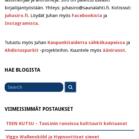
kirjailijantyöstään. Yhteys: juhasiro@saunalahti.fi. Kotisivut:
juhasiro.fi
. Löydät Juhan myös
Facebookista
ja
Instagramista
.
Tutustu myös Juhan
Kaupunkitaidetta sähkökaapeissa
ja
Ahdistuspurkit
-projekteihin. Kuuntele myös
äänirunot
.
HAE BLOGISTA
Search
Search
for
VIIMEISIMMÄT POSTAUKSET
TEEN KUTSU – TaoLinin runoissa kulttuurit kohtaavat
Viggo Wallensköld ja Hypnoottiset sienet