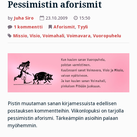
Pessimistin aforismit
by
Juha Siro
23.10.2009
15:50
artikkeliin
1 kommentti
Aforismit
,
Tyyli
Pessimistin
aforismit
Missio
,
Visio
,
Voimahali
,
Voimavara
,
Vuoropuhelu
Pistin muutaman sanan kirjamessuista edellisen
postauksen kommentteihin. Viikonlopuksi on tarjolla
pessimistin aforismi. Tärkeämpiin asioihin palaan
myöhemmin.