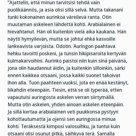
”Ajattelin, että minun tarvitsisi tehdä vain
puolikäännös, ja asia olisi sillä selvä. Mutta takanani
tunki kokonainen aurinkoa väreilevä ranta. Otin
muutaman askeleen lähdettä kohti. Arabialainen ei
hievahtanut. Hän oli kuitenkin vielä aika kaukana. Hän
näytti hymyilevän, mutta se johtui ehkä kasvoille
lankeavista varjoista. Odotin. Auringon paahtava
hehku tavoitti poskeni, ja tunsin hikipisaroita kertyvän
kulmakarvoihini. Aurinko paistoi niin kuin sinä päivänä,
jona olin haudannut äidin, ja kuitenkin silloinkin, särki
ennen kaikkea otsaani, jossa kaikki suonet takoivat
ihon alla. Tuon paahteen vuoksi, jota en enää kestänyt,
liikahdin eteenpäin. Tiesin, että se oli typerää, etten
vapautuisi auringosta askelen verran siirtymällä.
Mutta otin askelen, yhden ainoan askelen eteenpäin.
Ja sillä kertaa arabialainen veti puukkonsa pystyyn
kohottautumatta ja ojensi sen auringossa minua
kohti. Teräksestä kimposi valosuihku, ja tuntui kuin
otsaani olisi osunut pitkä, säihkyvä terä. Samalla